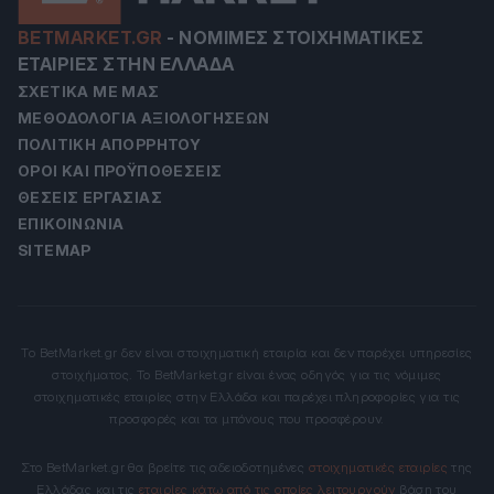
BETMARKET.GR
-
ΝΌΜΙΜΕΣ ΣΤΟΙΧΗΜΑΤΙΚΈΣ
ΕΤΑΙΡΊΕΣ ΣΤΗΝ ΕΛΛΆΔΑ
ΣΧΕΤΙΚΆ ΜΕ ΜΑΣ
ΜΕΘΟΔΟΛΟΓΊΑ ΑΞΙΟΛΟΓΉΣΕΩΝ
ΠΟΛΙΤΙΚΉ ΑΠΟΡΡΉΤΟΥ
ΌΡΟΙ ΚΑΙ ΠΡΟΫΠΟΘΈΣΕΙΣ
ΘΈΣΕΙΣ ΕΡΓΑΣΊΑΣ
ΕΠΙΚΟΙΝΩΝΊΑ
SITEMAP
Το BetMarket.gr δεν είναι στοιχηματική εταιρία και δεν παρέχει υπηρεσίες
στοιχήματος. Το BetMarket.gr είναι ένας οδηγός για τις νόμιμες
στοιχηματικές εταιρίες στην Ελλάδα και παρέχει πληροφορίες για τις
προσφορές και τα μπόνους που προσφέρουν.
Στο BetMarket.gr θα βρείτε τις αδειοδοτημένες
στοιχηματικές εταιρίες
της
Ελλάδας και τις
εταιρίες κάτω από τις οποίες λειτουργούν
βάση του