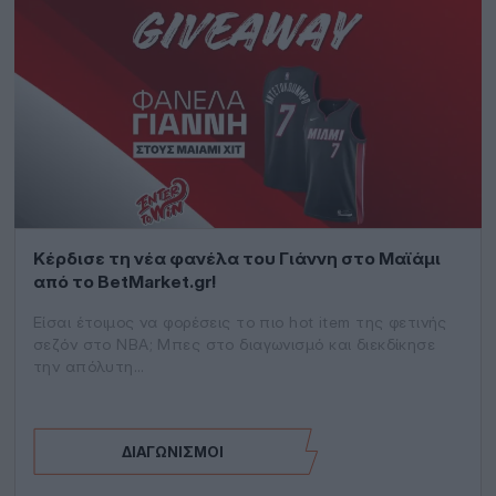
Κέρδισε τη νέα φανέλα του Γιάννη στο Μαϊάμι
από το BetMarket.gr!
Είσαι έτοιμος να φορέσεις το πιο hot item της φετινής
σεζόν στο NBA; Μπες στο διαγωνισμό και διεκδίκησε
την απόλυτη…
ΔΙΑΓΩΝΙΣΜΟΊ