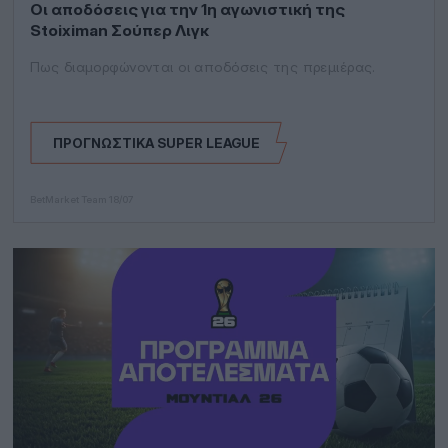
Oι αποδόσεις για την 1η αγωνιστική της
Stoiximan Σούπερ Λιγκ
Πως διαμορφώνονται οι αποδόσεις της πρεμιέρας.
ΠΡΟΓΝΩΣΤΙΚΆ SUPER LEAGUE
BetMarket Team
18/07