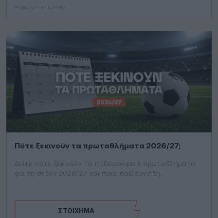
BetMarket Team
22/07
Πότε ξεκινούν τα πρωταθλήματα 2026/27;
Δείτε πότε ξεκινούν τα ποδοσφαιρικά πρωταθλήματα
για τη σεζόν 2026/27 και ποια παίζουν ήδη.
ΣΤΟΊΧΗΜΑ