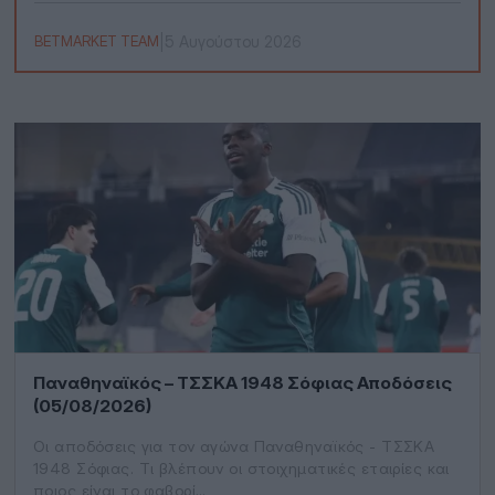
|
5 Αυγούστου 2026
BETMARKET TEAM
Παναθηναϊκός – ΤΣΣΚΑ 1948 Σόφιας Αποδόσεις
(05/08/2026)
Οι αποδόσεις για τον αγώνα Παναθηναϊκός - ΤΣΣΚΑ
1948 Σόφιας. Τι βλέπουν οι στοιχηματικές εταιρίες και
ποιος είναι το φαβορί…