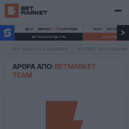
Μενού
21:45
22:15
ΒΕΛ1
ΜΠΡΙΖ
ΚΌΡΤΡΑΪΚ
ΠΟΡ1
ΕΣΤΟΡΊΛ
ΦΑ
BETBUILDER @ 4.15
Χ2 & UNDER 3.5 @ 1.9
500* ΔΏΡΑ ΧΩΡΙΣ ΚΑΤΆΘΕΣΗ
ΠΡΟΓΝΩΣΤΙΚΆ ΣΤΟΙΧΉΜΑ
ΆΡΘΡΑ ΑΠΌ:
BETMARKET
TEAM