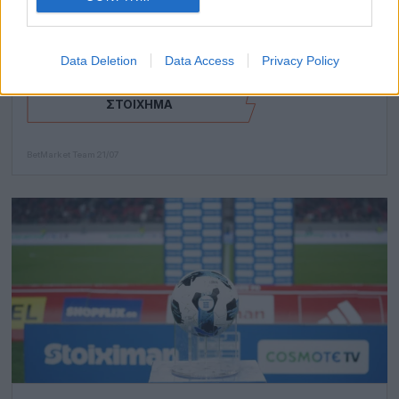
συγκεντρωμένες όλες σε ένα άρθρο από το
BetMarket.gr για να εντοπίζετε αυτή που…
Data Deletion
Data Access
Privacy Policy
ΣΤΟΊΧΗΜΑ
BetMarket Team
21/07