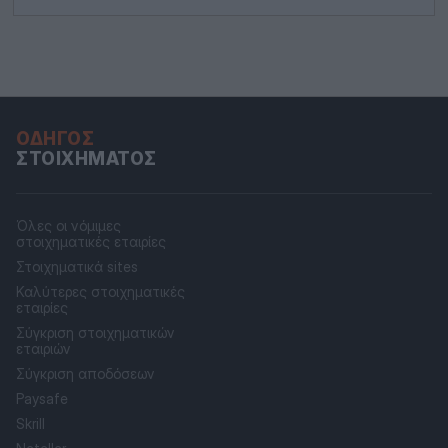
ΟΔΗΓΌΣ
ΣΤΟΙΧΉΜΑΤΟΣ
Όλες οι νόμιμες
στοιχηματικές εταιρίες
Στοιχηματικά sites
Καλύτερες στοιχηματικές
εταιρίες
Σύγκριση στοιχηματικών
εταιριών
Σύγκριση αποδόσεων
Paysafe
Skrill