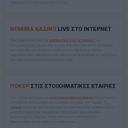
ηλεκτρονικός λογαριασμός (email).
ΝΌΜΙΜΑ ΚΑΖΊΝΟ
LIVE ΣΤΟ ΊΝΤΕΡΝΕΤ
Σας παρουσιάζουμε τα
καζίνο live στο ίντερνετ
που
λειτουργούν με νόμιμη άδεια στην Ελλάδα. Μπορείτε να πάρετε
μια γρήγορη και ολοκληρωμένη γεύση σχετικά με τα live
παιχνίδια, τους παρόχους live casino και γενικότερα τις υπηρεσίες
που προσφέρουν τα online καζίνο λαιβ.
ΠΌΚΕΡ
ΣΤΙΣ ΣΤΟΙΧΗΜΑΤΙΚΈΣ ΕΤΑΙΡΊΕΣ
Σας παρουσιάζουμε τις
στοιχηματικές εταιρίες
που μπορείτε
να παίξετε online poker και οι οποίες λειτουργούν νόμιμα. Το
πόκερ
είναι ένα από τα δημοφιλέστερα παιχνίδια τράπουλας, με
μακρά ιστορία που ξεπερνά τα 100 χρόνια. Δεν είναι ένα
συγκεκριμένο παιχνίδι, αλλά αποτελείται από πολλές
παραλλαγές με τις δικές του ονομασίες.