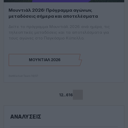
Μουντιάλ 2026: Πρόγραμμα αγώνων,
μεταδόσεις σήμερα και αποτελέσματα
Δείτε το πρόγραμμα Μουντιάλ 2026 ανά ημέρα, τις
τηλεοπτικές μεταδόσεις και τα αποτελέσματα για
τους αγώνες στο Παγκόσμιο Κύπελλο.
ΜΟΥΝΤΙΆΛ 2026
BetMarket Team
18/07
1
2
…
616
Next
ΑΝΑΛΎΣΕΙΣ