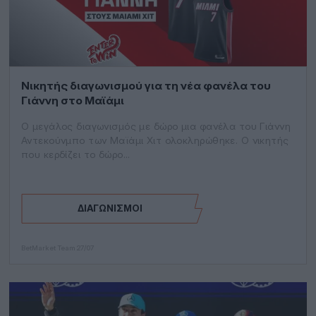
Νικητής διαγωνισμού για τη νέα φανέλα του
Γιάννη στο Μαϊάμι
Ο μεγάλος διαγωνισμός με δώρο μια φανέλα του Γιάννη
Αντεκούνμπο των Μαϊάμι Χιτ ολοκληρώθηκε. Ο νικητής
που κερδίζει το δώρο…
ΔΙΑΓΩΝΙΣΜΟΊ
BetMarket Team
27/07