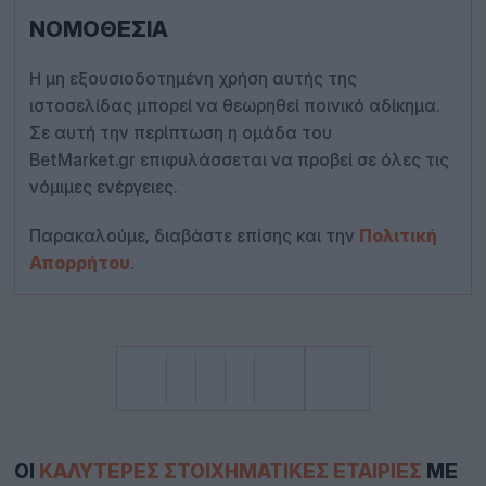
ΝΟΜΟΘΕΣΊΑ
Η μη εξουσιοδοτημένη χρήση αυτής της
ιστοσελίδας μπορεί να θεωρηθεί ποινικό αδίκημα.
Σε αυτή την περίπτωση η ομάδα του
BetMarket.gr επιφυλάσσεται να προβεί σε όλες τις
νόμιμες ενέργειες.
Παρακαλούμε, διαβάστε επίσης και την
Πολιτική
Απορρήτου
.
ΟΙ
ΚΑΛΎΤΕΡΕΣ ΣΤΟΙΧΗΜΑΤΙΚΈΣ ΕΤΑΙΡΊΕΣ
ΜΕ