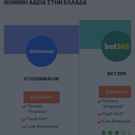
ΝΌΜΙΜΗ ΆΔΕΙΑ ΣΤΗΝ ΕΛΛΆΔΑ
BET365
STOIXIMAN.GR
ΕΠΊΣΚΕΨΗ
ΕΠΊΣΚΕΨΗ
Πρώιμη
Πρώιμη
πληρωμή*
πληρωμή*
Cash Out*
Cash Out*
Live Streaming
Live Streaming*