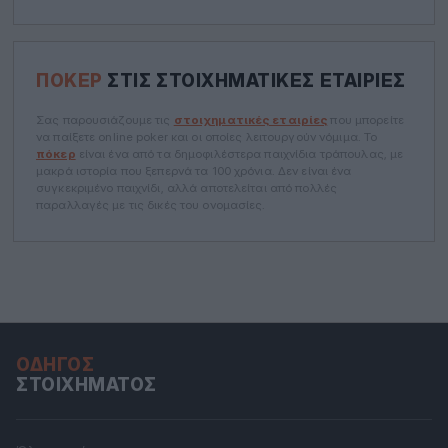
ΠΌΚΕΡ
ΣΤΙΣ ΣΤΟΙΧΗΜΑΤΙΚΈΣ ΕΤΑΙΡΊΕΣ
Σας παρουσιάζουμε τις
στοιχηματικές εταιρίες
που μπορείτε
να παίξετε online poker και οι οποίες λειτουργούν νόμιμα. Το
πόκερ
είναι ένα από τα δημοφιλέστερα παιχνίδια τράπουλας, με
μακρά ιστορία που ξεπερνά τα 100 χρόνια. Δεν είναι ένα
συγκεκριμένο παιχνίδι, αλλά αποτελείται από πολλές
παραλλαγές με τις δικές του ονομασίες.
ΟΔΗΓΌΣ
ΣΤΟΙΧΉΜΑΤΟΣ