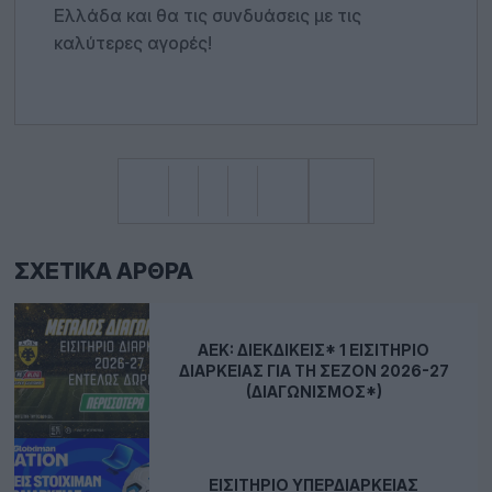
Ελλάδα και θα τις συνδυάσεις με τις
καλύτερες αγορές!
ΣΧΕΤΙΚΆ ΆΡΘΡΑ
ΑΕΚ: ΔΙΕΚΔΙΚΕΊΣ* 1 ΕΙΣΙΤΉΡΙΟ
ΔΙΑΡΚΕΊΑΣ ΓΙΑ ΤΗ ΣΕΖΌΝ 2026-27
(ΔΙΑΓΩΝΙΣΜΌΣ*)
ΕΙΣΙΤΉΡΙΟ ΥΠΕΡΔΙΑΡΚΕΊΑΣ