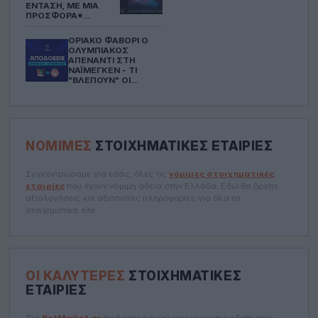
ΈΝΤΑΣΗ, ΜΕ ΜΙΑ
ΠΡΟΣΦΟΡΆ*
ΓΕΜΆΤΗ ΕΚΠΛΉΞΕΙΣ!
ΟΡΙΑΚΌ ΦΑΒΟΡΊ Ο
ΟΛΥΜΠΙΑΚΌΣ
ΑΠΈΝΑΝΤΙ ΣΤΗ
ΝΑΪΜΈΓΚΕΝ - ΤΙ
"ΒΛΈΠΟΥΝ" ΟΙ
ΣΤΟΙΧΗΜΑΤΙΚΈΣ
ΝΌΜΙΜΕΣ
ΣΤΟΙΧΗΜΑΤΙΚΈΣ ΕΤΑΙΡΊΕΣ
Συγκεντρώσαμε για εσάς, όλες τις
νόμιμες στοιχηματικές
εταιρίες
που έχουν νόμιμη άδεια στην Ελλάδα. Εδώ θα βρείτε
αξιολογήσεις και αξιόπιστες πληροφορίες για όλα τα
στοιχηματικά site.
ΟΙ ΚΑΛΎΤΕΡΕΣ
ΣΤΟΙΧΗΜΑΤΙΚΈΣ
ΕΤΑΙΡΊΕΣ
Στο
BetMarket.gr
θα βρείτε τις καλύτερες και πιο αξιόπιστες