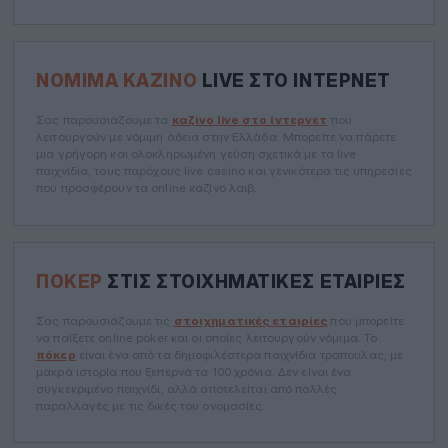
ΝΌΜΙΜΑ ΚΑΖΊΝΟ
LIVE ΣΤΟ ΊΝΤΕΡΝΕΤ
Σας παρουσιάζουμε τα
καζίνο live στο ίντερνετ
που
λειτουργούν με νόμιμη άδεια στην Ελλάδα. Μπορείτε να πάρετε
μια γρήγορη και ολοκληρωμένη γεύση σχετικά με τα live
παιχνίδια, τους παρόχους live casino και γενικότερα τις υπηρεσίες
που προσφέρουν τα online καζίνο λαιβ.
ΠΌΚΕΡ
ΣΤΙΣ ΣΤΟΙΧΗΜΑΤΙΚΈΣ ΕΤΑΙΡΊΕΣ
Σας παρουσιάζουμε τις
στοιχηματικές εταιρίες
που μπορείτε
να παίξετε online poker και οι οποίες λειτουργούν νόμιμα. Το
πόκερ
είναι ένα από τα δημοφιλέστερα παιχνίδια τράπουλας, με
μακρά ιστορία που ξεπερνά τα 100 χρόνια. Δεν είναι ένα
συγκεκριμένο παιχνίδι, αλλά αποτελείται από πολλές
παραλλαγές με τις δικές του ονομασίες.