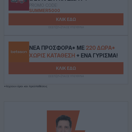
PROMO CODE:
SUMMER5000
ΚΛΙΚ ΕΔΩ
ΕΕΕΠ|21+|ΠΑΙΞΕ ΥΠΕΥΘΥΝΑ
ΝΈΑ ΠΡΟΣΦΟΡΆ* ΜΕ
220 ΔΏΡΑ*
ΧΩΡΊΣ ΚΑΤΆΘΕΣΗ
+ ΈΝΑ ΓΎΡΙΣΜΑ!
ΚΛΙΚ ΕΔΩ
ΕΕΕΠ|21+|ΠΑΙΞΕ ΥΠΕΥΘΥΝΑ
*Ισχύουν όροι και προϋποθέσεις