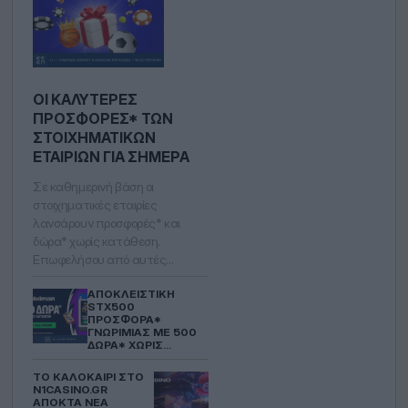
ΟΙ ΚΑΛΎΤΕΡΕΣ
ΠΡΟΣΦΟΡΈΣ* ΤΩΝ
ΣΤΟΙΧΗΜΑΤΙΚΏΝ
ΕΤΑΙΡΙΏΝ ΓΙΑ ΣΉΜΕΡΑ
Σε καθημερινή βάση οι
στοιχηματικές εταιρίες
λανσάρουν προσφορές* και
δώρα* χωρίς κατάθεση.
Επωφελήσου από αυτές…
ΑΠΟΚΛΕΙΣΤΙΚΉ
STX500
ΠΡΟΣΦΟΡΆ*
ΓΝΩΡΙΜΊΑΣ ΜΕ 500
ΔΏΡΑ* ΧΩΡΊΣ
ΚΑΤΆΘΕΣΗ ΑΠΌ ΤΗ
STOIXIMAN
ΤΟ ΚΑΛΟΚΑΊΡΙ ΣΤΟ
N1CASINO.GR
ΑΠΟΚΤΆ ΝΈΑ