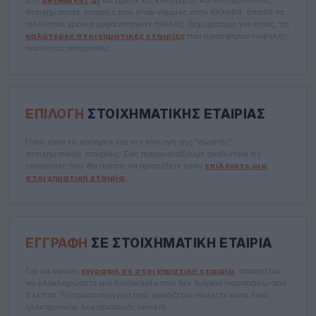
στοιχηματικές εταιρίες που είναι νόμιμες στην Ελλάδα. Επειδή τα
τελευταία χρόνια εμφανίστηκαν πολλές, ξεχωρίσαμε για εσάς, τις
καλύτερες στοιχηματικές εταιρίες
που προσφέρουν υψηλής
ποιότητας υπηρεσίες.
ΕΠΙΛΟΓΉ
ΣΤΟΙΧΗΜΑΤΙΚΉΣ ΕΤΑΙΡΊΑΣ
Ποια είναι τα κριτήρια για την επιλογή της "σωστής"
στοιχηματικής εταιρίας; Σας παρουσιάζουμε αναλυτικά τις
υπηρεσίες που θα πρέπει να προσέξετε όταν
επιλέγετε μια
στοιχηματική εταιρία
.
ΕΓΓΡΑΦΉ
ΣΕ ΣΤΟΙΧΗΜΑΤΙΚΉ ΕΤΑΙΡΊΑ
Για να κάνετε
εγγραφή σε στοιχηματική εταιρία
, απαιτείται
να ολοκληρώσετε μια διαδικασία που δεν διαρκεί παραπάνω από
5 λεπτά. Το πρώτο πράγμα που χρειάζεται να έχετε είναι ένας
ηλεκτρονικός λογαριασμός (email).