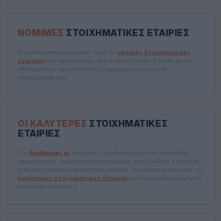
ΝΌΜΙΜΕΣ
ΣΤΟΙΧΗΜΑΤΙΚΈΣ ΕΤΑΙΡΊΕΣ
Συγκεντρώσαμε για εσάς, όλες τις
νόμιμες στοιχηματικές
εταιρίες
που έχουν νόμιμη άδεια στην Ελλάδα. Εδώ θα βρείτε
αξιολογήσεις και αξιόπιστες πληροφορίες για όλα τα
στοιχηματικά site.
ΟΙ ΚΑΛΎΤΕΡΕΣ
ΣΤΟΙΧΗΜΑΤΙΚΈΣ
ΕΤΑΙΡΊΕΣ
Στο
BetMarket.gr
θα βρείτε τις καλύτερες και πιο αξιόπιστες
στοιχηματικές εταιρίες που είναι νόμιμες στην Ελλάδα. Επειδή τα
τελευταία χρόνια εμφανίστηκαν πολλές, ξεχωρίσαμε για εσάς, τις
καλύτερες στοιχηματικές εταιρίες
που προσφέρουν υψηλής
ποιότητας υπηρεσίες.