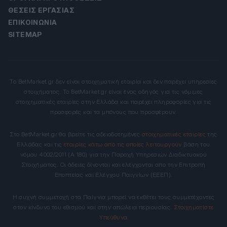
ΘΈΣΕΙΣ ΕΡΓΑΣΊΑΣ
ΕΠΙΚΟΙΝΩΝΊΑ
SITEMAP
Το BetMarket.gr δεν είναι στοιχηματική εταιρία και δεν παρέχει υπηρεσίες
στοιχήματος. Το BetMarket.gr είναι ένας οδηγός για τις νόμιμες
στοιχηματικές εταιρίες στην Ελλάδα και παρέχει πληροφορίες για τις
προσφορές και τα μπόνους που προσφέρουν.
Στο BetMarket.gr θα βρείτε τις αδειοδοτημένες
στοιχηματικές εταιρίες
της
Ελλάδας και τις
εταιρίες κάτω από τις οποίες λειτουργούν
βάση του
νόμου 4002/2011 (Α 180) για την Παροχή Υπηρεσιών Διαδικτυακού
Στοιχήματος. Οι άδειες δίνονται και ελέγχονται απο την Επιτροπή
Εποπτείας και Ελέγχου Παιγνίων (ΕΕΕΠ).
Η συχνή συμμετοχή στα Παίγνια μπορεί να εκθέτει τους συμμετέχοντες
στον κίνδυνο του εθισμού και στην απώλεια περιουσίας.
Στοιχηματίστε
Υπεύθυνα