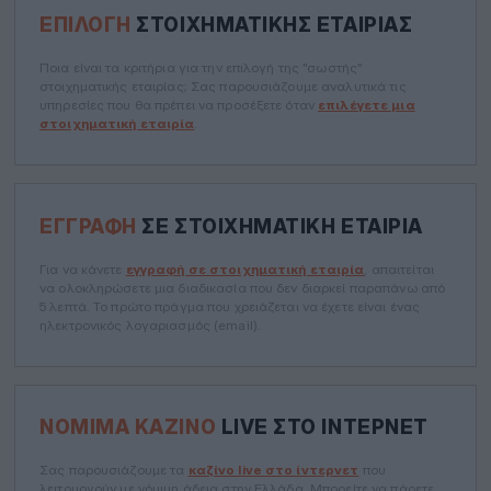
ΕΠΙΛΟΓΉ
ΣΤΟΙΧΗΜΑΤΙΚΉΣ ΕΤΑΙΡΊΑΣ
Ποια είναι τα κριτήρια για την επιλογή της "σωστής"
στοιχηματικής εταιρίας; Σας παρουσιάζουμε αναλυτικά τις
υπηρεσίες που θα πρέπει να προσέξετε όταν
επιλέγετε μια
στοιχηματική εταιρία
.
ΕΓΓΡΑΦΉ
ΣΕ ΣΤΟΙΧΗΜΑΤΙΚΉ ΕΤΑΙΡΊΑ
Για να κάνετε
εγγραφή σε στοιχηματική εταιρία
, απαιτείται
να ολοκληρώσετε μια διαδικασία που δεν διαρκεί παραπάνω από
5 λεπτά. Το πρώτο πράγμα που χρειάζεται να έχετε είναι ένας
ηλεκτρονικός λογαριασμός (email).
ΝΌΜΙΜΑ ΚΑΖΊΝΟ
LIVE ΣΤΟ ΊΝΤΕΡΝΕΤ
Σας παρουσιάζουμε τα
καζίνο live στο ίντερνετ
που
λειτουργούν με νόμιμη άδεια στην Ελλάδα. Μπορείτε να πάρετε