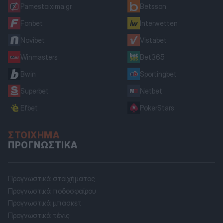
Pamestoixima.gr
Betsson
Fonbet
Interwetten
Novibet
Vistabet
Winmasters
Bet365
Bwin
Sportingbet
Superbet
Netbet
Efbet
PokerStars
ΣΤΟΊΧΗΜΑ
ΠΡΟΓΝΩΣΤΙΚΆ
Προγνωστικά στοιχήματος
Προγνωστικά ποδοσφαίρου
Προγνωστικά μπάσκετ
Προγνωστικά τένις