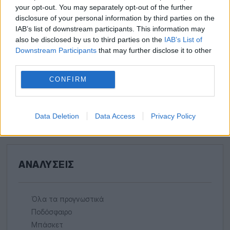
your opt-out. You may separately opt-out of the further
disclosure of your personal information by third parties on the
IAB’s list of downstream participants. This information may
ΟΦΣΆΙΝΤ, ΒΊΝΙ ΚΑΙ LATE GOAL ΣΤΗ
ΒΡΑΔΙΆ ΤΩΝ «ΜΕΓΆΛΩΝ»
also be disclosed by us to third parties on the
IAB’s List of
Downstream Participants
that may further disclose it to other
third parties.
CONFIRM
Ο ΚΑΡΤΆΚΙΑΣ ΔΙΑΙΤΗΤΉΣ, Ο ΜΑΣΕΚΌ
ΚΑΙ Η… ΞΕΝΙΤΙΆ ΤΟΥ ΚΑΝΑΔΆ
Data Deletion
Data Access
Privacy Policy
ΑΝΑΛΎΣΕΙΣ
Όλα τα προγνωστικά
Ποδόσφαιρο
Μπάσκετ