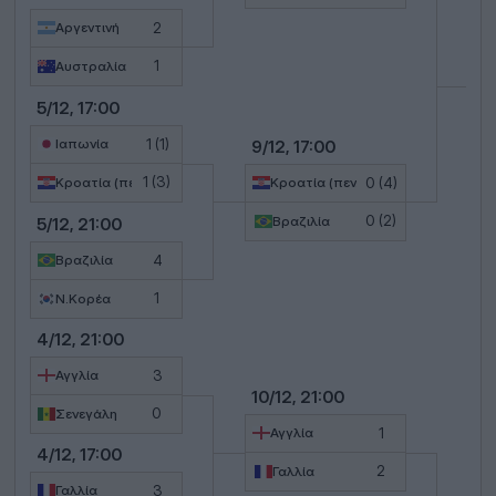
2
Αργεντινή
13/
1
Αυστραλία
5/12, 17:00
1 (1)
Ιαπωνία
9/12, 17:00
1 (3)
0 (4)
Κροατία (πεν.)
Κροατία (πεν.)
0 (2)
5/12, 21:00
Βραζιλία
4
Βραζιλία
1
Ν.Κορέα
4/12, 21:00
3
Αγγλία
10/12, 21:00
0
Σενεγάλη
1
Αγγλία
4/12, 17:00
2
Γαλλία
3
Γαλλία