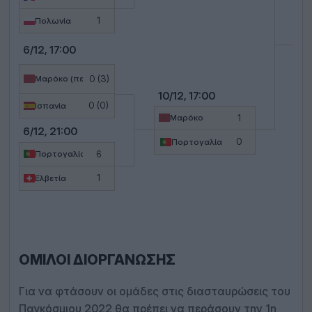
14/
1
Πολωνία
6/12, 17:00
0 (3)
Μαρόκο (πεν.)
10/12, 17:00
0 (0)
Ισπανία
1
Μαρόκο
6/12, 21:00
0
Πορτογαλία
6
Πορτογαλία
1
Ελβετία
ΌΜΙΛΟΙ ΔΙΟΡΓΆΝΩΣΗΣ
Για να φτάσουν οι ομάδες στις διασταυρώσεις του
Παγκόσμιου 2022 θα πρέπει να περάσουν την 1η