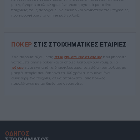
μια γρήγορη και ολοκληρωμένη γεύση σχετικά με τα live
παιχνίδια, τους παρόχους live casino και γενικότερα τις υπηρεσίες
που προσφέρουν τα online καζίνο λαιβ.
ΠΌΚΕΡ
ΣΤΙΣ ΣΤΟΙΧΗΜΑΤΙΚΈΣ ΕΤΑΙΡΊΕΣ
Σας παρουσιάζουμε τις
στοιχηματικές εταιρίες
που μπορείτε
να παίξετε online poker και οι οποίες λειτουργούν νόμιμα. Το
πόκερ
είναι ένα από τα δημοφιλέστερα παιχνίδια τράπουλας, με
μακρά ιστορία που ξεπερνά τα 100 χρόνια. Δεν είναι ένα
συγκεκριμένο παιχνίδι, αλλά αποτελείται από πολλές
παραλλαγές με τις δικές του ονομασίες.
ΟΔΗΓΌΣ
ΣΤΟΙΧΉΜΑΤΟΣ