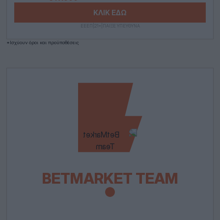
ΚΛΙΚ ΕΔΩ
ΕΕΕΠ|21+|ΠΑΙΞΕ ΥΠΕΥΘΥΝΑ
*Ισχύουν όροι και προϋποθέσεις
BETMARKET TEAM