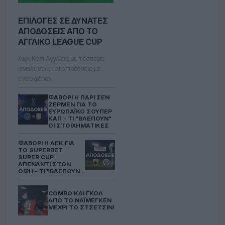
ΕΠΙΛΟΓΈΣ ΣΕ ΔΥΝΑΤΈΣ
ΑΠΟΔΌΣΕΙΣ ΑΠΌ ΤΟ
ΑΓΓΛΙΚΌ LEAGUE CUP
Λιγκ Καπ Αγγλίας με τέσσερις
αναλύσεις και αποδόσεις με
ενδιαφέρον.
ΦΑΒΟΡΊ Η ΠΑΡΊ ΣΕΝ
ΖΕΡΜΈΝ ΓΙΑ ΤΟ
ΕΥΡΩΠΑΪΚΌ ΣΟΎΠΕΡ
ΚΑΠ - ΤΙ "ΒΛΈΠΟΥΝ"
ΟΙ ΣΤΟΙΧΗΜΑΤΙΚΈΣ
ΦΑΒΟΡΊ Η ΑΕΚ ΓΙΑ
ΤΟ SUPERBET
SUPER CUP
ΑΠΈΝΑΝΤΙ ΣΤOΝ
ΟΦΗ - ΤΙ "ΒΛΈΠΟΥΝ"
ΟΙ ΣΤΟΙΧΗΜΑΤΙΚΈΣ
COMBO ΚΑΙ ΓΚΟΛ
ΑΠΌ ΤΟ ΝΑΪΜΈΓΚΕΝ
ΜΈΧΡΙ ΤΟ ΣΤΣΈΤΣΙΝ!