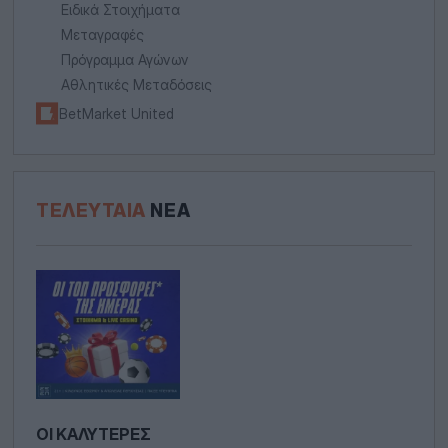
Ειδικά Στοιχήματα
Μεταγραφές
Πρόγραμμα Αγώνων
Αθλητικές Μεταδόσεις
BetMarket United
ΤΕΛΕΥΤΑΊΑ
ΝΈΑ
ΟΙ ΚΑΛΎΤΕΡΕΣ