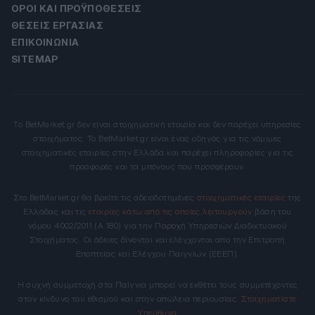
ΌΡΟΙ ΚΑΙ ΠΡΟΫΠΟΘΈΣΕΙΣ
ΘΈΣΕΙΣ ΕΡΓΑΣΊΑΣ
ΕΠΙΚΟΙΝΩΝΊΑ
SITEMAP
Το BetMarket.gr δεν είναι στοιχηματική εταιρία και δεν παρέχει υπηρεσίες
στοιχήματος. Το BetMarket.gr είναι ένας οδηγός για τις νόμιμες
στοιχηματικές εταιρίες στην Ελλάδα και παρέχει πληροφορίες για τις
προσφορές και τα μπόνους που προσφέρουν.
Στο BetMarket.gr θα βρείτε τις αδειοδοτημένες
στοιχηματικές εταιρίες
της
Ελλάδας και τις
εταιρίες κάτω από τις οποίες λειτουργούν
βάση του
νόμου 4002/2011 (Α 180) για την Παροχή Υπηρεσιών Διαδικτυακού
Στοιχήματος. Οι άδειες δίνονται και ελέγχονται απο την Επιτροπή
Εποπτείας και Ελέγχου Παιγνίων (ΕΕΕΠ).
Η συχνή συμμετοχή στα Παίγνια μπορεί να εκθέτει τους συμμετέχοντες
στον κίνδυνο του εθισμού και στην απώλεια περιουσίας.
Στοιχηματίστε
Υπεύθυνα