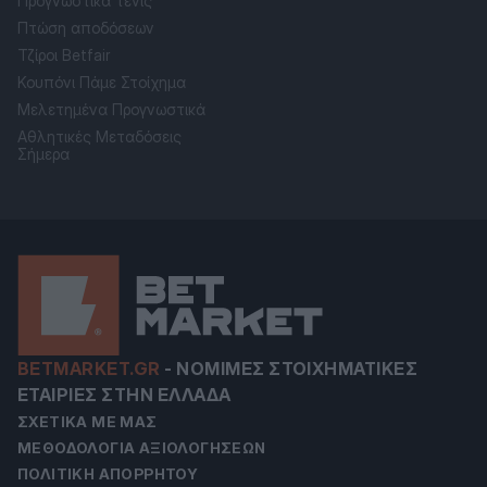
Προγνωστικά τένις
Πτώση αποδόσεων
Τζίροι Betfair
Κουπόνι Πάμε Στοίχημα
Μελετημένα Προγνωστικά
Αθλητικές Μεταδόσεις
Σήμερα
BETMARKET.GR
-
ΝΌΜΙΜΕΣ ΣΤΟΙΧΗΜΑΤΙΚΈΣ
ΕΤΑΙΡΊΕΣ ΣΤΗΝ ΕΛΛΆΔΑ
ΣΧΕΤΙΚΆ ΜΕ ΜΑΣ
ΜΕΘΟΔΟΛΟΓΊΑ ΑΞΙΟΛΟΓΉΣΕΩΝ
ΠΟΛΙΤΙΚΉ ΑΠΟΡΡΉΤΟΥ