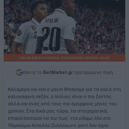
ΠΑΓΚΌΣΜΙΟ ΚΎΠΕΛΛΟ ΣΥΛΛΌΓΩΝ
|
1 ΙΟΥΛΊΟΥ 2025
Κάντε το
BetMarket.gr
προτιμώμενη πηγή
Καλημέρα και καλό μήνα! Μπήκαμε για τα καλά στη
καλοκαιρινή σεζόν, ο Ιούλιος είναι ο πιο ζεστός
αλλά και ένας από τους πιο όμορφους μήνες του
χρόνου. Στα δικά μας τώρα, τα στοιχηματικά,
επιφυλάσσομαι να πω πως:
«τα είδαμε όλα στο
Παγκόσμιο Κύπελλο Συλλόγων»
, γιατί δεν είμαι