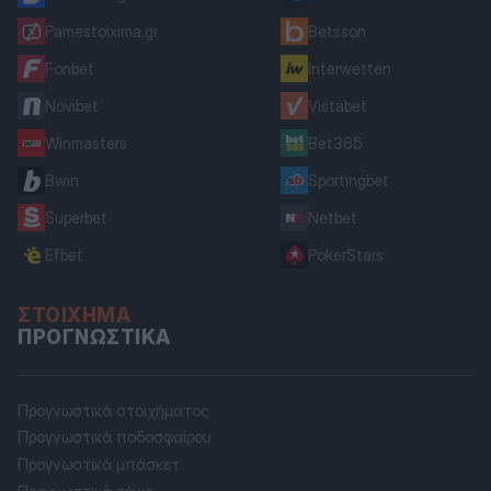
Pamestoixima.gr
Betsson
Fonbet
Interwetten
Novibet
Vistabet
Winmasters
Bet365
Bwin
Sportingbet
Superbet
Netbet
Efbet
PokerStars
ΣΤΟΊΧΗΜΑ
ΠΡΟΓΝΩΣΤΙΚΆ
Προγνωστικά στοιχήματος
Προγνωστικά ποδοσφαίρου
Προγνωστικά μπάσκετ