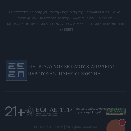
Ο ιστότοπος λειτουργεί υπό τη διαχείριση της Betmarket (CY) Ltd και
παρέχει νόμιμα υπηρεσίες στην Ελλάδα με αριθμό Άδειας
Καταλληλότητας Συνεργάτη HGC-000018-AFF, που έχει χορηγηθεί από
την ΕΕΕΠ.
21+ | ΚΙΝΔΥΝΟΣ ΕΘΙΣΜΟΥ & ΑΠΩΛΕΙΑΣ
ΠΕΡΙΟΥΣΙΑΣ | ΠΑΙΞΕ ΥΠΕΥΘΥΝΑ
21+
3
BETMARKET 2026 | All Rights Reserved