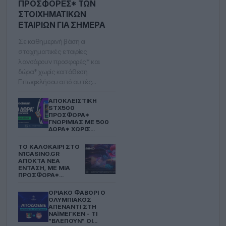
ΠΡΟΣΦΟΡΈΣ* ΤΩΝ
ΣΤΟΙΧΗΜΑΤΙΚΏΝ
ΕΤΑΙΡΙΏΝ ΓΙΑ ΣΉΜΕΡΑ
Σε καθημερινή βάση οι
στοιχηματικές εταιρίες
λανσάρουν προσφορές* και
δώρα* χωρίς κατάθεση.
Επωφελήσου από αυτές…
ΑΠΟΚΛΕΙΣΤΙΚΉ
STX500
ΠΡΟΣΦΟΡΆ*
ΓΝΩΡΙΜΊΑΣ ΜΕ 500
ΔΏΡΑ* ΧΩΡΊΣ
ΚΑΤΆΘΕΣΗ ΑΠΌ ΤΗ
STOIXIMAN
ΤΟ ΚΑΛΟΚΑΊΡΙ ΣΤΟ
N1CASINO.GR
ΑΠΟΚΤΆ ΝΈΑ
ΈΝΤΑΣΗ, ΜΕ ΜΙΑ
ΠΡΟΣΦΟΡΆ*
ΓΕΜΆΤΗ ΕΚΠΛΉΞΕΙΣ!
ΟΡΙΑΚΌ ΦΑΒΟΡΊ Ο
ΟΛΥΜΠΙΑΚΌΣ
ΑΠΈΝΑΝΤΙ ΣΤΗ
ΝΑΪΜΈΓΚΕΝ - ΤΙ
"ΒΛΈΠΟΥΝ" ΟΙ