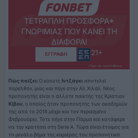
ΤΕΤΡΑΠΛΉ ΠΡΟΣΦΟΡΆ*
ΓΝΩΡΙΜΊΑΣ ΠΟΥ ΚΆΝΕΙ ΤΗ
ΔΙΑΦΟΡΆ!
21+
ΕΓΓΡΑΦΉ
*Όροι και προϋποθέσεις
Πώς παίζει:
Ο κόουτς
Ιντζάγκι
αποτελεί
παρελθόν, μιας και πήγε στην Αλ Χιλάλ. Νέος
προπονητής είναι ο άλλοτε παίκτης της Κρίστιαν
Κίβου
, ο οποίος ήταν προπονητής των ακαδημιών
της από το 2018 μέχρι και τον περασμένο
Φεβρουάριο. Τότε πήγε στην Πάρμα και κατάφερε
να την κρατήσει στη Serie A. Τώρα είναι έτοιμος για
το μεγάλο βήμα της καριέρας του προπονητικά.