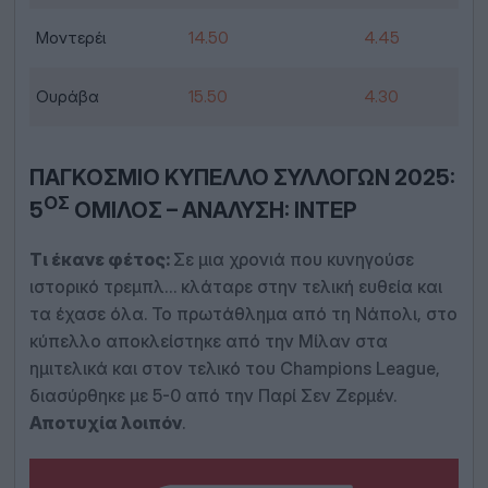
Μοντερέι
14.50
4.45
Ουράβα
15.50
4.30
ΠΑΓΚΌΣΜΙΟ ΚΎΠΕΛΛΟ ΣΥΛΛΌΓΩΝ 2025:
ΟΣ
5
ΌΜΙΛΟΣ – ΑΝΆΛΥΣΗ: ΊΝΤΕΡ
Τι έκανε φέτος:
Σε μια χρονιά που κυνηγούσε
ιστορικό τρεμπλ… κλάταρε στην τελική ευθεία και
τα έχασε όλα. Το πρωτάθλημα από τη Νάπολι, στο
κύπελλο αποκλείστηκε από την Μίλαν στα
ημιτελικά και στον τελικό του Champions League,
διασύρθηκε με 5-0 από την Παρί Σεν Ζερμέν.
Αποτυχία λοιπόν
.