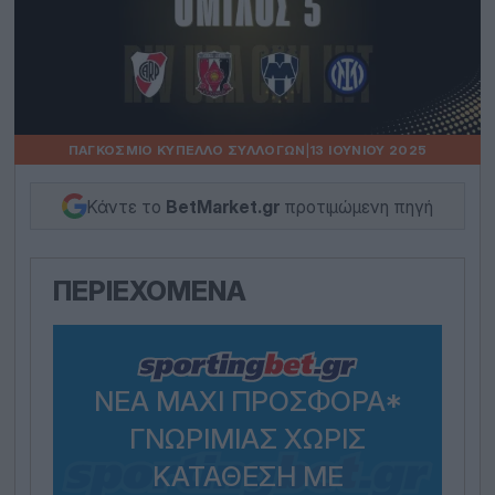
ΠΑΓΚΌΣΜΙΟ ΚΎΠΕΛΛΟ ΣΥΛΛΌΓΩΝ
|
13 ΙΟΥΝΊΟΥ 2025
Κάντε το
BetMarket.gr
προτιμώμενη πηγή
ΠΕΡΙΕΧΌΜΕΝΑ
ΝΈΑ MAXI ΠΡΟΣΦΟΡΆ*
ΓΝΩΡΙΜΊΑΣ ΧΩΡΊΣ
ΚΑΤΆΘΕΣΗ ΜΕ