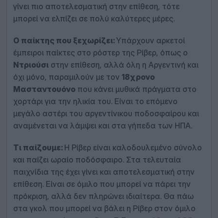
γίνει πιο αποτελεσματική στην επίθεση, τότε
μπορεί να ελπίζει σε πολύ καλύτερες μέρες.
Ο παίκτης που ξεχωρίζει:
Υπάρχουν αρκετοί
έμπειροι παίκτες στο ρόστερ της Ρίβερ, όπως ο
Ντριούσι
στην επίθεση, αλλά όλη η Αργεντινή και
όχι μόνο, παραμιλούν με τον
18χρονο
Μασταντουόνο
που κάνει μυθικά πράγματα στο
χορτάρι για την ηλικία του. Είναι το επόμενο
μεγάλο αστέρι του αργεντίνικου ποδοσφαίρου και
αναμένεται να λάμψει και στα γήπεδα των ΗΠΑ.
Τι παίζουμε:
Η Ρίβερ είναι καλοδουλεμένο σύνολο
και παίζει ωραίο ποδόσφαιρο. Στα τελευταία
παιχνίδια της έχει γίνει και αποτελεσματική στην
επίθεση. Είναι σε όμιλο που μπορεί να πάρει την
πρόκριση, αλλά δεν πληρώνει ιδιαίτερα. Θα πάω
στα γκολ που μπορεί να βάλει η Ρίβερ στον όμιλο