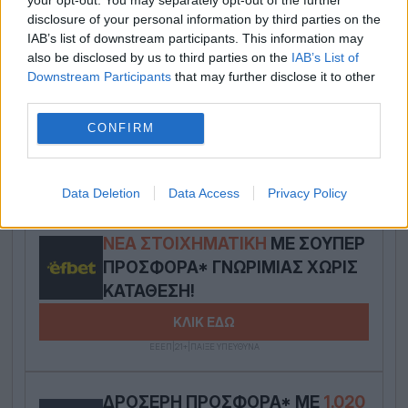
disclosure of your personal information by third parties on the
IAB’s list of downstream participants. This information may
ΑΠΟΚΛΕΙΣΤΙΚΉ ΠΡΟΣΦΟΡΆ*
also be disclosed by us to third parties on the
IAB’s List of
ΓΝΩΡΙΜΊΑΣ ΜΕ
315 ΔΏΡΑ* ΧΩΡΊΣ
Downstream Participants
that may further disclose it to other
third parties.
ΚΑΤΆΘΕΣΗ!
PROMO CODE:
CONFIRM
TOME315
ΚΛΙΚ ΕΔΩ
ΕΕΕΠ|21+|ΠΑΙΞΕ ΥΠΕΥΘΥΝΑ
Data Deletion
Data Access
Privacy Policy
ΝΈΑ ΣΤΟΙΧΗΜΑΤΙΚΉ
ΜΕ ΣΟΎΠΕΡ
ΠΡΟΣΦΟΡΆ* ΓΝΩΡΙΜΊΑΣ ΧΩΡΊΣ
ΚΑΤΆΘΕΣΗ!
ΚΛΙΚ ΕΔΩ
ΕΕΕΠ|21+|ΠΑΙΞΕ ΥΠΕΥΘΥΝΑ
ΔΡΟΣΕΡΉ ΠΡΟΣΦΟΡΆ* ΜΕ
1.020