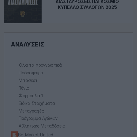
ΔΙΑΣΤΑΥΡΏΣΕΙΣ ΠΑΓΚΌΣΜΙΟ
ΚΎΠΕΛΛΟ ΣΥΛΛΌΓΩΝ 2025
ΑΝΑΛΎΣΕΙΣ
Όλα τα προγνωστικά
Ποδόσφαιρο
Μπάσκετ
Τένις
Φόρμουλα 1
Ειδικά Στοιχήματα
Μεταγραφές
Πρόγραμμα Αγώνων
Αθλητικές Μεταδόσεις
BetMarket United