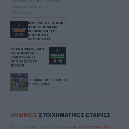
Πορτογαλίας και Β΄ Γερμανίας
περιμένοντας πως η
Φαμαλικάο…
ΆΝΤΕΡΛΕΧΤ - ΠΑΟΚ:
ΙΣΟΡΡΟΠΗΜΈΝΗ
ΡΕΒΆΝΣ ΚΑΙ ΤΟ
100.00 ΤΗΣ
ΠΡΌΚΡΙΣΗΣ!
ΤΣΣΚΑ 1948 - ΠΑΟ:
ΤΟ ΑΠΌΛΥΤΟ
ΦΑΒΟΡΊ ΚΑΙ Η
ΑΠΌΔΟΣΗ ΣΤΟ
100.00!
ΞΕΚΙΝΆΕΙ ΜΕ ΤΟ ΔΕΞΊ
Ο ΚΟΎΤΣΙΑΣ
ΝΌΜΙΜΕΣ
ΣΤΟΙΧΗΜΑΤΙΚΈΣ ΕΤΑΙΡΊΕΣ
Συγκεντρώσαμε για εσάς, όλες τις
νόμιμες στοιχηματικές