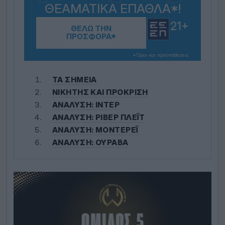
ΘΕΑΜΑΤΙΚΆ ΈΠΑΘΛΑ*!
21+
ΘΈΛΩ ΤΗΝ
ΠΡΟΣΦΟΡΆ*
*Όροι και προϋποθέσεις
ΤΑ ΣΗΜΕΊΑ
ΝΙΚΗΤΉΣ ΚΑΙ ΠΡΌΚΡΙΣΗ
ΑΝΆΛΥΣΗ: ΊΝΤΕΡ
ΑΝΆΛΥΣΗ: ΡΊΒΕΡ ΠΛΈΙΤ
ΑΝΆΛΥΣΗ: ΜΟΝΤΕΡΈΙ
ΑΝΆΛΥΣΗ: ΟΥΡΆΒΑ