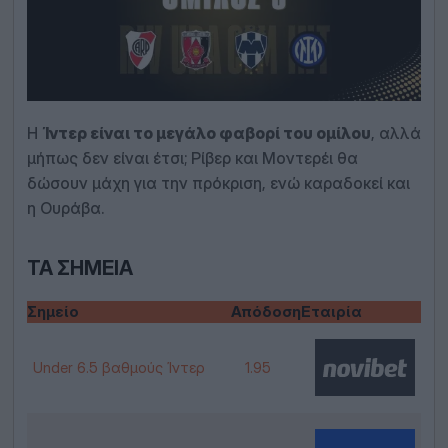
Η
Ίντερ είναι το μεγάλο φαβορί του ομίλου
, αλλά
μήπως δεν είναι έτσι; Ρίβερ και Μοντερέι θα
δώσουν μάχη για την πρόκριση, ενώ καραδοκεί και
η Ουράβα.
ΤΑ ΣΗΜΕΊΑ
Σημείο
Απόδοση
Εταιρία
Under 6.5 βαθμούς Ίντερ
1.95