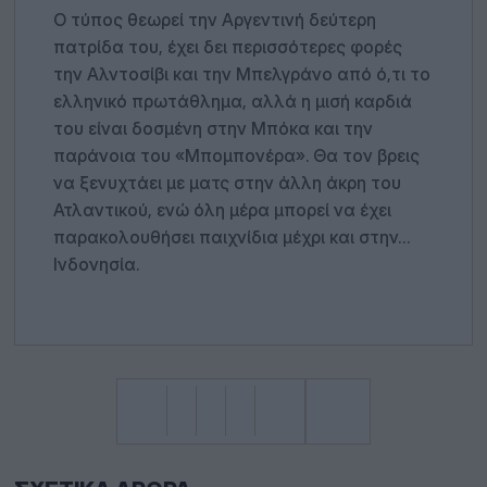
Ο τύπος θεωρεί την Αργεντινή δεύτερη
πατρίδα του, έχει δει περισσότερες φορές
την Αλντοσίβι και την Μπελγράνο από ό,τι το
ελληνικό πρωτάθλημα, αλλά η μισή καρδιά
του είναι δοσμένη στην Μπόκα και την
παράνοια του «Μπομπονέρα». Θα τον βρεις
να ξενυχτάει με ματς στην άλλη άκρη του
Ατλαντικού, ενώ όλη μέρα μπορεί να έχει
παρακολουθήσει παιχνίδια μέχρι και στην…
Ινδονησία.