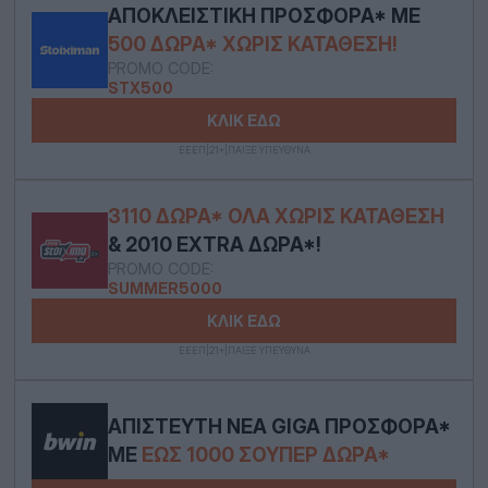
ΑΠΟΚΛΕΙΣΤΙΚΉ ΠΡΟΣΦΟΡΆ* ΜΕ
500 ΔΏΡΑ* ΧΩΡΊΣ ΚΑΤΆΘΕΣΗ!
PROMO CODE:
STX500
ΚΛΙΚ ΕΔΩ
ΕΕΕΠ|21+|ΠΑΙΞΕ ΥΠΕΥΘΥΝΑ
3110 ΔΏΡΑ* ΟΛΑ ΧΩΡΊΣ ΚΑΤΆΘΕΣΗ
& 2010 EXTRA ΔΏΡΑ*!
PROMO CODE:
SUMMER5000
ΚΛΙΚ ΕΔΩ
ΕΕΕΠ|21+|ΠΑΙΞΕ ΥΠΕΥΘΥΝΑ
ΑΠΊΣΤΕΥΤΗ ΝΈΑ GIGA ΠΡΟΣΦΟΡΆ*
ΜΕ
ΕΩΣ 1000 ΣΟΎΠΕΡ ΔΩΡΑ*