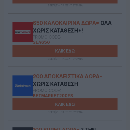
ΕΕΕΠ|21+|ΠΑΙΞΕ ΥΠΕΥΘΥΝΑ
650 ΚΑΛΟΚΑΙΡΙΝΆ ΔΏΡΑ*
ΌΛΑ
ΧΩΡΊΣ ΚΑΤΆΘΕΣΗ*!
PROMO CODE:
SEA650
ΚΛΙΚ ΕΔΩ
ΕΕΕΠ|21+|ΠΑΙΞΕ ΥΠΕΥΘΥΝΑ
200 ΑΠΟΚΛΕΙΣΤΙΚΆ ΔΏΡΑ*
ΧΩΡΊΣ ΚΑΤΆΘΕΣΗ
PROMO CODE:
BETMARKET200FS
ΚΛΙΚ ΕΔΩ
ΕΕΕΠ|21+|ΠΑΙΞΕ ΥΠΕΥΘΥΝΑ
100 SUPER ΔΏΡΑ*
ΣΤΗΝ