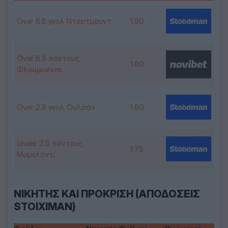
Over 6.5 γκολ Ντόρτμουντ
1.80
Over 5.5 πόντους
1.80
Φλουμινένσε
Over 2.5 γκολ Ουλσάν
1.60
Under 2.5 πόντους
1.75
Μαμελόντι
ΝΙΚΗΤΉΣ ΚΑΙ ΠΡΌΚΡΙΣΗ (ΑΠΟΔΌΣΕΙΣ
STOIXIMAN)