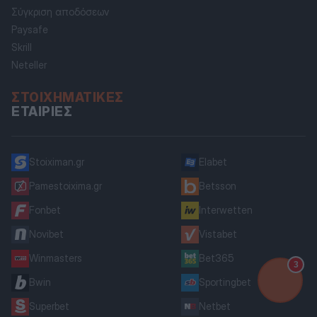
Σύγκριση αποδόσεων
Paysafe
Skrill
Neteller
ΣΤΟΙΧΗΜΑΤΙΚΈΣ
ΕΤΑΙΡΊΕΣ
Stoiximan.gr
Elabet
Pamestoixima.gr
Betsson
Fonbet
Interwetten
Novibet
Vistabet
Winmasters
Bet365
3
Bwin
Sportingbet
Superbet
Netbet