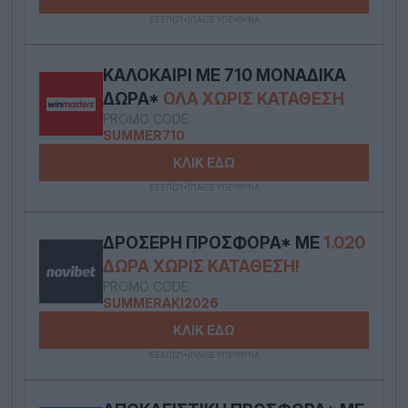
ΕΕΕΠ|21+|ΠΑΙΞΕ ΥΠΕΥΘΥΝΑ
ΚΑΛΟΚΑΊΡΙ ΜΕ 710 ΜΟΝΑΔΙΚΆ
ΔΏΡΑ*
ΌΛΑ ΧΩΡΊΣ ΚΑΤΆΘΕΣΗ
PROMO CODE:
SUMMER710
ΚΛΙΚ ΕΔΩ
ΕΕΕΠ|21+|ΠΑΙΞΕ ΥΠΕΥΘΥΝΑ
ΔΡΟΣΕΡΉ ΠΡΟΣΦΟΡΆ* ΜΕ
1.020
ΔΏΡΑ ΧΩΡΊΣ ΚΑΤΆΘΕΣΗ!
PROMO CODE:
SUMMERAKI2026
ΚΛΙΚ ΕΔΩ
ΕΕΕΠ|21+|ΠΑΙΞΕ ΥΠΕΥΘΥΝΑ