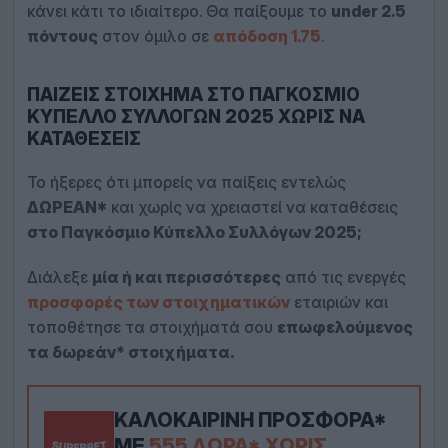
κάνει κάτι το ιδιαίτερο. Θα παίξουμε το
under 2.5
πόντους
στον όμιλο σε
απόδοση 1.75
.
ΠΑΊΖΕΙΣ ΣΤΟΊΧΗΜΑ ΣΤΟ ΠΑΓΚΌΣΜΙΟ
ΚΎΠΕΛΛΟ ΣΥΛΛΌΓΩΝ 2025 ΧΩΡΊΣ ΝΑ
ΚΑΤΑΘΈΣΕΙΣ
Το ήξερες ότι μπορείς να παίξεις εντελώς
ΔΩΡΕΑΝ*
και χωρίς να χρειαστεί να καταθέσεις
στο Παγκόσμιο Κύπελλο Συλλόγων 2025;
Διάλεξε
μία ή και περισσότερες
από τις ενεργές
προσφορές των στοιχηματικών
εταιριών και
τοποθέτησε τα στοιχήματά σου
επωφελούμενος
τα δωρεάν* στοιχήματα.
ΚΑΛΟΚΑΙΡΙΝΉ ΠΡΟΣΦΟΡΆ*
ΜΕ
555 ΔΏΡΑ* ΧΩΡΊΣ