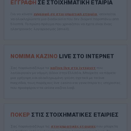
ΕΓΓΡΑΦΉ
ΣΕ ΣΤΟΙΧΗΜΑΤΙΚΉ ΕΤΑΙΡΊΑ
Για να κάνετε
εγγραφή σε στοιχηματική εταιρία
, απαιτείται
να ολοκληρώσετε μια διαδικασία που δεν διαρκεί παραπάνω από
5 λεπτά. Το πρώτο πράγμα που χρειάζεται να έχετε είναι ένας
ηλεκτρονικός λογαριασμός (email).
ΝΌΜΙΜΑ ΚΑΖΊΝΟ
LIVE ΣΤΟ ΊΝΤΕΡΝΕΤ
Σας παρουσιάζουμε τα
καζίνο live στο ίντερνετ
που
λειτουργούν με νόμιμη άδεια στην Ελλάδα. Μπορείτε να πάρετε
μια γρήγορη και ολοκληρωμένη γεύση σχετικά με τα live
παιχνίδια, τους παρόχους live casino και γενικότερα τις υπηρεσίες
που προσφέρουν τα online καζίνο λαιβ.
ΠΌΚΕΡ
ΣΤΙΣ ΣΤΟΙΧΗΜΑΤΙΚΈΣ ΕΤΑΙΡΊΕΣ
Σας παρουσιάζουμε τις
στοιχηματικές εταιρίες
που μπορείτε