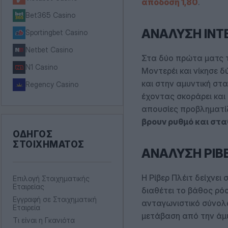
απόδοση 1,80
.
Bet365 Casino
ΑΝΆΛΥΣΗ ΊΝΤ
Sportingbet Casino
Netbet Casino
Στα δύο πρώτα ματς τ
N1 Casino
Μοντερέι και νίκησε 
και στην αμυντική στ
Regency Casino
έχοντας σκοράρει και
απουσίες προβληματίζ
βρουν ρυθμό και στ
ΟΔΗΓΌΣ
ΣΤΟΙΧΉΜΑΤΟΣ
ΑΝΆΛΥΣΗ ΡΊΒ
Η Ρίβερ Πλέιτ δείχνε
Επιλογή Στοιχηματικής
Εταιρείας
διαθέτει το βάθος ρό
Εγγραφή σε Στοιχηματική
ανταγωνιστικό σύνολο
Εταιρεία
μετάβαση από την άμυ
Τι είναι η Γκανιότα