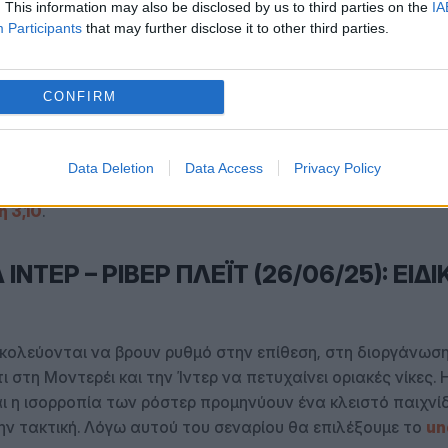
. This information may also be disclosed by us to third parties on the
IA
ΝΤΕΡ – ΡΊΒΕΡ ΠΛΈΙΤ (26/06/25): ΒΑΣ
Participants
that may further disclose it to other third parties.
CONFIRM
ι ότι το ματς είναι απόλυτα ισορροπημένο, με τις δύο ομάδ
ες αλλά και ποιότητα σε κομβικά σημεία. Η Ίντερ έχει πρ
ρ θα παραταχθεί με ελλείψεις στη μεσαία γραμμή λόγω τιμ
Data Deletion
Data Access
Privacy Policy
και τις δύο, καθώς πιθανότατα αρκεί για την πρόκριση. Θα
 3,10
.
ΝΤΕΡ – ΡΊΒΕΡ ΠΛΈΙΤ (26/06/25): ΕΙΔΙ
κολεύονται να βρουν ρυθμό στην επίθεση, στη διοργάνωση,
ι στη Μοντερέι και την Ίντερ να πετυχαίνει οριακές νίκες.
ι η ισορροπία των ρόστερ προμηνύουν ένα κλειστό παιχνίδι
ην τακτική. Λόγω αυτού του σεναρίου θα επιλέξουμε το
un