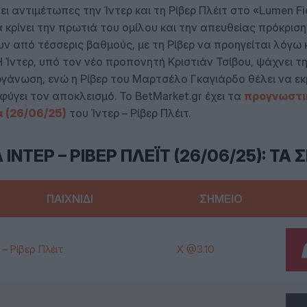
ι αντιμέτωπες την Ίντερ και τη Ρίβερ Πλέιτ στο «Lumen Fi
 κρίνει την πρωτιά του ομίλου και την απευθείας πρόκριση
ουν από τέσσερις βαθμούς, με τη Ρίβερ να προηγείται λόγω
 Ίντερ, υπό τον νέο προπονητή Κριστιάν Τσίβου, ψάχνει τ
ργάνωση, ενώ η Ρίβερ του Μαρτσέλο Γκαγιάρδο θέλει να ε
φύγει τον αποκλεισμό. Το BetMarket.gr έχει τα
προγνωστι
 (26/06/25)
του Ίντερ – Ρίβερ Πλέιτ.
ΊΝΤΕΡ – ΡΊΒΕΡ ΠΛΈΙΤ (26/06/25): ΤΑ 
ΠΑΙΧΝΊΔΙ
ΣΗΜΕΊΟ
 – Ρίβερ Πλέιτ
X @3.10