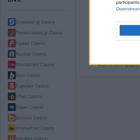
participants
STOIXIMAN.GR
Downstream 
Stoiximan.gr Casino
ΕΠΊΣΚΕΨΗ
Πρώιμη πληρωμή
Pamestoixima.gr Casino
Cash Out*
Fonbet Casino
Live Streaming*
Novibet Casino
4.16
/
5
(1015 ψήφοι)
Winmasters Casino
Bwin Casino
Superbet Casino
Efbet Casino
Elabet Casino
Betsson Casino
Interwetten Casino
Vistabet Casino