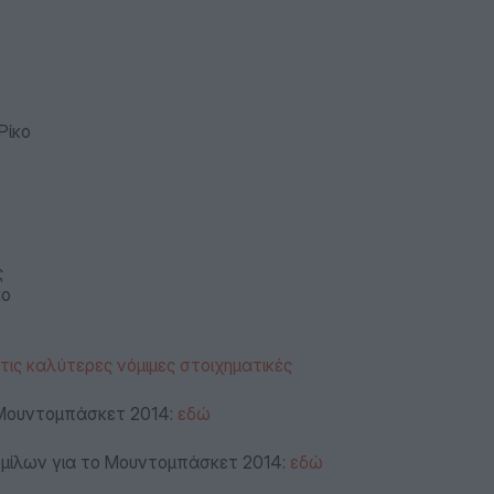
Ρίκο
ς
κο
 τις καλύτερες νόμιμες στοιχηματικές
 Μουντομπάσκετ 2014:
εδώ
ομίλων για το Μουντομπάσκετ 2014:
εδώ