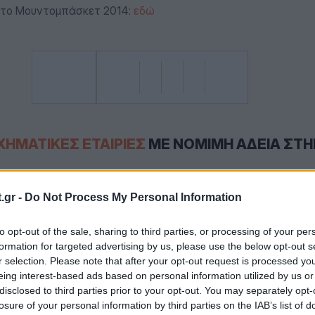
α το Μουντομπάσκετ 2014:
εδώ
ΧΗΜΑΤΙΚΈΣ ΕΤΑΙΡΊΕΣ
ΜΕ ΝΌΜΙΜΗ ΆΔΕΙΑ ΣΤ
.gr -
Do Not Process My Personal Information
to opt-out of the sale, sharing to third parties, or processing of your per
formation for targeted advertising by us, please use the below opt-out s
r selection. Please note that after your opt-out request is processed y
eing interest-based ads based on personal information utilized by us or
disclosed to third parties prior to your opt-out. You may separately opt-
losure of your personal information by third parties on the IAB’s list of
BET365