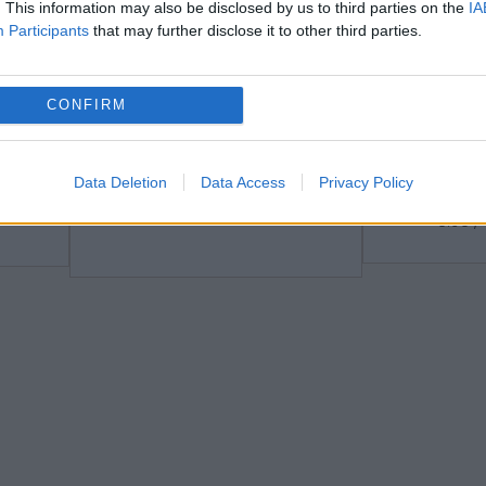
N
. This information may also be disclosed by us to third parties on the
IA
Participants
that may further disclose it to other third parties.
ΕΠΊΣΚΕΨΗ
Ε
Πρώιμη πληρωμή*
CONFIRM
Πρώ
*
Cash Out*
Cash
Live Streaming*
Live
Data Deletion
Data Access
Privacy Policy
3.28
/
5
(293 ψήφοι)
3.98
/