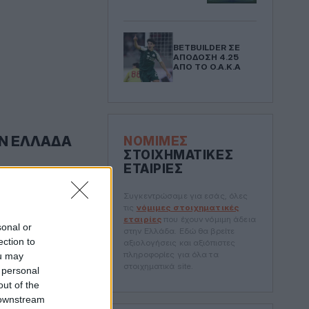
BETBUILDER ΣΕ
ΑΠΌΔΟΣΗ 4.25
ΑΠΌ ΤΟ Ο.Α.Κ.Α
ΗΝ ΕΛΛΆΔΑ
ΝΌΜΙΜΕΣ
ΣΤΟΙΧΗΜΑΤΙΚΈΣ
ΕΤΑΙΡΊΕΣ
Συγκεντρώσαμε για εσάς, όλες
τις
νόμιμες στοιχηματικές
εταιρίες
που έχουν νόμιμη άδεια
sonal or
στην Ελλάδα. Εδώ θα βρείτε
ection to
αξιολογήσεις και αξιόπιστες
πληροφορίες για όλα τα
ou may
στοιχηματικά site.
 personal
out of the
 downstream