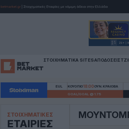
betmarket.gr
| Στοιχηματικές Εταιρίες με νόμιμη άδεια στην Ελλάδα
ΣΤΟΙΧΗΜΑΤΙΚΆ SITES
ΑΠΟΔΌΣΕΙΣ
ΤΖΊ
18:00
EUL
ΚΟΥΌΠΙΟ
ΟΥΝ. ΚΡΑΙΌΒΑ
EU
GOAL/GOAL @ 1.75
ΜΟΥΝΤΟΜΠ
ΣΤΟΙΧΗΜΑΤΙΚΈΣ
ΕΤΑΙΡΊΕΣ