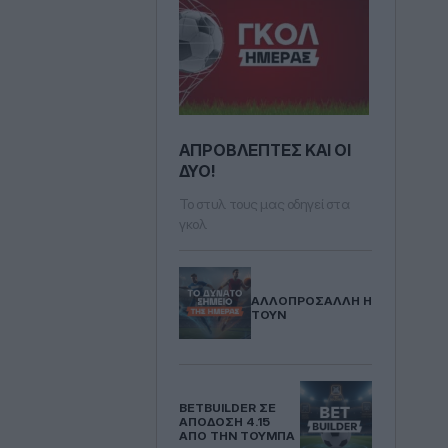
ΑΠΡΌΒΛΕΠΤΕΣ ΚΑΙ ΟΙ
ΔΎΟ!
Το στυλ τους μας οδηγεί στα
γκολ
ΑΛΛΟΠΡΌΣΑΛΛΗ Η
ΤΟΥΝ
BETBUILDER ΣΕ
ΑΠΌΔΟΣΗ 4.15
ΑΠΌ ΤΗΝ ΤΟΎΜΠΑ