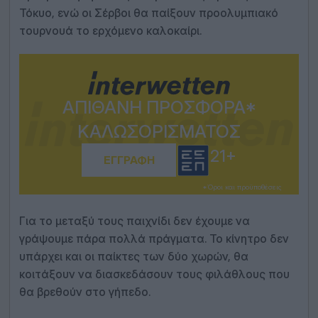
Τόκυο, ενώ οι Σέρβοι θα παίξουν προολυμπιακό
τουρνουά το ερχόμενο καλοκαίρι.
ΑΠΊΘΑΝΗ ΠΡΟΣΦΟΡΆ*
ΚΑΛΩΣΟΡΊΣΜΑΤΟΣ
21+
ΕΓΓΡΑΦΉ
*Όροι και προϋποθέσεις
Για το μεταξύ τους παιχνίδι δεν έχουμε να
γράψουμε πάρα πολλά πράγματα. Το κίνητρο δεν
υπάρχει και οι παίκτες των δύο χωρών, θα
κοιτάξουν να διασκεδάσουν τους φιλάθλους που
θα βρεθούν στο γήπεδο.