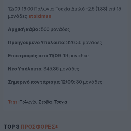
12/09 16:00 Πολωνία-Τσεχία Διπλό -2.5 (1.83) επί 15
μονάδες
stoiximan
Αρχική κάβα:
500 μονάδες
Προηγούμενο Υπόλοιπο
: 326.36 μονάδες
Επιστροφές από 11/09
: 19 μονάδες
Νέο Υπόλοιπο
: 345.36 μονάδες
Σημερινό ποντάρισμα 12/09
: 30 μονάδες
,
,
Tags:
Πολωνία
Σερβία
Τσεχία
TOP 3
ΠΡΟΣΦΟΡΈΣ*