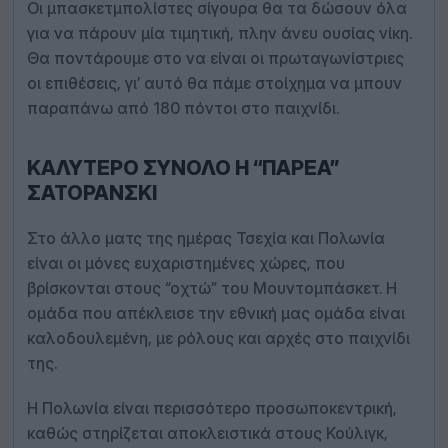
Οι μπασκετμπολίστες σίγουρα θα τα δώσουν όλα
για να πάρουν μία τιμητική, πλην άνευ ουσίας νίκη.
Θα ποντάρουμε στο να είναι οι πρωταγωνίστριες
οι επιθέσεις, γι’ αυτό θα πάμε στοίχημα να μπουν
παραπάνω από 180 πόντοι στο παιχνίδι.
ΚΑΛΎΤΕΡΟ ΣΎΝΟΛΟ Η “ΠΑΡΈΑ”
ΣΑΤΟΡΆΝΣΚΙ
Στο άλλο ματς της ημέρας Τσεχία και Πολωνία
είναι οι μόνες ευχαριστημένες χώρες, που
βρίσκονται στους “οχτώ” του Μουντομπάσκετ. Η
ομάδα που απέκλεισε την εθνική μας ομάδα είναι
καλοδουλεμένη, με ρόλους και αρχές στο παιχνίδι
της.
Η Πολωνία είναι περισσότερο προσωποκεντρική,
καθώς στηρίζεται αποκλειστικά στους Κούλιγκ,