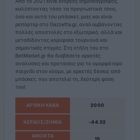
Από το 2021 είναι ενεργός δημοσιογράφος,
καλύπτοντας τόσο τα προγνωστικά τένις,
όσο και αυτά του μπάσκετ, μιας και είναι
ρεπόρτερ στο Gazzetta.gr, αναλαμβάνοντας
πολλές αποστολές στο εξωτερικό, αλλά και
μεταδίδοντας κορυφαία τουρνουά και
σημαντικές στιγμές. Στη στήλη του στο
BetMarket.gr θα διαβάσετε αρκετές
αναλύσεις και προτάσεις για το ομορφότερο
παιχνίδι στον κόσμο, με αρκετές δόσεις από
μπάσκετ, που αποτελεί τη...δεύτερη φύση
του!
2000
-44.32
15