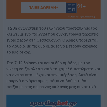
21+
ΠΑΊΞΕ ΔΩΡΕΆΝ*
*Όροι και προϋποθέσεις
Η 20ή αγωνιστική του ελληνικού πρωταθλήματος
κλείνει με ένα παιχνίδι που συγκεντρώνει τεράστιο
ενδιαφέρον στη Θεσσαλονίκη. Ο Άρης υποδέχεται
το Λαύριο, με τις δύο ομάδες να μετρούν ακριβώς
το ίδιο ρεκόρ.
Στο 7-12 βρίσκονται και οι δύο ομάδες, με τον
νικητή να ξεκολλάει από τα χαμηλά πατώματα και
να ονειρεύεται μέχρι και την υπέρβαση. Αυτά είναι
μακρινά σενάρια όμως, πάμε να δούμε τι θα
παίξουμε στις σημερινές επιλογές μας συνοπτικά.