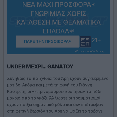
ΝΈΑ MAXI ΠΡΟΣΦΟΡΆ*
ΓΝΩΡΙΜΊΑΣ ΧΩΡΊΣ
ΚΑΤΆΘΕΣΗ ΜΕ ΘΕΑΜΑΤΙΚΆ
ΈΠΑΘΛΑ*!
21+
ΠΆΡΕ ΤΗΝ ΠΡΣΟΦΟΡΆ*
*Όροι και προϋποθέσεις
UNDER ΜΈΧΡΙ… ΘΑΝΆΤΟΥ
Συνήθως τα παιχνίδια του Άρη έχουν συγκεκριμένο
μοτίβο. Ακόμα και μετά τη φυγή του Γιάννη
Καστρίτη, οι «κιτρινόμαυροι» κράτησαν το πόδι
μακριά από το γκάζι. Άλλωστε οι τραυματισμοί
έχουν παίξει σημαντικό ρόλο και δεν επέτρεψαν
στη φετινή βερσιόν του Άρη να ψάξει το ταβάνι