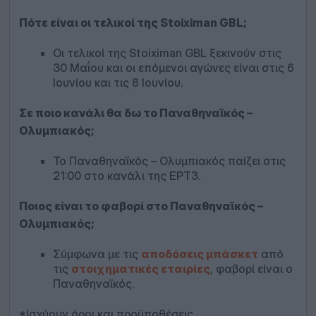
Πότε είναι οι τελικοί της Stoiximan GBL;
Οι τελικοί της Stoiximan GBL ξεκινούν στις
30 Μαΐου και οι επόμενοι αγώνες είναι στις 6
Ιουνίου και τις 8 Ιουνίου.
Σε ποιο κανάλι θα δω το Παναθηναϊκός –
Ολυμπιακός;
Το Παναθηναϊκός – Ολυμπιακός παίζει στις
21:00 στο κανάλι της ΕΡΤ3.
Ποιος είναι το φαβορί στο Παναθηναϊκός –
Ολυμπιακός;
Σύμφωνα με τις
αποδόσεις μπάσκετ
από
τις
στοιχηματικές εταιρίες
, φαβορί είναι ο
Παναθηναϊκός.
*Ισχύουν όροι και προϋποθέσεις