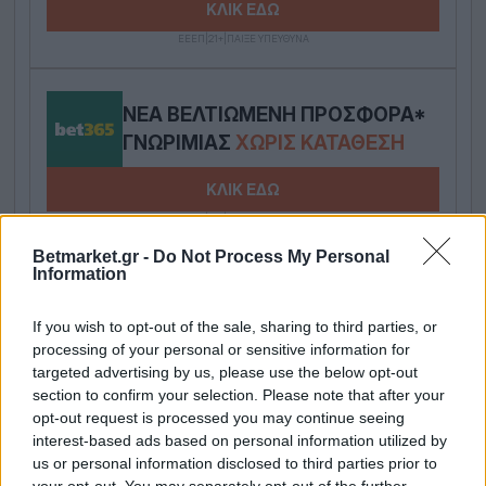
ΚΛΙΚ ΕΔΩ
ΕΕΕΠ|21+|ΠΑΙΞΕ ΥΠΕΥΘΥΝΑ
ΝΈΑ ΒΕΛΤΙΩΜΈΝΗ ΠΡΟΣΦΟΡΆ*
ΓΝΩΡΙΜΊΑΣ
ΧΩΡΊΣ ΚΑΤΆΘΕΣΗ
ΚΛΙΚ ΕΔΩ
ΕΕΕΠ|21+|ΠΑΙΞΕ ΥΠΕΥΘΥΝΑ
Betmarket.gr -
Do Not Process My Personal
Information
650 ΚΑΛΟΚΑΙΡΙΝΆ ΔΏΡΑ*
ΌΛΑ
ΧΩΡΊΣ ΚΑΤΆΘΕΣΗ*!
If you wish to opt-out of the sale, sharing to third parties, or
PROMO CODE:
processing of your personal or sensitive information for
SEA650
targeted advertising by us, please use the below opt-out
ΚΛΙΚ ΕΔΩ
section to confirm your selection. Please note that after your
opt-out request is processed you may continue seeing
ΕΕΕΠ|21+|ΠΑΙΞΕ ΥΠΕΥΘΥΝΑ
interest-based ads based on personal information utilized by
us or personal information disclosed to third parties prior to
ΝΈΑ MAXI ΠΡΟΣΦΟΡΆ*
your opt-out. You may separately opt-out of the further