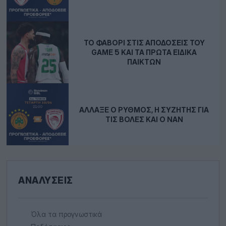
ΤΟ ΦΑΒΟΡΊ ΣΤΙΣ ΑΠΟΔΌΣΕΙΣ ΤΟΥ
GAME 5 ΚΑΙ ΤΑ ΠΡΏΤΑ ΕΙΔΙΚΆ
ΠΑΙΚΤΏΝ
ΆΛΛΑΞΕ Ο ΡΥΘΜΌΣ, Η ΣΥΖΉΤΗΣ ΓΙΑ
ΤΙΣ ΒΟΛΈΣ ΚΑΙ Ο ΝΑΝ
ΑΝΑΛΎΣΕΙΣ
Όλα τα προγνωστικά