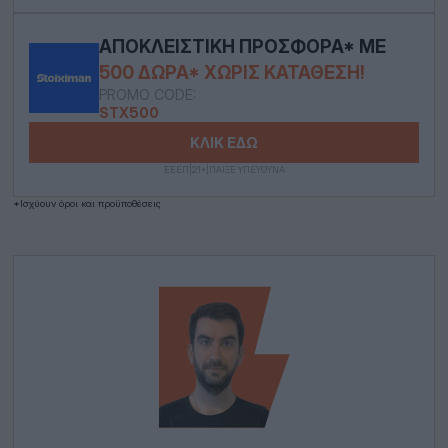
ΑΠΟΚΛΕΙΣΤΙΚΉ ΠΡΟΣΦΟΡΆ* ΜΕ
500 ΔΏΡΑ* ΧΩΡΊΣ ΚΑΤΆΘΕΣΗ!
PROMO CODE:
STX500
ΚΛΙΚ ΕΔΩ
ΕΕΕΠ|21+|ΠΑΙΞΕ ΥΠΕΥΘΥΝΑ
*Ισχύουν όροι και προϋποθέσεις