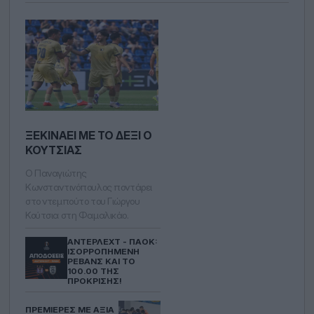
ΞΕΚΙΝΆΕΙ ΜΕ ΤΟ ΔΕΞΊ Ο
ΚΟΎΤΣΙΑΣ
Ο Παναγιώτης
Κωνσταντινόπουλος ποντάρει
στο ντεμπούτο του Γιώργου
Κούτσια στη Φαμαλικάο.
ΆΝΤΕΡΛΕΧΤ - ΠΑΟΚ:
ΙΣΟΡΡΟΠΗΜΈΝΗ
ΡΕΒΆΝΣ ΚΑΙ ΤΟ
100.00 ΤΗΣ
ΠΡΌΚΡΙΣΗΣ!
ΠΡΕΜΙΈΡΕΣ ΜΕ ΑΞΊΑ