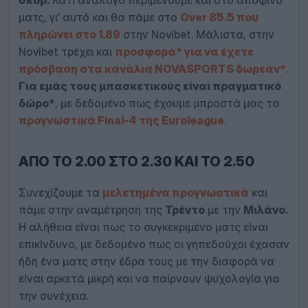
ματς, γι’ αυτό και θα πάμε στο
Over 85.5 που
πληρώνει στο 1.89
στην Novibet. Μάλιστα, στην
Novibet τρέχει και
προσφορά* για να έχετε
πρόσβαση στα κανάλια NOVASPORTS δωρεάν*
.
Για εμάς τους μπασκετικούς είναι πραγματικό
δώρο*
, με δεδομένο πως έχουμε μπροστά μας τα
προγνωστικά Final-4 της Euroleague
.
ΑΠΌ ΤΟ 2.00 ΣΤΟ 2.30 ΚΑΙ ΤΟ 2.50
Συνεχίζουμε τα
μελετημένα προγνωστικά
και
πάμε στην αναμέτρηση της
Τρέντο
με την
Μιλάνο.
Η αλήθεια είναι πως το συγκεκριμένο ματς είναι
επικίνδυνο, με δεδομένο πως οι γηπεδούχοι έχασαν
ήδη ένα ματς στην έδρα τους με την διαφορά να
είναι αρκετά μικρή και να παίρνουν ψυχολογία για
την συνέχεια.