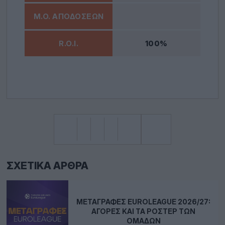
100%
ΣΧΕΤΙΚΆ ΆΡΘΡΑ
ΜΕΤΑΓΡΑΦΈΣ EUROLEAGUE 2026/27:
ΑΓΟΡΈΣ ΚΑΙ ΤΑ ΡΌΣΤΕΡ ΤΩΝ
ΟΜΆΔΩΝ