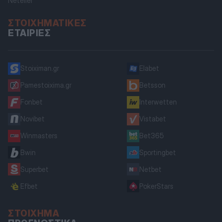
Neteller
ΣΤΟΙΧΗΜΑΤΙΚΈΣ
ΕΤΑΙΡΊΕΣ
Stoiximan.gr
Elabet
Pamestoixima.gr
Betsson
Fonbet
Interwetten
Novibet
Vistabet
Winmasters
Bet365
Bwin
Sportingbet
Superbet
Netbet
Efbet
PokerStars
ΣΤΟΊΧΗΜΑ