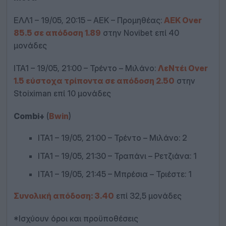
ΕΛΛ1 – 19/05, 20:15 – ΑΕΚ – Προμηθέας:
ΑΕΚ Over
85.5 σε απόδοση 1.89
στην Novibet επί 40
μονάδες
ΙΤΑ1 – 19/05, 21:00 – Τρέντο – Μιλάνο:
ΛεΝτέι Over
1.5 εύστοχα τρίποντα σε απόδοση 2.50
στην
Stoiximan επί 10 μονάδες
Combi+
(
Bwin
)
ΙΤΑ1 – 19/05, 21:00 – Τρέντο – Μιλάνο: 2
ΙΤΑ1 – 19/05, 21:30 – Τραπάνι – Ρετζιάνα: 1
ΙΤΑ1 – 19/05, 21:45 – Μπρέσια – Τριέστε: 1
Συνολική απόδοση: 3.40
επί 32,5 μονάδες
*Ισχύουν όροι και προϋποθέσεις