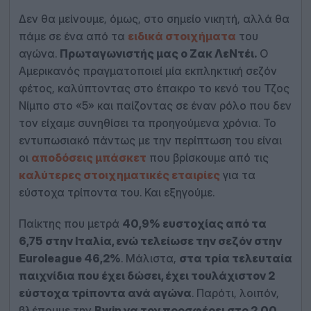
Δεν θα μείνουμε, όμως, στο σημείο νικητή, αλλά θα
πάμε σε ένα από τα
ειδικά στοιχήματα
του
αγώνα.
Πρωταγωνιστής μας ο Ζακ ΛεΝτέι.
Ο
Αμερικανός πραγματοποιεί μία εκπληκτική σεζόν
φέτος, καλύπτοντας στο έπακρο το κενό του Τζος
Νίμπο στο «5» και παίζοντας σε έναν ρόλο που δεν
τον είχαμε συνηθίσει τα προηγούμενα χρόνια. Το
εντυπωσιακό πάντως με την περίπτωση του είναι
οι
αποδόσεις μπάσκετ
που βρίσκουμε από τις
καλύτερες στοιχηματικές εταιρίες
για τα
εύστοχα τρίποντα του. Και εξηγούμε.
Παίκτης που μετρά
40,9% ευστοχίας από τα
6,75 στην Ιταλία, ενώ τελείωσε την σεζόν στην
Euroleague 46,2%
. Μάλιστα,
στα τρία τελευταία
παιχνίδια που έχει δώσει, έχει τουλάχιστον 2
εύστοχα τρίποντα ανά αγώνα
. Παρότι, λοιπόν,
βλέπουμε την
Bwin να τον προσφέρει στο 2.00