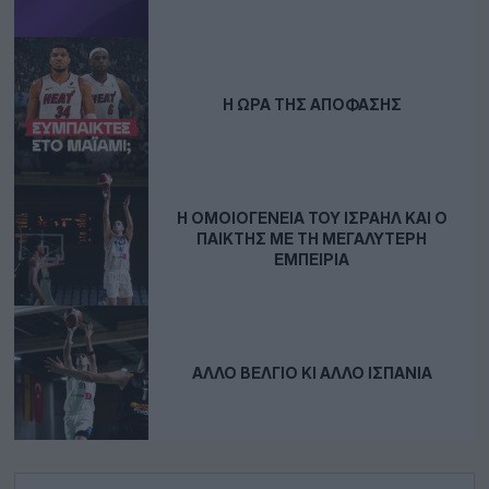
Η ΏΡΑ ΤΗΣ ΑΠΌΦΑΣΗΣ
Η ΟΜΟΙΟΓΈΝΕΙΑ ΤΟΥ ΙΣΡΑΉΛ ΚΑΙ Ο
ΠΑΊΚΤΗΣ ΜΕ ΤΗ ΜΕΓΑΛΎΤΕΡΗ
ΕΜΠΕΙΡΊΑ
ΆΛΛΟ ΒΈΛΓΙΟ ΚΙ ΆΛΛΟ ΙΣΠΑΝΊΑ