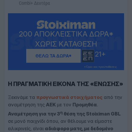
200 ΑΠΟΚΛΕΙΣΤΙΚΆ ΔΏΡΑ*
ΧΩΡΊΣ ΚΑΤΆΘΕΣΗ
21+
ΘΈΛΩ ΤΑ ΔΏΡΑ*
*Όροι και προϋποθέσεις
Η ΠΡΑΓΜΑΤΙΚΉ ΕΙΚΌΝΑ ΤΗΣ «ΈΝΩΣΗΣ»
Ξεκινάμε τα
προγνωστικά στοιχήματος
από την
αναμέτρηση της
ΑΕΚ
με τον
Προμηθέα
.
η
Αναμέτρηση για την 3
θέση της Stoiximan GBL
σε μονό παιχνίδι όπου, αν θέλουμε να είμαστε
ειλικρινείς, είναι
αδιάφορο ματς, με δεδομένο