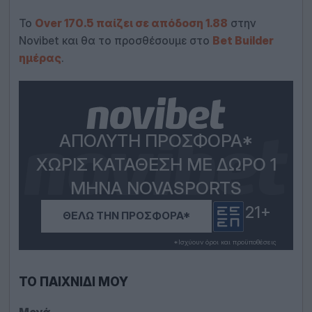
Το
Over 170.5 παίζει σε απόδοση 1.88
στην
Novibet και θα το προσθέσουμε στο
Bet Builder
ημέρας
.
ΑΠΌΛΥΤΗ ΠΡΟΣΦΟΡΆ*
ΧΩΡΊΣ ΚΑΤΆΘΕΣΗ ΜΕ ΔΏΡΟ 1
ΜΉΝΑ NOVASPORTS
21+
ΘΈΛΩ ΤΗΝ ΠΡΟΣΦΟΡΆ*
*Iσχύουν όροι και προϋποθέσεις
ΤΟ ΠΑΙΧΝΊΔΙ ΜΟΥ
Μονά