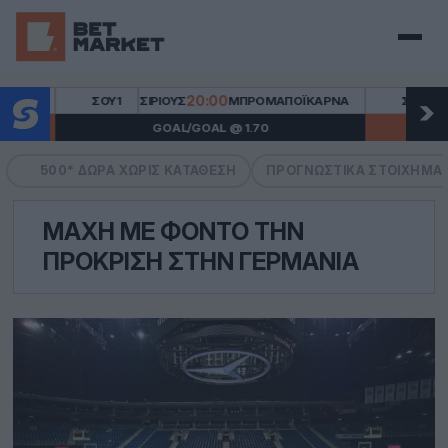
Μενού
20:00
ΣΟΥ1
ΣΊΡΙΟΥΣ
ΜΠΡΟΜΑΠΟΪΚΆΡΝΑ
ΣΟΥ1
ΒΆΣ
GOAL/GOAL @ 1.70
Χ2 
500* ΔΏΡΑ ΧΩΡΙΣ ΚΑΤΆΘΕΣΗ
ΠΡΟΓΝΩΣΤΙΚΆ ΣΤΟΙΧΉΜΑ
ΜΆΧΗ ΜΕ ΦΌΝΤΟ ΤΗΝ
ΠΡΌΚΡΙΣΗ ΣΤΗΝ ΓΕΡΜΑΝΊΑ