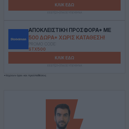
ΚΛΙΚ ΕΔΩ
ΕΕΕΠ|21+|ΠΑΙΞΕ ΥΠΕΥΘΥΝΑ
ΑΠΟΚΛΕΙΣΤΙΚΉ ΠΡΟΣΦΟΡΆ* ΜΕ
500 ΔΏΡΑ* ΧΩΡΊΣ ΚΑΤΆΘΕΣΗ!
PROMO CODE:
STX500
ΚΛΙΚ ΕΔΩ
ΕΕΕΠ|21+|ΠΑΙΞΕ ΥΠΕΥΘΥΝΑ
*Ισχύουν όροι και προϋποθέσεις