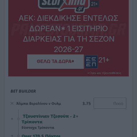
ΑΕΚ: ΔΙΕΚΔΊΚΗΣΕ ΕΝΤΕΛΏΣ
ΔΩΡΕΆΝ* 1 ΕΙΣΙΤΉΡΙΟ
ΔΙΑΡΚΕΊΑΣ ΓΙΑ ΤΗ ΣΕΖΌΝ
2026-27
21+
ΘΈΛΩ ΤΑ ΔΏΡΑ*
*Όροι και προϋποθέσεις