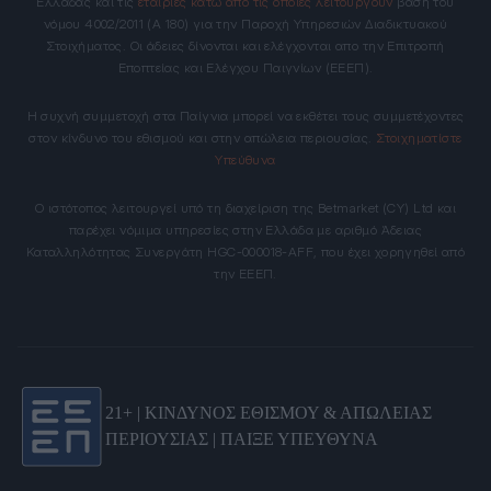
Ελλάδας και τις
εταιρίες κάτω από τις οποίες λειτουργούν
βάση του
νόμου 4002/2011 (Α 180) για την Παροχή Υπηρεσιών Διαδικτυακού
Στοιχήματος. Οι άδειες δίνονται και ελέγχονται απο την Επιτροπή
Εποπτείας και Ελέγχου Παιγνίων (ΕΕΕΠ).
Η συχνή συμμετοχή στα Παίγνια μπορεί να εκθέτει τους συμμετέχοντες
στον κίνδυνο του εθισμού και στην απώλεια περιουσίας.
Στοιχηματίστε
Υπεύθυνα
Ο ιστότοπος λειτουργεί υπό τη διαχείριση της Betmarket (CY) Ltd και
παρέχει νόμιμα υπηρεσίες στην Ελλάδα με αριθμό Άδειας
Καταλληλότητας Συνεργάτη HGC-000018-AFF, που έχει χορηγηθεί από
την ΕΕΕΠ.
21+ | ΚΙΝΔΥΝΟΣ ΕΘΙΣΜΟΥ & ΑΠΩΛΕΙΑΣ
ΠΕΡΙΟΥΣΙΑΣ | ΠΑΙΞΕ ΥΠΕΥΘΥΝΑ