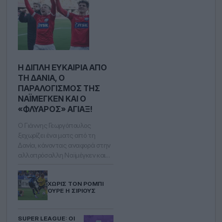
Η ΔΙΠΛΉ ΕΥΚΑΙΡΊΑ ΑΠΌ
ΤΗ ΔΑΝΊΑ, Ο
ΠΑΡΑΛΟΓΙΣΜΌΣ ΤΗΣ
ΝΑΪΜΈΓΚΕΝ ΚΑΙ Ο
«ΦΛΎΑΡΟΣ» ΆΓΙΑΞ!
Ο Γιάννης Γεωργόπουλος
ξεχωρίζει ένα ματς από τη
Δανία, κάνοντας αναφορά στην
αλλοπρόσαλλη Ναϊμέγκεν και…
ΧΩΡΊΣ ΤΟΝ ΡΌΜΠΙ
ΟΎΡΕ Η ΣΊΡΙΟΥΣ
SUPER LEAGUE: ΟΙ