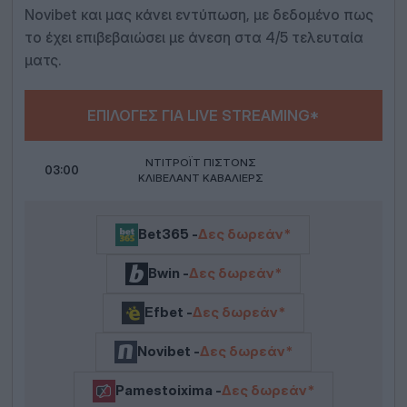
Novibet και μας κάνει εντύπωση, με δεδομένο πως
το έχει επιβεβαιώσει με άνεση στα 4/5 τελευταία
ματς.
ΕΠΙΛΟΓΈΣ ΓΙΑ LIVE STREAMING*
ΝΤΙΤΡΌΙΤ ΠΊΣΤΟΝΣ
03:00
ΚΛΊΒΕΛΑΝΤ ΚΑΒΑΛΊΕΡΣ
Bet365 -
Δες δωρεάν*
Bwin -
Δες δωρεάν*
Efbet -
Δες δωρεάν*
Novibet -
Δες δωρεάν*
Pamestoixima -
Δες δωρεάν*