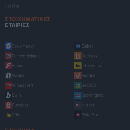
Neteller
ΣΤΟΙΧΗΜΑΤΙΚΈΣ
ΕΤΑΙΡΊΕΣ
Stoiximan.gr
Elabet
Pamestoixima.gr
Betsson
Fonbet
Interwetten
Novibet
Vistabet
Winmasters
Bet365
Bwin
Sportingbet
Superbet
Netbet
Efbet
PokerStars