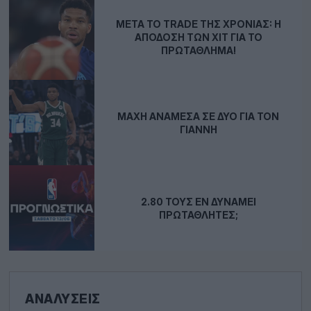
ΜΕΤΆ ΤΟ TRADE ΤΗΣ ΧΡΟΝΙΆΣ: Η
ΑΠΌΔΟΣΗ ΤΩΝ ΧΙΤ ΓΙΑ ΤΟ
ΠΡΩΤΆΘΛΗΜΑ!
ΜΆΧΗ ΑΝΆΜΕΣΑ ΣΕ ΔΎΟ ΓΙΑ ΤΟΝ
ΓΙΆΝΝΗ
2.80 ΤΟΥΣ ΕΝ ΔΥΝΆΜΕΙ
ΠΡΩΤΑΘΛΗΤΈΣ;
ΑΝΑΛΎΣΕΙΣ