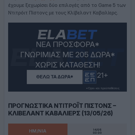
έχουμε ξεχωρίσει δύο επιλογές από το Game 5 των
Ντιτρόιτ Πίστονς με τους Κλίβελαντ Καβαλίερς.
ΝΈΑ ΠΡΟΣΦΟΡΆ*
ΓΝΩΡΙΜΊΑΣ ΜΕ 205 ΔΏΡΑ*
ΧΩΡΊΣ ΚΑΤΆΘΕΣΗ!
21+
ΘΈΛΩ ΤΑ ΔΏΡΑ*
*Όροι και προϋποθέσεις
ΠΡΟΓΝΩΣΤΙΚΆ ΝΤΙΤΡΌΙΤ ΠΊΣΤΟΝΣ –
ΚΛΊΒΕΛΑΝΤ ΚΑΒΑΛΊΕΡΣ (13/05/26)
14/05
03:00