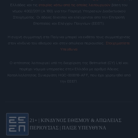
Ελλάδας και τις
εταιρίες κάτω από τις οποίες λειτουργούν
βάση του
νόμου 4002/2011 (Α 180) για την Παροχή Υπηρεσιών Διαδικτυακού
Στοιχήματος. Οι άδειες δίνονται και ελέγχονται απο την Επιτροπή
Εποπτείας και Ελέγχου Παιγνίων (ΕΕΕΠ).
Η συχνή συμμετοχή στα Παίγνια μπορεί να εκθέτει τους συμμετέχοντες
στον κίνδυνο του εθισμού και στην απώλεια περιουσίας.
Στοιχηματίστε
Υπεύθυνα
Ο ιστότοπος λειτουργεί υπό τη διαχείριση της Betmarket (CY) Ltd και
παρέχει νόμιμα υπηρεσίες στην Ελλάδα με αριθμό Άδειας
Καταλληλότητας Συνεργάτη HGC-000018-AFF, που έχει χορηγηθεί από
την ΕΕΕΠ.
21+ | ΚΙΝΔΥΝΟΣ ΕΘΙΣΜΟΥ & ΑΠΩΛΕΙΑΣ
ΠΕΡΙΟΥΣΙΑΣ | ΠΑΙΞΕ ΥΠΕΥΘΥΝΑ