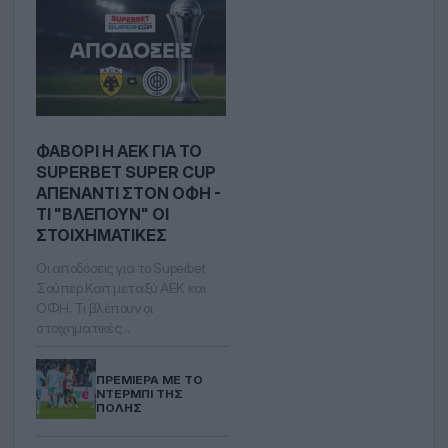
ΦΑΒΟΡΊ Η ΑΕΚ ΓΙΑ ΤΟ
SUPERBET SUPER CUP
ΑΠΈΝΑΝΤΙ ΣΤOΝ ΟΦΗ -
ΤΙ "ΒΛΈΠΟΥΝ" ΟΙ
ΣΤΟΙΧΗΜΑΤΙΚΈΣ
Οι αποδόσεις για το Superbet
Σούπερ Καπ μεταξύ ΑΕΚ και
ΟΦΗ. Τι βλέπουν οι
στοιχηματικές…
ΠΡΕΜΙΈΡΑ ΜΕ ΤΟ
ΝΤΈΡΜΠΙ ΤΗΣ
ΠΌΛΗΣ