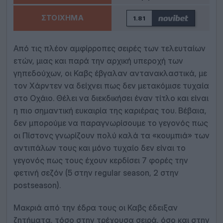
1.81
Από τις πλέον αμφίρροπες σειρές των τελευταίων
ετών, μιας και παρά την αρχική υπεροχή των
γηπεδούχων, οι Καβς έβγαλαν αντανακλαστικά, με
τον Χάρντεν να δείχνει πως δεν μετακόμισε τυχαία
στο Οχάιο. Θέλει να διεκδικήσει έναν τίτλο και είναι
η πιο σημαντική ευκαιρία της καριέρας του. Βέβαια,
δεν μπορούμε να παραγνωρίσουμε το γεγονός πως
οι Πίστονς γνωρίζουν πολύ καλά τα «κουμπιά» των
αντιπάλων τους και μόνο τυχαίο δεν είναι το
γεγονός πως τους έχουν κερδίσει 7 φορές την
φετινή σεζόν (5 στην regular season, 2 στην
postseason).
Μακριά από την έδρα τους οι Καβς έδειξαν
ζητήματα, τόσο στην τρέχουσα σειρά, όσο και στην