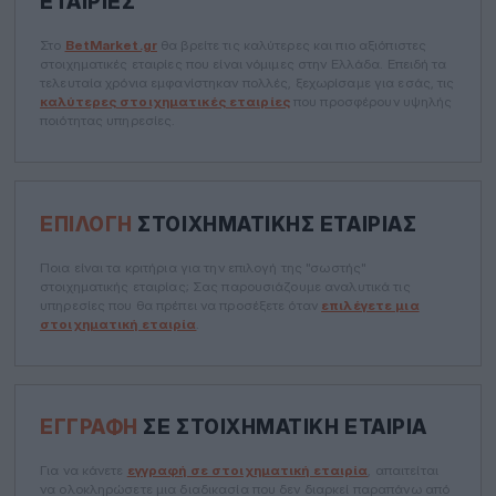
ΕΤΑΙΡΊΕΣ
Στο
BetMarket.gr
θα βρείτε τις καλύτερες και πιο αξιόπιστες
στοιχηματικές εταιρίες που είναι νόμιμες στην Ελλάδα. Επειδή τα
τελευταία χρόνια εμφανίστηκαν πολλές, ξεχωρίσαμε για εσάς, τις
καλύτερες στοιχηματικές εταιρίες
που προσφέρουν υψηλής
ποιότητας υπηρεσίες.
ΕΠΙΛΟΓΉ
ΣΤΟΙΧΗΜΑΤΙΚΉΣ ΕΤΑΙΡΊΑΣ
Ποια είναι τα κριτήρια για την επιλογή της "σωστής"
στοιχηματικής εταιρίας; Σας παρουσιάζουμε αναλυτικά τις
υπηρεσίες που θα πρέπει να προσέξετε όταν
επιλέγετε μια
στοιχηματική εταιρία
.
ΕΓΓΡΑΦΉ
ΣΕ ΣΤΟΙΧΗΜΑΤΙΚΉ ΕΤΑΙΡΊΑ
Για να κάνετε
εγγραφή σε στοιχηματική εταιρία
, απαιτείται
να ολοκληρώσετε μια διαδικασία που δεν διαρκεί παραπάνω από