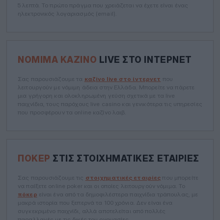
5 λεπτά. Το πρώτο πράγμα που χρειάζεται να έχετε είναι ένας
ηλεκτρονικός λογαριασμός (email).
ΝΌΜΙΜΑ ΚΑΖΊΝΟ
LIVE ΣΤΟ ΊΝΤΕΡΝΕΤ
Σας παρουσιάζουμε τα
καζίνο live στο ίντερνετ
που
λειτουργούν με νόμιμη άδεια στην Ελλάδα. Μπορείτε να πάρετε
μια γρήγορη και ολοκληρωμένη γεύση σχετικά με τα live
παιχνίδια, τους παρόχους live casino και γενικότερα τις υπηρεσίες
που προσφέρουν τα online καζίνο λαιβ.
ΠΌΚΕΡ
ΣΤΙΣ ΣΤΟΙΧΗΜΑΤΙΚΈΣ ΕΤΑΙΡΊΕΣ
Σας παρουσιάζουμε τις
στοιχηματικές εταιρίες
που μπορείτε
να παίξετε online poker και οι οποίες λειτουργούν νόμιμα. Το
πόκερ
είναι ένα από τα δημοφιλέστερα παιχνίδια τράπουλας, με
μακρά ιστορία που ξεπερνά τα 100 χρόνια. Δεν είναι ένα
συγκεκριμένο παιχνίδι, αλλά αποτελείται από πολλές
παραλλαγές με τις δικές του ονομασίες.