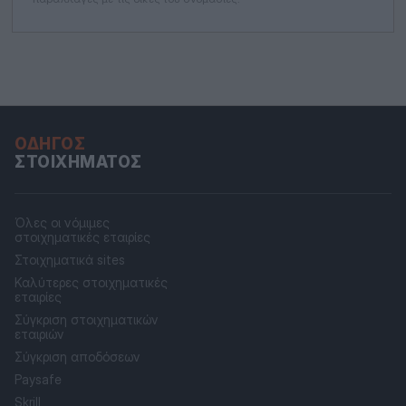
ΟΔΗΓΌΣ
ΣΤΟΙΧΉΜΑΤΟΣ
Όλες οι νόμιμες
στοιχηματικές εταιρίες
Στοιχηματικά sites
Καλύτερες στοιχηματικές
εταιρίες
Σύγκριση στοιχηματικών
εταιριών
Σύγκριση αποδόσεων
Paysafe
Skrill