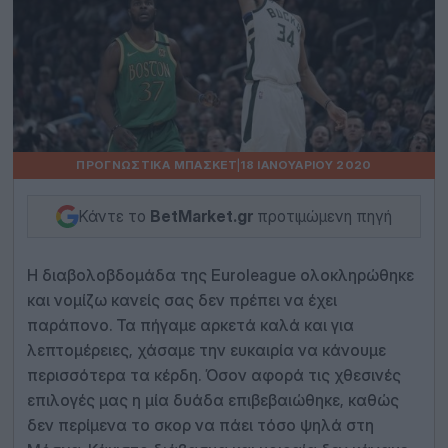
ΠΡΟΓΝΩΣΤΙΚΆ ΜΠΆΣΚΕΤ
|
18 ΙΑΝΟΥΑΡΊΟΥ 2020
Κάντε το
BetMarket.gr
προτιμώμενη πηγή
Η διαβολοβδομάδα της Euroleague ολοκληρώθηκε
και νομίζω κανείς σας δεν πρέπει να έχει
παράπονο. Τα πήγαμε αρκετά καλά και για
λεπτομέρειες, χάσαμε την ευκαιρία να κάνουμε
περισσότερα τα κέρδη. Όσον αφορά τις χθεσινές
επιλογές μας η μία δυάδα επιβεβαιώθηκε, καθώς
δεν περίμενα το σκορ να πάει τόσο ψηλά στη