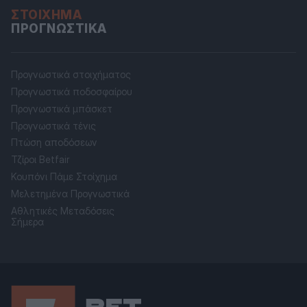
ΣΤΟΊΧΗΜΑ
ΠΡΟΓΝΩΣΤΙΚΆ
Προγνωστικά στοιχήματος
Προγνωστικά ποδοσφαίρου
Προγνωστικά μπάσκετ
Προγνωστικά τένις
Πτώση αποδόσεων
Τζίροι Betfair
Κουπόνι Πάμε Στοίχημα
Μελετημένα Προγνωστικά
Αθλητικές Μεταδόσεις
Σήμερα