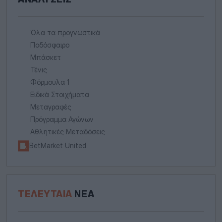
Όλα τα προγνωστικά
Ποδόσφαιρο
Μπάσκετ
Τένις
Φόρμουλα 1
Ειδικά Στοιχήματα
Μεταγραφές
Πρόγραμμα Αγώνων
Αθλητικές Μεταδόσεις
BetMarket United
ΤΕΛΕΥΤΑΊΑ
ΝΈΑ