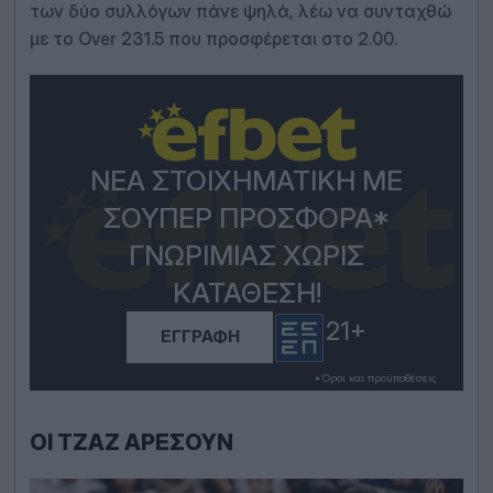
των δύο συλλόγων πάνε ψηλά, λέω να συνταχθώ
με το Over 231.5 που προσφέρεται στο 2.00.
ΝΈΑ ΣΤΟΙΧΗΜΑΤΙΚΉ ΜΕ
ΣΟΎΠΕΡ ΠΡΟΣΦΟΡΆ*
ΓΝΩΡΙΜΊΑΣ ΧΩΡΊΣ
ΚΑΤΆΘΕΣΗ!
21+
ΕΓΓΡΑΦΉ
*Όροι και προϋποθέσεις
ΟΙ ΤΖΑΖ ΑΡΈΣΟΥΝ