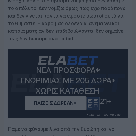
Μόσχα. Κάκιστο διάβασμα και μοιραία δεν κάναμε
το απόλυτο. Δεν νομίζω όμως πως έχω παράπονο
και δεν γίνεται πάντα να είμαστε σωστοί αυτό να
το θυμάστε. Η κάβα μας ολοένα κι ανεβαίνει και
κάποια ματς αν δεν επιβεβαιώνονται δεν σημαίνει
πως δεν δώσαμε σωστά bet…
ΝΈΑ ΠΡΟΣΦΟΡΆ*
ΓΝΩΡΙΜΊΑΣ ΜΕ 205 ΔΏΡΑ*
ΧΩΡΊΣ ΚΑΤΆΘΕΣΗ!
21+
ΠΑΊΖΕΙΣ ΔΩΡΕΆΝ*
*Όροι και προϋποθέσεις
Πάμε να φύγουμε λίγο από την Ευρώπη και να