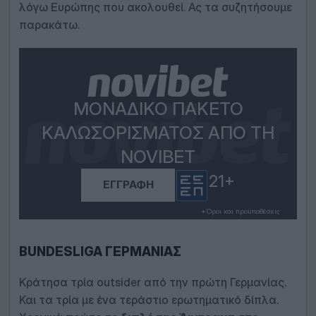
λόγω Ευρώπης που ακολουθεί. Ας τα συζητήσουμε
παρακάτω.
ΜΟΝΑΔΙΚΌ ΠΑΚΈΤΟ
ΚΑΛΩΣΟΡΊΣΜΑΤΟΣ ΑΠΟ ΤΗ
NOVIBET
21+
ΕΓΓΡΑΦΉ
*Όροι και προϋποθέσεις
BUNDESLIGA ΓΕΡΜΑΝΊΑΣ
Κράτησα τρία outsider από την πρώτη Γερμανίας.
Και τα τρία με ένα τεράστιο ερωτηματικό δίπλα.