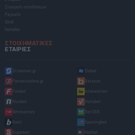
Σύγκριση αποδόσεων
Paysafe
Skrill
Neteller
ΣΤΟΙΧΗΜΑΤΙΚΈΣ
ΕΤΑΙΡΊΕΣ
Stoiximan.gr
Elabet
Pamestoixima.gr
Betsson
Fonbet
Interwetten
Novibet
Vistabet
Winmasters
Bet365
Bwin
Sportingbet
Superbet
Netbet