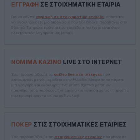
ΕΓΓΡΑΦΉ
ΣΕ ΣΤΟΙΧΗΜΑΤΙΚΉ ΕΤΑΙΡΊΑ
Για να κάνετε
εγγραφή σε στοιχηματική εταιρία
, απαιτείται
να ολοκληρώσετε μια διαδικασία που δεν διαρκεί παραπάνω από
5 λεπτά. Το πρώτο πράγμα που χρειάζεται να έχετε είναι ένας
ηλεκτρονικός λογαριασμός (email).
ΝΌΜΙΜΑ ΚΑΖΊΝΟ
LIVE ΣΤΟ ΊΝΤΕΡΝΕΤ
Σας παρουσιάζουμε τα
καζίνο live στο ίντερνετ
που
λειτουργούν με νόμιμη άδεια στην Ελλάδα. Μπορείτε να πάρετε
μια γρήγορη και ολοκληρωμένη γεύση σχετικά με τα live
παιχνίδια, τους παρόχους live casino και γενικότερα τις υπηρεσίες
που προσφέρουν τα online καζίνο λαιβ.
ΠΌΚΕΡ
ΣΤΙΣ ΣΤΟΙΧΗΜΑΤΙΚΈΣ ΕΤΑΙΡΊΕΣ
Σας παρουσιάζουμε τις
στοιχηματικές εταιρίες
που μπορείτε