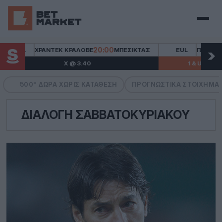
Μενού
20:00
20:45
EUL
ΧΡΆΝΤΕΚ ΚΡΆΛΟΒΕ
ΜΠΕΣΊΚΤΑΣ
EUL
ΠΑΟΚ
Ά
Χ @ 3.40
1 & UNDER4.5 @ 
500* ΔΏΡΑ ΧΩΡΙΣ ΚΑΤΆΘΕΣΗ
ΠΡΟΓΝΩΣΤΙΚΆ ΣΤΟΙΧΉΜΑ
ΔΙΑΛΟΓΉ ΣΑΒΒΑΤΟΚΎΡΙΑΚΟΥ