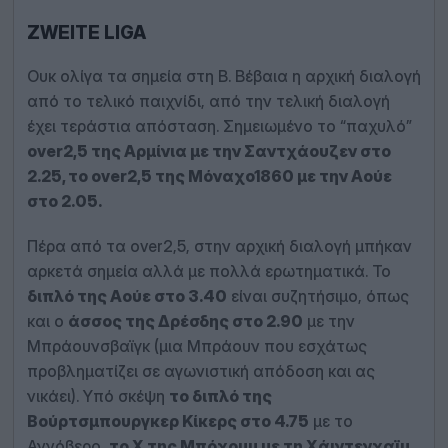
ZWEITE LIGA
Ουκ ολίγα τα σημεία στη Β. Βέβαια η αρχική διαλογή
από το τελικό παιχνίδι, από την τελική διαλογή
έχει τεράστια απόσταση. Σημειωμένο το “παχυλό”
over2,5 της Αρμίνια με την Σαντχάουζεν στο
2.25, το over2,5 της Μόναχο1860 με την Αούε
στο 2.05.
Πέρα από τα over2,5, στην αρχική διαλογή μπήκαν
αρκετά σημεία αλλά με πολλά ερωτηματικά. Το
διπλό της Αούε στο 3.40
είναι συζητήσιμο, όπως
και ο
άσσος της Δρέσδης στο 2.90
με την
Μπράουνσβαϊγκ (μια Μπράουν που εσχάτως
προβληματίζει σε αγωνιστική απόδοση και ας
νικάει). Υπό σκέψη
το διπλό της
Βούρτσμπουργκερ Κίκερς στο 4.75
με το
Αννόβερο,
το Χ της Μπόχουμ με τη Χάιντενχαϊμ