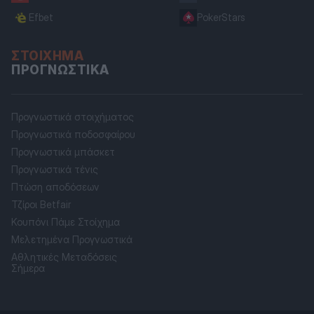
Efbet
PokerStars
ΣΤΟΊΧΗΜΑ
ΠΡΟΓΝΩΣΤΙΚΆ
Προγνωστικά στοιχήματος
Προγνωστικά ποδοσφαίρου
Προγνωστικά μπάσκετ
Προγνωστικά τένις
Πτώση αποδόσεων
Τζίροι Betfair
Κουπόνι Πάμε Στοίχημα
Μελετημένα Προγνωστικά
Αθλητικές Μεταδόσεις
Σήμερα