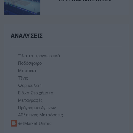
ΑΝΑΛΎΣΕΙΣ
Όλα τα προγνωστικά
Ποδόσφαιρο
Μπάσκετ
Τένις
Φόρμουλα 1
Ειδικά Στοιχήματα
Μεταγραφές
Πρόγραμμα Αγώνων
Αθλητικές Μεταδόσεις
BetMarket United