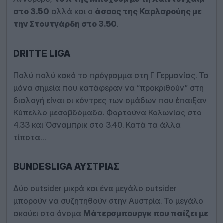
στο 3.50
αλλά και ο
άσσος της Καρλσρούης με
την Στουτγάρδη στο 3.50
.
DRITTE LIGA
Πολύ πολύ κακό το πρόγραμμα στη Γ Γερμανίας. Τα
μόνα σημεία που κατάφεραν να “προκριθούν” στη
διαλογή είναι οι κόντρες των ομάδων που έπαιξαν
Κύπελλο μεσοβδόμαδα. Φορτούνα Κολωνίας στο
4.33 και Όσναμπρικ στο 3.40. Κατά τα άλλα
τίποτα…
BUNDESLIGA ΑΥΣΤΡΊΑΣ
Δύο outsider μικρά και ένα μεγάλο outsider
μπορούν να συζητηθούν στην Αυστρία. Το μεγάλο
ακούει στο όνομα
Μάτερσμπουργκ που παίζει με