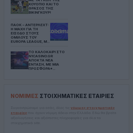
ΚΟΥΌΠΙΟ ΚΑΙ ΤΟ
ΘΡΆΣΟΣ ΤΗΣ
ΒΊΚΙΝΓΚΟΥΡ!
ΠΑΟΚ – ΆΝΤΕΡΛΕΧΤ:
Η ΜΆΧΗ ΓΙΑ ΤΗ
ΕΊΣΟΔΟ ΣΤΟΥΣ
ΟΜΊΛΟΥΣ ΤΟΥ
EUROPA LEAGUE, ΜΕ
ΈΠΑΘΛΟ*
ΑΝΤΑΜΟΙΒΉΣ ΣΤΗ
ΤΟ ΚΑΛΟΚΑΊΡΙ ΣΤΟ
STOIXIMAN!
N1CASINO.GR
ΑΠΟΚΤΆ ΝΈΑ
ΈΝΤΑΣΗ, ΜΕ ΜΙΑ
ΠΡΟΣΦΟΡΆ*
ΓΕΜΆΤΗ ΕΚΠΛΉΞΕΙΣ!
ΝΌΜΙΜΕΣ
ΣΤΟΙΧΗΜΑΤΙΚΈΣ ΕΤΑΙΡΊΕΣ
Συγκεντρώσαμε για εσάς, όλες τις
νόμιμες στοιχηματικές
εταιρίες
που έχουν νόμιμη άδεια στην Ελλάδα. Εδώ θα βρείτε
αξιολογήσεις και αξιόπιστες πληροφορίες για όλα τα
στοιχηματικά site.