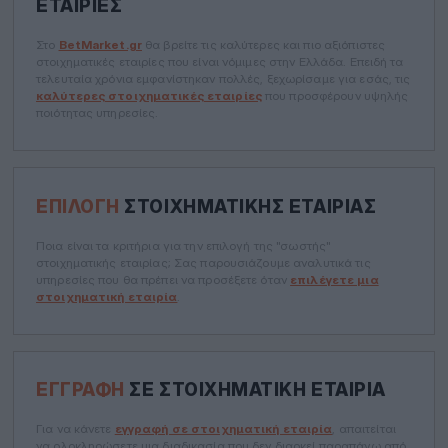
ΕΤΑΙΡΊΕΣ
Στο
BetMarket.gr
θα βρείτε τις καλύτερες και πιο αξιόπιστες
στοιχηματικές εταιρίες που είναι νόμιμες στην Ελλάδα. Επειδή τα
τελευταία χρόνια εμφανίστηκαν πολλές, ξεχωρίσαμε για εσάς, τις
καλύτερες στοιχηματικές εταιρίες
που προσφέρουν υψηλής
ποιότητας υπηρεσίες.
ΕΠΙΛΟΓΉ
ΣΤΟΙΧΗΜΑΤΙΚΉΣ ΕΤΑΙΡΊΑΣ
Ποια είναι τα κριτήρια για την επιλογή της "σωστής"
στοιχηματικής εταιρίας; Σας παρουσιάζουμε αναλυτικά τις
υπηρεσίες που θα πρέπει να προσέξετε όταν
επιλέγετε μια
στοιχηματική εταιρία
.
ΕΓΓΡΑΦΉ
ΣΕ ΣΤΟΙΧΗΜΑΤΙΚΉ ΕΤΑΙΡΊΑ
Για να κάνετε
εγγραφή σε στοιχηματική εταιρία
, απαιτείται
να ολοκληρώσετε μια διαδικασία που δεν διαρκεί παραπάνω από