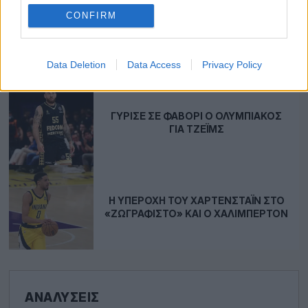
CONFIRM
ΓΎΡΙΣΕ ΣΕ ΠΡΏΤΟ ΦΑΒΟΡΊ Η ΕΘΝΙΚΉ
ΝΈΩΝ ΓΙΑ ΤΟ EUROBASKET U20
Data Deletion
Data Access
Privacy Policy
ΓΎΡΙΣΕ ΣΕ ΦΑΒΟΡΊ Ο ΟΛΥΜΠΙΑΚΌΣ
ΓΙΑ ΤΖΈΙΜΣ
Η ΥΠΕΡΟΧΉ ΤΟΥ ΧΆΡΤΕΝΣΤΑΪΝ ΣΤΟ
«ΖΩΓΡΑΦΙΣΤΌ» ΚΑΙ Ο ΧΑΛΙΜΠΈΡΤΟΝ
ΑΝΑΛΎΣΕΙΣ