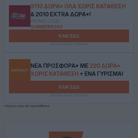
3110 ΔΏΡΑ* ΟΛΑ ΧΩΡΊΣ ΚΑΤΆΘΕΣΗ
& 2010 EXTRA ΔΏΡΑ*!
PROMO CODE:
SUMMER5000
ΚΛΙΚ ΕΔΩ
ΕΕΕΠ|21+|ΠΑΙΞΕ ΥΠΕΥΘΥΝΑ
ΝΈΑ ΠΡΟΣΦΟΡΆ* ΜΕ
220 ΔΏΡΑ*
ΧΩΡΊΣ ΚΑΤΆΘΕΣΗ
+ ΈΝΑ ΓΎΡΙΣΜΑ!
ΚΛΙΚ ΕΔΩ
ΕΕΕΠ|21+|ΠΑΙΞΕ ΥΠΕΥΘΥΝΑ
*Ισχύουν όροι και προϋποθέσεις