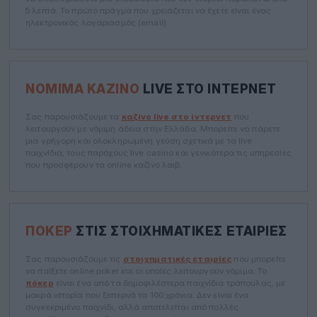
5 λεπτά. Το πρώτο πράγμα που χρειάζεται να έχετε είναι ένας
ηλεκτρονικός λογαριασμός (email).
ΝΌΜΙΜΑ ΚΑΖΊΝΟ
LIVE ΣΤΟ ΊΝΤΕΡΝΕΤ
Σας παρουσιάζουμε τα
καζίνο live στο ίντερνετ
που
λειτουργούν με νόμιμη άδεια στην Ελλάδα. Μπορείτε να πάρετε
μια γρήγορη και ολοκληρωμένη γεύση σχετικά με τα live
παιχνίδια, τους παρόχους live casino και γενικότερα τις υπηρεσίες
που προσφέρουν τα online καζίνο λαιβ.
ΠΌΚΕΡ
ΣΤΙΣ ΣΤΟΙΧΗΜΑΤΙΚΈΣ ΕΤΑΙΡΊΕΣ
Σας παρουσιάζουμε τις
στοιχηματικές εταιρίες
που μπορείτε
να παίξετε online poker και οι οποίες λειτουργούν νόμιμα. Το
πόκερ
είναι ένα από τα δημοφιλέστερα παιχνίδια τράπουλας, με
μακρά ιστορία που ξεπερνά τα 100 χρόνια. Δεν είναι ένα
συγκεκριμένο παιχνίδι, αλλά αποτελείται από πολλές