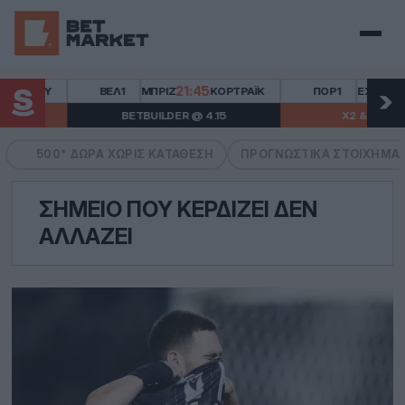
Μενού
21:45
22:
ΊΝΟΥ
ΒΕΛ1
ΜΠΡΙΖ
ΚΌΡΤΡΑΪΚ
ΠΟΡ1
ΕΣΤΟΡΊΛ
BETBUILDER @ 4.15
Χ2 & UNDER 3.5 
500* ΔΏΡΑ ΧΩΡΙΣ ΚΑΤΆΘΕΣΗ
ΠΡΟΓΝΩΣΤΙΚΆ ΣΤΟΙΧΉΜΑ
ΣΗΜΕΊΟ ΠΟΥ ΚΕΡΔΊΖΕΙ ΔΕΝ
ΑΛΛΆΖΕΙ