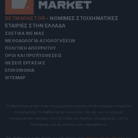
BETMARKET.GR
-
ΝΌΜΙΜΕΣ ΣΤΟΙΧΗΜΑΤΙΚΈΣ
ΕΤΑΙΡΊΕΣ ΣΤΗΝ ΕΛΛΆΔΑ
ΣΧΕΤΙΚΆ ΜΕ ΜΑΣ
ΜΕΘΟΔΟΛΟΓΊΑ ΑΞΙΟΛΟΓΉΣΕΩΝ
ΠΟΛΙΤΙΚΉ ΑΠΟΡΡΉΤΟΥ
ΌΡΟΙ ΚΑΙ ΠΡΟΫΠΟΘΈΣΕΙΣ
ΘΈΣΕΙΣ ΕΡΓΑΣΊΑΣ
ΕΠΙΚΟΙΝΩΝΊΑ
SITEMAP
Το BetMarket.gr δεν είναι στοιχηματική εταιρία και δεν παρέχει υπηρεσίες
στοιχήματος. Το BetMarket.gr είναι ένας οδηγός για τις νόμιμες
στοιχηματικές εταιρίες στην Ελλάδα και παρέχει πληροφορίες για τις
προσφορές και τα μπόνους που προσφέρουν.
Στο BetMarket.gr θα βρείτε τις αδειοδοτημένες
στοιχηματικές εταιρίες
της