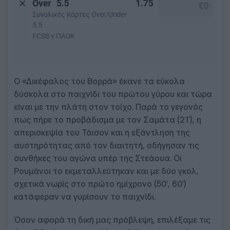
Ο «Δικέφαλος του Βορρά» έκανε τα εύκολα
δύσκολα στο παιχνίδι του πρώτου γύρου και τώρα
είναι με την πλάτη στον τοίχο. Παρά το γεγονός
πως πήρε το προβάδισμα με τον Σαμάτα (21′), η
απερισκεψία του Τάισον και η εξάντληση της
αυστηρότητας από τον διαιτητή, οδήγησαν τις
συνθήκες του αγώνα υπέρ της Στεάουα. Οι
Ρουμάνοι το εκμεταλλεύτηκαν και με δύο γκολ,
σχετικά νωρίς στο πρώτο ημίχρονο (50′, 60′)
κατάφεραν να γυρίσουν το παιχνίδι.
Όσον αφορά τη δική μας πρόβλεψη, επιλέξαμε τις