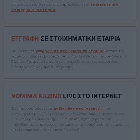
υπηρεσίες που θα πρέπει να προσέξετε όταν
επιλέγετε μια
στοιχηματική εταιρία
.
ΕΓΓΡΑΦΉ
ΣΕ ΣΤΟΙΧΗΜΑΤΙΚΉ ΕΤΑΙΡΊΑ
Για να κάνετε
εγγραφή σε στοιχηματική εταιρία
, απαιτείται
να ολοκληρώσετε μια διαδικασία που δεν διαρκεί παραπάνω από
5 λεπτά. Το πρώτο πράγμα που χρειάζεται να έχετε είναι ένας
ηλεκτρονικός λογαριασμός (email).
ΝΌΜΙΜΑ ΚΑΖΊΝΟ
LIVE ΣΤΟ ΊΝΤΕΡΝΕΤ
Σας παρουσιάζουμε τα
καζίνο live στο ίντερνετ
που
λειτουργούν με νόμιμη άδεια στην Ελλάδα. Μπορείτε να πάρετε
μια γρήγορη και ολοκληρωμένη γεύση σχετικά με τα live
παιχνίδια, τους παρόχους live casino και γενικότερα τις υπηρεσίες
που προσφέρουν τα online καζίνο λαιβ.