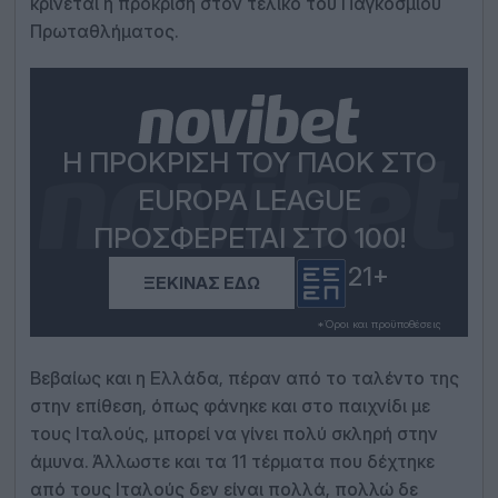
κρίνεται η πρόκριση στον τελικό του Παγκοσμίου
Πρωταθλήματος.
Η ΠΡΌΚΡΙΣΗ ΤΟΥ ΠΑΟΚ ΣΤΟ
EUROPA LEAGUE
ΠΡΟΣΦΈΡΕΤΑΙ ΣΤΟ 100!
21+
ΞΕΚΙΝΆΣ ΕΔΏ
*Όροι και προϋποθέσεις
Βεβαίως και η Ελλάδα, πέραν από το ταλέντο της
στην επίθεση, όπως φάνηκε και στο παιχνίδι με
τους Ιταλούς, μπορεί να γίνει πολύ σκληρή στην
άμυνα. Άλλωστε και τα 11 τέρματα που δέχτηκε
από τους Ιταλούς δεν είναι πολλά, πολλώ δε