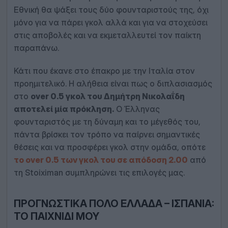
Εθνική θα ψάξει τους δύο φουνταριστούς της, όχι
μόνο για να πάρει γκολ αλλά και για να στοχεύσει
στις αποβολές και να εκμεταλλευτεί τον παίκτη
παραπάνω.
Κάτι που έκανε στο έπακρο με την Ιταλία στον
προημιτελικό. Η αλήθεια είναι πως ο διπλασιασμός
στο
over 0.5 γκολ του Δημήτρη Νικολαΐδη
αποτελεί μία πρόκληση.
Ο Έλληνας
φουνταριστός με τη δύναμη και το μέγεθός του,
πάντα βρίσκει τον τρόπο να παίρνει σημαντικές
θέσεις και να προσφέρει γκολ στην ομάδα, οπότε
το over 0.5 των γκολ του σε απόδοση 2.00
από
τη Stoiximan συμπληρώνει τις επιλογές μας.
ΠΡΟΓΝΩΣΤΙΚΆ ΠΌΛΟ ΕΛΛΆΔΑ – ΙΣΠΑΝΊΑ:
ΤΟ ΠΑΙΧΝΊΔΙ ΜΟΥ