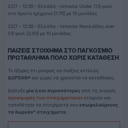
22/7 – 12:35 – Ελλάδα – Ισπανία: Under 11.5 γκολ
στο πρώτο ημίχρονο (1.75) με 10 μονάδες
22/7 – 12:35 – Ελλάδα – Ισπανία: Νικολαΐδης over
0.5 γκολ (2.00) με 10 μονάδες
ΠΑΊΖΕΙΣ ΣΤΟΊΧΗΜΑ ΣΤΟ ΠΑΓΚΌΣΜΙΟ
ΠΡΩΤΆΘΛΗΜΑ ΠΌΛΟ ΧΩΡΊΣ ΚΑΤΆΘΕΣΗ
Το ήξερες ότι μπορείς να παίξεις εντελώς
ΔΩΡΕΑΝ*
και χωρίς να χρειαστεί να καταθέσεις;
Διάλεξε
μία ή και περισσότερες
από τις ενεργές
προσφορές των στοιχηματικών
εταιριών και
τοποθέτησε τα στοιχήματά σου
επωφελούμενος
τα δωρεάν* στοιχήματα.