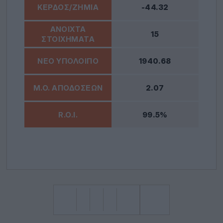
-44.32
15
1940.68
2.07
99.5%