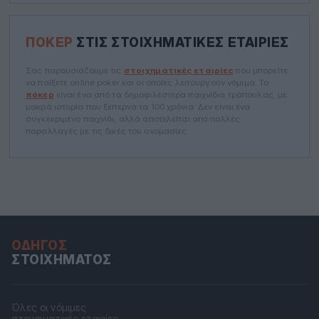
ΠΌΚΕΡ
ΣΤΙΣ ΣΤΟΙΧΗΜΑΤΙΚΈΣ ΕΤΑΙΡΊΕΣ
Σας παρουσιάζουμε τις
στοιχηματικές εταιρίες
που μπορείτε
να παίξετε online poker και οι οποίες λειτουργούν νόμιμα. Το
πόκερ
είναι ένα από τα δημοφιλέστερα παιχνίδια τράπουλας, με
μακρά ιστορία που ξεπερνά τα 100 χρόνια. Δεν είναι ένα
συγκεκριμένο παιχνίδι, αλλά αποτελείται από πολλές
παραλλαγές με τις δικές του ονομασίες.
ΟΔΗΓΌΣ
ΣΤΟΙΧΉΜΑΤΟΣ
Όλες οι νόμιμες
στοιχηματικές εταιρίες