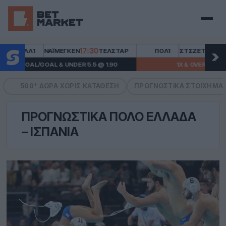
Μενού
17:30
18:30
ΟΛΛ1
ΝΑΪΜΈΓΚΕΝ
ΤΈΛΣΤΑΡ
ΠΟΛ1
ΣΤΣΖΈΤΣΙΝ
ΛΟ
GOAL/GOAL & UNDER 5.5 @ 1.90
1X & OVER 1.5 @ 1.70
500* ΔΏΡΑ ΧΩΡΙΣ ΚΑΤΆΘΕΣΗ
ΠΡΟΓΝΩΣΤΙΚΆ ΣΤΟΙΧΉΜΑ
ΠΡΟΓΝΩΣΤΙΚΆ ΠΌΛΟ ΕΛΛΆΔΑ
– ΙΣΠΑΝΊΑ