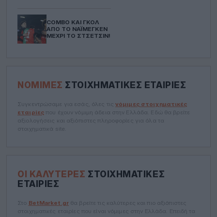
COMBO ΚΑΙ ΓΚΟΛ
ΑΠΌ ΤΟ ΝΑΪΜΈΓΚΕΝ
ΜΈΧΡΙ ΤΟ ΣΤΣΈΤΣΙΝ!
ΝΌΜΙΜΕΣ
ΣΤΟΙΧΗΜΑΤΙΚΈΣ ΕΤΑΙΡΊΕΣ
Συγκεντρώσαμε για εσάς, όλες τις
νόμιμες στοιχηματικές
εταιρίες
που έχουν νόμιμη άδεια στην Ελλάδα. Εδώ θα βρείτε
αξιολογήσεις και αξιόπιστες πληροφορίες για όλα τα
στοιχηματικά site.
ΟΙ ΚΑΛΎΤΕΡΕΣ
ΣΤΟΙΧΗΜΑΤΙΚΈΣ
ΕΤΑΙΡΊΕΣ
Στο
BetMarket.gr
θα βρείτε τις καλύτερες και πιο αξιόπιστες
στοιχηματικές εταιρίες που είναι νόμιμες στην Ελλάδα. Επειδή τα