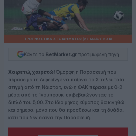
ΠΡΟΓΝΩΣΤΙΚΆ ΣΤΟΙΧΉΜΑΤΟΣ
|
27 ΜΑΪ́ΟΥ 2018
Κάντε το
BetMarket.gr
προτιμώμενη πηγή
Χαιρετώ, χαιρετώ!
Όμορφη η Παρασκευή που
πέρασε με τη Λιφερίνγκ να παίρνει το Χ τελευταία
στιγμή από τη Νόιστατ, ενώ η ΦΑΚ πέρασε με 0-2
μέσα από το Ίνσμπρουκ, επιβεβαιώνοντας το
διπλό του 5,00. Στο ίδιο μήκος κύματος θα κινηθώ
και σήμερα, μόνο που θα προσθέσω και τη δυάδα,
κάτι που δεν έκανα την Παρασκευή.