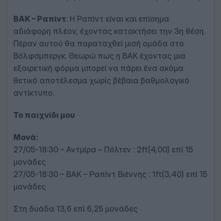
ΒΑΚ – Ραπίντ
: Η Ραπίντ είναι και επίσημα
αδιάφορη πλέον, έχοντας κατακτήσει την 3η θέση.
Πέραν αυτού θα παραταχθεί μισή ομάδα στο
Βόλφσμπεργκ. Θεωρώ πως η ΒΑΚ έχοντας μια
εξαιρετική φόρμα μπορεί να πάρει ένα ακόμα
θετικό αποτέλεσμα χωρίς βέβαια βαθμολογικό
αντίκτυπο.
Το παιχνίδι μου
Μονά:
27/05-18:30 – Αντμίρα – Πόλτεν : 2ft(4,00) επί 15
μονάδες
27/05-18:30 – ΒΑΚ – Ραπίντ Βιέννης : 1ft(3,40) επί 15
μονάδες
Στη δυάδα 13,6 επί 6,25 μονάδες