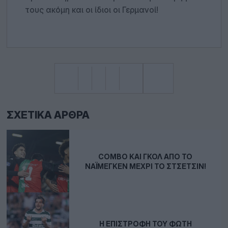
τους ακόμη και οι ίδιοι οι Γερμανοί!
ΣΧΕΤΙΚΆ ΆΡΘΡΑ
COMBO ΚΑΙ ΓΚΟΛ ΑΠΌ ΤΟ
ΝΑΪΜΈΓΚΕΝ ΜΈΧΡΙ ΤΟ ΣΤΣΈΤΣΙΝ!
Η ΕΠΙΣΤΡΟΦΉ ΤΟΥ ΦΏΤΗ