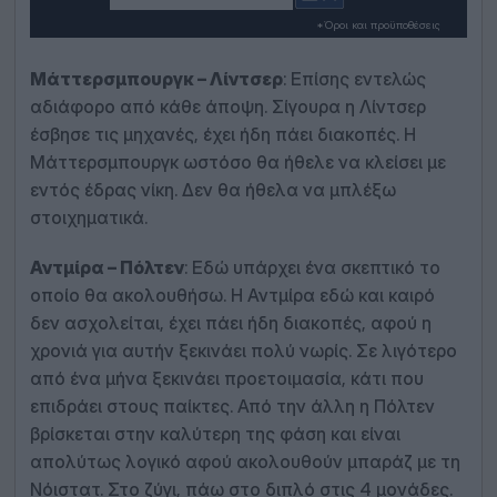
*Όροι και προϋποθέσεις
Μάττερσμπουργκ – Λίντσερ
: Επίσης εντελώς
αδιάφορο από κάθε άποψη. Σίγουρα η Λίντσερ
έσβησε τις μηχανές, έχει ήδη πάει διακοπές. Η
Μάττερσμπουργκ ωστόσο θα ήθελε να κλείσει με
εντός έδρας νίκη. Δεν θα ήθελα να μπλέξω
στοιχηματικά.
Αντμίρα – Πόλτεν
: Εδώ υπάρχει ένα σκεπτικό το
οποίο θα ακολουθήσω. Η Αντμίρα εδώ και καιρό
δεν ασχολείται, έχει πάει ήδη διακοπές, αφού η
χρονιά για αυτήν ξεκινάει πολύ νωρίς. Σε λιγότερο
από ένα μήνα ξεκινάει προετοιμασία, κάτι που
επιδράει στους παίκτες. Από την άλλη η Πόλτεν
βρίσκεται στην καλύτερη της φάση και είναι
απολύτως λογικό αφού ακολουθούν μπαράζ με τη
Νόιστατ. Στο ζύγι, πάω στο διπλό στις 4 μονάδες.