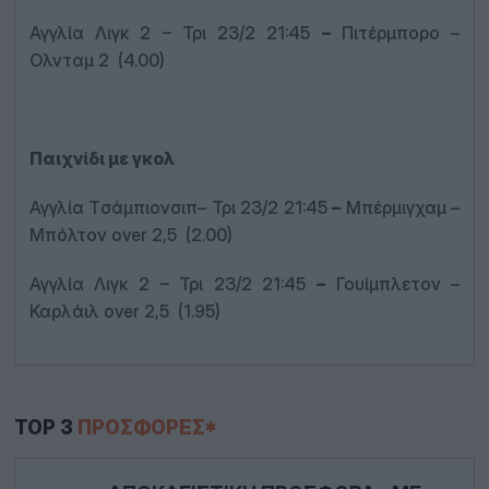
Αγγλία Λιγκ 2 – Τρι 23/2 21:45
–
Πιτέρμπορο –
Ολνταμ 2 (4.00)
Παιχνίδι με γκολ
Αγγλία Tσάμπιονσιπ– Τρι 23/2 21:45
–
Μπέρμιγχαμ –
Μπόλτον over 2,5 (2.00)
Αγγλία Λιγκ 2 – Τρι 23/2 21:45
–
Γουίμπλετον –
Καρλάιλ over 2,5 (1.95)
TOP 3
ΠΡΟΣΦΟΡΈΣ*