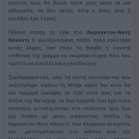
γεγονός πως θα δώσει τρίτο ματς μέσα σε μια
εβδομάδα, τα δύο εκτός, τότε ο άσος στις 2
μονάδες έχει λογική.
Πιθανό επίσης το over στο
Ακρινγκτον-Νοτς
Κάουντι
. Η φιλοξενούμενη παίζει πολύ καλύτερα
εκτός έδρας, εκεί όπου τη βοηθά η δυνατή
επιθετική της γραμμή να σκοράρει συχνά. Κάτι που
πράττει με ευκολία και η γηπεδούχος.
Συμπερασματικά, από τα πέντε αουτσάιντερ που
συζητήσαμε, αφήνω τη Μπέρι αφού δεν είναι δα
και τρομερή ευκαιρία το 3.00 στον άσο, και το
διπλό της Νότιγχαμ, σε ένα παιχνίδι που έχει πολύ
ισοπαλία, καταλήγοντας στα υπόλοιπα τρία. Συν
μια δυάδα με γκολ, αφήνοντας απέξω το
Ακρινγκτον-Νοτς Κάουντι, που πληρώνει ελάχιστα,
και ….μετατρέποντας τον πιθανό άσο της