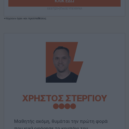
ΚΛΙΚ ΕΔΩ
ΕΕΕΠ|21+|ΠΑΙΞΕ ΥΠΕΥΘΥΝΑ
*Ισχύουν όροι και προϋποθέσεις
ΧΡΉΣΤΟΣ ΣΤΕΡΓΊΟΥ
Μαθητής ακόμη, θυμάται την πρώτη φορά
που κυκλοφόρησε το κουπόνι του