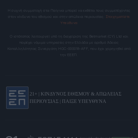
Η συχνή συμμετοχή στα Παίγνια μπορεί να εκθέτει τους συμμετέχοντες
στον κίνδυνο του εθισμού και στην απώλεια περιουσίας.
Στοιχηματίστε
Υπεύθυνα
Ο ιστότοπος λειτουργεί υπό τη διαχείριση της Betmarket (CY) Ltd και
παρέχει νόμιμα υπηρεσίες στην Ελλάδα με αριθμό Άδειας
Καταλληλότητας Συνεργάτη HGC-000018-AFF, που έχει χορηγηθεί από
την ΕΕΕΠ.
21+ | ΚΙΝΔΥΝΟΣ ΕΘΙΣΜΟΥ & ΑΠΩΛΕΙΑΣ
ΠΕΡΙΟΥΣΙΑΣ | ΠΑΙΞΕ ΥΠΕΥΘΥΝΑ