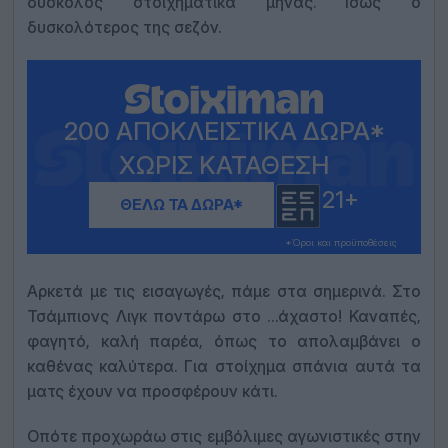
δύσκολος στοιχηματικά μήνας. Ισως ο
δυσκολότερος της σεζόν.
200 ΑΠΟΚΛΕΙΣΤΙΚΆ ΔΏΡΑ*
ΧΩΡΊΣ ΚΑΤΆΘΕΣΗ
21+
ΘΈΛΩ ΤΑ ΔΏΡΑ*
*Όροι και προϋποθέσεις
Αρκετά με τις εισαγωγές, πάμε στα σημερινά. Στο
Τσάμπιονς Λιγκ ποντάρω στο …άχαστο! Καναπές,
φαγητό, καλή παρέα, όπως το απολαμβάνει ο
καθένας καλύτερα. Για στοίχημα σπάνια αυτά τα
ματς έχουν να προσφέρουν κάτι.
Οπότε προχωράω στις εμβόλιμες αγωνιστικές στην