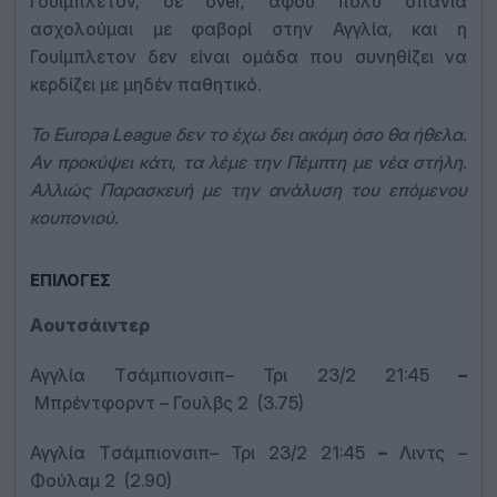
Γουίμπλετον, σε over, αφού πολύ σπάνια
ασχολούμαι με φαβορί στην Αγγλία, και η
Γουίμπλετον δεν είναι ομάδα που συνηθίζει να
κερδίζει με μηδέν παθητικό.
Το
Europa
League δεν το έχω δει ακόμη όσο θα ήθελα.
Αν προκύψει κάτι, τα λέμε την Πέμπτη με νέα στήλη.
Αλλιώς Παρασκευή με την ανάλυση του επόμενου
κουπονιού.
ΕΠΙΛΟΓΕΣ
Αουτσάιντερ
Αγγλία Tσάμπιονσιπ– Τρι 23/2 21:45
–
Μπρέντφορντ – Γουλβς 2 (3.75)
Αγγλία Tσάμπιονσιπ– Τρι 23/2 21:45
–
Λιντς –
Φούλαμ 2 (2.90)