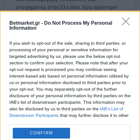
στοιχήματος στην Ελλάδα. Λίγο αργότερα
κέρδισε ένα ζευγάρι ποδοσφαιρικά
παπούτσια χάρη σε ένα παρολί – και κάπως
Betmarket.gr -
Do Not Process My Personal
Information
έτσι ξεκίνησαν όλα. Πέρασε αμέτρητες ώρες
πάνω από ένα laptop μελετώντας ρεπορτάζ
If you wish to opt-out of the sale, sharing to third parties, or
από τις χαμηλές κατηγορίες της Αγγλίας και
processing of your personal or sensitive information for
της Γαλλίας. Βρέθηκε στο Foxbet στα πρώτα
targeted advertising by us, please use the below opt-out
του βήματα, έγραψε σε σελίδες της Kingbet
section to confirm your selection. Please note that after your
και δούλεψε σε εφημερίδες και περιοδικά
opt-out request is processed you may continue seeing
interest-based ads based on personal information utilized by
όπως το Σούπερ Στοίχημα και η Arena
us or personal information disclosed to third parties prior to
Press της Θεσσαλονίκης. Εκεί πέρασε και
your opt-out. You may separately opt-out of the further
πίσω από το μικρόφωνο του Arena FM. Το
disclosure of your personal information by third parties on the
πρώτο του κείμενο στο BetMarket.gr
IAB’s list of downstream participants. This information may
δημοσιεύτηκε τον Νοέμβριο του 2015. Από
also be disclosed by us to third parties on the
IAB’s List of
Downstream Participants
that may further disclose it to other
τότε μετρά πάνω από 10 χρόνια συνεχούς
third parties.
παρουσίας στον χώρο, έχοντας περάσει από
όλα τα πόστα της εταιρίας. Κυνηγός των
CONFIRM