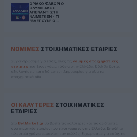
ΟΡΙΑΚΌ ΦΑΒΟΡΊ Ο
ΟΛΥΜΠΙΑΚΌΣ
ΑΠΈΝΑΝΤΙ ΣΤΗ
ΝΑΪΜΈΓΚΕΝ - ΤΙ
"ΒΛΈΠΟΥΝ" ΟΙ
ΣΤΟΙΧΗΜΑΤΙΚΈΣ
ΝΌΜΙΜΕΣ
ΣΤΟΙΧΗΜΑΤΙΚΈΣ ΕΤΑΙΡΊΕΣ
Συγκεντρώσαμε για εσάς, όλες τις
νόμιμες στοιχηματικές
εταιρίες
που έχουν νόμιμη άδεια στην Ελλάδα. Εδώ θα βρείτε
αξιολογήσεις και αξιόπιστες πληροφορίες για όλα τα
στοιχηματικά site.
ΟΙ ΚΑΛΎΤΕΡΕΣ
ΣΤΟΙΧΗΜΑΤΙΚΈΣ
ΕΤΑΙΡΊΕΣ
Στο
BetMarket.gr
θα βρείτε τις καλύτερες και πιο αξιόπιστες
στοιχηματικές εταιρίες που είναι νόμιμες στην Ελλάδα. Επειδή τα
τελευταία χρόνια εμφανίστηκαν πολλές, ξεχωρίσαμε για εσάς, τις