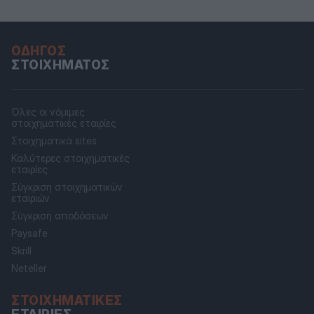
ΟΔΗΓΌΣ
ΣΤΟΙΧΉΜΑΤΟΣ
Όλες οι νόμιμες
στοιχηματικές εταιρίες
Στοιχηματικά sites
Καλύτερες στοιχηματικές
εταιρίες
Σύγκριση στοιχηματικών
εταιριών
Σύγκριση αποδόσεων
Paysafe
Skrill
Neteller
ΣΤΟΙΧΗΜΑΤΙΚΈΣ