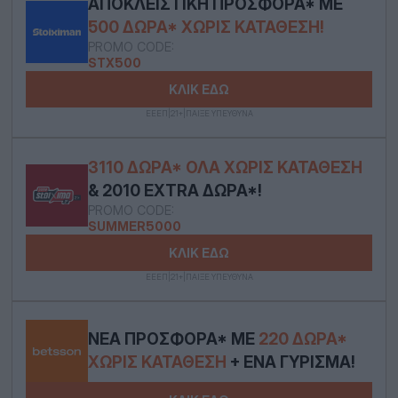
ΑΠΟΚΛΕΙΣΤΙΚΉ ΠΡΟΣΦΟΡΆ* ΜΕ
500 ΔΏΡΑ* ΧΩΡΊΣ ΚΑΤΆΘΕΣΗ!
PROMO CODE:
STX500
ΚΛΙΚ ΕΔΩ
ΕΕΕΠ|21+|ΠΑΙΞΕ ΥΠΕΥΘΥΝΑ
3110 ΔΏΡΑ* ΟΛΑ ΧΩΡΊΣ ΚΑΤΆΘΕΣΗ
& 2010 EXTRA ΔΏΡΑ*!
PROMO CODE:
SUMMER5000
ΚΛΙΚ ΕΔΩ
ΕΕΕΠ|21+|ΠΑΙΞΕ ΥΠΕΥΘΥΝΑ
ΝΈΑ ΠΡΟΣΦΟΡΆ* ΜΕ
220 ΔΏΡΑ*
ΧΩΡΊΣ ΚΑΤΆΘΕΣΗ
+ ΈΝΑ ΓΎΡΙΣΜΑ!