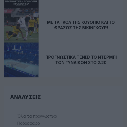
ΜΕ ΤΑ ΓΚΟΛ ΤΗΣ ΚΟΥΌΠΙΟ ΚΑΙ ΤΟ
ΘΡΆΣΟΣ ΤΗΣ ΒΊΚΙΝΓΚΟΥΡ!
ΠΡΟΓΝΩΣΤΙΚΆ ΤΈΝΙΣ: ΤΟ ΝΤΈΡΜΠΙ
ΤΩΝ ΓΥΝΑΙΚΏΝ ΣΤΟ 2.20
ΑΝΑΛΎΣΕΙΣ
Όλα τα προγνωστικά
Ποδόσφαιρο