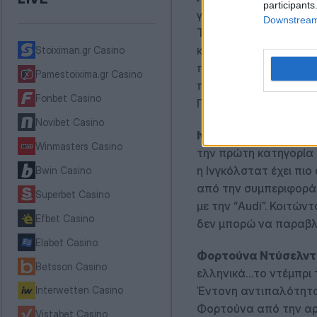
participants
για υψηλές θέσεις. Δ
Downstream 
Της λείπει η σταθερότ
κάτι που χάθηκε πέρυ
Stoiximan.gr Casino
παιχνίδια αλλού πατάε
Pamestoixima.gr Casino
παρουσιάζεται κουρασ
Fonbet Casino
Παπαδόπουλος.
Όλα 
Novibet Casino
Ινγκόλστατ – Ντάρμ
Winmasters Casino
την πρώτη κατηγορία
η Ινγκόλστατ έχει πιο
Bwin Casino
από την συμπεριφορά 
Superbet Casino
με την “Audi”. Κοιτών
Efbet Casino
δεν μπορώ να παραβ
Elabet Casino
Φορτούνα Ντύσελντο
Betsson Casino
ελληνικά…το ντέμπρι 
Έντονη αντιπαλότητα 
Interwetten Casino
Φορτούνα από την αρχή
Vistabet Casino