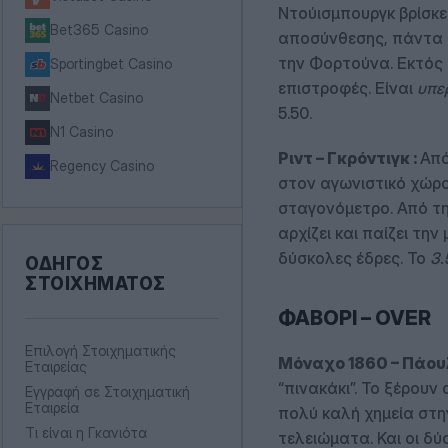
Ντούισμπουργκ βρίσκε
Bet365 Casino
αποσύνθεσης, πάντα π
την Φορτούνα. Εκτός 
Sportingbet Casino
επιστροφές. Είναι
υπε
Netbet Casino
5.50.
N1 Casino
Ριντ – Γκρόντιγκ :
Από
Regency Casino
στον αγωνιστικό χώρο
σταγονόμετρο. Από τη
αρχίζει και παίζει τη
δύσκολες έδρες. Το
3.
ΟΔΗΓΌΣ
ΣΤΟΙΧΉΜΑΤΟΣ
ΦΑΒΟΡΊ – OVER
Επιλογή Στοιχηματικής
Μόναχο 1860 – Πάουλ
Εταιρείας
“πινακάκι”. Το ξέρουν 
Εγγραφή σε Στοιχηματική
Εταιρεία
πολύ καλή χημεία στη
Τι είναι η Γκανιότα
τελειώματα. Και οι δ