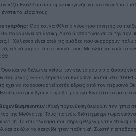
over2,5. Εξάλλου όσο αμυντικογενής και να είναι δύο ομ
 ένστικτο μέσα τους.
ουτγάρδης :
Όσο και να θέλει ο νέος προπονητής να παίξε
θα παραμείνει επιθετική. Αυτό διαπίστωσε σε αυτήν την μί
πιτς. Η Χάλεσερ είναι από τις ομάδες που σκοράρουν πολύ 
κά, ειδικά μπροστά στο κοινό τους. Με αξία και εδώ το
ov
.00.
Όσο και να θέλω να πείσω τον εαυτό μου ότι ο άσσος είναι
υγκεκριμένος
άσσος
έπρεπε να πληρώνει κάπου στο 1.60-1.
τς έχει να παρουσιαστεί εκτός έδρας από τον περυσινό Ο
λπίζω να μην βγουν οι φόβοι μου αληθινοί ότι το ματς είνα
Βέχεν Βίσμπαντεν :
Κακή παρένθεση θεωρούν την ήττα σ
τες της Μούνστερ. Τους πιστεύω διότι η μέχρι τώρα εικόν
ιρετική. Το αποτέλεσμα που πήρε η Βέχεν με την Ντινάμο ξ
κολ και σε όλο το παιχνίδι ήταν παθητική. Σωστή η απόδοσ