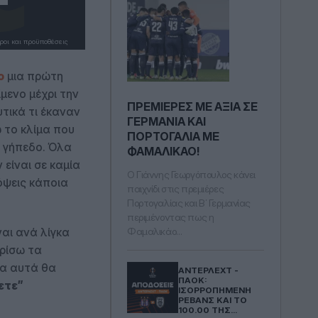
οι και προϋποθέσεις
ο
μια πρώτη
ίμενο μέχρι την
ΠΡΕΜΙΈΡΕΣ ΜΕ ΑΞΊΑ ΣΕ
τικά τι έκαναν
ΓΕΡΜΑΝΊΑ ΚΑΙ
 το κλίμα που
ΠΟΡΤΟΓΑΛΊΑ ΜΕ
 γήπεδο. Όλα
ΦΑΜΑΛΙΚΆΟ!
 είναι σε καμία
Ο Γιάννης Γεωργόπουλος κάνει
όψεις κάποια
παιχνίδι στις πρεμιέρες
Πορτογαλίας και Β΄ Γερμανίας
περιμένοντας πως η
αι ανά λίγκα
Φαμαλικάο…
ωρίσω τα
λα αυτά θα
ΆΝΤΕΡΛΕΧΤ -
ΠΑΟΚ:
ετε”
ΙΣΟΡΡΟΠΗΜΈΝΗ
ΡΕΒΆΝΣ ΚΑΙ ΤΟ
100.00 ΤΗΣ