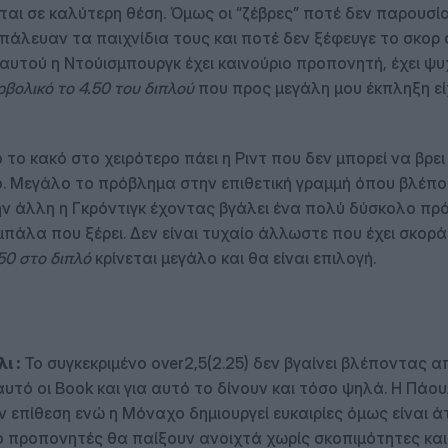
ται σε καλύτερη θέση. Όμως οι “ζέβρες” ποτέ δεν παρουσ
άλευαν τα παιχνίδια τους και ποτέ δεν ξέφευγε το σκορ 
αυτού η Ντούισμπουργκ έχει καινούριο προπονητή, έχει ψυ
ρβολικό το 4.50 του διπλού
που προς μεγάλη μου έκπληξη εί
 το κακό στο χειρότερο πάει η Ριντ που δεν μπορεί να βρ
. Μεγάλο το πρόβλημα στην επιθετική γραμμή όπου βλέπο
ν άλλη η Γκρόντιγκ έχοντας βγάλει ένα πολύ δύσκολο πρ
ν μπάλα που ξέρει. Δεν είναι τυχαίο άλλωστε που έχει σκορά
50 στο διπλό
κρίνεται μεγάλο και θα είναι επιλογή.
ι :
Το συγκεκριμένο over2,5(2.25) δεν βγαίνει βλέποντας 
αυτό οι Book και για αυτό το δίνουν και τόσο ψηλά. Η Πάουλ
ν επίθεση ενώ η Μόναχο δημιουργεί ευκαιρίες όμως είναι 
ύο προπονητές θα παίξουν ανοιχτά χωρίς σκοπιμότητες και 