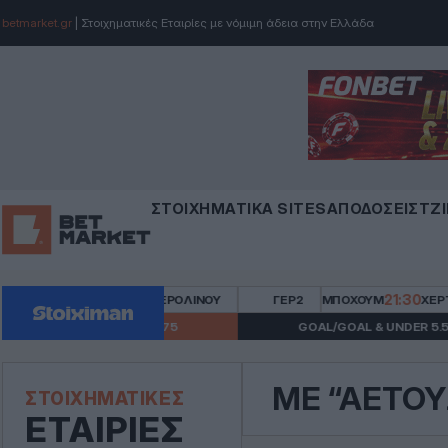
betmarket.gr
| Στοιχηματικές Εταιρίες με νόμιμη άδεια στην Ελλάδα
ΣΤΟΙΧΗΜΑΤΙΚΆ SITES
ΑΠΟΔΌΣΕΙΣ
ΤΖΊ
21:30
21:30
ΧΟΥΜ
ΧΈΡΤΑ ΒΕΡΟΛΊΝΟΥ
ΓΕΡ2
ΜΠΌΧΟΥΜ
ΧΈΡΤΑ ΒΕΡ
L & UNDER 5.5 @ 1.75
GOAL/GOAL & UNDER 5.5 @ 1.75
ΜΕ “ΑΕΤΟΎΣ
ΣΤΟΙΧΗΜΑΤΙΚΈΣ
ΕΤΑΙΡΊΕΣ