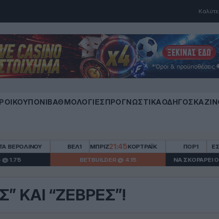
Καλύτερ
ΡΟΙ
ΚΟΥΠΌΝΙ
ΒΑΘΜΟΛΟΓΊΕΣ
ΠΡΟΓΝΩΣΤΙΚΆ
ΟΔΗΓΌΣ
ΚΑΖΊΝ
21:45
ΟΛΊΝΟΥ
ΒΕΛ1
ΜΠΡΙΖ
ΚΌΡΤΡΑΪΚ
ΠΟΡ1
ΕΣΤΟΡΊΛ
BETBUILDER @ 4.15
ΝΑ ΣΚΟΡΆΡΕΙ Ο ΓΙΏΡΓ
” ΚΑΙ “ΖΈΒΡΕΣ”!