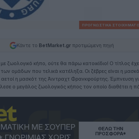
ΠΡΟΓΝΩΣΤΙΚΆ ΣΤΟΙΧΉΜΑΤ
Κάντε το
BetMarket.gr
προτιμώμενη πηγή
ε ζωολογικό κήπο, ούτε θα πάρω κατοικίδιο! Ο τίτλος έχει
 των ομάδων που τελικά κατέληξα. Οι ζέβρες είναι η μασκ
 αετοί η μασκότ της Άιντραχτ Φρανκφούρτης. Έμπνευση γι
εσε ο μεγάλος ζωολογικός κήπος τον οποίο διαθέτει η π
ΗΜΑΤΙΚΉ ΜΕ ΣΟΎΠΕΡ
ΘΈΛΩ ΤΗΝ
ΠΡΟΣΦΟΡΆ*
 ΓΝΩΡΙΜΊΑΣ ΧΩΡΊΣ