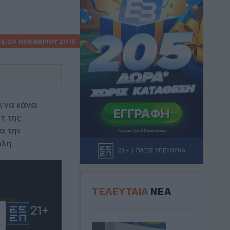
ΟΣ
|
20 ΝΟΕΜΒΡΊΟΥ 2015
 να κάνει
ότ της
α την
όλη.
ΤΕΛΕΥΤΑΊΑ
ΝΈΑ
21+