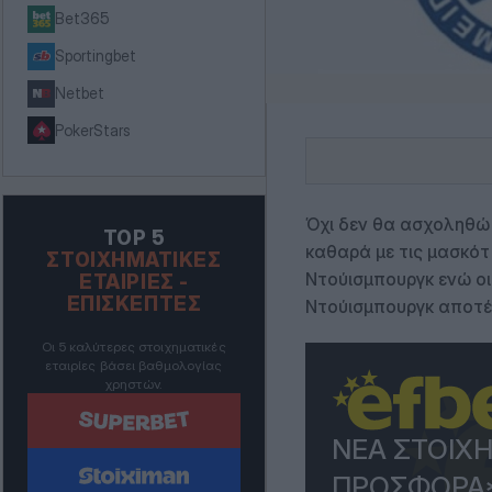
Bet365
Sportingbet
Netbet
PokerStars
Όχι δεν θα ασχοληθώ μ
TOP 5
καθαρά με τις μασκότ
ΣΤΟΙΧΗΜΑΤΙΚΕΣ
Ντούισμπουργκ ενώ οι
ΕΤΑΙΡΙΕΣ -
ΕΠΙΣΚΈΠΤΕΣ
Ντούισμπουργκ αποτέλ
Οι 5 καλύτερες στοιχηματικές
εταιρίες βάσει βαθμολογίας
χρηστών.
ΝΈΑ ΣΤΟΙΧ
ΠΡΟΣΦΟΡΆ*