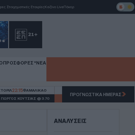
ες Στοιχηματικές Εταιρίες
Καζίνο Live
Πόκερ
Ο
ΠΡΟΣΦΟΡΈΣ*
ΝΈΑ
22:15
22:15
ΦΑΜΑΛΙΚΆΟ
ΠΟΡ1
ΕΣΤΟΡΊΛ
ΦΑΜΑΛΙΚΆΟ
ΠΡΟΓΝΩΣΤΙΚΆ ΗΜΈΡΑΣ
ΟΣ ΚΟΎΤΣΙΑΣ @ 3.70
Χ2 & UNDER 3.5 @ 1.95
ΑΝΑΛΎΣΕΙΣ