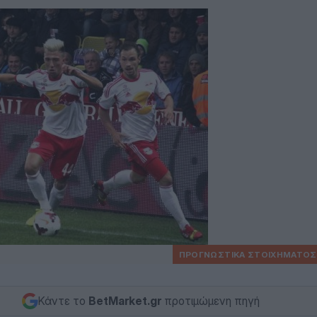
ΠΡΟΓΝΩΣΤΙΚΆ ΣΤΟΙΧΉΜΑΤΟΣ
Κάντε το
BetMarket.gr
προτιμώμενη πηγή