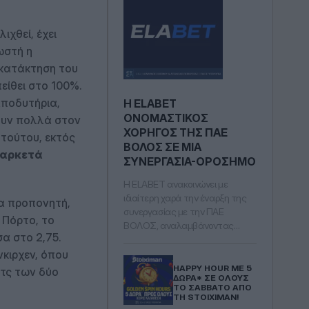
ιχθεί, έχει
ωστή η
 κατάκτηση του
είθει στο 100%.
αποδυτήρια,
Η ELABET
ΟΝΟΜΑΣΤΙΚΌΣ
ρουν πολλά στον
ΧΟΡΗΓΌΣ ΤΗΣ ΠΑΕ
 τούτου, εκτός
ΒΟΛΟΣ ΣΕ ΜΙΑ
ι αρκετά
ΣΥΝΕΡΓΑΣΊΑ-ΟΡΌΣΗΜΟ
Η ELABET ανακοινώνει με
ιδιαίτερη χαρά την έναρξη της
μα προπονητή,
συνεργασίας με την ΠΑΕ
ι Πόρτο, το
ΒΟΛΟΣ, αναλαμβάνοντας…
α στο 2,75.
νκιρχεν, όπου
HAPPY HOUR ΜΕ 5
ατς των δύο
ΔΏΡΑ* ΣΕ ΌΛΟΥΣ
ΤΟ ΣΆΒΒΑΤΟ ΑΠΌ
ΤΗ STOIXIMAN!