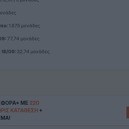
μονάδες
πο:
1.875 μονάδες
09:
77,74 μονάδες
 18/09:
32,74 μονάδες
ΣΦΟΡΆ* ΜΕ
220
ΡΊΣ ΚΑΤΆΘΕΣΗ
+
ΣΜΑ!