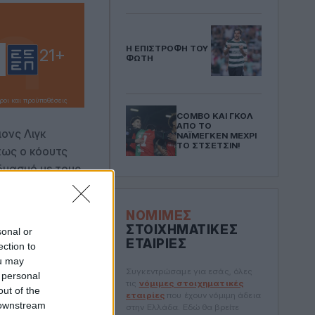
Η ΕΠΙΣΤΡΟΦΉ ΤΟΥ
21+
ΦΏΤΗ
οι και προϋποθέσεις
COMBO ΚΑΙ ΓΚΟΛ
ΑΠΌ ΤΟ
ονς Λιγκ
ΝΑΪΜΈΓΚΕΝ ΜΈΧΡΙ
ΤΟ ΣΤΣΈΤΣΙΝ!
πως ο κόουτς
δυασμό με τους
κορ στα ύψη.
 και
over
2,5
ΝΌΜΙΜΕΣ
τόση αξία (2,00
ΣΤΟΙΧΗΜΑΤΙΚΈΣ
sonal or
 4,50.
Fun
bet
ΕΤΑΙΡΊΕΣ
ection to
ou may
Συγκεντρώσαμε για εσάς, όλες
 personal
τις
νόμιμες στοιχηματικές
γάλο, αρκετά
out of the
εταιρίες
που έχουν νόμιμη άδεια
ς ο άσος
 downstream
στην Ελλάδα. Εδώ θα βρείτε