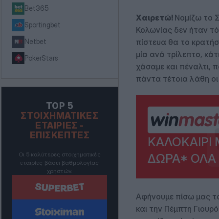
Bet365
Χαιρετώ!
Νομίζω το 
Sportingbet
Κολωνίας δεν ήταν τό
πίστευα θα το κρατήσ
Netbet
μία ανά τρίλεπτο, κά
PokerStars
χάσαμε και πέναλτι, 
πάντα τέτοια λάθη οι
TOP 5
ΣΤΟΙΧΗΜΑΤΙΚΕΣ
ΕΤΑΙΡΙΕΣ -
ΕΠΙΣΚΈΠΤΕΣ
ΚΑΛΟΚΑΊΡΙ 
Οι 5 καλύτερες στοιχηματικές
ΔΏΡΑ* ΌΛΑ
εταιρίες βάσει βαθμολογίας
χρηστών.
Αφήνουμε πίσω μας το
και την Πέμπτη Γιουρ