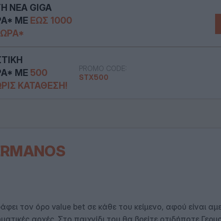
Η ΝΈΑ GIGA
Ά* ΜΕ
ΕΩΣ 1000
ΔΩΡΑ*
ΣΤΙΚΉ
PROMO CODE:
Ά* ΜΕ
500
STX500
ΡΊΣ ΚΑΤΆΘΕΣΗ!
ERMANOS
φει τον όρο value bet σε κάθε του κείμενο, αφού είναι α
ηματικές αρχές. Στο παιχνίδι του θα βρείτε οτιδήποτε Γερ