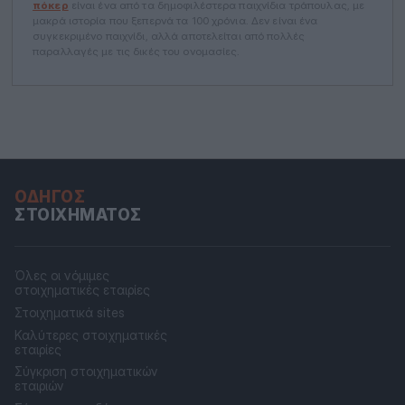
πόκερ
είναι ένα από τα δημοφιλέστερα παιχνίδια τράπουλας, με
μακρά ιστορία που ξεπερνά τα 100 χρόνια. Δεν είναι ένα
συγκεκριμένο παιχνίδι, αλλά αποτελείται από πολλές
παραλλαγές με τις δικές του ονομασίες.
ΟΔΗΓΌΣ
ΣΤΟΙΧΉΜΑΤΟΣ
Όλες οι νόμιμες
στοιχηματικές εταιρίες
Στοιχηματικά sites
Καλύτερες στοιχηματικές
εταιρίες
Σύγκριση στοιχηματικών
εταιριών