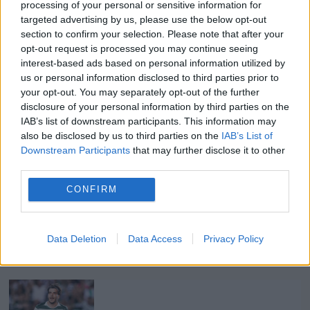
processing of your personal or sensitive information for
1954.00
targeted advertising by us, please use the below opt-out
section to confirm your selection. Please note that after your
opt-out request is processed you may continue seeing
3.16
interest-based ads based on personal information utilized by
us or personal information disclosed to third parties prior to
0%
your opt-out. You may separately opt-out of the further
disclosure of your personal information by third parties on the
IAB’s list of downstream participants. This information may
also be disclosed by us to third parties on the
IAB’s List of
Downstream Participants
that may further disclose it to other
third parties.
CONFIRM
Data Deletion
Data Access
Privacy Policy
ΣΧΕΤΙΚΆ ΆΡΘΡΑ