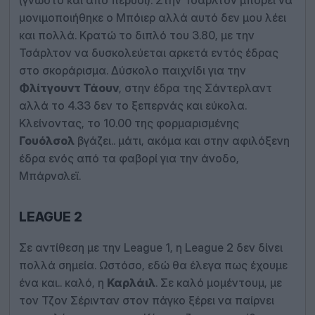
μονιμοποιήθηκε ο Μπόιερ αλλά αυτό δεν μου λέει
και πολλά. Κρατώ το διπλό του 3.80, με την
Τσάρλτον να δυσκολεύεται αρκετά εντός έδρας
στο σκοράρισμα. Δύσκολο παιχνίδι για την
Φλίτγουντ Τάουν
, στην έδρα της Σάντερλαντ
αλλά το 4.33 δεν το ξεπερνάς και εύκολα.
Κλείνοντας, το 10.00 της φορμαρισμένης
Γουόλσολ
βγάζει.. μάτι, ακόμα και στην αφιλόξενη
έδρα ενός από τα φαβορί για την άνοδο,
Μπάρνσλεϊ.
LEAGUE 2
Σε αντίθεση με την League 1, η League 2 δεν δίνει
πολλά σημεία. Ωστόσο, εδώ θα έλεγα πως έχουμε
ένα και.. καλό, η
Καρλάιλ
. Σε καλό μομέντουμ, με
τον Τζον Σέρινταν στον πάγκο ξέρει να παίρνει