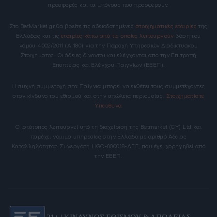
προσφορές και τα μπόνους που προσφέρουν.
Στο BetMarket.gr θα βρείτε τις αδειοδοτημένες
στοιχηματικές εταιρίες
της
Ελλάδας και τις
εταιρίες κάτω από τις οποίες λειτουργούν
βάση του
νόμου 4002/2011 (Α 180) για την Παροχή Υπηρεσιών Διαδικτυακού
Στοιχήματος. Οι άδειες δίνονται και ελέγχονται απο την Επιτροπή
Εποπτείας και Ελέγχου Παιγνίων (ΕΕΕΠ).
Η συχνή συμμετοχή στα Παίγνια μπορεί να εκθέτει τους συμμετέχοντες
στον κίνδυνο του εθισμού και στην απώλεια περιουσίας.
Στοιχηματίστε
Υπεύθυνα
Ο ιστότοπος λειτουργεί υπό τη διαχείριση της Betmarket (CY) Ltd και
παρέχει νόμιμα υπηρεσίες στην Ελλάδα με αριθμό Άδειας
Καταλληλότητας Συνεργάτη HGC-000018-AFF, που έχει χορηγηθεί από
την ΕΕΕΠ.