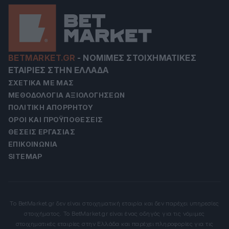
BETMARKET.GR
-
ΝΌΜΙΜΕΣ ΣΤΟΙΧΗΜΑΤΙΚΈΣ
ΕΤΑΙΡΊΕΣ ΣΤΗΝ ΕΛΛΆΔΑ
ΣΧΕΤΙΚΆ ΜΕ ΜΑΣ
ΜΕΘΟΔΟΛΟΓΊΑ ΑΞΙΟΛΟΓΉΣΕΩΝ
ΠΟΛΙΤΙΚΉ ΑΠΟΡΡΉΤΟΥ
ΌΡΟΙ ΚΑΙ ΠΡΟΫΠΟΘΈΣΕΙΣ
ΘΈΣΕΙΣ ΕΡΓΑΣΊΑΣ
ΕΠΙΚΟΙΝΩΝΊΑ
SITEMAP
Το BetMarket.gr δεν είναι στοιχηματική εταιρία και δεν παρέχει υπηρεσίες
στοιχήματος. Το BetMarket.gr είναι ένας οδηγός για τις νόμιμες
στοιχηματικές εταιρίες στην Ελλάδα και παρέχει πληροφορίες για τις