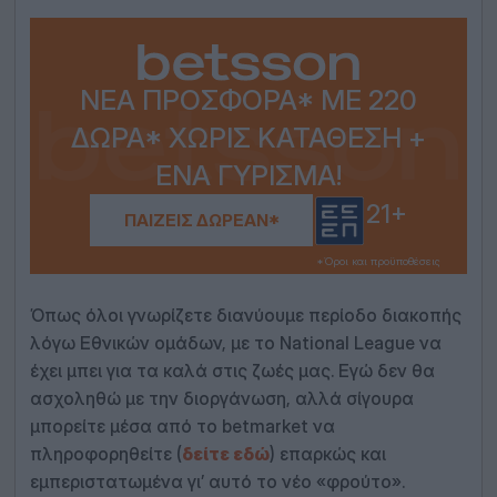
ΝΈΑ ΠΡΟΣΦΟΡΆ* ΜΕ 220
ΔΏΡΑ* ΧΩΡΊΣ ΚΑΤΆΘΕΣΗ +
ΈΝΑ ΓΎΡΙΣΜΑ!
21+
ΠΑΊΖΕΙΣ ΔΩΡΕΆΝ*
*Όροι και προϋποθέσεις
Όπως όλοι γνωρίζετε διανύουμε περίοδο διακοπής
λόγω Εθνικών ομάδων, με το National League να
έχει μπει για τα καλά στις ζωές μας. Εγώ δεν θα
ασχοληθώ με την διοργάνωση, αλλά σίγουρα
μπορείτε μέσα από το betmarket να
πληροφορηθείτε (
δείτε εδώ
) επαρκώς και
εμπεριστατωμένα γι’ αυτό το νέο «φρούτο».