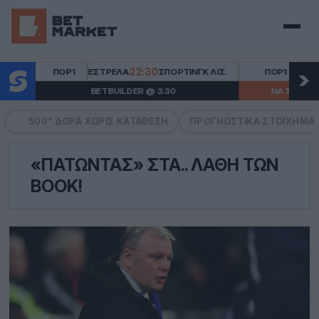
Μενού
22:30
ΠΟΡ1
ΕΣΤΡΈΛΑ
ΣΠΌΡΤΙΝΓΚ ΛΙΣ.
ΠΟΡ1
ΕΣΤΡΈΛΑ
BETBUILDER @ 3.30
ΝΑ ΣΚΟΡΆΡΕΙ Ο 
500* ΔΏΡΑ ΧΩΡΙΣ ΚΑΤΆΘΕΣΗ
ΠΡΟΓΝΩΣΤΙΚΆ ΣΤΟΙΧΉΜΑ
«ΠΑΤΏΝΤΑΣ» ΣΤΑ.. ΛΆΘΗ ΤΩΝ
BOOK!