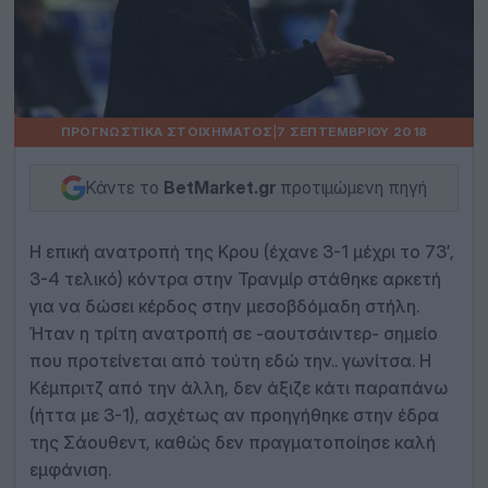
ΠΡΟΓΝΩΣΤΙΚΆ ΣΤΟΙΧΉΜΑΤΟΣ
|
7 ΣΕΠΤΕΜΒΡΊΟΥ 2018
Κάντε το
BetMarket.gr
προτιμώμενη πηγή
Η επική ανατροπή της Κρου (έχανε 3-1 μέχρι το 73′,
3-4 τελικό) κόντρα στην Τρανμίρ στάθηκε αρκετή
για να δώσει κέρδος στην μεσοβδόμαδη στήλη.
Ήταν η τρίτη ανατροπή σε -αουτσάιντερ- σημείο
που προτείνεται από τούτη εδώ την.. γωνίτσα. Η
Κέμπριτζ από την άλλη, δεν άξιζε κάτι παραπάνω
(ήττα με 3-1), ασχέτως αν προηγήθηκε στην έδρα
της Σάουθεντ, καθώς δεν πραγματοποίησε καλή
εμφάνιση.