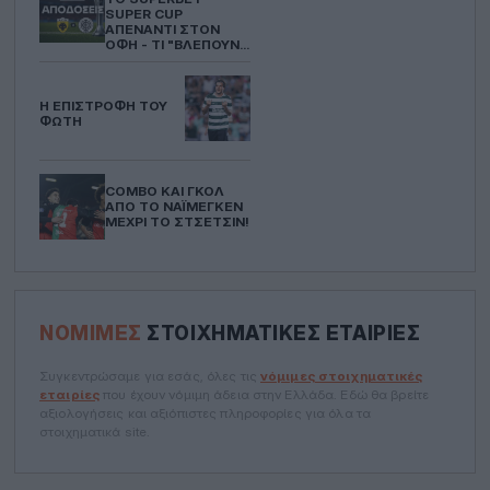
SUPER CUP
ΑΠΈΝΑΝΤΙ ΣΤOΝ
ΟΦΗ - ΤΙ "ΒΛΈΠΟΥΝ"
ΟΙ ΣΤΟΙΧΗΜΑΤΙΚΈΣ
Η ΕΠΙΣΤΡΟΦΉ ΤΟΥ
ΦΏΤΗ
COMBO ΚΑΙ ΓΚΟΛ
ΑΠΌ ΤΟ ΝΑΪΜΈΓΚΕΝ
ΜΈΧΡΙ ΤΟ ΣΤΣΈΤΣΙΝ!
ΝΌΜΙΜΕΣ
ΣΤΟΙΧΗΜΑΤΙΚΈΣ ΕΤΑΙΡΊΕΣ
Συγκεντρώσαμε για εσάς, όλες τις
νόμιμες στοιχηματικές
εταιρίες
που έχουν νόμιμη άδεια στην Ελλάδα. Εδώ θα βρείτε
αξιολογήσεις και αξιόπιστες πληροφορίες για όλα τα
στοιχηματικά site.