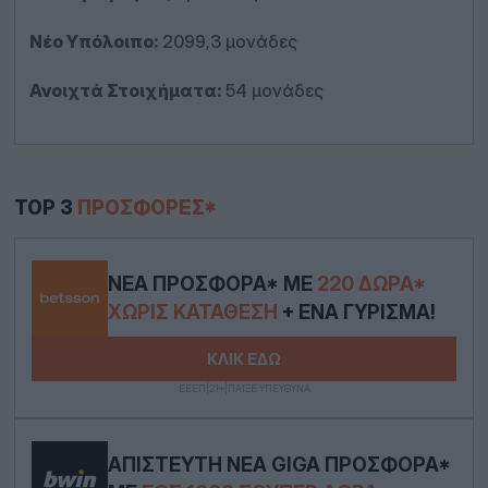
Νέο Υπόλοιπο:
2099,3 μονάδες
Ανοιχτά Στοιχήματα:
54 μονάδες
TOP 3
ΠΡΟΣΦΟΡΈΣ*
ΝΈΑ ΠΡΟΣΦΟΡΆ* ΜΕ
220 ΔΏΡΑ*
ΧΩΡΊΣ ΚΑΤΆΘΕΣΗ
+ ΈΝΑ ΓΎΡΙΣΜΑ!
ΚΛΙΚ ΕΔΩ
ΕΕΕΠ|21+|ΠΑΙΞΕ ΥΠΕΥΘΥΝΑ
ΑΠΊΣΤΕΥΤΗ ΝΈΑ GIGA ΠΡΟΣΦΟΡΆ*