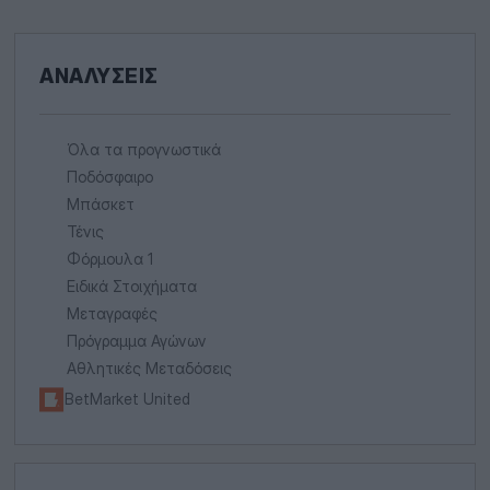
ΑΝΑΛΎΣΕΙΣ
Όλα τα προγνωστικά
Ποδόσφαιρο
Μπάσκετ
Τένις
Φόρμουλα 1
Ειδικά Στοιχήματα
Μεταγραφές
Πρόγραμμα Αγώνων
Αθλητικές Μεταδόσεις
BetMarket United