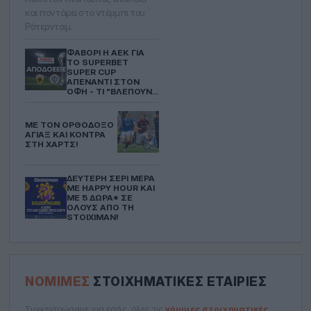
και ποντάρει στο ντέρμπι του
Ρότερνταμ.
ΦΑΒΟΡΊ Η ΑΕΚ ΓΙΑ
ΤΟ SUPERBET
SUPER CUP
ΑΠΈΝΑΝΤΙ ΣΤOΝ
ΟΦΗ - ΤΙ "ΒΛΈΠΟΥΝ"
ΟΙ ΣΤΟΙΧΗΜΑΤΙΚΈΣ
ΜΕ ΤΟΝ ΟΡΘΌΔΟΞΟ
ΆΓΙΑΞ ΚΑΙ ΚΌΝΤΡΑ
ΣΤΗ ΧΑΡΤΣ!
ΔΕΎΤΕΡΗ ΣΕΡΊ ΜΈΡΑ
ΜΕ HAPPY HOUR ΚΑΙ
ΜΕ 5 ΔΏΡΑ* ΣΕ
ΌΛΟΥΣ ΑΠΌ ΤΗ
STOIXIMAN!
ΝΌΜΙΜΕΣ
ΣΤΟΙΧΗΜΑΤΙΚΈΣ ΕΤΑΙΡΊΕΣ
Συγκεντρώσαμε για εσάς, όλες τις
νόμιμες στοιχηματικές