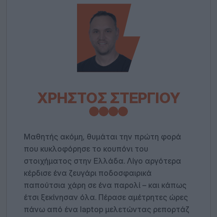
ΧΡΉΣΤΟΣ ΣΤΕΡΓΊΟΥ
Μαθητής ακόμη, θυμάται την πρώτη φορά
που κυκλοφόρησε το κουπόνι του
στοιχήματος στην Ελλάδα. Λίγο αργότερα
κέρδισε ένα ζευγάρι ποδοσφαιρικά
παπούτσια χάρη σε ένα παρολί – και κάπως
έτσι ξεκίνησαν όλα. Πέρασε αμέτρητες ώρες
πάνω από ένα laptop μελετώντας ρεπορτάζ