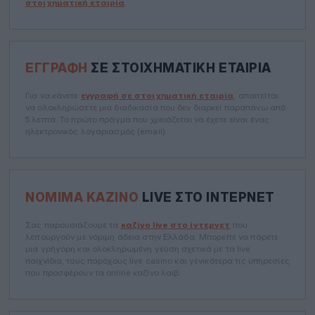
στοιχηματική εταιρία
.
ΕΓΓΡΑΦΉ
ΣΕ ΣΤΟΙΧΗΜΑΤΙΚΉ ΕΤΑΙΡΊΑ
Για να κάνετε
εγγραφή σε στοιχηματική εταιρία
, απαιτείται
να ολοκληρώσετε μια διαδικασία που δεν διαρκεί παραπάνω από
5 λεπτά. Το πρώτο πράγμα που χρειάζεται να έχετε είναι ένας
ηλεκτρονικός λογαριασμός (email).
ΝΌΜΙΜΑ ΚΑΖΊΝΟ
LIVE ΣΤΟ ΊΝΤΕΡΝΕΤ
Σας παρουσιάζουμε τα
καζίνο live στο ίντερνετ
που
λειτουργούν με νόμιμη άδεια στην Ελλάδα. Μπορείτε να πάρετε
μια γρήγορη και ολοκληρωμένη γεύση σχετικά με τα live
παιχνίδια, τους παρόχους live casino και γενικότερα τις υπηρεσίες
που προσφέρουν τα online καζίνο λαιβ.