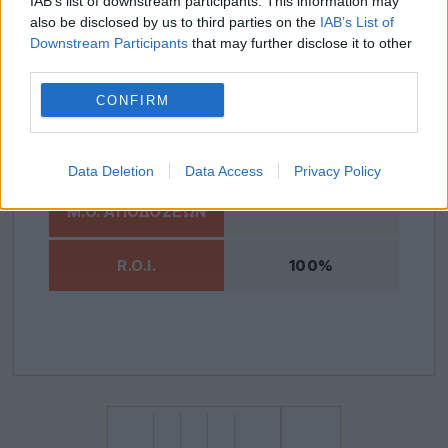
IAB’s list of downstream participants. This information may
also be disclosed by us to third parties on the
IAB’s List of
Downstream Participants
that may further disclose it to other
0
third parties.
CONFIRM
0
2000
Data Deletion
Data Access
Privacy Policy
100%