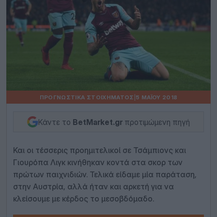
ΠΡΟΓΝΩΣΤΙΚΆ ΣΤΟΙΧΉΜΑΤΟΣ
|
5 ΜΑΪ́ΟΥ 2018
Κάντε το
BetMarket.gr
προτιμώμενη πηγή
Και οι τέσσερις προημιτελικοί σε Τσάμπιονς και
Γιουρόπα Λιγκ κινήθηκαν κοντά στα σκορ των
πρώτων παιχνιδιών. Τελικά είδαμε μία παράταση,
στην Αυστρία, αλλά ήταν και αρκετή για να
κλείσουμε με κέρδος το μεσοβδόμαδο.