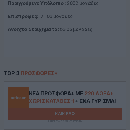
Προηγούμενο Υπόλοιπο
: 2082 μονάδες
Επιστροφές:
71,05 μονάδες
Ανοιχτά Στοιχήματα:
53.05 μονάδες
TOP 3
ΠΡΟΣΦΟΡΈΣ*
ΝΈΑ ΠΡΟΣΦΟΡΆ* ΜΕ
220 ΔΏΡΑ*
ΧΩΡΊΣ ΚΑΤΆΘΕΣΗ
+ ΈΝΑ ΓΎΡΙΣΜΑ!
ΚΛΙΚ ΕΔΩ
ΕΕΕΠ|21+|ΠΑΙΞΕ ΥΠΕΥΘΥΝΑ