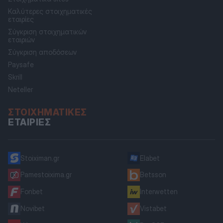
Καλύτερες στοιχηματικές
εταιρίες
Σύγκριση στοιχηματικών
εταιριών
Σύγκριση αποδόσεων
Paysafe
Skrill
Neteller
ΣΤΟΙΧΗΜΑΤΙΚΈΣ
ΕΤΑΙΡΊΕΣ
Stoiximan.gr
Elabet
Pamestoixima.gr
Betsson
Fonbet
Interwetten
Novibet
Vistabet