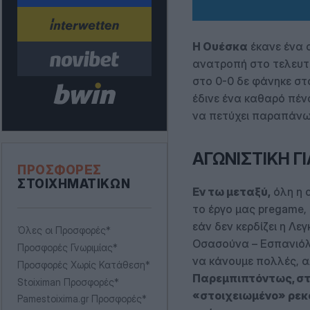
Η Ουέσκα
έκανε ένα 
ανατροπή στο τελευτ
στο 0-0 δε φάνηκε στο
έδινε ένα καθαρό πένα
να πετύχει παραπάνω
ΑΓΩΝΙΣΤΙΚΉ Γ
ΠΡΟΣΦΟΡΈΣ
ΣΤΟΙΧΗΜΑΤΙΚΏΝ
Εν τω μεταξύ,
όλη η α
το έργο μας pregame,
εάν δεν κερδίζει η Λ
Όλες οι Προσφορές*
Οσασούνα – Εσπανιόλ 
Προσφορές Γνωριμίας*
να κάνουμε πολλές, α
Προσφορές Χωρίς Κατάθεση*
Παρεμπιπτόντως, στη
Stoiximan Προσφορές*
«στοιχειωμένο» ρεκό
Pamestoixima.gr Προσφορές*