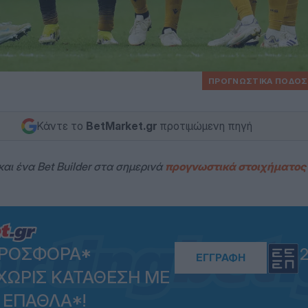
ΠΡΟΓΝΩΣΤΙΚΆ ΠΟΔΟΣ
Κάντε το
BetMarket.gr
προτιμώμενη πηγή
και ένα
Bet
Builder
στα σημερινά
προγνωστικά στοιχήματος
ΠΡΟΣΦΟΡΆ*
ΕΓΓΡΑΦΉ
ΧΩΡΊΣ ΚΑΤΆΘΕΣΗ ΜΕ
 ΈΠΑΘΛΑ*!