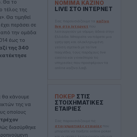
. Θα το
ΝΌΜΙΜΑ ΚΑΖΊΝΟ
LIVE ΣΤΟ ΊΝΤΕΡΝΕΤ
ο τέλος της
». Θα τιμηθεί
Σας παρουσιάζουμε τα
καζίνο
έχει περάσει σε
live στο ίντερνετ
που
λειτουργούν με νόμιμη άδεια στην
3 από την ομάδα
Ελλάδα. Μπορείτε να πάρετε μια
014 έως το
γρήγορη και ολοκληρωμένη
αζί της 340
γεύση σχετικά με τα live
παιχνίδια, τους παρόχους live
ι κατέκτησε
casino και γενικότερα τις
υπηρεσίες που προσφέρουν τα
online καζίνο λαιβ.
ΠΌΚΕΡ
ΣΤΙΣ
ά θα κάνουμε
ΣΤΟΙΧΗΜΑΤΙΚΈΣ
αικτών της να
ΕΤΑΙΡΊΕΣ
ους οποίους
ο τρέχον
Σας παρουσιάζουμε τις
στοιχηματικές εταιρίες
που
αθώς διασύρθηκε
μπορείτε να παίξετε online poker
προηγούμενη
και οι οποίες λειτουργούν νόμιμα.