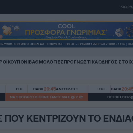
Καλύτερ
ΡΟΙ
ΚΟΥΠΌΝΙ
ΒΑΘΜΟΛΟΓΊΕΣ
ΠΡΟΓΝΩΣΤΙΚΆ
ΟΔΗΓΌΣ ΣΤΟΙ
20:45
20:45
EUL
ΠΑΟΚ
ΆΝΤΕΡΛΕΧΤ
EUL
ΠΑΟΚ
ΆΝΤΕΡ
 ΣΚΟΡΆΡΕΙ Ο ΚΩΝΣΤΑΝΤΈΛΙΑΣ @ 2.82
BETBUILDER @ 4.15
 ΠΟΥ ΚΕΝΤΡΊΖΟΥΝ ΤΟ ΕΝΔΙ