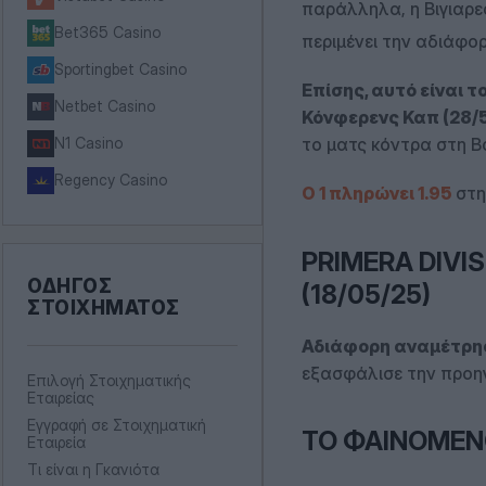
παράλληλα, η Βιγιαρε
Bet365 Casino
περιμένει την αδιάφορ
Sportingbet Casino
Επίσης, αυτό είναι το
Netbet Casino
Κόνφερενς Καπ (28/5
N1 Casino
το ματς κόντρα στη Β
Regency Casino
Ο 1 πληρώνει 1.95
στη
PRIMERA
DIVI
ΟΔΗΓΌΣ
(18/05/25)
ΣΤΟΙΧΉΜΑΤΟΣ
Αδιάφορη αναμέτρη
εξασφάλισε την προη
Επιλογή Στοιχηματικής
Εταιρείας
Εγγραφή σε Στοιχηματική
ΤΟ ΦΑΙΝΌΜΕΝ
Εταιρεία
Τι είναι η Γκανιότα