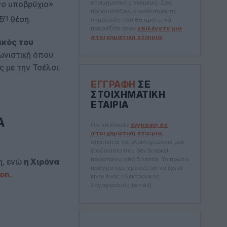
στοιχηματικής εταιρίας; Σας
νο υποβρύχιο»
παρουσιάζουμε αναλυτικά τις
η
 5
θέση.
υπηρεσίες που θα πρέπει να
προσέξετε όταν
επιλέγετε μια
στοιχηματική εταιρία
.
λικός του
ωνιστική όπου
 με την Τσέλσι.
ΕΓΓΡΑΦΉ
ΣΕ
ΣΤΟΙΧΗΜΑΤΙΚΉ
ΕΤΑΙΡΊΑ
Α
Για να κάνετε
εγγραφή σε
στοιχηματική εταιρία
,
απαιτείται να ολοκληρώσετε μια
διαδικασία που δεν διαρκεί
παραπάνω από 5 λεπτά. Το πρώτο
η, ενώ
η Χιρόνα
πράγμα που χρειάζεται να έχετε
on.
είναι ένας ηλεκτρονικός
λογαριασμός (email).