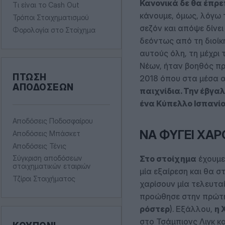
Κανονικά δε θα έπρ
Τι είναι το Cash Out
κάνουμε, όμως, λόγω
Τρόποι Στοιχηματισμού
σεζόν και απόψε δίνει
Φορολογία στο Στοίχημα
δεόντως από τη διοίκ
αυτούς όλη, τη μέχρι
Νέων, ήταν βοηθός πρ
ΠΤΩΣΗ
2018 όπου στα μέσα 
ΑΠΟΔΟΣΕΩΝ
παιχνίδια. Την έβγα
ένα Κύπελλο Ισπανία
Αποδόσεις Ποδοσφαίρου
ΝΑ ΦΎΓΕΙ ΧΑ
Αποδόσεις Μπάσκετ
Αποδόσεις Τένις
Στο στοίχημα
έχουμε
Σύγκριση αποδόσεων
στοιχηματικών εταιριών
μία εξαίρεση και θα 
Τζίροι Στοιχήματος
χαρίσουν μία τελευταί
προώθησε στην πρώτη
ρόστερ
). Εξάλλου,
η 
στο Τσάμπιονς Λιγκ 