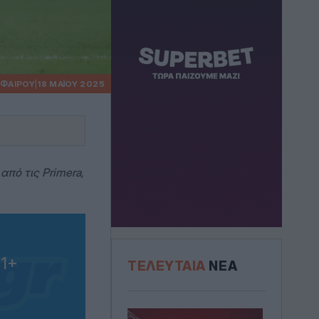
ΦΑΊΡΟΥ
|
18 ΜΑΪ́ΟΥ 2025
από τις
Primera
,
21+
ΤΕΛΕΥΤΑΊΑ
ΝΈΑ