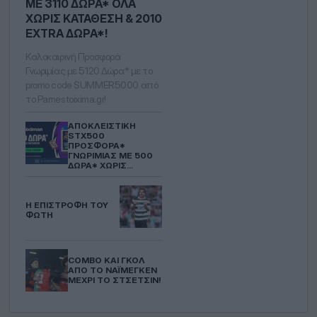
ΜΕ 3110 ΔΏΡΑ* ΟΛΑ
ΧΩΡΊΣ ΚΑΤΆΘΕΣΗ & 2010
EXTRA ΔΏΡΑ*!
Καλοκαιρινή Προσφορά
Γνωριμίας με 5120 Δώρα* με το
promo code SUMMER5000 από
το Pamestoixima.gr!
ΑΠΟΚΛΕΙΣΤΙΚΉ
STX500
ΠΡΟΣΦΟΡΆ*
ΓΝΩΡΙΜΊΑΣ ΜΕ 500
ΔΏΡΑ* ΧΩΡΊΣ
ΚΑΤΆΘΕΣΗ ΑΠΌ ΤΗ
STOIXIMAN
Η ΕΠΙΣΤΡΟΦΉ ΤΟΥ
ΦΏΤΗ
COMBO ΚΑΙ ΓΚΟΛ
ΑΠΌ ΤΟ ΝΑΪΜΈΓΚΕΝ
ΜΈΧΡΙ ΤΟ ΣΤΣΈΤΣΙΝ!