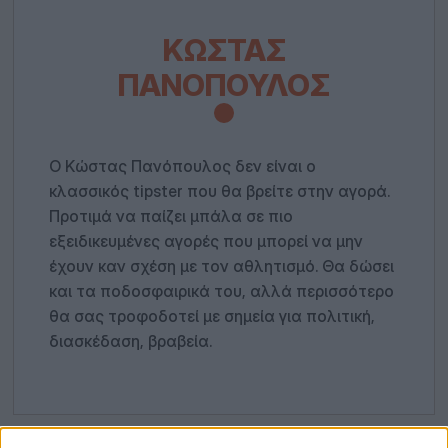
ΚΏΣΤΑΣ
ΠΑΝΌΠΟΥΛΟΣ
Ο Κώστας Πανόπουλος δεν είναι ο
κλασσικός tipster που θα βρείτε στην αγορά.
Προτιμά να παίζει μπάλα σε πιο
εξειδικευμένες αγορές που μπορεί να μην
έχουν καν σχέση με τον αθλητισμό. Θα δώσει
και τα ποδοσφαιρικά του, αλλά περισσότερο
θα σας τροφοδοτεί με σημεία για πολιτική,
διασκέδαση, βραβεία.