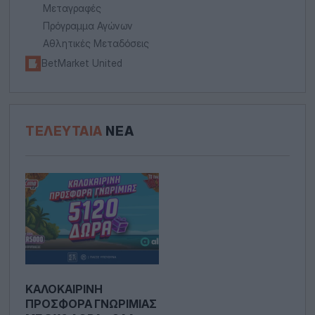
Μεταγραφές
Πρόγραμμα Αγώνων
Αθλητικές Μεταδόσεις
BetMarket United
ΤΕΛΕΥΤΑΊΑ
ΝΈΑ
ΚΑΛΟΚΑΙΡΙΝΉ
ΠΡΟΣΦΟΡΆ ΓΝΩΡΙΜΊΑΣ