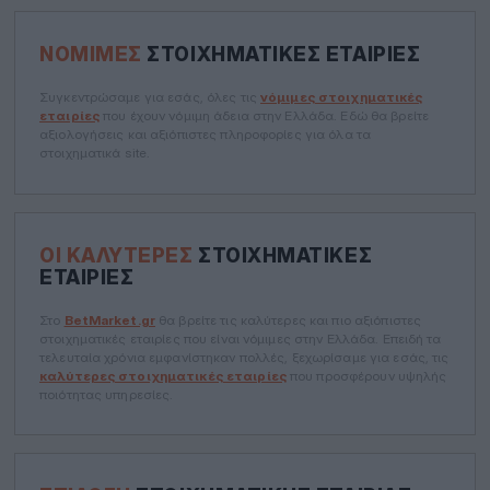
ΝΌΜΙΜΕΣ
ΣΤΟΙΧΗΜΑΤΙΚΈΣ ΕΤΑΙΡΊΕΣ
Συγκεντρώσαμε για εσάς, όλες τις
νόμιμες στοιχηματικές
εταιρίες
που έχουν νόμιμη άδεια στην Ελλάδα. Εδώ θα βρείτε
αξιολογήσεις και αξιόπιστες πληροφορίες για όλα τα
στοιχηματικά site.
ΟΙ ΚΑΛΎΤΕΡΕΣ
ΣΤΟΙΧΗΜΑΤΙΚΈΣ
ΕΤΑΙΡΊΕΣ
Στο
BetMarket.gr
θα βρείτε τις καλύτερες και πιο αξιόπιστες
στοιχηματικές εταιρίες που είναι νόμιμες στην Ελλάδα. Επειδή τα
τελευταία χρόνια εμφανίστηκαν πολλές, ξεχωρίσαμε για εσάς, τις
καλύτερες στοιχηματικές εταιρίες
που προσφέρουν υψηλής
ποιότητας υπηρεσίες.