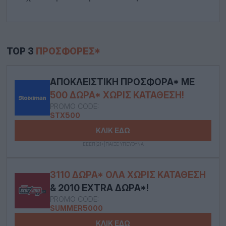
TOP 3
ΠΡΟΣΦΟΡΈΣ*
ΑΠΟΚΛΕΙΣΤΙΚΉ ΠΡΟΣΦΟΡΆ* ΜΕ
500 ΔΏΡΑ* ΧΩΡΊΣ ΚΑΤΆΘΕΣΗ!
PROMO CODE:
STX500
ΚΛΙΚ ΕΔΩ
ΕΕΕΠ|21+|ΠΑΙΞΕ ΥΠΕΥΘΥΝΑ
3110 ΔΏΡΑ* ΟΛΑ ΧΩΡΊΣ ΚΑΤΆΘΕΣΗ
& 2010 EXTRA ΔΏΡΑ*!
PROMO CODE:
SUMMER5000
ΚΛΙΚ ΕΔΩ