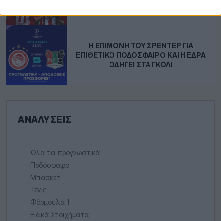
Η ΕΠΙΜΟΝΉ ΤΟΥ ΣΡΈΝΤΕΡ ΓΙΑ
ΕΠΙΘΕΤΙΚΌ ΠΟΔΌΣΦΑΙΡΟ ΚΑΙ Η ΈΔΡΑ
ΟΔΗΓΕΊ ΣΤΑ ΓΚΟΛ!
ΑΝΑΛΎΣΕΙΣ
Όλα τα προγνωστικά
Ποδόσφαιρο
Μπάσκετ
Τένις
Φόρμουλα 1
Ειδικά Στοιχήματα