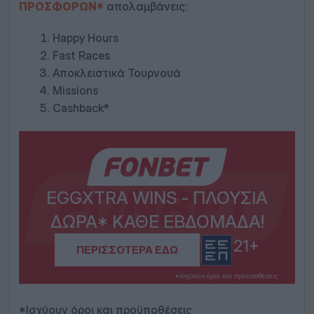
ΠΡΟΣΦΟΡΩΝ*
απολαμβάνεις:
Happy Hours
Fast Races
Αποκλειστικά Τουρνουά
Missions
Cashback*
EGGXTRA WINS - ΠΛΟΎΣΙΑ
ΔΏΡΑ* ΚΆΘΕ ΕΒΔΟΜΆΔΑ!
21+
ΠΕΡΙΣΣΟΤΕΡΑ ΕΔΩ
*Iσχύουν όροι και προϋποθέσεις
*Ισχύουν όροι και προϋποθέσεις