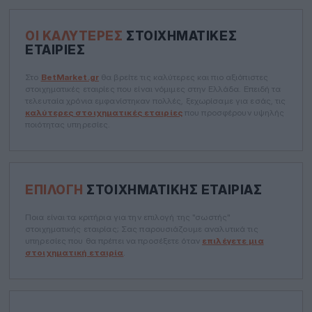
ΟΙ ΚΑΛΎΤΕΡΕΣ
ΣΤΟΙΧΗΜΑΤΙΚΈΣ
ΕΤΑΙΡΊΕΣ
Στο
BetMarket.gr
θα βρείτε τις καλύτερες και πιο αξιόπιστες
στοιχηματικές εταιρίες που είναι νόμιμες στην Ελλάδα. Επειδή τα
τελευταία χρόνια εμφανίστηκαν πολλές, ξεχωρίσαμε για εσάς, τις
καλύτερες στοιχηματικές εταιρίες
που προσφέρουν υψηλής
ποιότητας υπηρεσίες.
ΕΠΙΛΟΓΉ
ΣΤΟΙΧΗΜΑΤΙΚΉΣ ΕΤΑΙΡΊΑΣ
Ποια είναι τα κριτήρια για την επιλογή της "σωστής"
στοιχηματικής εταιρίας; Σας παρουσιάζουμε αναλυτικά τις
υπηρεσίες που θα πρέπει να προσέξετε όταν
επιλέγετε μια
στοιχηματική εταιρία
.