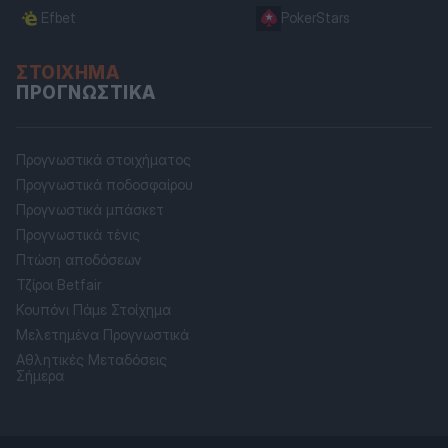
Efbet
PokerStars
ΣΤΟΊΧΗΜΑ
ΠΡΟΓΝΩΣΤΙΚΆ
Προγνωστικά στοιχήματος
Προγνωστικά ποδοσφαίρου
Προγνωστικά μπάσκετ
Προγνωστικά τένις
Πτώση αποδόσεων
Τζίροι Betfair
Κουπόνι Πάμε Στοίχημα
Μελετημένα Προγνωστικά
Αθλητικές Μεταδόσεις
Σήμερα