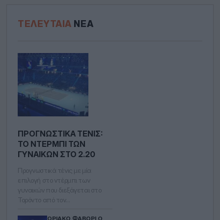
ΤΕΛΕΥΤΑΊΑ
ΝΈΑ
ΠΡΟΓΝΩΣΤΙΚΆ ΤΈΝΙΣ:
ΤΟ ΝΤΈΡΜΠΙ ΤΩΝ
ΓΥΝΑΙΚΏΝ ΣΤΟ 2.20
Προγνωστικά τένις με μία
επιλογή στο ντέρμπι των
γυναικών που διεξάγεται στο
Τορόντο από τον…
ΟΡΙΑΚΌ ΦΑΒΟΡΊ Ο