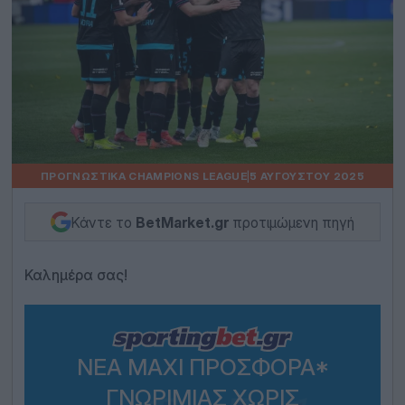
ΠΡΟΓΝΩΣΤΙΚΆ CHAMPIONS LEAGUE
|
5 ΑΥΓΟΎΣΤΟΥ 2025
Κάντε το
BetMarket.gr
προτιμώμενη πηγή
Καλημέρα σας!
ΝΈΑ MAXI ΠΡΟΣΦΟΡΆ*
ΓΝΩΡΙΜΊΑΣ ΧΩΡΊΣ