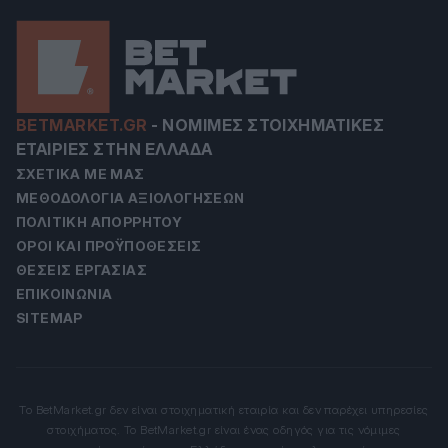
BETMARKET.GR
-
ΝΌΜΙΜΕΣ ΣΤΟΙΧΗΜΑΤΙΚΈΣ
ΕΤΑΙΡΊΕΣ ΣΤΗΝ ΕΛΛΆΔΑ
ΣΧΕΤΙΚΆ ΜΕ ΜΑΣ
ΜΕΘΟΔΟΛΟΓΊΑ ΑΞΙΟΛΟΓΉΣΕΩΝ
ΠΟΛΙΤΙΚΉ ΑΠΟΡΡΉΤΟΥ
ΌΡΟΙ ΚΑΙ ΠΡΟΫΠΟΘΈΣΕΙΣ
ΘΈΣΕΙΣ ΕΡΓΑΣΊΑΣ
ΕΠΙΚΟΙΝΩΝΊΑ
SITEMAP
Το BetMarket.gr δεν είναι στοιχηματική εταιρία και δεν παρέχει υπηρεσίες
στοιχήματος. Το BetMarket.gr είναι ένας οδηγός για τις νόμιμες