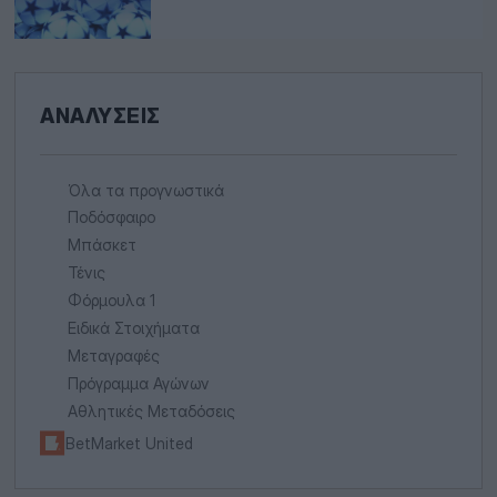
ΑΝΑΛΎΣΕΙΣ
Όλα τα προγνωστικά
Ποδόσφαιρο
Μπάσκετ
Τένις
Φόρμουλα 1
Ειδικά Στοιχήματα
Μεταγραφές
Πρόγραμμα Αγώνων
Αθλητικές Μεταδόσεις
BetMarket United