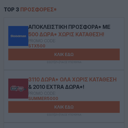
TOP 3
ΠΡΟΣΦΟΡΈΣ*
ΑΠΟΚΛΕΙΣΤΙΚΉ ΠΡΟΣΦΟΡΆ* ΜΕ
500 ΔΏΡΑ* ΧΩΡΊΣ ΚΑΤΆΘΕΣΗ!
PROMO CODE:
STX500
ΚΛΙΚ ΕΔΩ
ΕΕΕΠ|21+|ΠΑΙΞΕ ΥΠΕΥΘΥΝΑ
3110 ΔΏΡΑ* ΟΛΑ ΧΩΡΊΣ ΚΑΤΆΘΕΣΗ
& 2010 EXTRA ΔΏΡΑ*!
PROMO CODE:
SUMMER5000
ΚΛΙΚ ΕΔΩ
ΕΕΕΠ|21+|ΠΑΙΞΕ ΥΠΕΥΘΥΝΑ