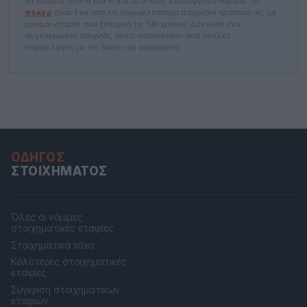
να παίξετε online poker και οι οποίες λειτουργούν νόμιμα. Το
πόκερ
είναι ένα από τα δημοφιλέστερα παιχνίδια τράπουλας, με
μακρά ιστορία που ξεπερνά τα 100 χρόνια. Δεν είναι ένα
συγκεκριμένο παιχνίδι, αλλά αποτελείται από πολλές
παραλλαγές με τις δικές του ονομασίες.
ΟΔΗΓΌΣ
ΣΤΟΙΧΉΜΑΤΟΣ
Όλες οι νόμιμες
στοιχηματικές εταιρίες
Στοιχηματικά sites
Καλύτερες στοιχηματικές
εταιρίες
Σύγκριση στοιχηματικών
εταιριών