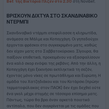
Bet της Βικτόρια Πλζεν στο 2.30
στη Novibet.
ΒΡΊΣΚΟΥΝ ΔΊΧΤΥΑ ΣΤΟ ΣΚΑΝΔΙΝΑΒΙΚΌ
ΝΤΈΡΜΠΙ
Σκανδιναβικό ντέρμπι επεφύλασσε η κληρωτίδα,
ανάμεσα σε Μάλμε και Κοπεγχάγη. Οι γηπεδούχοι
έρχονται φρέσκοι στο συγκεκριμένο ματς, καθώς
δεν είχαν ματς στο Σαββατοκύριακο. Σίγουρα, θα
παίξουν επιθετικά, προκειμένου να εξασφαλίσουν
ένα καλό σκορ ενόψει της ρεβάνς. Από την άλλη, η
Κοπεγχάγη έχει ξεκινήσει εκπληκτικά τη σεζόν,
έχοντας μόνο νίκες σε πρωτάθλημα και Ευρώπη. Η
ομάδα του Χατζηδιάκου και του Κοτάρσκι (πρώην
τερματοφύλακας στον ΠΑΟΚ) δεν έχει δεχθεί ούτε
ένα γκολ μέχρι στιγμής σε τέσσερα επίσημα ματς.
Πάντως, τώρα θα βρει έναν αρκετά ποιοτικό
αντίπαλο, που δεν συγκρίνεται με τις ομάδες που