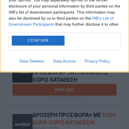
disclosure of your personal information by third parties on the
650 ΚΑΛΟΚΑΙΡΙΝΆ ΔΏΡΑ*
ΌΛΑ
IAB’s list of downstream participants. This information may
also be disclosed by us to third parties on the
IAB’s List of
ΧΩΡΊΣ ΚΑΤΆΘΕΣΗ*!
Downstream Participants
that may further disclose it to other
PROMO CODE:
third parties.
SEA650
ΚΛΙΚ ΕΔΩ
CONFIRM
ΕΕΕΠ|21+|ΠΑΙΞΕ ΥΠΕΥΘΥΝΑ
Data Deletion
Data Access
Privacy Policy
100 SUPER ΔΏΡΑ*
ΣΤΗΝ
ΠΡΟΣΦΟΡΆ* ΤΑΥΤΟΠΟΊΗΣΗΣ
ΧΩΡΊΣ ΚΑΤΆΘΕΣΗ
ΚΛΙΚ ΕΔΩ
ΕΕΕΠ|21+|ΠΑΙΞΕ ΥΠΕΥΘΥΝΑ
ΔΡΟΣΕΡΉ ΠΡΟΣΦΟΡΆ* ΜΕ
1.020
ΔΏΡΑ ΧΩΡΊΣ ΚΑΤΆΘΕΣΗ!
PROMO CODE: