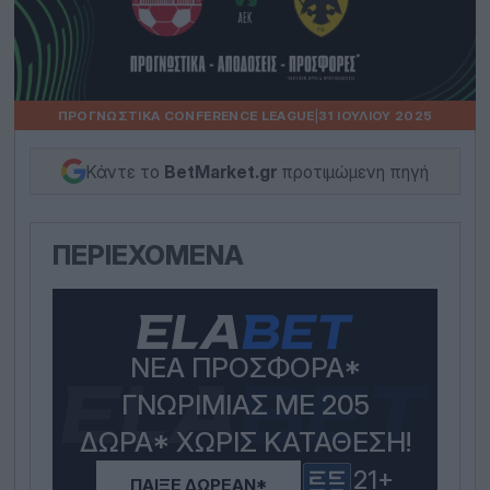
ΠΡΟΓΝΩΣΤΙΚΆ CONFERENCE LEAGUE
|
31 ΙΟΥΛΊΟΥ 2025
Κάντε το
BetMarket.gr
προτιμώμενη πηγή
ΠΕΡΙΕΧΌΜΕΝΑ
ΝΈΑ ΠΡΟΣΦΟΡΆ*
ΓΝΩΡΙΜΊΑΣ ΜΕ 205
ΔΏΡΑ* ΧΩΡΊΣ ΚΑΤΆΘΕΣΗ!
21+
ΠΑΊΞΕ ΔΩΡΕΆΝ*