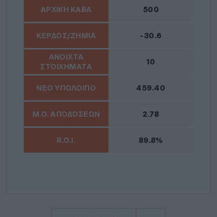
500
-30.6
10
459.40
2.78
89.8%