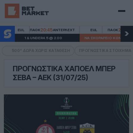
Μενού
20:45
20:45
EUL
ΠΑΟΚ
ΆΝΤΕΡΛΕΧΤ
EUL
ΠΑΟΚ
ΆΝΤΕΡ
1 & UNDER4.5 @ 2.00
ΝΑ ΣΚΟΡΆΡΕΙ Ο ΚΩΝΣΤΑΝΤΈΛΙΑΣ 
500* ΔΏΡΑ ΧΩΡΙΣ ΚΑΤΆΘΕΣΗ
ΠΡΟΓΝΩΣΤΙΚΆ ΣΤΟΙΧΉΜΑ
ΠΡΟΓΝΩΣΤΙΚΆ ΧΆΠΟΕΛ ΜΠΕΡ
ΣΕΒΆ – ΑΕΚ (31/07/25)