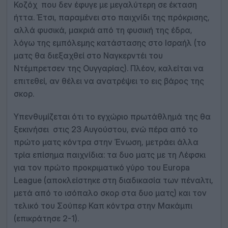
Κοζόχ που δεν έφυγε με μεγαλύτερη σε έκταση
ήττα. Έτσι, παραμένει στο παιχνίδι της πρόκρισης,
αλλά φυσικά, μακριά από τη φυσική της έδρα,
λόγω της εμπόλεμης κατάστασης στο Ισραήλ (το
ματς θα διεξαχθεί στο Ναγκερντέι του
Ντέμπρετσεν της Ουγγαρίας). Πλέον, καλείται να
επιτεθεί, αν θέλει να ανατρέψει το εις βάρος της
σκορ.
Υπενθυμίζεται ότι το εγχώριο πρωτάθλημά της θα
ξεκινήσει στις 23 Αυγούστου, ενώ πέρα από το
πρώτο ματς κόντρα στην Ένωση, μετράει άλλα
τρία επίσημα παιχνίδια: τα δυο ματς με τη Λέφσκι
για τον πρώτο προκριματικό γύρο του Europa
League (αποκλείστηκε στη διαδικασία των πέναλτι,
μετά από το ισόπαλο σκορ στα δυο ματς) και τον
τελικό του Σούπερ Καπ κόντρα στην Μακάμπι
(επικράτησε 2-1).