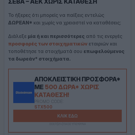
ΣΕΒΆ – ΑΕΚ ΧΩΡΊΣ ΚΑΤΆΘΕΣΗ
Το ήξερες ότι μπορείς να παίξεις εντελώς
ΔΩΡΕΑΝ*
και χωρίς να χρειαστεί να καταθέσεις;
Διάλεξε
μία ή και περισσότερες
από τις ενεργές
προσφορές των στοιχηματικών
εταιριών και
τοποθέτησε τα στοιχήματά σου
επωφελούμενος
τα δωρεάν* στοιχήματα.
ΑΠΟΚΛΕΙΣΤΙΚΉ ΠΡΟΣΦΟΡΆ*
ΜΕ
500 ΔΏΡΑ* ΧΩΡΊΣ
ΚΑΤΆΘΕΣΗ!
PROMO CODE:
STX500
ΚΛΙΚ ΕΔΩ
ΕΕΕΠ|21+|ΠΑΙΞΕ ΥΠΕΥΘΥΝΑ