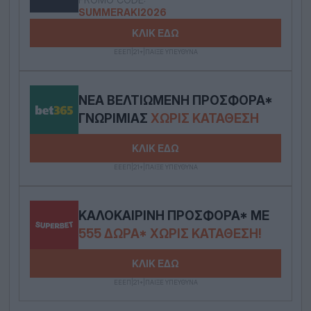
SUMMERAKI2026
ΚΛΙΚ ΕΔΩ
ΕΕΕΠ|21+|ΠΑΙΞΕ ΥΠΕΥΘΥΝΑ
ΝΈΑ ΒΕΛΤΙΩΜΈΝΗ ΠΡΟΣΦΟΡΆ*
ΓΝΩΡΙΜΊΑΣ
ΧΩΡΊΣ ΚΑΤΆΘΕΣΗ
ΚΛΙΚ ΕΔΩ
ΕΕΕΠ|21+|ΠΑΙΞΕ ΥΠΕΥΘΥΝΑ
ΚΑΛΟΚΑΙΡΙΝΉ ΠΡΟΣΦΟΡΆ* ΜΕ
555 ΔΏΡΑ* ΧΩΡΊΣ ΚΑΤΆΘΕΣΗ!
ΚΛΙΚ ΕΔΩ
ΕΕΕΠ|21+|ΠΑΙΞΕ ΥΠΕΥΘΥΝΑ