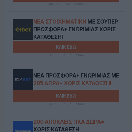
ΕΕΕΠ|21+|ΠΑΙΞΕ ΥΠΕΥΘΥΝΑ
ΝΈΑ ΣΤΟΙΧΗΜΑΤΙΚΉ
ΜΕ ΣΟΎΠΕΡ
ΠΡΟΣΦΟΡΆ* ΓΝΩΡΙΜΊΑΣ ΧΩΡΊΣ
ΚΑΤΆΘΕΣΗ!
ΚΛΙΚ ΕΔΩ
ΕΕΕΠ|21+|ΠΑΙΞΕ ΥΠΕΥΘΥΝΑ
ΝΈΑ ΠΡΟΣΦΟΡΆ* ΓΝΩΡΙΜΊΑΣ ΜΕ
205 ΔΏΡΑ* ΧΩΡΊΣ ΚΑΤΆΘΕΣΗ!
ΚΛΙΚ ΕΔΩ
ΕΕΕΠ|21+|ΠΑΙΞΕ ΥΠΕΥΘΥΝΑ
200 ΑΠΟΚΛΕΙΣΤΙΚΆ ΔΏΡΑ*
ΧΩΡΊΣ ΚΑΤΆΘΕΣΗ