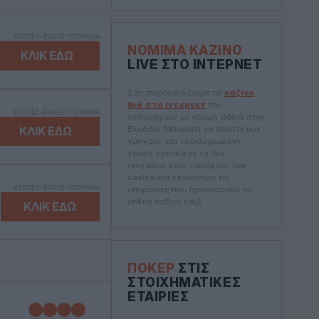
ΕΕΕΠ|21+|ΠΑΙΞΕ ΥΠΕΥΘΥΝΑ
ΝΌΜΙΜΑ ΚΑΖΊΝΟ
ΚΛΙΚ ΕΔΩ
LIVE ΣΤΟ ΊΝΤΕΡΝΕΤ
Σας παρουσιάζουμε τα
καζίνο
live στο ίντερνετ
που
ΕΕΕΠ|21+|ΠΑΙΞΕ ΥΠΕΥΘΥΝΑ
λειτουργούν με νόμιμη άδεια στην
Ελλάδα. Μπορείτε να πάρετε μια
ΚΛΙΚ ΕΔΩ
γρήγορη και ολοκληρωμένη
γεύση σχετικά με τα live
παιχνίδια, τους παρόχους live
casino και γενικότερα τις
ΕΕΕΠ|21+|ΠΑΙΞΕ ΥΠΕΥΘΥΝΑ
υπηρεσίες που προσφέρουν τα
online καζίνο λαιβ.
ΚΛΙΚ ΕΔΩ
ΠΌΚΕΡ
ΣΤΙΣ
ΣΤΟΙΧΗΜΑΤΙΚΈΣ
ΕΤΑΙΡΊΕΣ