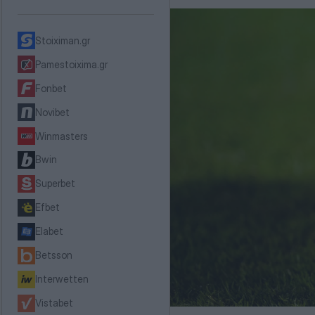
Stoiximan.gr
Pamestoixima.gr
Fonbet
Novibet
Winmasters
Bwin
Superbet
Efbet
Elabet
Betsson
Interwetten
Vistabet