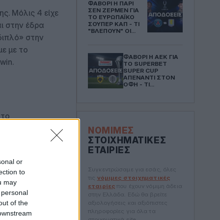
ΦΑΒΟΡΊ Η ΠΑΡΊ
ΣΕΝ ΖΕΡΜΈΝ ΓΙΑ
ς. Μόλις 4 είχε
ΤΟ ΕΥΡΩΠΑΪΚΌ
ΣΟΎΠΕΡ ΚΑΠ - ΤΙ
αι στην έδρα
"ΒΛΈΠΟΥΝ" ΟΙ
διπλό» στην
ΣΤΟΙΧΗΜΑΤΙΚΈΣ
ε με το
ΦΑΒΟΡΊ Η ΑΕΚ ΓΙΑ
win.
ΤΟ SUPERBET
SUPER CUP
ΑΠΈΝΑΝΤΙ ΣΤOΝ
ΟΦΗ - ΤΙ
"ΒΛΈΠΟΥΝ" ΟΙ
ΣΤΟΙΧΗΜΑΤΙΚΈΣ
 το
 καθώς στις 30
ΝΌΜΙΜΕΣ
ΣΤΟΙΧΗΜΑΤΙΚΈΣ
ΕΤΑΙΡΊΕΣ
sonal or
ία νίκη επί της
Συγκεντρώσαμε για εσάς, όλες
ection to
εκδίκηση» για
τις
νόμιμες στοιχηματικές
ou may
εταιρίες
που έχουν νόμιμη άδεια
τατα θα προβεί
 personal
στην Ελλάδα. Εδώ θα βρείτε
(21 τέρματα),
out of the
αξιολογήσεις και αξιόπιστες
αμφίβολος ο
πληροφορίες για όλα τα
 downstream
στοιχηματικά site.