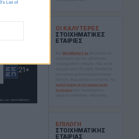
τραυματίας,
B’s List of
ΟΙ ΚΑΛΎΤΕΡΕΣ
ΣΤΟΙΧΗΜΑΤΙΚΈΣ
ΕΤΑΙΡΊΕΣ
Στο
BetMarket.gr
θα βρείτε τις
καλύτερες και πιο αξιόπιστες
στοιχηματικές εταιρίες που είναι
21+
νόμιμες στην Ελλάδα. Επειδή τα
τελευταία χρόνια εμφανίστηκαν
πολλές, ξεχωρίσαμε για εσάς, τις
καλύτερες στοιχηματικές
εταιρίες
που προσφέρουν
υψηλής ποιότητας υπηρεσίες.
ροι και προϋποθέσεις
ΕΠΙΛΟΓΉ
ΣΤΟΙΧΗΜΑΤΙΚΉΣ
ΕΤΑΙΡΊΑΣ