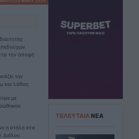
ΦΑΊΡΟΥ
|
20 ΜΑΪ́ΟΥ 2025
 διαιτητής
ηπεδούχων.
κατά την άποψή
ρεάζει την
νω και λάθος.
ixie με
ρώθηκαν
ΤΕΛΕΥΤΑΊΑ
ΝΈΑ
νε η στήλη στα
). Διόλου