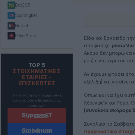
Bet365
Sportingbet
Netbet
PokerStars
Είδα και ξαναείδα τη
αποφασίζει
μέσω
Var
Ακόμα δεν μπορώ να κ
μου) είναι χέρι του πα
TOP 5
ΣΤΟΙΧΗΜΑΤΙΚΕΣ
Αν έχουμε φτάσει στο 
ΕΤΑΙΡΙΕΣ -
εξέλιξη) και να δίνετ
ΕΠΙΣΚΈΠΤΕΣ
Όπως και να έχει αυτ
Οι 5 καλύτερες στοιχηματικές
εταιρίες βάσει βαθμολογίας
Χέρενφεϊν και Ρόμα. 
χρηστών.
(συνολικά σκόραρε 5
Συνολικά το Σαββατο
προγνωστικά στοιχ