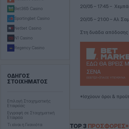
20/05 – 17:45 – Χεμπ
Bet365 Casino
Sportingbet Casino
20/05 – 21:00 – Αλ Σα
Netbet Casino
Στη δυάδα απόδοση
N1 Casino
Regency Casino
ΕΔΏ ΘΑ ΒΡΕΙΣ 
ΣΈΝΑ
ΟΔΗΓΌΣ
ΕΕΕΠ|21+|ΠΑΙΞΕ ΥΠΕΥΘΥΝΑ
ΣΤΟΙΧΉΜΑΤΟΣ
*Ισχύουν όροι & προϋ
Επιλογή Στοιχηματικής
Εταιρείας
Εγγραφή σε Στοιχηματική
Εταιρεία
Τι είναι η Γκανιότα
TOP 3
ΠΡΟΣΦΟΡΈΣ*