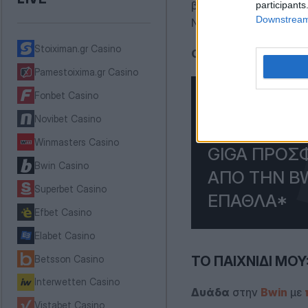
βιρτουζός μέσος, Αουά
participants
Downstream 
Ντιαμπί.
Stoiximan.gr Casino
Ο άσος δικαιολογημ
Pamestoixima.gr Casino
Fonbet Casino
Novibet Casino
Winmasters Casino
GIGA ΠΡΟΣ
Bwin Casino
ΑΠΌ ΤΗΝ B
Superbet Casino
ΈΠΑΘΛΑ*
Efbet Casino
Elabet Casino
Betsson Casino
ΤΟ ΠΑΙΧΝΙΔΙ ΜΟΥ
Interwetten Casino
Δυάδα
στην
Bwin
με
Vistabet Casino