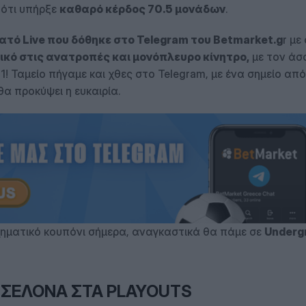
 ότι υπήρξε
καθαρό κέρδος 70
.5 μονάδων
.
νατό
Live που δόθηκε στο
Telegram του
Betmarket.
g
r με
ικό στις ανατροπές και μονόπλευρο κίνητρο,
με τον άσ
1-1! Ταμείο πήγαμε και χθες στο Telegram, με ένα σημείο απ
θα προκύψει η ευκαιρία.
χηματικό κουπόνι σήμερα, αναγκαστικά θα πάμε σε
Underg
ΤΣΕΛΌΝΑ ΣΤΑ
PLAYOUTS