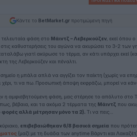
ΠΡΟΓΝΩΣΤΙΚΆ ΠΟΔΟΣ
Κάντε το
BetMarket.gr
προτιμώμενη πηγή
ν τελευταία φάση στο
Μάιντζ – Λεβερκούζεν
, εκεί όπου ο
στις καθυστερήσεις του αγώνα να ακυρώσει το 3-2 των γ
αταλάβω γιατί ακύρωσε το τέρμα, αν κάτι υπάρχει εκεί (
ίκτη της Λεβερκούζεν και πέναλτι.
σημείο η μπάλα απλά να αγγίζει τον παίκτη (χωρίς να επη
αι χέρι, τι να πω. Προσωπική άποψη εκφράζω, μπορεί να κά
ήν η αμφισβητούμενη φάση, μας στέρησε το απόλυτο στο Tr
Όπως, βέβαια, και τα ακόμα 2 τέρματα της
Μάιντζ
που ακυ
 φορές αλλά μέτρησαν μόνο τα 2).
Τι να πεις…
κύριακο,
επιβεβαιώθηκαν 6/8 βασικά σημεία
που πρότει
ήματος
(μαζί με τη δυάδα των anytime Βάρντι και Λακαζέτ