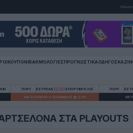
Καλύτερ
ΡΟΙ
ΚΟΥΠΌΝΙ
ΒΑΘΜΟΛΟΓΊΕΣ
ΠΡΟΓΝΩΣΤΙΚΆ
ΟΔΗΓΌΣ
ΚΑΖΊΝ
22:30
22
ΠΟΡ1
ΕΣΤΡΈΛΑ
ΣΠΌΡΤΙΝΓΚ ΛΙΣ.
ΠΟΡ1
ΕΣΤΡΈΛΑ
ΝΑ ΣΚΟΡΆΡΕΙ Ο ΙΩΑΝΝΊΔΗΣ @ 2.05
BETBUILDER
ΠΑΡΤΣΕΛΌΝΑ ΣΤΑ PLAYOUTS