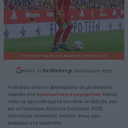
ΠΡΟΓΝΩΣΤΙΚΆ ΠΟΔΟΣΦΑΊΡΟΥ
|
3 ΙΟΥΛΊΟΥ 2025
Κάντε το
BetMarket.gr
προτιμώμενη πηγή
Η αλήθεια είναι ότι βρισκόμαστε σε μία δύσκολη
περίοδο στα
προγνωστικά στοιχήματος
. Καθώς
τόσο τα πρωταθλήματα που είναι σε εξέλιξη, όσο
και το Παγκόσμιο Κύπελλο Συλλόγων 2025,
αποτελούν «δύσκολες πίστες», όπως έχω
αναφέρει στο παρελθόν.