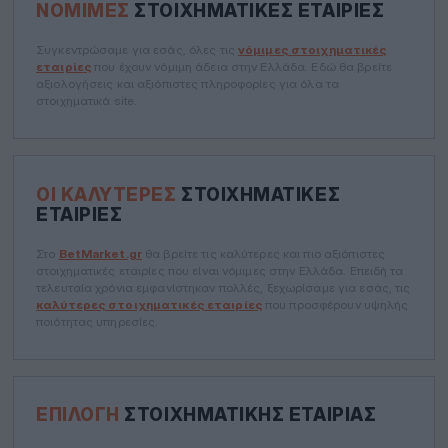
ΝΌΜΙΜΕΣ
ΣΤΟΙΧΗΜΑΤΙΚΈΣ ΕΤΑΙΡΊΕΣ
Συγκεντρώσαμε για εσάς, όλες τις
νόμιμες στοιχηματικές
εταιρίες
που έχουν νόμιμη άδεια στην Ελλάδα. Εδώ θα βρείτε
αξιολογήσεις και αξιόπιστες πληροφορίες για όλα τα
στοιχηματικά site.
ΟΙ ΚΑΛΎΤΕΡΕΣ
ΣΤΟΙΧΗΜΑΤΙΚΈΣ
ΕΤΑΙΡΊΕΣ
Στο
BetMarket.gr
θα βρείτε τις καλύτερες και πιο αξιόπιστες
στοιχηματικές εταιρίες που είναι νόμιμες στην Ελλάδα. Επειδή τα
τελευταία χρόνια εμφανίστηκαν πολλές, ξεχωρίσαμε για εσάς, τις
καλύτερες στοιχηματικές εταιρίες
που προσφέρουν υψηλής
ποιότητας υπηρεσίες.
ΕΠΙΛΟΓΉ
ΣΤΟΙΧΗΜΑΤΙΚΉΣ ΕΤΑΙΡΊΑΣ