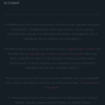
SITEMAP
Το BetMarket.gr δεν είναι στοιχηματική εταιρία και δεν παρέχει υπηρεσίες
στοιχήματος. Το BetMarket.gr είναι ένας οδηγός για τις νόμιμες
στοιχηματικές εταιρίες στην Ελλάδα και παρέχει πληροφορίες για τις
προσφορές και τα μπόνους που προσφέρουν.
Στο BetMarket.gr θα βρείτε τις αδειοδοτημένες
στοιχηματικές εταιρίες
της
Ελλάδας και τις
εταιρίες κάτω από τις οποίες λειτουργούν
βάση του
νόμου 4002/2011 (Α 180) για την Παροχή Υπηρεσιών Διαδικτυακού
Στοιχήματος. Οι άδειες δίνονται και ελέγχονται απο την Επιτροπή
Εποπτείας και Ελέγχου Παιγνίων (ΕΕΕΠ).
Η συχνή συμμετοχή στα Παίγνια μπορεί να εκθέτει τους συμμετέχοντες
στον κίνδυνο του εθισμού και στην απώλεια περιουσίας.
Στοιχηματίστε
Υπεύθυνα
Ο ιστότοπος λειτουργεί υπό τη διαχείριση της Betmarket (CY) Ltd και
παρέχει νόμιμα υπηρεσίες στην Ελλάδα με αριθμό Άδειας