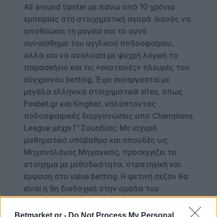
All around tipster με πάνω από 10 χρόνια
εμπειρίας στη στοιχηματική αγορά. Ικανός να
αποθεώσει τη μαγεία και το αγνό
συναίσθημα του αγγλικού ποδοσφαίρου,
αλλά και να αναλύσει με ψυχρή λογική το
παρασκήνιο και τις «σκοτεινές» πλευρές του
σύγχρονου betting. Έχει συνεργαστεί με
μεγάλα ελληνικά στοιχηματικά sites, όπως
Foxbet.gr και Kingbet, καλύπτοντας
ποδοσφαιρικές διοργανώσεις από Champions
League μέχρι Γ’ Σουηδίας. Με ισχυρό
μαθηματικό υπόβαθρο και σπουδές ως
Μηχανολόγος Μηχανικός, προσεγγίζει το
στοίχημα με μεθοδικότητα, στρατηγική και
έμφαση στο value betting. Η φετινή σεζόν θα
είναι η 9η διαδοχική στην ομάδα του
BetMarket, με θετικό ισοζύγιο σε βάθος
χρόνου, παρά τις αναπόφευκτες
Betmarket.gr -
Do Not Process My Personal