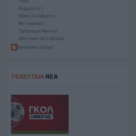
Τένις
Φόρμουλα 1
Ειδικά Στοιχήματα
Μεταγραφές
Πρόγραμμα Αγώνων
Αθλητικές Μεταδόσεις
BetMarket United
ΤΕΛΕΥΤΑΊΑ
ΝΈΑ