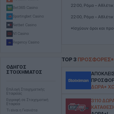
22:00, Ρόμα – Αθλέτι
Bet365 Casino
Sportingbet Casino
22:00, Ρόμα – Αθλέτι
Netbet Casino
*Ισχύουν όροι και πρ
N1 Casino
Regency Casino
TOP 3
ΠΡΟΣΦΟΡΈΣ*
ΟΔΗΓΌΣ
ΣΤΟΙΧΉΜΑΤΟΣ
ΑΠΟΚΛΕΙ
ΠΡΟΣΦΟΡ
ΔΏΡΑ* ΧΩ
Επιλογή Στοιχηματικής
Εταιρείας
Εγγραφή σε Στοιχηματική
3110 ΔΏΡ
Εταιρεία
ΚΑΤΆΘΕΣ
Τι είναι η Γκανιότα
ΔΏΡΑ*!