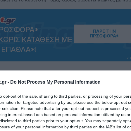
ΠΡΟΣΦΟΡΆ*
ΠΆΡΕ ΤΗΝ
ΠΡΣΟΦΟΡΆ*
ΧΩΡΊΣ ΚΑΤΆΘΕΣΗ ΜΕ
 ΈΠΑΘΛΑ*!
*Όρ
 θα σταθούμε σήμερα, καθώς από το πρώτο του παιχνίδι 
 τους χώρους που έβρισκε ο αντίπαλος. Η Ουντινέζε δεν κ
.gr -
Do Not Process My Personal Information
μόλις 0.39 xGoals με δυο τελικές στην εστία και είχε μόλις 
to opt-out of the sale, sharing to third parties, or processing of your per
δημιούργησε σημαντικές ευκαιρίες, είχε οκτώ σουτ στην εστ
formation for targeted advertising by us, please use the below opt-out s
ύο κόρνερ.
Γενικότερα, οι ομάδες του Γιούριτς δεν φλυα
r selection. Please note that after your opt-out request is processed y
ται κυρίως στον άξονα
.
eing interest-based ads based on personal information utilized by us or
disclosed to third parties prior to your opt-out. You may separately opt-
losure of your personal information by third parties on the IAB’s list of
ικ