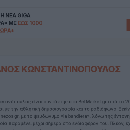
Η ΝΈΑ GIGA
Ά* ΜΕ
ΕΩΣ 1000
ΔΩΡΑ*
ΆΝΟΣ ΚΩΝΣΤΑΝΤΙΝΌΠΟΥΛΟΣ
τινόπουλος είναι συντάκτης στο BetMarket.gr από το 2
 με την αθλητική δημοσιογραφία και το ραδιόφωνο. Ξεκί
nezos.gr, με το ψευδώνυμο «la bandiera», λόγω της έντο
οποία παραμένει μέχρι σήμερα στο ενδιαφέρον του. Πλέον, έ