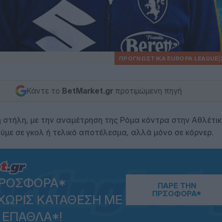
ΠΡΟΓΝΩΣΤΙΚΆ EUROPA LEAGUE
|
Κάντε το
BetMarket.gr
προτιμώμενη πηγή
η στήλη, με την αναμέτρηση της Ρόμα κόντρα στην Αθλέτι
ύμε σε γκολ ή τελικό αποτέλεσμα, αλλά μόνο σε κόρνερ.
ΠΡΟΣΦΟΡΆ*
ΠΆΡΕ ΤΗΝ
ΠΡΣΟΦΟΡΆ*
ΧΩΡΊΣ ΚΑΤΆΘΕΣΗ ΜΕ
 ΈΠΑΘΛΑ*!