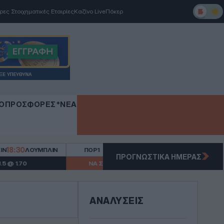
ες Στοιχηματικές Εταιρίες
Καζίνο Live
Πόκερ
Ο
ΠΡΟΣΦΟΡΈΣ*
ΝΈΑ
0
22:30
ΛΟΎΜΠΛΙΝ
ΠΟΡ1
ΕΣΤΡΈΛΑ
ΣΠΌΡΤΙΝΓΚ ΛΙΣ.
ΠΟΡ
ΠΡΟΓΝΩΣΤΙΚΆ ΗΜΈΡΑΣ
70
ΝΑ ΣΚΟΡΆΡΕΙ Ο ΙΩΑΝΝΊΔΗΣ @ 2.05
ΑΝΑΛΎΣΕΙΣ