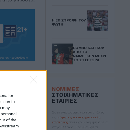
ΚΑΤΆΘΕΣΗ ΑΠΌ
ΤΗ STOIXIMAN
Η ΕΠΙΣΤΡΟΦΉ ΤΟΥ
ΦΏΤΗ
21+
COMBO ΚΑΙ ΓΚΟΛ
ΑΠΌ ΤΟ
ΝΑΪΜΈΓΚΕΝ ΜΈΧΡΙ
οι και προϋποθέσεις
ΤΟ ΣΤΣΈΤΣΙΝ!
κατάφερε να
ατάφερε να
ένα (!) κόρνερ.
ΝΌΜΙΜΕΣ
ΣΤΟΙΧΗΜΑΤΙΚΈΣ
sonal or
ία και 1.98
ΕΤΑΙΡΊΕΣ
ection to
ρούν στην
ou may
Συγκεντρώσαμε για εσάς, όλες
 personal
τις
νόμιμες στοιχηματικές
out of the
εταιρίες
που έχουν νόμιμη άδεια
 downstream
στην Ελλάδα. Εδώ θα βρείτε