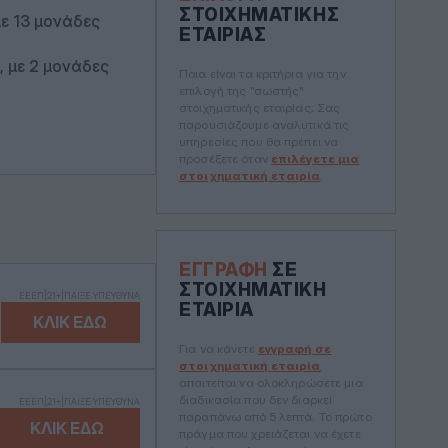
ΣΤΟΙΧΗΜΑΤΙΚΉΣ
με 13 μονάδες
ΕΤΑΙΡΊΑΣ
, με 2 μονάδες
Ποια είναι τα κριτήρια για την
επιλογή της "σωστής"
στοιχηματικής εταιρίας; Σας
παρουσιάζουμε αναλυτικά τις
υπηρεσίες που θα πρέπει να
προσέξετε όταν
επιλέγετε μια
στοιχηματική εταιρία
.
ΕΓΓΡΑΦΉ
ΣΕ
ΣΤΟΙΧΗΜΑΤΙΚΉ
ΕΕΕΠ|21+|ΠΑΙΞΕ ΥΠΕΥΘΥΝΑ
ΕΤΑΙΡΊΑ
ΚΛΙΚ ΕΔΩ
Για να κάνετε
εγγραφή σε
στοιχηματική εταιρία
,
απαιτείται να ολοκληρώσετε μια
διαδικασία που δεν διαρκεί
ΕΕΕΠ|21+|ΠΑΙΞΕ ΥΠΕΥΘΥΝΑ
παραπάνω από 5 λεπτά. Το πρώτο
ΚΛΙΚ ΕΔΩ
πράγμα που χρειάζεται να έχετε