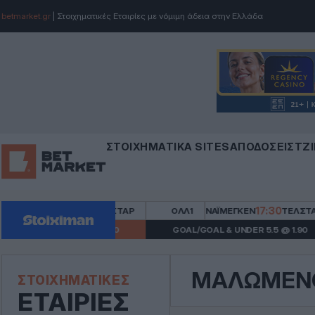
betmarket.gr
| Στοιχηματικές Εταιρίες με νόμιμη άδεια στην Ελλάδα
ΣΤΟΙΧΗΜΑΤΙΚΆ SITES
ΑΠΟΔΌΣΕΙΣ
ΤΖΊ
17:30
ΟΛΛ1
ΝΑΪΜΈΓΚΕΝ
ΤΈΛΣΤΑΡ
GOAL/GOAL & UNDER 5.5 @ 1.90
ΜΑΛΩΜΈΝΟ
ΣΤΟΙΧΗΜΑΤΙΚΈΣ
ΕΤΑΙΡΊΕΣ