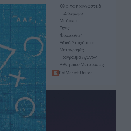
Όλα τα προγνωστικά
Ποδόσφαιρο
Μπάσκετ
Τένις
Φόρμουλα 1
Ειδικά Στοιχήματα
Μεταγραφές
Πρόγραμμα Αγώνων
Αθλητικές Μεταδόσεις
BetMarket United