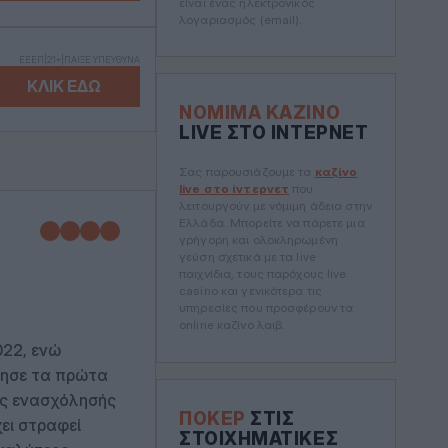
είναι ένας ηλεκτρονικός
λογαριασμός (email).
ΕΕΕΠ|21+|ΠΑΙΞΕ ΥΠΕΥΘΥΝΑ
ΚΛΙΚ ΕΔΩ
ΝΌΜΙΜΑ ΚΑΖΊΝΟ
LIVE ΣΤΟ ΊΝΤΕΡΝΕΤ
Σας παρουσιάζουμε τα
καζίνο
live στο ίντερνετ
που
λειτουργούν με νόμιμη άδεια στην
Ελλάδα. Μπορείτε να πάρετε μια
γρήγορη και ολοκληρωμένη
γεύση σχετικά με τα live
παιχνίδια, τους παρόχους live
casino και γενικότερα τις
υπηρεσίες που προσφέρουν τα
online καζίνο λαιβ.
022, ενώ
νησε τα πρώτα
νης ενασχόλησής
ΠΌΚΕΡ
ΣΤΙΣ
χει στραφεί
ΣΤΟΙΧΗΜΑΤΙΚΈΣ