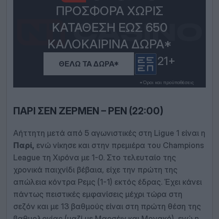
ΠΡΟΣΦΟΡΆ ΧΩΡΊΣ
ΚΑΤΆΘΕΣΗ ΈΩΣ 650
ΚΑΛΟΚΑΙΡΙΝΆ ΔΏΡΑ*
21+
ΘΈΛΩ ΤΑ ΔΏΡΑ*
*Όροι και προϋποθέσεις
ΠΑΡΊ ΣΕΝ ΖΕΡΜΈΝ – ΡΕΝ (22:00)
Αήττητη μετά από 5 αγωνιστικές στη Ligue 1 είναι η
Παρί,
ενώ νίκησε και στην πρεμιέρα του Champions
League τη Χιρόνα με 1-0. Στο τελευταίο της
χρονικά παιχνίδι βέβαια, είχε την πρώτη της
απώλεια κόντρα Ρεμς (1-1) εκτός έδρας. Έχει κάνει
πάντως πειστικές εμφανίσεις μέχρι τώρα στη
σεζόν και με 13 βαθμούς είναι στη πρώτη θέση της
βαθμολογίας (μαζί με Μαρσέιγ και Μονακό), ενώ η