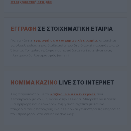
στοιχηματική εταιρία
.
ΕΓΓΡΑΦΉ
ΣΕ ΣΤΟΙΧΗΜΑΤΙΚΉ ΕΤΑΙΡΊΑ
Για να κάνετε
εγγραφή σε στοιχηματική εταιρία
, απαιτείται
να ολοκληρώσετε μια διαδικασία που δεν διαρκεί παραπάνω από
5 λεπτά. Το πρώτο πράγμα που χρειάζεται να έχετε είναι ένας
ηλεκτρονικός λογαριασμός (email).
ΝΌΜΙΜΑ ΚΑΖΊΝΟ
LIVE ΣΤΟ ΊΝΤΕΡΝΕΤ
Σας παρουσιάζουμε τα
καζίνο live στο ίντερνετ
που
λειτουργούν με νόμιμη άδεια στην Ελλάδα. Μπορείτε να πάρετε
μια γρήγορη και ολοκληρωμένη γεύση σχετικά με τα live
παιχνίδια, τους παρόχους live casino και γενικότερα τις υπηρεσίες
που προσφέρουν τα online καζίνο λαιβ.