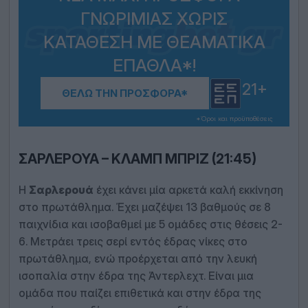
ΓΝΩΡΙΜΊΑΣ ΧΩΡΊΣ
ΚΑΤΆΘΕΣΗ ΜΕ ΘΕΑΜΑΤΙΚΆ
ΈΠΑΘΛΑ*!
21+
ΘΈΛΩ ΤΗΝ ΠΡΟΣΦΟΡΆ*
*Όροι και προϋποθέσεις
ΣΑΡΛΕΡΟΥΆ – ΚΛΑΜΠ ΜΠΡΙΖ (21:45)
Η
Σαρλερουά
έχει κάνει μία αρκετά καλή εκκίνηση
στο πρωτάθλημα. Έχει μαζέψει 13 βαθμούς σε 8
παιχνίδια και ισοβαθμεί με 5 ομάδες στις θέσεις 2-
6. Μετράει τρεις σερί εντός έδρας νίκες στο
πρωτάθλημα, ενώ προέρχεται από την λευκή
ισοπαλία στην έδρα της Άντερλεχτ. Είναι μια
ομάδα που παίζει επιθετικά και στην έδρα της