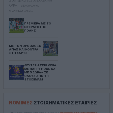
Σούπερ Καπ μεταξύ ΑΕΚ και
ΟΦΗ. Τι βλέπουν οι
στοιχηματικές…
ΠΡΕΜΙΈΡΑ ΜΕ ΤΟ
ΝΤΈΡΜΠΙ ΤΗΣ
ΠΌΛΗΣ
ΜΕ ΤΟΝ ΟΡΘΌΔΟΞΟ
ΆΓΙΑΞ ΚΑΙ ΚΌΝΤΡΑ
ΣΤΗ ΧΑΡΤΣ!
ΔΕΎΤΕΡΗ ΣΕΡΊ ΜΈΡΑ
ΜΕ HAPPY HOUR ΚΑΙ
ΜΕ 5 ΔΏΡΑ* ΣΕ
ΌΛΟΥΣ ΑΠΌ ΤΗ
STOIXIMAN!
ΝΌΜΙΜΕΣ
ΣΤΟΙΧΗΜΑΤΙΚΈΣ ΕΤΑΙΡΊΕΣ
Συγκεντρώσαμε για εσάς, όλες τις
νόμιμες στοιχηματικές