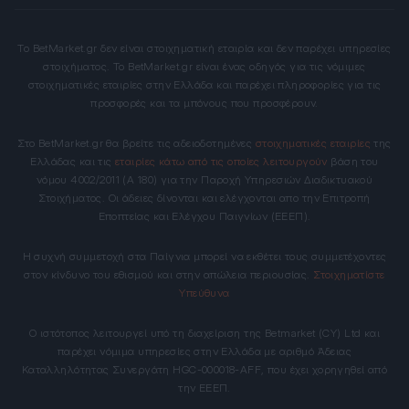
Το BetMarket.gr δεν είναι στοιχηματική εταιρία και δεν παρέχει υπηρεσίες
στοιχήματος. Το BetMarket.gr είναι ένας οδηγός για τις νόμιμες
στοιχηματικές εταιρίες στην Ελλάδα και παρέχει πληροφορίες για τις
προσφορές και τα μπόνους που προσφέρουν.
Στο BetMarket.gr θα βρείτε τις αδειοδοτημένες
στοιχηματικές εταιρίες
της
Ελλάδας και τις
εταιρίες κάτω από τις οποίες λειτουργούν
βάση του
νόμου 4002/2011 (Α 180) για την Παροχή Υπηρεσιών Διαδικτυακού
Στοιχήματος. Οι άδειες δίνονται και ελέγχονται απο την Επιτροπή
Εποπτείας και Ελέγχου Παιγνίων (ΕΕΕΠ).
Η συχνή συμμετοχή στα Παίγνια μπορεί να εκθέτει τους συμμετέχοντες
στον κίνδυνο του εθισμού και στην απώλεια περιουσίας.
Στοιχηματίστε
Υπεύθυνα
Ο ιστότοπος λειτουργεί υπό τη διαχείριση της Betmarket (CY) Ltd και
παρέχει νόμιμα υπηρεσίες στην Ελλάδα με αριθμό Άδειας
Καταλληλότητας Συνεργάτη HGC-000018-AFF, που έχει χορηγηθεί από
την ΕΕΕΠ.