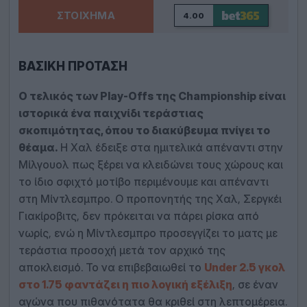
4.00
ΒΑΣΙΚΉ ΠΡΌΤΑΣΗ
Ο τελικός των Play-Offs της Championship είναι
ιστορικά ένα παιχνίδι τεράστιας
σκοπιμότητας, όπου το διακύβευμα πνίγει το
θέαμα.
Η Χαλ έδειξε στα ημιτελικά απέναντι στην
Μίλγουολ πως ξέρει να κλειδώνει τους χώρους και
το ίδιο σφιχτό μοτίβο περιμένουμε και απέναντι
στη Μίντλεσμπρο. Ο προπονητής της Χαλ, Σεργκέι
Γιακίροβιτς, δεν πρόκειται να πάρει ρίσκα από
νωρίς, ενώ η Μίντλεσμπρο προσεγγίζει το ματς με
τεράστια προσοχή μετά τον αρχικό της
αποκλεισμό. Το να επιβεβαιωθεί το
Under 2.5 γκολ
στο 1.75 φαντάζει η πιο λογική εξέλιξη
, σε έναν
αγώνα που πιθανότατα θα κριθεί στη λεπτομέρεια.