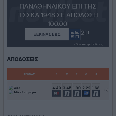
ΠΑΝΑΘΗΝΑΪΚΟΎ ΕΠΙ ΤΗΣ
ΤΣΣΚΑ 1948 ΣΕ ΑΠΌΔΟΣΗ
100.00!
21+
ΞΕΚΙΝΆΣ ΕΔΏ
*Όροι και προϋποθέσεις
ΑΠΟΔΌΣΕΙΣ
ΑΓΏΝΑΣ
1
X
2
O
U
4.40
3.45
1.90
2.22
1.68
Χαλ
(7)
Μίντλεσμπρο