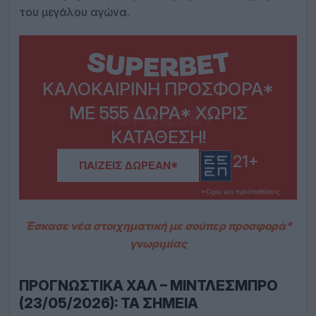
του μεγάλου αγώνα.
ΚΑΛΟΚΑΙΡΙΝΉ ΠΡΟΣΦΟΡΆ*
ΜΕ 555 ΔΏΡΑ* ΧΩΡΊΣ
ΚΑΤΆΘΕΣΗ!
21+
ΠΑΊΖΕΙΣ ΔΩΡΕΆΝ*
*Όροι και προϋποθέσεις
Έσκασε νέα στοιχηματική με σούπερ προσφορά*
γνωριμίας
ΠΡΟΓΝΩΣΤΙΚΆ ΧΑΛ – ΜΊΝΤΛΕΣΜΠΡΟ
(23/05/2026): ΤΑ ΣΗΜΕΊΑ