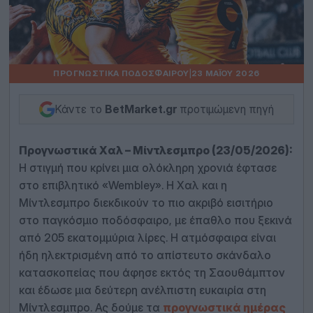
ΠΡΟΓΝΩΣΤΙΚΆ ΠΟΔΟΣΦΑΊΡΟΥ
|
23 ΜΑΪ́ΟΥ 2026
Κάντε το
BetMarket.gr
προτιμώμενη πηγή
Προγνωστικά Χαλ – Μίντλεσμπρο (23/05/2026):
Η στιγμή που κρίνει μια ολόκληρη χρονιά έφτασε
στο επιβλητικό «Wembley». Η Χαλ και η
Μίντλεσμπρο διεκδικούν το πιο ακριβό εισιτήριο
στο παγκόσμιο ποδόσφαιρο, με έπαθλο που ξεκινά
από 205 εκατομμύρια λίρες. Η ατμόσφαιρα είναι
ήδη ηλεκτρισμένη από το απίστευτο σκάνδαλο
κατασκοπείας που άφησε εκτός τη Σαουθάμπτον
και έδωσε μια δεύτερη ανέλπιστη ευκαιρία στη
Μίντλεσμπρο. Ας δούμε τα
προγνωστικά ημέρας