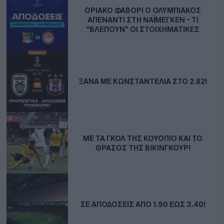
ΟΡΙΑΚΌ ΦΑΒΟΡΊ Ο ΟΛΥΜΠΙΑΚΌΣ
ΑΠΈΝΑΝΤΙ ΣΤΗ ΝΑΪΜΈΓΚΕΝ - ΤΙ
"ΒΛΈΠΟΥΝ" ΟΙ ΣΤΟΙΧΗΜΑΤΙΚΈΣ
ΞΑΝΆ ΜΕ ΚΩΝΣΤΑΝΤΈΛΙΑ ΣΤΟ 2.82!
ΜΕ ΤΑ ΓΚΟΛ ΤΗΣ ΚΟΥΌΠΙΟ ΚΑΙ ΤΟ
ΘΡΆΣΟΣ ΤΗΣ ΒΊΚΙΝΓΚΟΥΡ!
ΣΕ ΑΠΟΔΌΣΕΙΣ ΑΠΌ 1.90 ΈΩΣ 3.40!