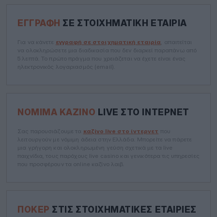
ΕΓΓΡΑΦΉ
ΣΕ ΣΤΟΙΧΗΜΑΤΙΚΉ ΕΤΑΙΡΊΑ
Για να κάνετε
εγγραφή σε στοιχηματική εταιρία
, απαιτείται
να ολοκληρώσετε μια διαδικασία που δεν διαρκεί παραπάνω από
5 λεπτά. Το πρώτο πράγμα που χρειάζεται να έχετε είναι ένας
ηλεκτρονικός λογαριασμός (email).
ΝΌΜΙΜΑ ΚΑΖΊΝΟ
LIVE ΣΤΟ ΊΝΤΕΡΝΕΤ
Σας παρουσιάζουμε τα
καζίνο live στο ίντερνετ
που
λειτουργούν με νόμιμη άδεια στην Ελλάδα. Μπορείτε να πάρετε
μια γρήγορη και ολοκληρωμένη γεύση σχετικά με τα live
παιχνίδια, τους παρόχους live casino και γενικότερα τις υπηρεσίες
που προσφέρουν τα online καζίνο λαιβ.
ΠΌΚΕΡ
ΣΤΙΣ ΣΤΟΙΧΗΜΑΤΙΚΈΣ ΕΤΑΙΡΊΕΣ