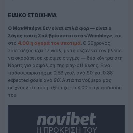
ΕΙΔΙΚΌ ΣΤΟΊΧΗΜΑ
Ο ΜακΜπέρνι δεν είναι απλά φορ — είναι ο
λόγος που η Χαλ βρίσκεται στο «Wembley»
, και
στο
4.00 η αγορά τον υποτιμά
. Ο 29χρονος
Σκωτσέζος έχει 17 γκολ, με τη σεζόν να τον βλέπει
να σκοράρει σε κρίσιμες στιγμές — δύο κόντρα στη
Νόριτς για ασφάλιση της play-off θέσης. Είναι
ποδοσφαιριστής με 0,53 γκολ ανά 90’ και 0,38
expected goals ανά 90’. Αυτά τα νούμερα μας
δείχνουν το πόση αξία έχει το 4.00 στην απόδοση
του.
Η ΠΡΌΚΡΙΣΗ ΤΟΥ