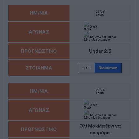
23/05
17:30
Χαλ
Μίντλεσμπρο
Under 2.5
1.91
23/05
17:30
Χαλ
Μίντλεσμπρο
Ολί ΜακΜπέρνι να
σκοράρει