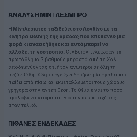
ΑΝΆΛΥΣΗ ΜΊΝΤΛΕΣΜΠΡΟ
Η Μίντλεσμπρο ταξιδεύει στο Λονδίνο με τα
κίνητρα εκείνης της ομάδας που «πέθανε» μία
φορά κι αναστήθηκε και αυτό μπορεί να
αλλάξει τη νοοτροπία
. Οι «Boro» τελείωσαν τη
πρωτάθλημα 7 βαθμούς μπροστά από τη Χαλ,
αποδεικνύοντας ότι ήταν ανώτεροι σε όλη τη
σεζόν. Ο Κιμ Χέλμπεργκ έχει δομήσει μία ομάδα που
παίζει από πίσω και εκμεταλλεύεται τους χώρους
γρήγορα στην αντεπίθεση. Το θέμα είναι το πόσο
πρόλαβε να ετοιμαστεί για την συμμετοχή της
στον τελικό.
ΠΙΘΑΝΈΣ ΕΝΔΕΚΆΔΕΣ