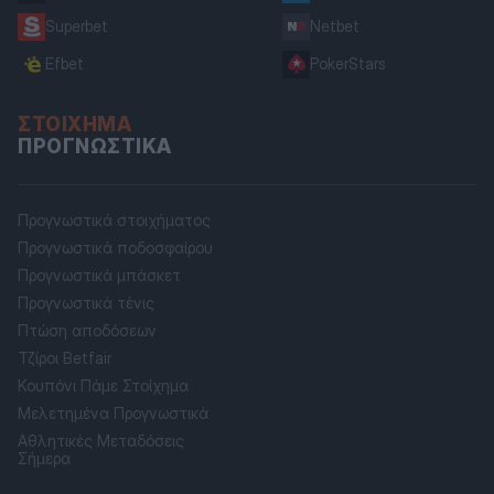
Superbet
Netbet
Efbet
PokerStars
ΣΤΟΊΧΗΜΑ
ΠΡΟΓΝΩΣΤΙΚΆ
Προγνωστικά στοιχήματος
Προγνωστικά ποδοσφαίρου
Προγνωστικά μπάσκετ
Προγνωστικά τένις
Πτώση αποδόσεων
Τζίροι Betfair
Κουπόνι Πάμε Στοίχημα
Μελετημένα Προγνωστικά
Αθλητικές Μεταδόσεις
Σήμερα