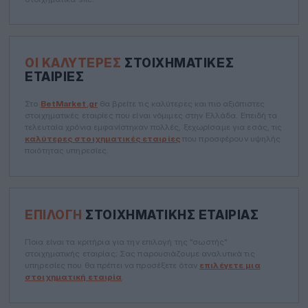
ΟΙ ΚΑΛΎΤΕΡΕΣ
ΣΤΟΙΧΗΜΑΤΙΚΈΣ
ΕΤΑΙΡΊΕΣ
Στο
BetMarket.gr
θα βρείτε τις καλύτερες και πιο αξιόπιστες
στοιχηματικές εταιρίες που είναι νόμιμες στην Ελλάδα. Επειδή τα
τελευταία χρόνια εμφανίστηκαν πολλές, ξεχωρίσαμε για εσάς, τις
καλύτερες στοιχηματικές εταιρίες
που προσφέρουν υψηλής
ποιότητας υπηρεσίες.
ΕΠΙΛΟΓΉ
ΣΤΟΙΧΗΜΑΤΙΚΉΣ ΕΤΑΙΡΊΑΣ
Ποια είναι τα κριτήρια για την επιλογή της "σωστής"
στοιχηματικής εταιρίας; Σας παρουσιάζουμε αναλυτικά τις
υπηρεσίες που θα πρέπει να προσέξετε όταν
επιλέγετε μια
στοιχηματική εταιρία
.