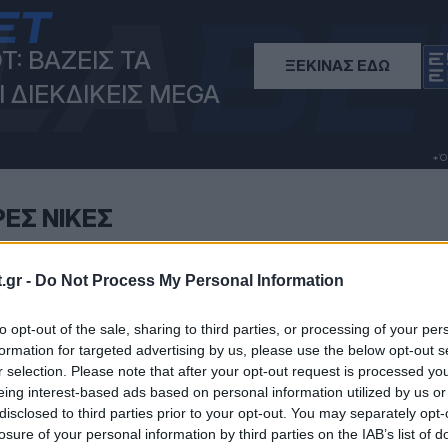
: ΒΆΖΕΙΣ ΤΑ
ΞΕΚΙΝΆΣ ΕΔΏ
Ι ΔΙΕΚΔΙΚΕΊΣ MEGA
*Όρ
ΕΣ ΝΊΚΕΣ
perleague 2
, η μεγαλύτερη νίκη ήρθε το Νοέμβριο, όταν η
.gr -
Do Not Process My Personal Information
ό Β’ εκτός έδρας και εμείς πήγαμε ένα μεγαλοπρεπές ταμεί
to opt-out of the sale, sharing to third parties, or processing of your per
formation for targeted advertising by us, please use the below opt-out s
νωστικά Serie A
, στις 29 Δεκεμβρίου ανέλυσα το Ρόμα – 
r selection. Please note that after your opt-out request is processed y
ιγκαρντ θα έχει μια κεφαλιά στην εστία, σε
απόδοση 8.0
eing interest-based ads based on personal information utilized by us or
ηκε και το να έχει τελική στην εστία ο Νορβηγός (5.50) και
disclosed to third parties prior to your opt-out. You may separately opt-
losure of your personal information by third parties on the IAB’s list of
κοράρει με κεφαλιά (26.00).