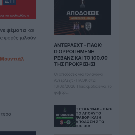
οι και προϋποθέσεις
λένε ψέματα
και
ές φορές
μιλούν
ΆΝΤΕΡΛΕΧΤ - ΠΑΟΚ:
ΙΣΟΡΡΟΠΗΜΈΝΗ
ΡΕΒΆΝΣ ΚΑΙ ΤΟ 100.00
Μουντιάλ
ΤΗΣ ΠΡΌΚΡΙΣΗΣ!
Οι αποδόσεις για τον αγώνα
Άντερλεχτ - ΠΑΟΚ στις
13/08/2026. Ποια ομάδα είναι το
φαβορί…
ΤΣΣΚΑ 1948 - ΠΑΟ:
ΤΟ ΑΠΌΛΥΤΟ
ύτερο
ΦΑΒΟΡΊ ΚΑΙ Η
ΑΠΌΔΟΣΗ ΣΤΟ
100.00!