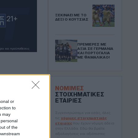
ΞΕΚΙΝΆΕΙ ΜΕ ΤΟ
21+
ΔΕΞΊ Ο ΚΟΎΤΣΙΑΣ
ΠΡΕΜΙΈΡΕΣ ΜΕ
ΑΞΊΑ ΣΕ ΓΕΡΜΑΝΊΑ
οι και προϋποθέσεις
ΚΑΙ ΠΟΡΤΟΓΑΛΊΑ
ΜΕ ΦΑΜΑΛΙΚΆΟ!
 Ηλιούπολη
ΝΌΜΙΜΕΣ
ο, σε
απόδοση
ΣΤΟΙΧΗΜΑΤΙΚΈΣ
ΕΤΑΙΡΊΕΣ
sonal or
ection to
Τζένοα και
Συγκεντρώσαμε για εσάς, όλες
ou may
τις
νόμιμες στοιχηματικές
0
! Μαζί με αυτό
 personal
εταιρίες
που έχουν νόμιμη άδεια
 παραλίγο να
out of the
στην Ελλάδα. Εδώ θα βρείτε
 downstream
αξιολογήσεις και αξιόπιστες