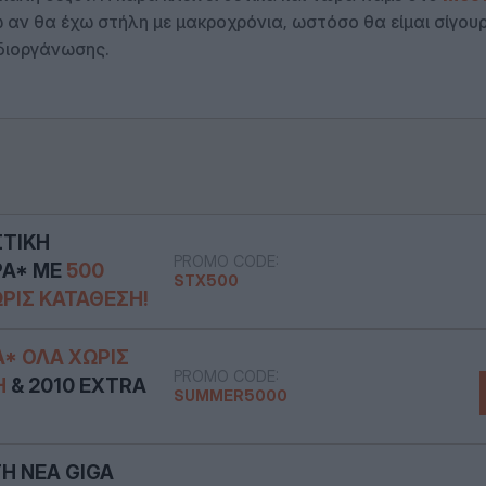
ω αν θα έχω στήλη με μακροχρόνια, ωστόσο θα είμαι σίγου
 διοργάνωσης.
ΣΤΙΚΉ
PROMO CODE:
Ά* ΜΕ
500
STX500
ΡΊΣ ΚΑΤΆΘΕΣΗ!
Α* ΟΛΑ ΧΩΡΊΣ
PROMO CODE:
Η
& 2010 EXTRA
SUMMER5000
Η ΝΈΑ GIGA