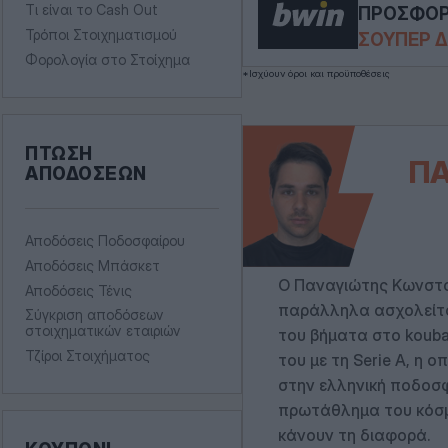
Τι είναι το Cash Out
ΠΡΟΣΦΟΡ
Τρόποι Στοιχηματισμού
ΣΟΎΠΕΡ 
Φορολογία στο Στοίχημα
*Ισχύουν όροι και προϋποθέσεις
ΠΤΩΣΗ
Π
ΑΠΟΔΟΣΕΩΝ
Αποδόσεις Ποδοσφαίρου
Αποδόσεις Μπάσκετ
Ο Παναγιώτης Κωνσταν
Αποδόσεις Τένις
παράλληλα ασχολείται
Σύγκριση αποδόσεων
στοιχηματικών εταιριών
του βήματα στο kouba
Τζίροι Στοιχήματος
του με τη Serie A, η 
στην ελληνική ποδοσφ
πρωτάθλημα του κόσμο
κάνουν τη διαφορά.