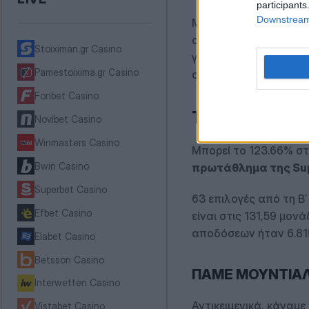
participants
Downstream 
Μεγάλη νίκη είχαμε κ
σε Βέροια και Αλεξάνδ
Stoiximan.gr Casino
γεγονός πως η Βέροια
Pamestoixima.gr Casino
στην παραμονή.
Fonbet Casino
ΤΟ ΚΑΛΎΤΕΡ
Novibet Casino
Winmasters Casino
Μπορεί το 123.66% στ
Bwin Casino
πρωτάθλημα της Sup
Superbet Casino
63 επιλογές από τη Β
Efbet Casino
είναι στις 131,59 μον
αποδόσεων ήταν 6.81
Elabet Casino
Betsson Casino
ΠΆΜΕ ΜΟΥΝΤΙΆ
Interwetten Casino
Αντικειμενικά, κάναμε
Vistabet Casino