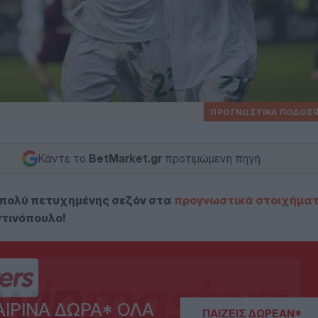
ΠΡΟΓΝΩΣΤΙΚΆ ΠΟΔΟΣ
Κάντε το
BetMarket.gr
προτιμώμενη πηγή
 πολύ πετυχημένης σεζόν στα
προγνωστικά στοιχήμα
τινόπουλο!
ΙΡΙΝΆ ΔΏΡΑ* ΌΛΑ
ΠΑΊΖΕΙΣ ΔΩΡΕΆΝ*