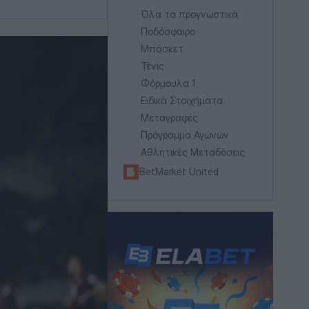
Όλα τα προγνωστικά
Ποδόσφαιρο
Μπάσκετ
Τένις
Φόρμουλα 1
Ειδικά Στοιχήματα
Μεταγραφές
Πρόγραμμα Αγώνων
Αθλητικές Μεταδόσεις
BetMarket United