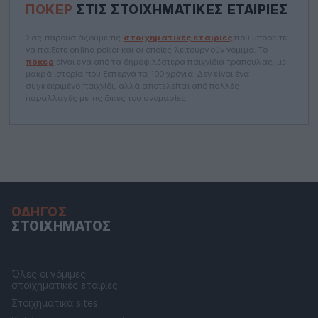
ΠΌΚΕΡ
ΣΤΙΣ ΣΤΟΙΧΗΜΑΤΙΚΈΣ ΕΤΑΙΡΊΕΣ
Σας παρουσιάζουμε τις
στοιχηματικές εταιρίες
που μπορείτε
να παίξετε online poker και οι οποίες λειτουργούν νόμιμα. Το
πόκερ
είναι ένα από τα δημοφιλέστερα παιχνίδια τράπουλας, με
μακρά ιστορία που ξεπερνά τα 100 χρόνια. Δεν είναι ένα
συγκεκριμένο παιχνίδι, αλλά αποτελείται από πολλές
παραλλαγές με τις δικές του ονομασίες.
ΟΔΗΓΌΣ
ΣΤΟΙΧΉΜΑΤΟΣ
Όλες οι νόμιμες
στοιχηματικές εταιρίες
Στοιχηματικά sites