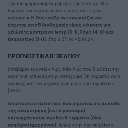
την πιο φορμαρισμένη ομάδα της Ιταλίας. Μία
Βερόνα που έχασε σημαντικούς παίκτες το
καλοκαίρι.
Η Ουντινέζε εντυπωσιάζει και
έρχεται από 5 διαδοχικές νίκες, κάποιες για
χάιλαιτς κόντρα σε Ιντερ (3-1), Ρόμα (4-0) και
Φιορεντίνα (1-0).
Στο 2.27 το «διπλό».
ΠΡΟΓΝΩΣΤΙΚΆ Β’ ΒΕΛΓΊΟΥ
Μπέβερεν εναντίον Λιρς. Μία Λιρς που διαθέτει την
καλύτερη επίθεση στην κατηγορία (16 τέρματα σε 6
αγώνες) και τον μεγαλύτερο μέσο όρο τερμάτων
(4.83).
Απίστευτο στατιστικό, που σημαίνει ότι σε κάθε
της αναμέτρηση (κατά μέσο όρο)
επιτυγχάνονται σχεδόν 5 τέρματα (όλα
goal
/
goal
ημιχρόνου).
Ψηλά στην σχετική λίστα