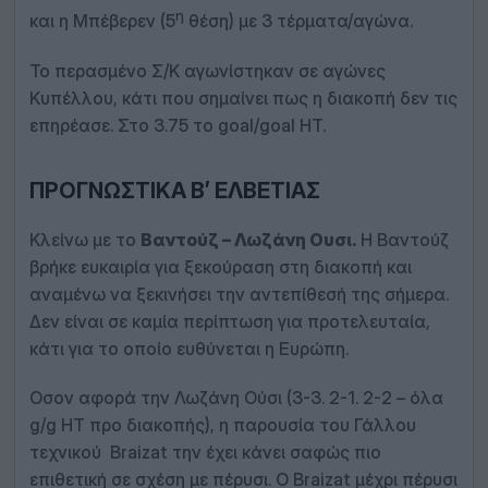
η
και η Μπέβερεν (5
θέση) με 3 τέρματα/αγώνα.
Το περασμένο Σ/Κ αγωνίστηκαν σε αγώνες
Κυπέλλου, κάτι που σημαίνει πως η διακοπή δεν τις
επηρέασε. Στο 3.75 το goal/goal HT.
ΠΡΟΓΝΩΣΤΙΚΆ Β’ ΕΛΒΕΤΊΑΣ
Κλείνω με το
Βαντούζ – Λωζάνη Ουσι.
Η Βαντούζ
βρήκε ευκαιρία για ξεκούραση στη διακοπή και
αναμένω να ξεκινήσει την αντεπίθεσή της σήμερα.
Δεν είναι σε καμία περίπτωση για προτελευταία,
κάτι για το οποίο ευθύνεται η Ευρώπη.
Οσον αφορά την Λωζάνη Ούσι (3-3. 2-1. 2-2 – όλα
g/g HT προ διακοπής), η παρουσία του Γάλλου
τεχνικού Braizat την έχει κάνει σαφώς πιο
επιθετική σε σχέση με πέρυσι. Ο Braizat μέχρι πέρυσι