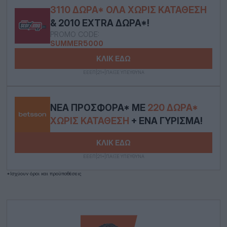
3110 ΔΏΡΑ* ΟΛΑ ΧΩΡΊΣ ΚΑΤΆΘΕΣΗ
& 2010 EXTRA ΔΏΡΑ*!
PROMO CODE:
SUMMER5000
ΚΛΙΚ ΕΔΩ
ΕΕΕΠ|21+|ΠΑΙΞΕ ΥΠΕΥΘΥΝΑ
ΝΈΑ ΠΡΟΣΦΟΡΆ* ΜΕ
220 ΔΏΡΑ*
ΧΩΡΊΣ ΚΑΤΆΘΕΣΗ
+ ΈΝΑ ΓΎΡΙΣΜΑ!
ΚΛΙΚ ΕΔΩ
ΕΕΕΠ|21+|ΠΑΙΞΕ ΥΠΕΥΘΥΝΑ
*Ισχύουν όροι και προϋποθέσεις