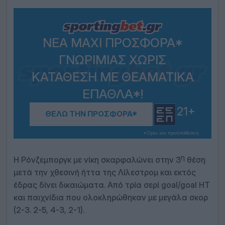
ΝΈΑ MAXI ΠΡΟΣΦΟΡΆ*
ΓΝΩΡΙΜΊΑΣ ΧΩΡΊΣ
ΚΑΤΆΘΕΣΗ ΜΕ ΘΕΑΜΑΤΙΚΆ
ΈΠΑΘΛΑ*!
21+
ΘΈΛΩ ΤΗΝ ΠΡΟΣΦΟΡΆ*
*Όροι και προϋποθέσεις
η
Η Ρόνζεμποργκ με νίκη σκαρφαλώνει στην 3
θέση
μετά την χθεσινή ήττα της Λίλεστρομ και εκτός
έδρας δίνει δικαιώματα. Από τρία σερί goal/goal HT
και παιχνίδια που ολοκληρώθηκαν με μεγάλα σκορ
(2-3. 2-5, 4-3, 2-1).