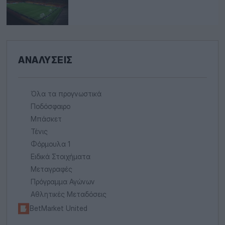
ΑΝΑΛΎΣΕΙΣ
Όλα τα προγνωστικά
Ποδόσφαιρο
Μπάσκετ
Τένις
Φόρμουλα 1
Ειδικά Στοιχήματα
Μεταγραφές
Πρόγραμμα Αγώνων
Αθλητικές Μεταδόσεις
BetMarket United