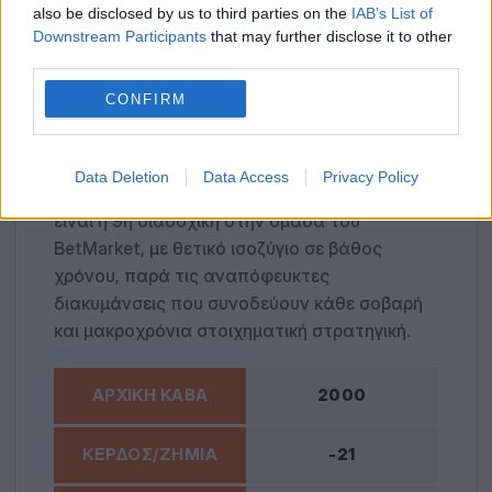
μεγάλα ελληνικά στοιχηματικά sites, όπως
also be disclosed by us to third parties on the
IAB’s List of
Foxbet.gr και Kingbet, καλύπτοντας
Downstream Participants
that may further disclose it to other
ποδοσφαιρικές διοργανώσεις από Champions
third parties.
League μέχρι Γ’ Σουηδίας. Με ισχυρό
CONFIRM
μαθηματικό υπόβαθρο και σπουδές ως
Μηχανολόγος Μηχανικός, προσεγγίζει το
στοίχημα με μεθοδικότητα, στρατηγική και
Data Deletion
Data Access
Privacy Policy
έμφαση στο value betting. Η φετινή σεζόν θα
είναι η 9η διαδοχική στην ομάδα του
BetMarket, με θετικό ισοζύγιο σε βάθος
χρόνου, παρά τις αναπόφευκτες
διακυμάνσεις που συνοδεύουν κάθε σοβαρή
και μακροχρόνια στοιχηματική στρατηγική.
2000
-21