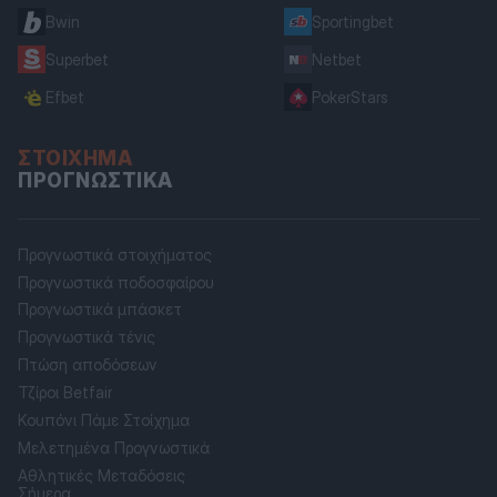
Bwin
Sportingbet
Superbet
Netbet
Efbet
PokerStars
ΣΤΟΊΧΗΜΑ
ΠΡΟΓΝΩΣΤΙΚΆ
Προγνωστικά στοιχήματος
Προγνωστικά ποδοσφαίρου
Προγνωστικά μπάσκετ
Προγνωστικά τένις
Πτώση αποδόσεων
Τζίροι Betfair
Κουπόνι Πάμε Στοίχημα
Μελετημένα Προγνωστικά
Αθλητικές Μεταδόσεις
Σήμερα