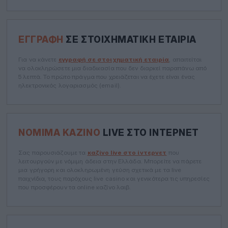
ΕΓΓΡΑΦΉ
ΣΕ ΣΤΟΙΧΗΜΑΤΙΚΉ ΕΤΑΙΡΊΑ
Για να κάνετε
εγγραφή σε στοιχηματική εταιρία
, απαιτείται
να ολοκληρώσετε μια διαδικασία που δεν διαρκεί παραπάνω από
5 λεπτά. Το πρώτο πράγμα που χρειάζεται να έχετε είναι ένας
ηλεκτρονικός λογαριασμός (email).
ΝΌΜΙΜΑ ΚΑΖΊΝΟ
LIVE ΣΤΟ ΊΝΤΕΡΝΕΤ
Σας παρουσιάζουμε τα
καζίνο live στο ίντερνετ
που
λειτουργούν με νόμιμη άδεια στην Ελλάδα. Μπορείτε να πάρετε
μια γρήγορη και ολοκληρωμένη γεύση σχετικά με τα live
παιχνίδια, τους παρόχους live casino και γενικότερα τις υπηρεσίες
που προσφέρουν τα online καζίνο λαιβ.