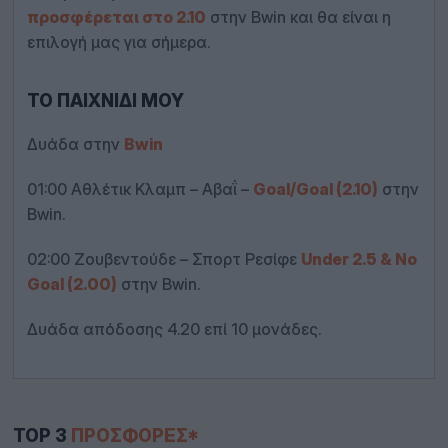
προσφέρεται στο 2.10
στην Bwin και θα είναι η
επιλογή μας για σήμερα.
ΤΟ ΠΑΙΧΝΊΔΙ ΜΟΥ
Δυάδα στην
Bwin
01:00 Αθλέτικ Κλαμπ – Αβαΐ –
Goal/Goal (2.10)
στην
Bwin.
02:00 Ζουβεντούδε – Σπορτ Ρεσίφε
Under 2.5 & No
Goal (2.00)
στην Bwin.
Δυάδα απόδοσης 4.20 επί 10 μονάδες.
TOP 3
ΠΡΟΣΦΟΡΈΣ*