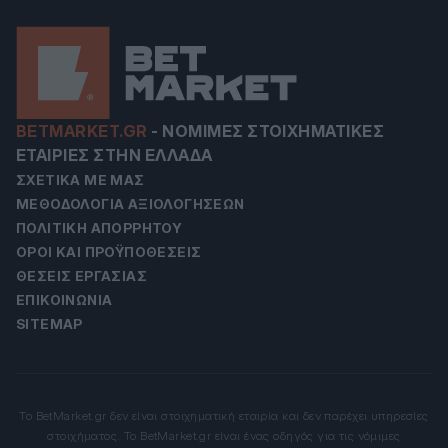
BETMARKET.GR
-
ΝΌΜΙΜΕΣ ΣΤΟΙΧΗΜΑΤΙΚΈΣ
ΕΤΑΙΡΊΕΣ ΣΤΗΝ ΕΛΛΆΔΑ
ΣΧΕΤΙΚΆ ΜΕ ΜΑΣ
ΜΕΘΟΔΟΛΟΓΊΑ ΑΞΙΟΛΟΓΉΣΕΩΝ
ΠΟΛΙΤΙΚΉ ΑΠΟΡΡΉΤΟΥ
ΌΡΟΙ ΚΑΙ ΠΡΟΫΠΟΘΈΣΕΙΣ
ΘΈΣΕΙΣ ΕΡΓΑΣΊΑΣ
ΕΠΙΚΟΙΝΩΝΊΑ
SITEMAP
Το BetMarket.gr δεν είναι στοιχηματική εταιρία και δεν παρέχει υπηρεσίες
στοιχήματος. Το BetMarket.gr είναι ένας οδηγός για τις νόμιμες