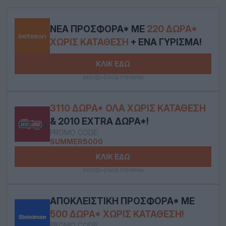
ΝΈΑ ΠΡΟΣΦΟΡΆ* ΜΕ
220 ΔΏΡΑ*
ΧΩΡΊΣ ΚΑΤΆΘΕΣΗ
+ ΈΝΑ ΓΎΡΙΣΜΑ!
ΚΛΙΚ ΕΔΩ
ΕΕΕΠ|21+|ΠΑΙΞΕ ΥΠΕΥΘΥΝΑ
3110 ΔΏΡΑ* ΟΛΑ ΧΩΡΊΣ ΚΑΤΆΘΕΣΗ
& 2010 EXTRA ΔΏΡΑ*!
PROMO CODE:
SUMMER5000
ΚΛΙΚ ΕΔΩ
ΕΕΕΠ|21+|ΠΑΙΞΕ ΥΠΕΥΘΥΝΑ
ΑΠΟΚΛΕΙΣΤΙΚΉ ΠΡΟΣΦΟΡΆ* ΜΕ
500 ΔΏΡΑ* ΧΩΡΊΣ ΚΑΤΆΘΕΣΗ!
PROMO CODE: