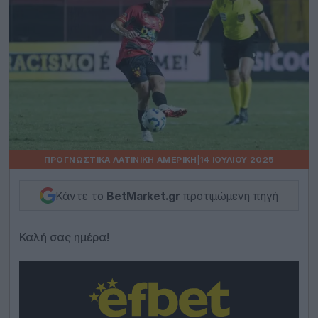
ΠΡΟΓΝΩΣΤΙΚΆ ΛΑΤΙΝΙΚΉ ΑΜΕΡΙΚΉ
|
14 ΙΟΥΛΊΟΥ 2025
Κάντε το
BetMarket.gr
προτιμώμενη πηγή
Καλή σας ημέρα!