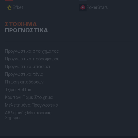
Efbet
PokerStars
ΣΤΟΊΧΗΜΑ
ΠΡΟΓΝΩΣΤΙΚΆ
Προγνωστικά στοιχήματος
Προγνωστικά ποδοσφαίρου
Προγνωστικά μπάσκετ
Προγνωστικά τένις
Πτώση αποδόσεων
Τζίροι Betfair
Κουπόνι Πάμε Στοίχημα
Μελετημένα Προγνωστικά
Αθλητικές Μεταδόσεις
Σήμερα