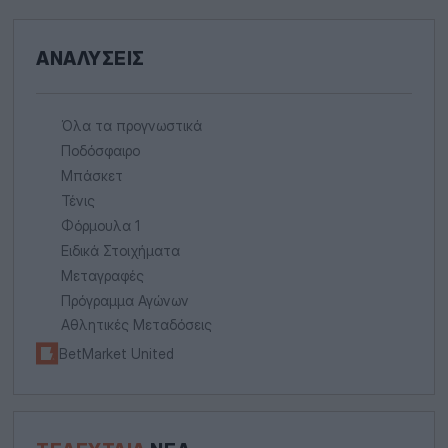
ΑΝΑΛΎΣΕΙΣ
Όλα τα προγνωστικά
Ποδόσφαιρο
Μπάσκετ
Τένις
Φόρμουλα 1
Ειδικά Στοιχήματα
Μεταγραφές
Πρόγραμμα Αγώνων
Αθλητικές Μεταδόσεις
BetMarket United