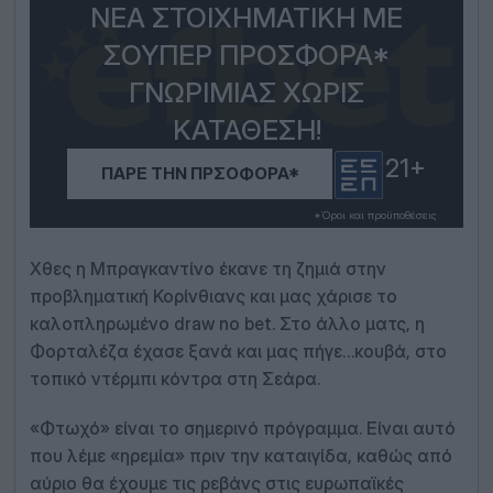
ΝΈΑ ΣΤΟΙΧΗΜΑΤΙΚΉ ΜΕ
ΣΟΎΠΕΡ ΠΡΟΣΦΟΡΆ*
ΓΝΩΡΙΜΊΑΣ ΧΩΡΊΣ
ΚΑΤΆΘΕΣΗ!
21+
ΠΆΡΕ ΤΗΝ ΠΡΣΟΦΟΡΆ*
*Όροι και προϋποθέσεις
Χθες η Μπραγκαντίνο έκανε τη ζημιά στην
προβληματική Κορίνθιανς και μας χάρισε το
καλοπληρωμένο draw no bet. Στο άλλο ματς, η
Φορταλέζα έχασε ξανά και μας πήγε…κουβά, στο
τοπικό ντέρμπι κόντρα στη Σεάρα.
«Φτωχό» είναι το σημερινό πρόγραμμα. Είναι αυτό
που λέμε «ηρεμία» πριν την καταιγίδα, καθώς από
αύριο θα έχουμε τις ρεβάνς στις ευρωπαϊκές