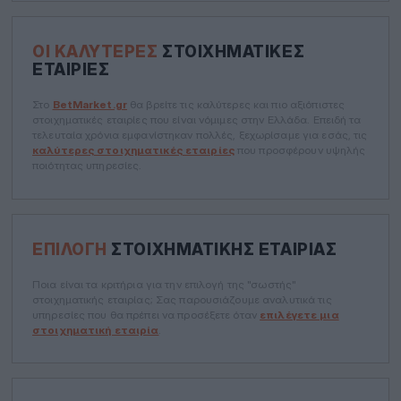
ΟΙ ΚΑΛΎΤΕΡΕΣ
ΣΤΟΙΧΗΜΑΤΙΚΈΣ
ΕΤΑΙΡΊΕΣ
Στο
BetMarket.gr
θα βρείτε τις καλύτερες και πιο αξιόπιστες
στοιχηματικές εταιρίες που είναι νόμιμες στην Ελλάδα. Επειδή τα
τελευταία χρόνια εμφανίστηκαν πολλές, ξεχωρίσαμε για εσάς, τις
καλύτερες στοιχηματικές εταιρίες
που προσφέρουν υψηλής
ποιότητας υπηρεσίες.
ΕΠΙΛΟΓΉ
ΣΤΟΙΧΗΜΑΤΙΚΉΣ ΕΤΑΙΡΊΑΣ
Ποια είναι τα κριτήρια για την επιλογή της "σωστής"
στοιχηματικής εταιρίας; Σας παρουσιάζουμε αναλυτικά τις
υπηρεσίες που θα πρέπει να προσέξετε όταν
επιλέγετε μια
στοιχηματική εταιρία
.