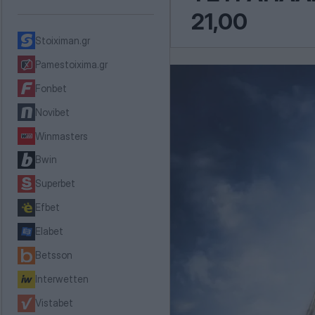
21,00
Stoiximan.gr
Pamestoixima.gr
Fonbet
Novibet
Winmasters
Bwin
Superbet
Efbet
Elabet
Betsson
Interwetten
Vistabet