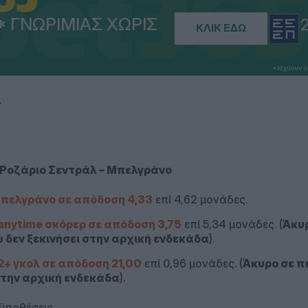
 ΓΝΩΡΙΜΊΑΣ ΧΩΡΊΣ
ΚΛΙΚ ΕΔΏ
*Iσχύουν ό
Υ
 – Ροζάριο Σεντράλ – Μπελγράνο
 Μπελγράνο σε απόδοση 4,33
επί 4,62 μονάδες.
nytime σκόρερ σε απόδοση 3,75
επί 5,34 μονάδες. (
Άκυ
 δεν ξεκινήσει στην αρχική ενδεκάδα
).
+ γκολ σε απόδοση 21,00
επί 0,96 μονάδες. (
Άκυρο σε π
 στην αρχική ενδεκάδα
).
οϋποθέσεις