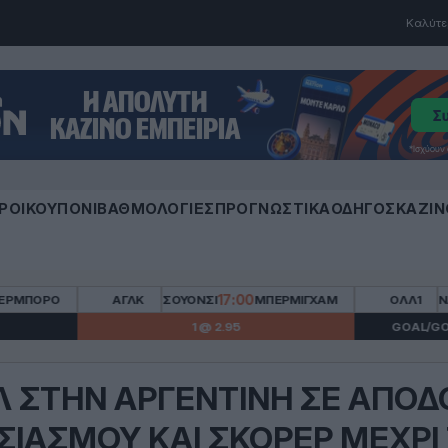
Καλύτερ
ΡΟΙ
ΚΟΥΠΌΝΙ
ΒΑΘΜΟΛΟΓΊΕΣ
ΠΡΟΓΝΩΣΤΙΚΆ
ΟΔΗΓΌΣ
ΚΑΖΊΝ
17:00
ΟΡΟ
ΑΓΛΚ
ΣΟΥΌΝΣΙ
ΜΠΈΡΜΙΓΧΑΜ
ΟΛΛ1
ΝΑΪΜΈ
1 @ 2.95
GOAL/GOAL & U
Λ ΣΤΗΝ ΑΡΓΕΝΤΙΝΉ ΣΕ ΑΠΟΔ
ΙΑΣΜΟΎ ΚΑΙ ΣΚΌΡΕΡ ΜΈΧΡΙ