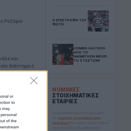
Η ΕΠΙΣΤΡΟΦΉ ΤΟΥ
το Ροζάριο
ΦΏΤΗ
COMBO ΚΑΙ ΓΚΟΛ
ΑΠΌ ΤΟ
ΝΑΪΜΈΓΚΕΝ ΜΈΧΡΙ
νάλε και
ΤΟ ΣΤΣΈΤΣΙΝ!
ταίο διάστημα η
 δείγματα της
πό την
βλήματα τόσο
ΝΌΜΙΜΕΣ
όνο δύο
ΣΤΟΙΧΗΜΑΤΙΚΈΣ
sonal or
ΕΤΑΙΡΊΕΣ
εται 8 φορές
ection to
ou may
Συγκεντρώσαμε για εσάς, όλες
 personal
τις
νόμιμες στοιχηματικές
out of the
ις σε ένα από
εταιρίες
που έχουν νόμιμη άδεια
 downstream
στην Ελλάδα. Εδώ θα βρείτε
 ομάδες της