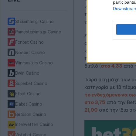
participants
κατηγορίας την Ιντεπ
Downstream 
που δημιουργούν σταθ
ευκολία (9 τέρματα εν
Stoiximan.gr Casino
Pamestoixima.gr Casino
Λαμβάνοντας λοιπόν 
Fonbet Casino
αποδόσεων και το διπ
κατά μέσο όρο). Φυσι
Novibet Casino
προτιμήσω το Over 1,
Winmasters Casino
διπλό (
στο 4,33
από τ
Bwin Casino
Τώρα στη μάχη των σκ
Superbet Casino
κατηγορία με 13 τέρμ
Efbet Casino
το ενδεχόμενο να σκ
στο 3,75
από την Bet
Elabet Casino
21,00
από την ίδια στ
Betsson Casino
Interwetten Casino
Vistabet Casino