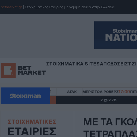
betmarket.gr
| Στοιχηματικές Εταιρίες με νόμιμη άδεια στην Ελλάδα
ΣΤΟΙΧΗΜΑΤΙΚΆ SITES
ΑΠΟΔΌΣΕΙΣ
ΤΖΊ
17:00
ΑΓΛΚ
ΜΠΡΊΣΤΟΛ ΡΌΒΕΡΣ
ΠΙΤΈΡΜΠ
2 @ 2.75
ΜΕ ΤΑ ΓΚΟ
ΣΤΟΙΧΗΜΑΤΙΚΈΣ
ΕΤΑΙΡΊΕΣ
ΤΕΤΡΑΠΛΑΣ