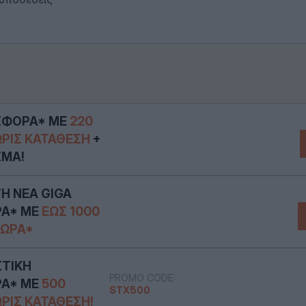
ΣΦΟΡΆ* ΜΕ
220
ΡΊΣ ΚΑΤΆΘΕΣΗ
+
ΣΜΑ!
Η ΝΈΑ GIGA
Ά* ΜΕ
ΕΩΣ 1000
ΔΩΡΑ*
ΣΤΙΚΉ
PROMO CODE:
Ά* ΜΕ
500
STX500
ΡΊΣ ΚΑΤΆΘΕΣΗ!