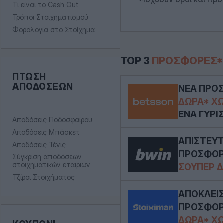
Τι είναι το Cash Out
Τρόποι Στοιχηματισμού
Φορολογία στο Στοίχημα
TOP 3
ΠΡΟΣΦΟΡΈΣ*
ΠΤΩΣΗ
ΑΠΟΔΟΣΕΩΝ
ΝΈΑ ΠΡΟ
ΔΏΡΑ* ΧΩ
ΈΝΑ ΓΎΡΙ
Αποδόσεις Ποδοσφαίρου
Αποδόσεις Μπάσκετ
ΑΠΊΣΤΕΥΤ
Αποδόσεις Τένις
ΠΡΟΣΦΟΡ
Σύγκριση αποδόσεων
στοιχηματικών εταιριών
ΣΟΎΠΕΡ 
Τζίροι Στοιχήματος
ΑΠΟΚΛΕΙ
ΠΡΟΣΦΟΡ
ΔΏΡΑ* ΧΩ