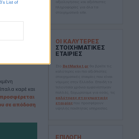
αξιολογήσεις και αξιόπιστες
B’s List of
από τα σύνολα
πληροφορίες για όλα τα
στοιχηματικά site.
ακτηριστική
ίδα του σετ
ΟΙ ΚΑΛΎΤΕΡΕΣ
ι στο 3,60
ΣΤΟΙΧΗΜΑΤΙΚΈΣ
μενων θα
ΕΤΑΙΡΊΕΣ
εις από το
Στο
BetMarket.gr
θα βρείτε τις
καλύτερες και πιο αξιόπιστες
στοιχηματικές εταιρίες που είναι
ιμένη
νόμιμες στην Ελλάδα. Επειδή τα
τελευταία χρόνια εμφανίστηκαν
ίπαλα καρέ και
πολλές, ξεχωρίσαμε για εσάς, τις
ά προσφέρεται
καλύτερες στοιχηματικές
εταιρίες
που προσφέρουν
του σε απόδοση
υψηλής ποιότητας υπηρεσίες.
ΕΠΙΛΟΓΉ