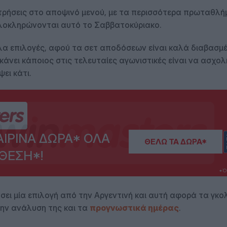
τρήσεις στο αποψινό μενού, με τα περισσότερα πρωταθλ
ολοκληρώνονται αυτό το Σαββατοκύριακο.
α επιλογές, αφού τα σετ αποδόσεων είναι καλά διαβασμέ
άνει κάποιος στις τελευταίες αγωνιστικές είναι να ασχολη
ει κάτι.
ΙΡΙΝΆ ΔΏΡΑ* ΌΛΑ
ΘΈΛΩ ΤΑ ΔΏΡΑ*
ΘΕΣΗ*!
*Όρ
ει μία επιλογή από την Αργεντινή και αυτή αφορά τα γκο
ην ανάλυση της και τα
προγνωστικά ημέρας
.