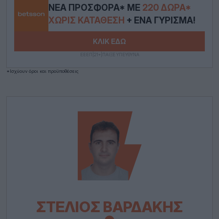
ΝΈΑ ΠΡΟΣΦΟΡΆ* ΜΕ
220 ΔΏΡΑ*
ΧΩΡΊΣ ΚΑΤΆΘΕΣΗ
+ ΈΝΑ ΓΎΡΙΣΜΑ!
ΚΛΙΚ ΕΔΩ
ΕΕΕΠ|21+|ΠΑΙΞΕ ΥΠΕΥΘΥΝΑ
*Ισχύουν όροι και προϋποθέσεις
ΣΤΈΛΙΟΣ ΒΑΡΔΆΚΗΣ