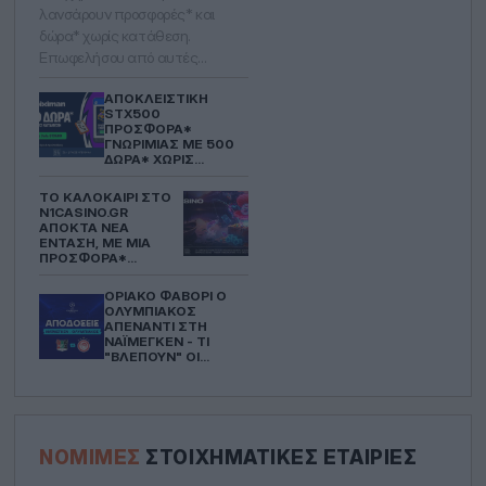
λανσάρουν προσφορές* και
δώρα* χωρίς κατάθεση.
Επωφελήσου από αυτές…
ΑΠΟΚΛΕΙΣΤΙΚΉ
STX500
ΠΡΟΣΦΟΡΆ*
ΓΝΩΡΙΜΊΑΣ ΜΕ 500
ΔΏΡΑ* ΧΩΡΊΣ
ΚΑΤΆΘΕΣΗ ΑΠΌ ΤΗ
STOIXIMAN
ΤΟ ΚΑΛΟΚΑΊΡΙ ΣΤΟ
N1CASINO.GR
ΑΠΟΚΤΆ ΝΈΑ
ΈΝΤΑΣΗ, ΜΕ ΜΙΑ
ΠΡΟΣΦΟΡΆ*
ΓΕΜΆΤΗ ΕΚΠΛΉΞΕΙΣ!
ΟΡΙΑΚΌ ΦΑΒΟΡΊ Ο
ΟΛΥΜΠΙΑΚΌΣ
ΑΠΈΝΑΝΤΙ ΣΤΗ
ΝΑΪΜΈΓΚΕΝ - ΤΙ
"ΒΛΈΠΟΥΝ" ΟΙ
ΣΤΟΙΧΗΜΑΤΙΚΈΣ
ΝΌΜΙΜΕΣ
ΣΤΟΙΧΗΜΑΤΙΚΈΣ ΕΤΑΙΡΊΕΣ