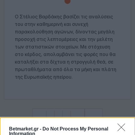
Ο Στέλιος Βαρδάκης βασίζει τις αναλύσεις
του στην καθημερινή και συνεχή
παρακολούθηση αγώνων, δίνοντας μεγάλη
προσοχή στις λεπτομέρειες και την μελέτη
των στατιστικών στοιχείων. Με στόχευση
στο κέρδος, απολαμβάνει τις φορές που θα
καταλήξει στα δίχτυα η στρογγυλή θεά, σε
πρωταθλήματα από όλα τα μήκη και πλάτη
της Ευρωπαϊκής ηπείρου.
Betmarket.gr -
Do Not Process My Personal
Information