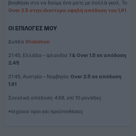
βοηθήσει στο να δούμε ένα ματς με πολλά γκολ. Το
Over 2.5 στην ιδιαίτερα υψηλή απόδοση του 1,91
.
ΟΙ ΕΠΙΛΟΓΈΣ ΜΟΥ
Δυάδα
Stoiximan
21:45, Ελλάδα – Ιρλανδία:
1 & Over 1.5 σε απόδοση
2.45
21:45, Αυστρία – Νορβηγία:
Over 2.5 σε απόδοση
1.91
Συνολική απόδοση: 4.68, επί 10 μονάδες
*Ισχύουν όροι και προϋποθέσεις