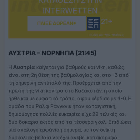
ΚΑΤΆΘΕΣΗ ΣΤΗΝ
INTERWETTEN
21+
ΠΑΊΞΕ ΔΩΡΕΆΝ*
*Όροι και προϋποθέσεις
ΑΥΣΤΡΊΑ – ΝΟΡΝΗΓΊΑ (21:45)
Η
Αυστρία
καίγεται για βαθμούς και νίκη, καθώς
είναι στη 2η θέση της βαθμολογίας και στο -3 από
τη σημερινή αντίπαλό της. Προέρχεται από την
πρώτη της νίκη κόντρα στο Καζακστάν, η οποία
ήρθε και με εμφατικό τρόπο, αφού κέρδισε με 4-0. Η
ομάδα του Ραλφ Ράνγκνικ ήταν καταιγιστική,
δημιούργησε πολλές ευκαιρίες είχε 29 τελικές και
δύο δοκάρια εκτός από τα τέσσερα γκολ. Επιδιώκει
μία ανάλογη εμφάνιση σήμερα, με τον δείκτη
δυσκολίας βέβαια να έχει ανέβει κατακόρυφα.