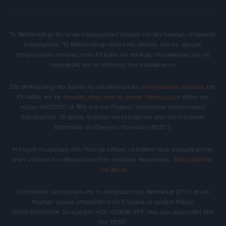
Το BetMarket.gr δεν είναι στοιχηματική εταιρία και δεν παρέχει υπηρεσίες
στοιχήματος. Το BetMarket.gr είναι ένας οδηγός για τις νόμιμες
στοιχηματικές εταιρίες στην Ελλάδα και παρέχει πληροφορίες για τις
προσφορές και τα μπόνους που προσφέρουν.
Στο BetMarket.gr θα βρείτε τις αδειοδοτημένες
στοιχηματικές εταιρίες
της
Ελλάδας και τις
εταιρίες κάτω από τις οποίες λειτουργούν
βάση του
νόμου 4002/2011 (Α 180) για την Παροχή Υπηρεσιών Διαδικτυακού
Στοιχήματος. Οι άδειες δίνονται και ελέγχονται απο την Επιτροπή
Εποπτείας και Ελέγχου Παιγνίων (ΕΕΕΠ).
Η συχνή συμμετοχή στα Παίγνια μπορεί να εκθέτει τους συμμετέχοντες
στον κίνδυνο του εθισμού και στην απώλεια περιουσίας.
Στοιχηματίστε
Υπεύθυνα
Ο ιστότοπος λειτουργεί υπό τη διαχείριση της Betmarket (CY) Ltd και
παρέχει νόμιμα υπηρεσίες στην Ελλάδα με αριθμό Άδειας
Καταλληλότητας Συνεργάτη HGC-000018-AFF, που έχει χορηγηθεί από
την ΕΕΕΠ.