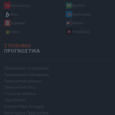
Winmasters
Bet365
Bwin
Sportingbet
Superbet
Netbet
Efbet
PokerStars
ΣΤΟΊΧΗΜΑ
ΠΡΟΓΝΩΣΤΙΚΆ
Προγνωστικά στοιχήματος
Προγνωστικά ποδοσφαίρου
Προγνωστικά μπάσκετ
Προγνωστικά τένις
Πτώση αποδόσεων
Τζίροι Betfair
Κουπόνι Πάμε Στοίχημα
Μελετημένα Προγνωστικά