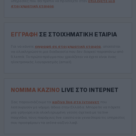
υπηρεσίες που θα πρέπει να προσέξετε όταν
επιλέγετε μια
στοιχηματική εταιρία
.
ΕΓΓΡΑΦΉ
ΣΕ ΣΤΟΙΧΗΜΑΤΙΚΉ ΕΤΑΙΡΊΑ
Για να κάνετε
εγγραφή σε στοιχηματική εταιρία
, απαιτείται
να ολοκληρώσετε μια διαδικασία που δεν διαρκεί παραπάνω από
5 λεπτά. Το πρώτο πράγμα που χρειάζεται να έχετε είναι ένας
ηλεκτρονικός λογαριασμός (email).
ΝΌΜΙΜΑ ΚΑΖΊΝΟ
LIVE ΣΤΟ ΊΝΤΕΡΝΕΤ
Σας παρουσιάζουμε τα
καζίνο live στο ίντερνετ
που
λειτουργούν με νόμιμη άδεια στην Ελλάδα. Μπορείτε να πάρετε
μια γρήγορη και ολοκληρωμένη γεύση σχετικά με τα live
παιχνίδια, τους παρόχους live casino και γενικότερα τις υπηρεσίες
που προσφέρουν τα online καζίνο λαιβ.