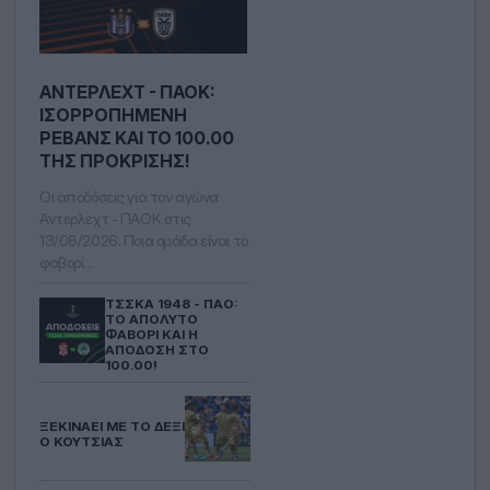
ΆΝΤΕΡΛΕΧΤ - ΠΑΟΚ:
ΙΣΟΡΡΟΠΗΜΈΝΗ
ΡΕΒΆΝΣ ΚΑΙ ΤΟ 100.00
ΤΗΣ ΠΡΌΚΡΙΣΗΣ!
Οι αποδόσεις για τον αγώνα
Άντερλεχτ - ΠΑΟΚ στις
13/08/2026. Ποια ομάδα είναι το
φαβορί…
ΤΣΣΚΑ 1948 - ΠΑΟ:
ΤΟ ΑΠΌΛΥΤΟ
ΦΑΒΟΡΊ ΚΑΙ Η
ΑΠΌΔΟΣΗ ΣΤΟ
100.00!
ΞΕΚΙΝΆΕΙ ΜΕ ΤΟ ΔΕΞΊ
Ο ΚΟΎΤΣΙΑΣ