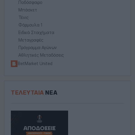
Ποδόσφαιρο
Μπάσκετ
Τένις
Φόρμουλα 1
Ειδικά Στοιχήματα
Μεταγραφές
Πρόγραμμα Αγώνων
Αθλητικές Μεταδόσεις
BetMarket United
ΤΕΛΕΥΤΑΊΑ
ΝΈΑ