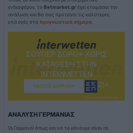
ενδιαφέρον, το
Betmarket.gr
έχει ετοιμάσει την
ανάλυση και θα σας προτείνει τις καλύτερες
επιλογές στα
προγνωστικά σήμερα
.
ΣΟΎΠΕΡ ΔΏΡΟ* ΧΩΡΊΣ
ΚΑΤΆΘΕΣΗ ΣΤΗΝ
INTERWETTEN
21+
ΠΑΊΖΕΙΣ ΔΩΡΕΆΝ*
*Όροι και προϋποθέσεις
ΑΝΆΛΥΣΗ ΓΕΡΜΑΝΊΑΣ
Οι Γερμανοί όπως και να το κάνουμε είναι σε