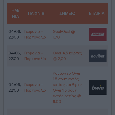
ΗΜ/
ΠΑΙΧΝΊΔΙ
ΣΗΜΕΊΟ
ΕΤΑΙΡΊΑ
ΝΊΑ
04/06,
Γερμανία –
Goal/Goal @
22:00
Πορτογαλία
1.70
04/06,
Γερμανία –
Over 4,5 κάρτες
22:00
Πορτογαλία
@ 2,00
Ρονάλντο Over
1.5 σουτ εντός
04/06,
Γερμανία –
εστίας και Βιρτς
22:00
Πορτογαλία
Over 1.5 σουτ
εντός εστίας @
9.00