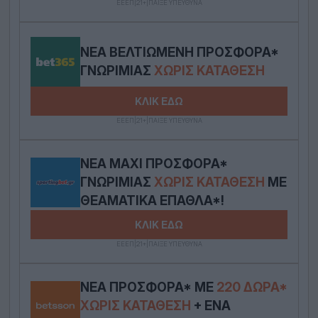
ΕΕΕΠ|21+|ΠΑΙΞΕ ΥΠΕΥΘΥΝΑ
ΝΈΑ ΒΕΛΤΙΩΜΈΝΗ ΠΡΟΣΦΟΡΆ*
ΓΝΩΡΙΜΊΑΣ
ΧΩΡΊΣ ΚΑΤΆΘΕΣΗ
ΚΛΙΚ ΕΔΩ
ΕΕΕΠ|21+|ΠΑΙΞΕ ΥΠΕΥΘΥΝΑ
ΝΈΑ MAXI ΠΡΟΣΦΟΡΆ*
ΓΝΩΡΙΜΊΑΣ
ΧΩΡΊΣ ΚΑΤΆΘΕΣΗ
ΜΕ
ΘΕΑΜΑΤΙΚΆ ΈΠΑΘΛΑ*!
ΚΛΙΚ ΕΔΩ
ΕΕΕΠ|21+|ΠΑΙΞΕ ΥΠΕΥΘΥΝΑ
ΝΈΑ ΠΡΟΣΦΟΡΆ* ΜΕ
220 ΔΏΡΑ*
ΧΩΡΊΣ ΚΑΤΆΘΕΣΗ
+ ΈΝΑ