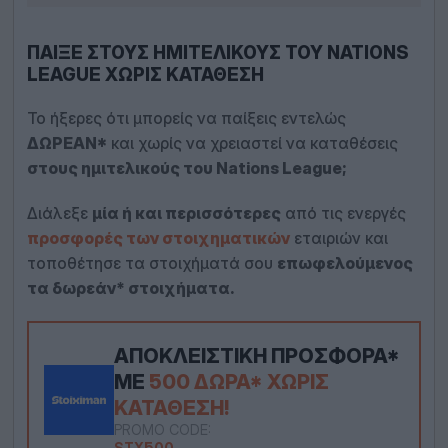
ΠΑΊΞΕ ΣΤΟΥΣ ΗΜΙΤΕΛΙΚΟΎΣ ΤΟΥ NATIONS
LEAGUE ΧΩΡΊΣ ΚΑΤΆΘΕΣΗ
Το ήξερες ότι μπορείς να παίξεις εντελώς
ΔΩΡΕΑΝ*
και χωρίς να χρειαστεί να καταθέσεις
στους ημιτελικούς του Nations League;
Διάλεξε
μία ή και περισσότερες
από τις ενεργές
προσφορές των στοιχηματικών
εταιριών και
τοποθέτησε τα στοιχήματά σου
επωφελούμενος
τα δωρεάν* στοιχήματα.
ΑΠΟΚΛΕΙΣΤΙΚΉ ΠΡΟΣΦΟΡΆ*
ΜΕ
500 ΔΏΡΑ* ΧΩΡΊΣ
ΚΑΤΆΘΕΣΗ!
PROMO CODE:
STX500