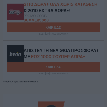
3110 ΔΏΡΑ* ΟΛΑ ΧΩΡΊΣ ΚΑΤΆΘΕΣΗ
& 2010 EXTRA ΔΏΡΑ*!
PROMO CODE:
SUMMER5000
ΚΛΙΚ ΕΔΩ
ΕΕΕΠ|21+|ΠΑΙΞΕ ΥΠΕΥΘΥΝΑ
ΑΠΊΣΤΕΥΤΗ ΝΈΑ GIGA ΠΡΟΣΦΟΡΆ*
ΜΕ
ΕΩΣ 1000 ΣΟΎΠΕΡ ΔΩΡΑ*
ΚΛΙΚ ΕΔΩ
ΕΕΕΠ|21+|ΠΑΙΞΕ ΥΠΕΥΘΥΝΑ
*Ισχύουν όροι και προϋποθέσεις