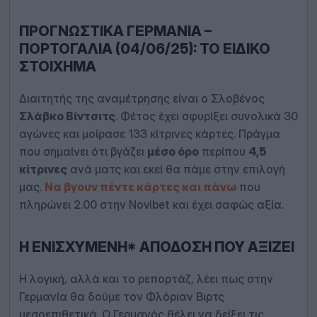
ΠΡΟΓΝΩΣΤΙΚΆ ΓΕΡΜΑΝΊΑ –
ΠΟΡΤΟΓΑΛΊΑ (04/06/25): ΤΟ ΕΙΔΙΚΌ
ΣΤΟΊΧΗΜΑ
Διαιτητής της αναμέτρησης είναι ο Σλοβένος
Σλάβκο Βίντσιτς
. Φέτος έχει σφυρίξει συνολικά 30
αγώνες και μοίρασε 133 κίτρινες κάρτες. Πράγμα
που σημαίνει ότι βγάζει
μέσο όρο
περίπου
4,5
κίτρινες
ανά ματς και εκεί θα πάμε στην επιλογή
μας.
Να βγουν πέντε κάρτες και πάνω
που
πληρώνει 2.00 στην Novibet και έχει σαφώς αξία.
Η ΕΝΙΣΧΥΜΈΝΗ* ΑΠΌΔΟΣΗ ΠΟΥ ΑΞΊΖΕΙ
Η λογική, αλλά και το ρεπορτάζ, λέει πως στην
Γερμανία θα δούμε τον Φλόριαν Βιρτς
μεσοεπιθετικά. Ο Γερμανός θέλει να δείξει τις