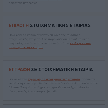
ποιότητας υπηρεσίες.
ΕΠΙΛΟΓΉ
ΣΤΟΙΧΗΜΑΤΙΚΉΣ ΕΤΑΙΡΊΑΣ
Ποια είναι τα κριτήρια για την επιλογή της "σωστής"
στοιχηματικής εταιρίας; Σας παρουσιάζουμε αναλυτικά τις
υπηρεσίες που θα πρέπει να προσέξετε όταν
επιλέγετε μια
στοιχηματική εταιρία
.
ΕΓΓΡΑΦΉ
ΣΕ ΣΤΟΙΧΗΜΑΤΙΚΉ ΕΤΑΙΡΊΑ
Για να κάνετε
εγγραφή σε στοιχηματική εταιρία
, απαιτείται
να ολοκληρώσετε μια διαδικασία που δεν διαρκεί παραπάνω από
5 λεπτά. Το πρώτο πράγμα που χρειάζεται να έχετε είναι ένας
ηλεκτρονικός λογαριασμός (email).