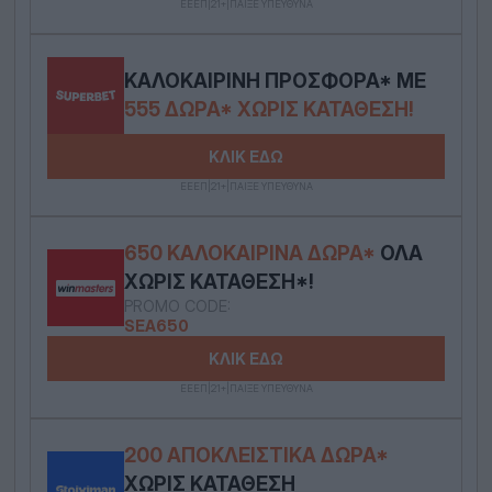
ΕΕΕΠ|21+|ΠΑΙΞΕ ΥΠΕΥΘΥΝΑ
ΚΑΛΟΚΑΙΡΙΝΉ ΠΡΟΣΦΟΡΆ* ΜΕ
555 ΔΏΡΑ* ΧΩΡΊΣ ΚΑΤΆΘΕΣΗ!
ΚΛΙΚ ΕΔΩ
ΕΕΕΠ|21+|ΠΑΙΞΕ ΥΠΕΥΘΥΝΑ
650 ΚΑΛΟΚΑΙΡΙΝΆ ΔΏΡΑ*
ΌΛΑ
ΧΩΡΊΣ ΚΑΤΆΘΕΣΗ*!
PROMO CODE:
SEA650
ΚΛΙΚ ΕΔΩ
ΕΕΕΠ|21+|ΠΑΙΞΕ ΥΠΕΥΘΥΝΑ
200 ΑΠΟΚΛΕΙΣΤΙΚΆ ΔΏΡΑ*
ΧΩΡΊΣ ΚΑΤΆΘΕΣΗ