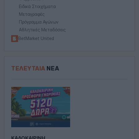
Ειδικά Στοιχήματα
Μεταγραφές
Πρόγραμμα Αγώνων
Αθλητικές Μεταδόσεις
BetMarket United
ΤΕΛΕΥΤΑΊΑ
ΝΈΑ
ΚΑΛΟΚΑΙΡΙΝΉ