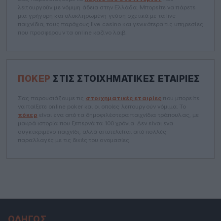
λειτουργούν με νόμιμη άδεια στην Ελλάδα. Μπορείτε να πάρετε
μια γρήγορη και ολοκληρωμένη γεύση σχετικά με τα live
παιχνίδια, τους παρόχους live casino και γενικότερα τις υπηρεσίες
που προσφέρουν τα online καζίνο λαιβ.
ΠΌΚΕΡ
ΣΤΙΣ ΣΤΟΙΧΗΜΑΤΙΚΈΣ ΕΤΑΙΡΊΕΣ
Σας παρουσιάζουμε τις
στοιχηματικές εταιρίες
που μπορείτε
να παίξετε online poker και οι οποίες λειτουργούν νόμιμα. Το
πόκερ
είναι ένα από τα δημοφιλέστερα παιχνίδια τράπουλας, με
μακρά ιστορία που ξεπερνά τα 100 χρόνια. Δεν είναι ένα
συγκεκριμένο παιχνίδι, αλλά αποτελείται από πολλές
παραλλαγές με τις δικές του ονομασίες.
ΟΔΗΓΌΣ