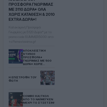
ΠΡΟΣΦΟΡΆ ΓΝΩΡΙΜΊΑΣ
ΜΕ 3110 ΔΏΡΑ* ΟΛΑ
ΧΩΡΊΣ ΚΑΤΆΘΕΣΗ & 2010
EXTRA ΔΏΡΑ*!
Καλοκαιρινή Προσφορά
Γνωριμίας με 5120 Δώρα* με το
promo code SUMMER5000 από
το Pamestoixima.gr!
ΑΠΟΚΛΕΙΣΤΙΚΉ
STX500
ΠΡΟΣΦΟΡΆ*
ΓΝΩΡΙΜΊΑΣ ΜΕ 500
ΔΏΡΑ* ΧΩΡΊΣ
ΚΑΤΆΘΕΣΗ ΑΠΌ ΤΗ
STOIXIMAN
Η ΕΠΙΣΤΡΟΦΉ ΤΟΥ
ΦΏΤΗ
COMBO ΚΑΙ ΓΚΟΛ
ΑΠΌ ΤΟ ΝΑΪΜΈΓΚΕΝ
ΜΈΧΡΙ ΤΟ ΣΤΣΈΤΣΙΝ!