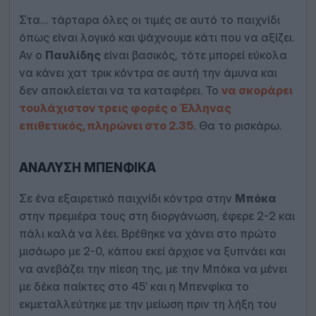
Στα… τάρταρα όλες οι τιμές σε αυτό το παιχνίδι
όπως είναι λογικό και ψάχνουμε κάτι που να αξίζει.
Αν ο
Παυλίδης
είναι βασικός, τότε μπορεί εύκολα
να κάνει χατ τρικ κόντρα σε αυτή την άμυνα και
δεν αποκλείεται να τα καταφέρει. Το
να σκοράρει
τουλάχιστον τρεις φορές ο Έλληνας
επιθετικός, πληρώνει στο 2.35
. Θα το ρισκάρω.
ΑΝΆΛΥΣΗ ΜΠΕΝΦΊΚΑ
Σε ένα εξαιρετικό παιχνίδι κόντρα στην
Μπόκα
στην πρεμιέρα τους στη διοργάνωση, έφερε 2-2 και
πάλι καλά να λέει. Βρέθηκε να χάνει στο πρώτο
μισάωρο με 2-0, κάπου εκεί άρχισε να ξυπνάει και
να ανεβάζει την πίεση της, με την Μπόκα να μένει
με δέκα παίκτες στο 45’ και η Μπενφίκα το
εκμεταλλεύτηκε με την μείωση πριν τη λήξη του