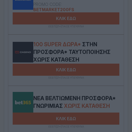
PROMO CODE:
BETMARKET200FS
ΚΛΙΚ ΕΔΩ
ΕΕΕΠ|21+|ΠΑΙΞΕ ΥΠΕΥΘΥΝΑ
100 SUPER ΔΏΡΑ*
ΣΤΗΝ
ΠΡΟΣΦΟΡΆ* ΤΑΥΤΟΠΟΊΗΣΗΣ
ΧΩΡΊΣ ΚΑΤΆΘΕΣΗ
ΚΛΙΚ ΕΔΩ
ΕΕΕΠ|21+|ΠΑΙΞΕ ΥΠΕΥΘΥΝΑ
ΝΈΑ ΒΕΛΤΙΩΜΈΝΗ ΠΡΟΣΦΟΡΆ*
ΓΝΩΡΙΜΊΑΣ
ΧΩΡΊΣ ΚΑΤΆΘΕΣΗ
ΚΛΙΚ ΕΔΩ
ΕΕΕΠ|21+|ΠΑΙΞΕ ΥΠΕΥΘΥΝΑ