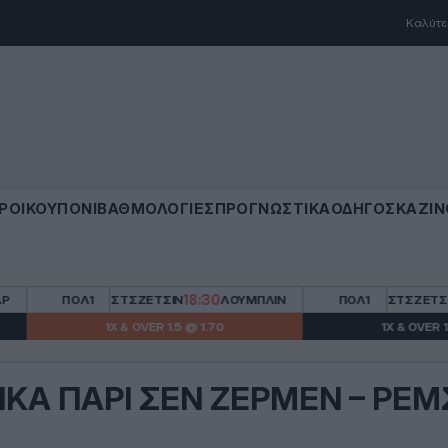
Καλύτερ
ΡΟΙ
ΚΟΥΠΌΝΙ
ΒΑΘΜΟΛΟΓΊΕΣ
ΠΡΟΓΝΩΣΤΙΚΆ
ΟΔΗΓΌΣ
ΚΑΖΊΝ
18:30
18:
ΠΟΛ1
ΣΤΣΖΈΤΣΙΝ
ΛΟΎΜΠΛΙΝ
ΠΟΛ1
ΣΤΣΖΈΤΣΙΝ
1X & OVER 1.5 @ 1.70
1Χ & OVER 1.5 @ 1
ΚΆ ΠΑΡΊ ΣΕΝ ΖΕΡΜΈΝ – ΡΕΜ