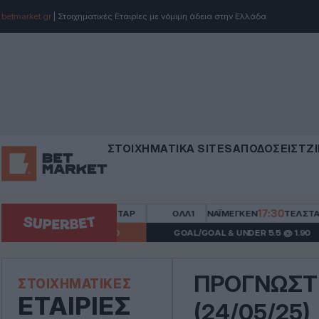
betmarket.gr
| Στοιχηματικές Εταιρίες με νόμιμη άδεια στην Ελλάδα
ΣΤΟΙΧΗΜΑΤΙΚΆ SITES
ΑΠΟΔΌΣΕΙΣ
ΤΖΊ
17:30
17:30
ΪΜΈΓΚΕΝ
ΤΈΛΣΤΑΡ
ΟΛΛ1
ΝΑΪΜΈΓΚΕΝ
ΤΈΛΣΤΑΡ
 & UNDER 5.5 @ 1.90
GOAL/GOAL & UNDER 5.5 @ 1.90
ΠΡΟΓΝΩΣΤΙ
ΣΤΟΙΧΗΜΑΤΙΚΈΣ
ΕΤΑΙΡΊΕΣ
(24/05/25)