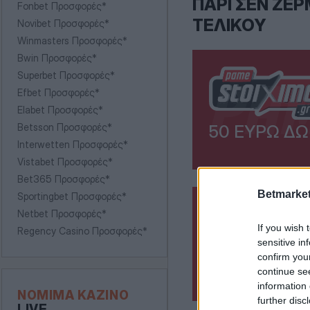
ΠΑΡΊ ΣΕΝ ΖΕΡ
Fonbet Προσφορές*
ΤΕΛΙΚΟΎ
Novibet Προσφορές*
Winmasters Προσφορές*
Bwin Προσφορές*
Superbet Προσφορές*
Efbet Προσφορές*
Elabet Προσφορές*
50 ΕΥΡΏ Δ
Betsson Προσφορές*
Interwetten Προσφορές*
Vistabet Προσφορές*
Bet365 Προσφορές*
Betmarket
Sportingbet Προσφορές*
Netbet Προσφορές*
If you wish 
Regency Casino Προσφορές*
sensitive in
15 ΕΥΡΏ Δ
confirm you
continue se
information 
ΝΌΜΙΜΑ ΚΑΖΊΝΟ
further disc
LIVE