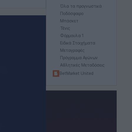
Όλα τα προγνωστικά
Ποδόσφαιρο
Μπάσκετ
Τένις
Φόρμουλα 1
Ειδικά Στοιχήματα
Μεταγραφές
Πρόγραμμα Αγώνων
Αθλητικές Μεταδόσεις
BetMarket United