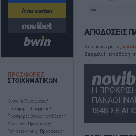
ΑΠΟΔΌΣΕΙΣ ΠΑ
Σύμφωνα με τις
αποδ
Ζερμέν
. Η απόδοση τη
ΠΡΟΣΦΟΡΈΣ
ΣΤΟΙΧΗΜΑΤΙΚΏΝ
Η ΠΡΌΚΡΙΣ
ΠΑΝΑΘΗΝΑΪ
Όλες οι Προσφορές*
Προσφορές Γνωριμίας*
1948 ΣΕ ΑΠ
Προσφορές Χωρίς Κατάθεση*
Stoiximan Προσφορές*
Pamestoixima.gr Προσφορές*