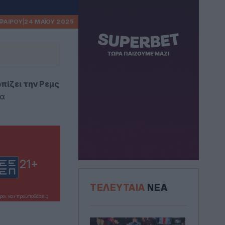
ΦΑΊΡΟΥ
|
24 ΜΑΪ́ΟΥ 2025
πίζει την Ρεμς
ρα
21+
ΤΕΛΕΥΤΑΊΑ
ΝΈΑ
οι και προϋποθέσεις