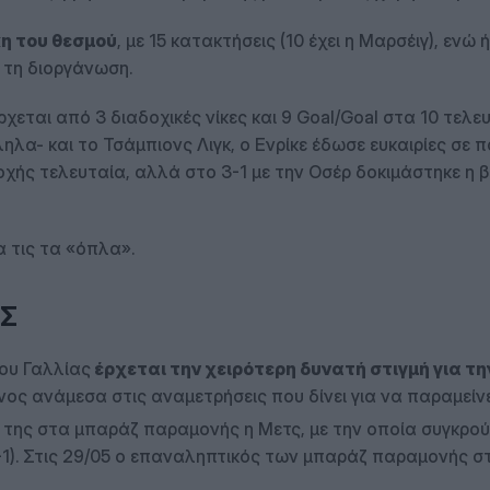
η του θεσμού
, με 15 κατακτήσεις (10 έχει η Μαρσέιγ), ενώ
 τη διοργάνωση.
χεται από 3 διαδοχικές νίκες και 9 Goal/Goal στα 10 τελε
λα- και το Τσάμπιονς Λιγκ, ο Ενρίκε έδωσε ευκαιρίες σε π
χής τελευταία, αλλά στο 3-1 με την Οσέρ δοκιμάστηκε η β
 τις τα «όπλα».
ΜΣ
ου Γαλλίας
έρχεται την χειρότερη δυνατή στιγμή για τη
νος ανάμεσα στις αναμετρήσεις που δίνει για να παραμείν
 της στα μπαράζ παραμονής η Μετς, με την οποία συγκρούσ
1-1). Στις 29/05 ο επαναληπτικός των μπαράζ παραμονής στ