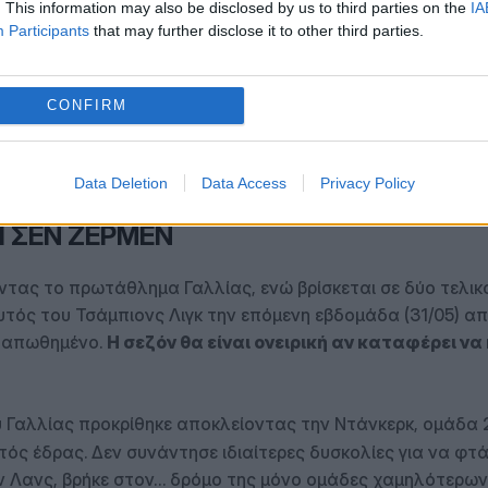
. This information may also be disclosed by us to third parties on the
IA
Participants
that may further disclose it to other third parties.
ΉΝΑ NOVASPORTS
CONFIRM
ΘΕΛΩ ΤΗΝ
ΠΡΟΣΦΟΡΑ*
*Ισχύουν ό
Data Deletion
Data Access
Privacy Policy
Ί ΣΕΝ ΖΕΡΜΈΝ
ας το πρωτάθλημα Γαλλίας, ενώ βρίσκεται σε δύο τελικ
αυτός του Τσάμπιονς Λιγκ την επόμενη εβδομάδα (31/05) α
… απωθημένο.
Η σεζόν θα είναι ονειρική αν καταφέρει να 
 Γαλλίας προκρίθηκε αποκλείοντας την Ντάνκερκ, ομάδα 
τός έδρας. Δεν συνάντησε ιδιαίτερες δυσκολίες για να φτά
ν Λανς, βρήκε στον… δρόμο της μόνο ομάδες χαμηλότερων