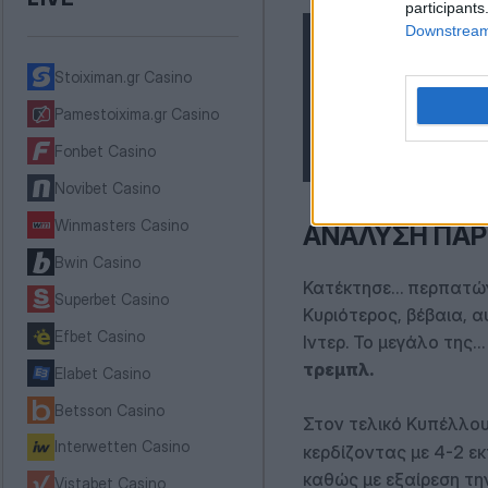
participants
Downstream 
Stoiximan.gr Casino
ΔΏΡΟ* 1 Μ
Pamestoixima.gr Casino
Fonbet Casino
Novibet Casino
Winmasters Casino
ΑΝΆΛΥΣΗ ΠΑΡ
Bwin Casino
Κατέκτησε… περπατώντ
Superbet Casino
Κυριότερος, βέβαια, 
Efbet Casino
Ιντερ. Το μεγάλο της
τρεμπλ.
Elabet Casino
Betsson Casino
Στον τελικό Κυπέλλου
Interwetten Casino
κερδίζοντας με 4-2 εκ
καθώς με εξαίρεση τη
Vistabet Casino