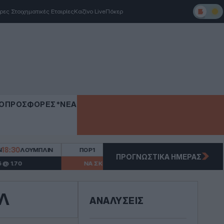
ες Στοιχηματικές Εταιρίες
Καζίνο Live
Πόκερ
Ο
ΠΡΟΣΦΟΡΈΣ*
ΝΈΑ
0
22:30
ΛΟΎΜΠΛΙΝ
ΠΟΡ1
ΕΣΤΡΈΛΑ
ΣΠΌΡΤΙΝΓΚ ΛΙΣ.
ΠΟΡ
ΠΡΟΓΝΩΣΤΙΚΆ ΗΜΈΡΑΣ
70
ΝΑ ΣΚΟΡΆΡΕΙ Ο ΙΩΑΝΝΊΔΗΣ @ 2.05
ΥΛ
ΑΝΑΛΎΣΕΙΣ