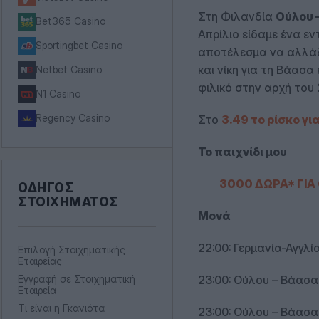
Στη Φιλανδία
Ούλου –
Bet365 Casino
Απρίλιο είδαμε ένα ε
Sportingbet Casino
αποτέλεσμα να αλλάζε
και νίκη για τη Βάασα
Netbet Casino
φιλικό στην αρχή του 
N1 Casino
Regency Casino
Στο
3.49 το ρίσκο γι
Το παιχνίδι μου
3000 ΔΩΡΑ* ΓΙΑ
ΟΔΗΓΌΣ
ΣΤΟΙΧΉΜΑΤΟΣ
Μονά
22:00: Γερμανία-Αγγλία
Επιλογή Στοιχηματικής
Εταιρείας
23:00: Ούλου – Βάασα
Εγγραφή σε Στοιχηματική
Εταιρεία
Τι είναι η Γκανιότα
23:00: Ούλου – Βάασα