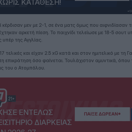
ΧΩΡΊΣ ΚΑΤΆΘΕΣΗ!
*Όρ
ί κέρδισαν μεν με 2-1, σε ένα ματς όμως που αιφνιδίασαν 
έχτηκαν αρκετή πίεση. Το παιχνίδι τελείωσε με 18-5 σουτ 
ς υπέρ της Αγγλίας.
7 τελικές και είχαν 2.5 xG κατά και στον ημιτελικό με τη Γ
ετη επικράτηση όσο φαίνεται. Τουλάχιστον αμυντικά, όπου 
ις του ο Ατομπόλου.
ΊΚΗΣΕ ΕΝΤΕΛΏΣ
ΠΑΊΞΕ ΔΩΡΕΆΝ*
ΕΙΣΙΤΉΡΙΟ ΔΙΑΡΚΕΊΑΣ