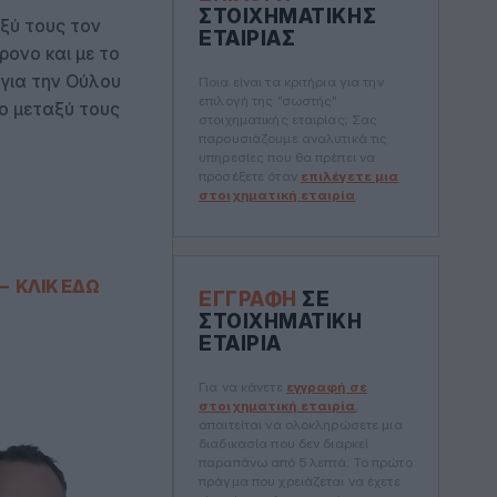
ΣΤΟΙΧΗΜΑΤΙΚΉΣ
αξύ τους τον
ΕΤΑΙΡΊΑΣ
ρονο και με το
για την Ούλου
Ποια είναι τα κριτήρια για την
επιλογή της "σωστής"
το μεταξύ τους
στοιχηματικής εταιρίας; Σας
παρουσιάζουμε αναλυτικά τις
υπηρεσίες που θα πρέπει να
προσέξετε όταν
επιλέγετε μια
στοιχηματική εταιρία
.
– ΚΛΙΚ ΕΔΩ
ΕΓΓΡΑΦΉ
ΣΕ
ΣΤΟΙΧΗΜΑΤΙΚΉ
ΕΤΑΙΡΊΑ
Για να κάνετε
εγγραφή σε
στοιχηματική εταιρία
,
απαιτείται να ολοκληρώσετε μια
διαδικασία που δεν διαρκεί
παραπάνω από 5 λεπτά. Το πρώτο
πράγμα που χρειάζεται να έχετε