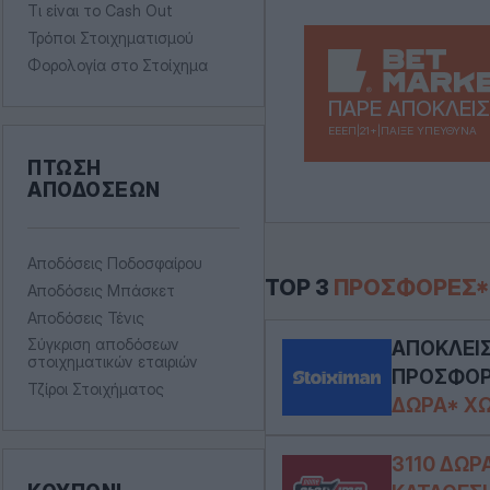
Τι είναι το Cash Out
Τρόποι Στοιχηματισμού
Φορολογία στο Στοίχημα
ΠΆΡΕ ΑΠΟΚΛΕΙΣ
ΕΕΕΠ|21+|ΠΑΙΞΕ ΥΠΕΥΘΥΝΑ
ΠΤΩΣΗ
ΑΠΟΔΟΣΕΩΝ
Αποδόσεις Ποδοσφαίρου
TOP 3
ΠΡΟΣΦΟΡΈΣ*
Αποδόσεις Μπάσκετ
Αποδόσεις Τένις
Σύγκριση αποδόσεων
ΑΠΟΚΛΕΙ
στοιχηματικών εταιριών
ΠΡΟΣΦΟΡ
Τζίροι Στοιχήματος
ΔΏΡΑ* ΧΩ
3110 ΔΏΡ