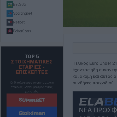
Bet365
Sportingbet
Netbet
PokerStars
TOP 5
ΣΤΟΙΧΗΜΑΤΙΚΕΣ
Tελικός Euro Under 21
ΕΤΑΙΡΙΕΣ -
έχοντας ήδη συναντηθ
ΕΠΙΣΚΈΠΤΕΣ
και ακόμη και αυτός 
συνθήκες παιχνιδιού.
Οι 5 καλύτερες στοιχηματικές
εταιρίες βάσει βαθμολογίας
χρηστών.
ΝΈΑ ΠΡΟΣΦ