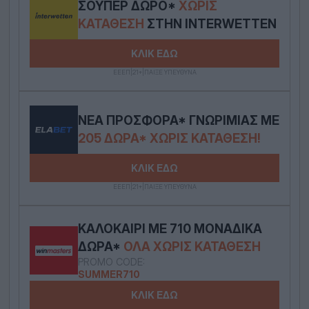
ΣΟΎΠΕΡ ΔΏΡΟ*
ΧΩΡΊΣ
ΚΑΤΆΘΕΣΗ
ΣΤΗΝ INTERWETTEN
ΚΛΙΚ ΕΔΩ
ΕΕΕΠ|21+|ΠΑΙΞΕ ΥΠΕΥΘΥΝΑ
ΝΈΑ ΠΡΟΣΦΟΡΆ* ΓΝΩΡΙΜΊΑΣ ΜΕ
205 ΔΏΡΑ* ΧΩΡΊΣ ΚΑΤΆΘΕΣΗ!
ΚΛΙΚ ΕΔΩ
ΕΕΕΠ|21+|ΠΑΙΞΕ ΥΠΕΥΘΥΝΑ
ΚΑΛΟΚΑΊΡΙ ΜΕ 710 ΜΟΝΑΔΙΚΆ
ΔΏΡΑ*
ΌΛΑ ΧΩΡΊΣ ΚΑΤΆΘΕΣΗ
PROMO CODE:
SUMMER710
ΚΛΙΚ ΕΔΩ