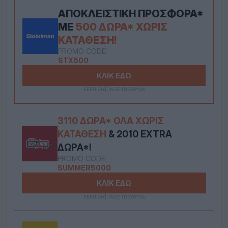
ΑΠΟΚΛΕΙΣΤΙΚΉ ΠΡΟΣΦΟΡΆ*
ΜΕ
500 ΔΏΡΑ* ΧΩΡΊΣ
ΚΑΤΆΘΕΣΗ!
PROMO CODE:
STX500
ΚΛΙΚ ΕΔΩ
ΕΕΕΠ|21+|ΠΑΙΞΕ ΥΠΕΥΘΥΝΑ
3110 ΔΏΡΑ* ΟΛΑ ΧΩΡΊΣ
ΚΑΤΆΘΕΣΗ
& 2010 EXTRA
ΔΏΡΑ*!
PROMO CODE:
SUMMER5000
ΚΛΙΚ ΕΔΩ
ΕΕΕΠ|21+|ΠΑΙΞΕ ΥΠΕΥΘΥΝΑ