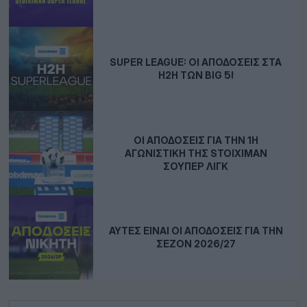
SUPER LEAGUE: ΟΙ ΑΠΟΔΌΣΕΙΣ ΣΤΑ
H2H ΤΩΝ BIG 5!
OΙ ΑΠΟΔΌΣΕΙΣ ΓΙΑ ΤΗΝ 1Η
ΑΓΩΝΙΣΤΙΚΉ ΤΗΣ STOIXIMAN
ΣΟΎΠΕΡ ΛΙΓΚ
ΑΥΤΈΣ ΕΊΝΑΙ ΟΙ ΑΠΟΔΌΣΕΙΣ ΓΙΑ ΤΗΝ
ΣΕΖΌΝ 2026/27