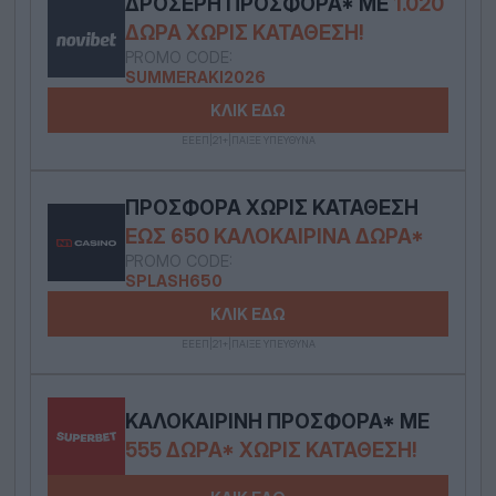
ΔΡΟΣΕΡΉ ΠΡΟΣΦΟΡΆ* ΜΕ
1.020
ΔΏΡΑ ΧΩΡΊΣ ΚΑΤΆΘΕΣΗ!
PROMO CODE:
SUMMERAKI2026
ΚΛΙΚ ΕΔΩ
ΕΕΕΠ|21+|ΠΑΙΞΕ ΥΠΕΥΘΥΝΑ
ΠΡΟΣΦΟΡΆ ΧΩΡΊΣ ΚΑΤΆΘΕΣΗ
ΈΩΣ 650 ΚΑΛΟΚΑΙΡΙΝΆ ΔΏΡΑ*
PROMO CODE:
SPLASH650
ΚΛΙΚ ΕΔΩ
ΕΕΕΠ|21+|ΠΑΙΞΕ ΥΠΕΥΘΥΝΑ
ΚΑΛΟΚΑΙΡΙΝΉ ΠΡΟΣΦΟΡΆ* ΜΕ
555 ΔΏΡΑ* ΧΩΡΊΣ ΚΑΤΆΘΕΣΗ!