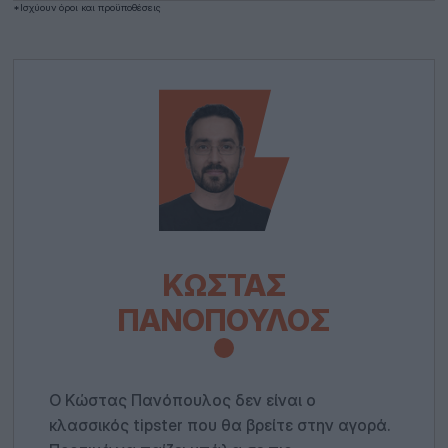
*Ισχύουν όροι και προϋποθέσεις
ΚΏΣΤΑΣ
ΠΑΝΌΠΟΥΛΟΣ
Ο Κώστας Πανόπουλος δεν είναι ο
κλασσικός tipster που θα βρείτε στην αγορά.