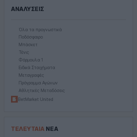
ΑΝΑΛΎΣΕΙΣ
Όλα τα προγνωστικά
Ποδόσφαιρο
Μπάσκετ
Τένις
Φόρμουλα 1
Ειδικά Στοιχήματα
Μεταγραφές
Πρόγραμμα Αγώνων
Αθλητικές Μεταδόσεις
BetMarket United
ΤΕΛΕΥΤΑΊΑ
ΝΈΑ