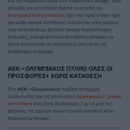
και τις παρουσιάζουμε στο παραπάνω widget. Εδώ
μπορείς να εντοπίσεις άμεσα ποια από τις
στοιχηματικές εταιρίες
έχει την υψηλότερη τιμή
για κάθε αγορά. Επιπλέον, πατώντας στις μπάρες
των στατιστικών, βλέπεις ακόμη περισσότερες
επιλογές, ενώ με ένα κλικ στο βέλος μπορεις να
δείτε αναλυτικά τις αποδόσεις από όλες τις
διαθέσιμες εταιρείες.
ΑΕΚ – ΟΛΥΜΠΙΑΚΌΣ (17/05): ΌΛΕΣ ΟΙ
ΠΡΟΣΦΟΡΈΣ* ΧΩΡΊΣ ΚΑΤΆΘΕΣΗ
Στο
ΑΕΚ – Ολυμπιακός
παίζεις στοίχημα
παίρνοντας και τις υπόλοιπες
προσφορές* χωρίς
κατάθεση
που είναι διαθέσιμες. Για να μην τις
ψάχνεις, τις έχουμε συγκεντρώσει για σένα στον
παρακάτω πίνακα: