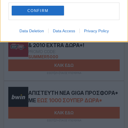
third parties.
STX500
CONFIRM
ΚΛΙΚ ΕΔΩ
ΕΕΕΠ|21+|ΠΑΙΞΕ ΥΠΕΥΘΥΝΑ
Data Deletion
Data Access
Privacy Policy
3110 ΔΏΡΑ* ΟΛΑ ΧΩΡΊΣ ΚΑΤΆΘΕΣΗ
& 2010 EXTRA ΔΏΡΑ*!
PROMO CODE:
SUMMER5000
ΚΛΙΚ ΕΔΩ
ΕΕΕΠ|21+|ΠΑΙΞΕ ΥΠΕΥΘΥΝΑ
ΑΠΊΣΤΕΥΤΗ ΝΈΑ GIGA ΠΡΟΣΦΟΡΆ*
ΜΕ
ΕΩΣ 1000 ΣΟΎΠΕΡ ΔΩΡΑ*
ΚΛΙΚ ΕΔΩ
ΕΕΕΠ|21+|ΠΑΙΞΕ ΥΠΕΥΘΥΝΑ