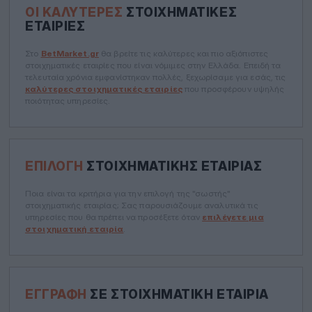
ΟΙ ΚΑΛΎΤΕΡΕΣ
ΣΤΟΙΧΗΜΑΤΙΚΈΣ
ΕΤΑΙΡΊΕΣ
Στο
BetMarket.gr
θα βρείτε τις καλύτερες και πιο αξιόπιστες
στοιχηματικές εταιρίες που είναι νόμιμες στην Ελλάδα. Επειδή τα
τελευταία χρόνια εμφανίστηκαν πολλές, ξεχωρίσαμε για εσάς, τις
καλύτερες στοιχηματικές εταιρίες
που προσφέρουν υψηλής
ποιότητας υπηρεσίες.
ΕΠΙΛΟΓΉ
ΣΤΟΙΧΗΜΑΤΙΚΉΣ ΕΤΑΙΡΊΑΣ
Ποια είναι τα κριτήρια για την επιλογή της "σωστής"
στοιχηματικής εταιρίας; Σας παρουσιάζουμε αναλυτικά τις
υπηρεσίες που θα πρέπει να προσέξετε όταν
επιλέγετε μια
στοιχηματική εταιρία
.
ΕΓΓΡΑΦΉ
ΣΕ ΣΤΟΙΧΗΜΑΤΙΚΉ ΕΤΑΙΡΊΑ