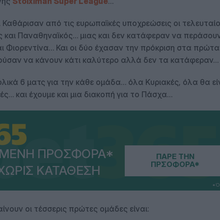
νης
Stoiximan Super League
…
Καθάρισαν από τις ευρωπαϊκές υποχρεώσεις οι τελευταίο
 και Παναθηναϊκός… μιας και δεν κατάφεραν να περάσουν
ι Φιορεντίνα… Και οι δύο έχασαν την πρόκριση στα πρώτα
ούσαν να κάνουν κάτι καλύτερο αλλά δεν τα κατάφεραν…
λικά 6 ματς για την κάθε ομάδα… όλα Κυριακές, όλα θα είν
ές… και έχουμε και μια διακοπή για το Πάσχα…
ΩΜΈΝΗ ΠΡΟΣΦΟΡΆ*
ΠΆΡΕ ΤΗΝ
ΠΡΣΟΦΟΡΆ*
 ΧΩΡΊΣ ΚΑΤΆΘΕΣΗ
*Όρ
ίνουν οι τέσσερις πρώτες ομάδες είναι: