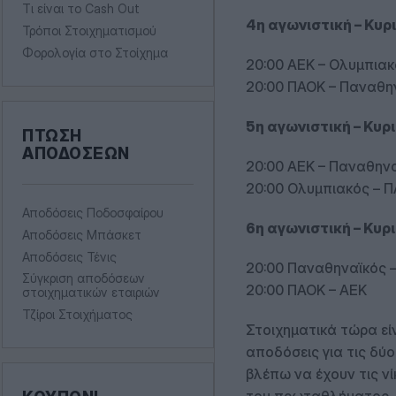
Τι είναι το Cash Out
4η αγωνιστική – Κυρ
Τρόποι Στοιχηματισμού
Φορολογία στο Στοίχημα
20:00 ΑΕΚ – Ολυμπια
20:00 ΠΑΟΚ – Παναθη
5η αγωνιστική – Κυρ
ΠΤΩΣΗ
ΑΠΟΔΟΣΕΩΝ
20:00 ΑΕΚ – Παναθην
20:00 Ολυμπιακός – 
Αποδόσεις Ποδοσφαίρου
6η αγωνιστική – Κυρι
Αποδόσεις Μπάσκετ
Αποδόσεις Τένις
20:00 Παναθηναϊκός 
Σύγκριση αποδόσεων
20:00 ΠΑΟΚ – ΑΕΚ
στοιχηματικών εταιριών
Τζίροι Στοιχήματος
Στοιχηματικά τώρα εί
αποδόσεις για τις δύ
βλέπω να έχουν τις ν
του πρωταθλήματος