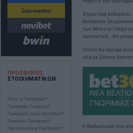
Playoffs της αγαπημέ
Σημαντικά δεδομένα… 
Μοϊκανών Ολυμπιακός
των Μπόντο Γκλιμτ κα
ουσιαστικά… θα μπορ
Οπότε θα έχουμε συνο
όλα με ξένους διαιτητ
ΠΡΟΣΦΟΡΈΣ
ΣΤΟΙΧΗΜΑΤΙΚΏΝ
ΝΈΑ ΒΕΛΤΙ
Όλες οι Προσφορές*
ΓΝΩΡΙΜΊΑΣ
Προσφορές Γνωριμίας*
Προσφορές Χωρίς Κατάθεση*
Stoiximan Προσφορές*
Η βαθμολογία που μπα
Pamestoixima.gr Προσφορές*