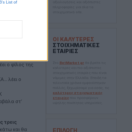
B’s List of
αξιολογήσεις και αξιόπιστες
πληροφορίες για όλα τα
…
στοιχηματικά site.
17 μέχρι 32
ς
ΟΙ ΚΑΛΎΤΕΡΕΣ
ΣΤΟΙΧΗΜΑΤΙΚΈΣ
ΕΤΑΙΡΊΕΣ
ραία σενάρια…
Στο
BetMarket.gr
θα βρείτε τις
έει ο φίλος της
καλύτερες και πιο αξιόπιστες
στοιχηματικές εταιρίες που είναι
νόμιμες στην Ελλάδα. Επειδή τα
ΚΑ… λέει ο
τελευταία χρόνια εμφανίστηκαν
πολλές, ξεχωρίσαμε για εσάς, τις
καλύτερες στοιχηματικές
Κ
εταιρίες
που προσφέρουν
καβάλα στ’
υψηλής ποιότητας υπηρεσίες.
ς τρεις
κάτω και θα
ΕΠΙΛΟΓΉ