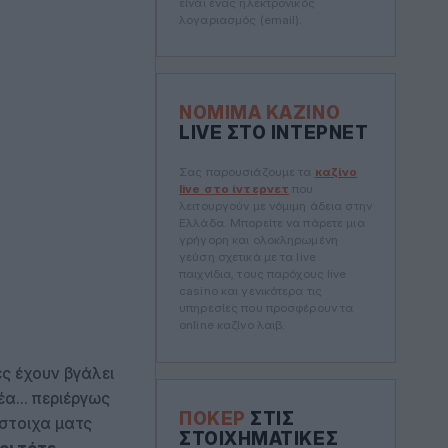
είναι ένας ηλεκτρονικός
λογαριασμός (email).
ΝΌΜΙΜΑ ΚΑΖΊΝΟ
LIVE ΣΤΟ ΊΝΤΕΡΝΕΤ
Σας παρουσιάζουμε τα
καζίνο
live στο ίντερνετ
που
λειτουργούν με νόμιμη άδεια στην
Ελλάδα. Μπορείτε να πάρετε μια
γρήγορη και ολοκληρωμένη
γεύση σχετικά με τα live
παιχνίδια, τους παρόχους live
casino και γενικότερα τις
υπηρεσίες που προσφέρουν τα
online καζίνο λαιβ.
ς έχουν βγάλει
δέα… περιέργως
ΠΌΚΕΡ
ΣΤΙΣ
ίστοιχα ματς
ΣΤΟΙΧΗΜΑΤΙΚΈΣ
χρι τότε…