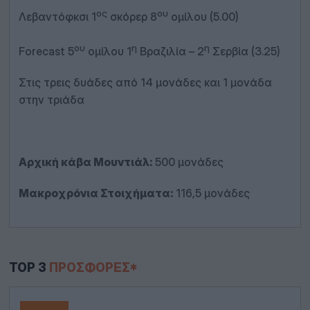
ος
ου
Λεβαντόφκσι 1
σκόρερ 8
ομίλου (5.00)
ου
η
η
Forecast 5
ομίλου 1
Βραζιλία – 2
Σερβία (3.25)
Στις τρεις δυάδες από 14 μονάδες και 1 μονάδα
στην τριάδα
Αρχική κάβα Μουντιάλ:
500 μονάδες
Μακροχρόνια Στοιχήματα:
116,5 μονάδες
TOP 3
ΠΡΟΣΦΟΡΈΣ*