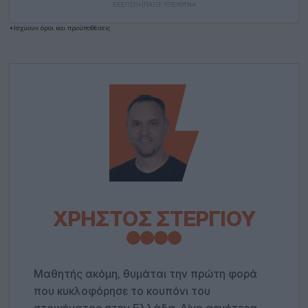
ΕΕΕΠ|21+|ΠΑΙΞΕ ΥΠΕΥΘΥΝΑ
*Ισχύουν όροι και προϋποθέσεις
ΧΡΉΣΤΟΣ ΣΤΕΡΓΊΟΥ
Μαθητής ακόμη, θυμάται την πρώτη φορά
που κυκλοφόρησε το κουπόνι του
στοιχήματος στην Ελλάδα. Λίγο αργότερα