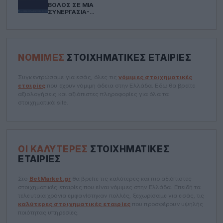
ΒΟΛΟΣ ΣΕ ΜΙΑ
ΣΥΝΕΡΓΑΣΊΑ-
ΟΡΌΣΗΜΟ
ΝΌΜΙΜΕΣ
ΣΤΟΙΧΗΜΑΤΙΚΈΣ ΕΤΑΙΡΊΕΣ
Συγκεντρώσαμε για εσάς, όλες τις
νόμιμες στοιχηματικές
εταιρίες
που έχουν νόμιμη άδεια στην Ελλάδα. Εδώ θα βρείτε
αξιολογήσεις και αξιόπιστες πληροφορίες για όλα τα
στοιχηματικά site.
ΟΙ ΚΑΛΎΤΕΡΕΣ
ΣΤΟΙΧΗΜΑΤΙΚΈΣ
ΕΤΑΙΡΊΕΣ
Στο
BetMarket.gr
θα βρείτε τις καλύτερες και πιο αξιόπιστες
στοιχηματικές εταιρίες που είναι νόμιμες στην Ελλάδα. Επειδή τα
τελευταία χρόνια εμφανίστηκαν πολλές, ξεχωρίσαμε για εσάς, τις
καλύτερες στοιχηματικές εταιρίες
που προσφέρουν υψηλής
ποιότητας υπηρεσίες.