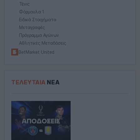
Τένις
Φόρμουλα 1
Ειδικά Στοιχήματα
Μεταγραφές
Πρόγραμμα Αγώνων
Αθλητικές Μεταδόσεις
BetMarket United
ΤΕΛΕΥΤΑΊΑ
ΝΈΑ