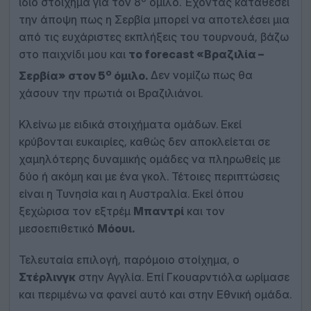
ίδιο στοίχημα για τον 8
όμιλο. Έχοντας καταθέσει
την άποψη πως η Σερβία μπορεί να αποτελέσει μια
από τις ευχάριστες εκπλήξεις του τουρνουά, βάζω
στο παιχνίδι μου και
το
forecast «Βραζιλία –
ο
Σερβία» στον 5
όμιλο.
Δεν νομίζω πως θα
χάσουν την πρωτιά οι Βραζιλιάνοι.
Κλείνω με ειδικά στοιχήματα ομάδων. Εκεί
κρύβονται ευκαιρίες, καθώς δεν αποκλείεται σε
χαμηλότερης δυναμικής ομάδες να πληρωθείς με
δύο ή ακόμη και με ένα γκολ. Τέτοιες περιπτώσεις
είναι η Τυνησία και η Αυστραλία. Εκεί όπου
ξεχώρισα τον εξτρέμ
Μπαντρί
και τον
μεσοεπιθετικό
Μόουι.
Τελευταία επιλογή, παρόμοιο στοίχημα, ο
Στέρλινγκ
στην Αγγλία. Επί Γκουαρντιόλα ωρίμασε
και περιμένω να φανεί αυτό και στην Εθνική ομάδα.