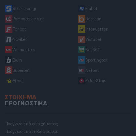
Stoiximan.gr
Elabet
Pamestoixima.gr
Betsson
Fonbet
Interwetten
Novibet
Vistabet
Winmasters
Bet365
Bwin
Sportingbet
Superbet
Netbet
Efbet
PokerStars
ΣΤΟΊΧΗΜΑ
ΠΡΟΓΝΩΣΤΙΚΆ
Προγνωστικά στοιχήματος
Προγνωστικά ποδοσφαίρου