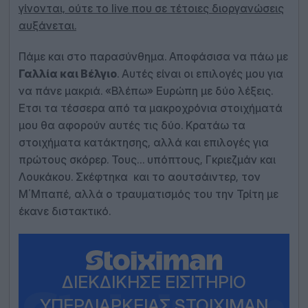
γίνονται, ούτε το
live που σε τέτοιες διοργανώσεις
αυξάνεται.
Πάμε και στο παρασύνθημα. Αποφάσισα να πάω με
Γαλλία και Βέλγιο
. Αυτές είναι οι επιλογές μου για
να πάνε μακριά. «Βλέπω» Ευρώπη με δύο λέξεις.
Ετσι τα τέσσερα από τα μακροχρόνια στοιχήματά
μου θα αφορούν αυτές τις δύο. Κρατάω τα
στοιχήματα κατάκτησης, αλλά και επιλογές για
πρώτους σκόρερ. Τους… υπόπτους, Γκριεζμάν και
Λουκάκου. Σκέφτηκα και το αουτσάιντερ, τον
Μ΄Μπαπέ, αλλά ο τραυματισμός του την Τρίτη με
έκανε διστακτικό.
ΔΙΕΚΔΊΚΗΣΕ ΕΙΣΙΤΉΡΙΟ
ΥΠΕΡΔΙΑΡΚΕΊΑΣ STOIXIMAN