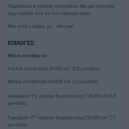
Παρακάτω ο τρόπος παιχνιδιού. Με μία επιτυχία
έχω σχεδόν όλο το ποντάρισμα πίσω.
Νέα στήλη αύριο, με… σέντρα!
ΕΠΙΛΟΓΈΣ:
Μονά αποδεκτά:
Γαλλία κατάκτηση (8.00) επί 12,5 μονάδες
Βέλγιο κατάκτηση (14.00) επί 7,2 μονάδες
ο
Λουκάκου 1
ς σκόρερ διοργάνωσης (18.00) επί 5,6
μονάδες
ος
Γκριεζμάν 1
σκόρερ διοργάνωσης (13.00) επί 7,7
μονάδες