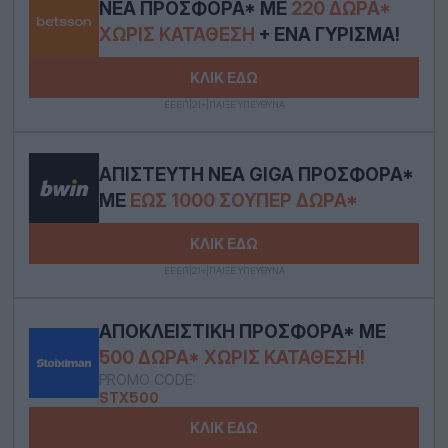
ΝΈΑ ΠΡΟΣΦΟΡΆ* ΜΕ
220 ΔΏΡΑ*
ΧΩΡΊΣ ΚΑΤΆΘΕΣΗ
+ ΈΝΑ ΓΎΡΙΣΜΑ!
ΚΛΙΚ ΕΔΩ
ΕΕΕΠ|21+|ΠΑΙΞΕ ΥΠΕΥΘΥΝΑ
ΑΠΊΣΤΕΥΤΗ ΝΈΑ GIGA ΠΡΟΣΦΟΡΆ*
ΜΕ
ΕΩΣ 1000 ΣΟΎΠΕΡ ΔΩΡΑ*
ΚΛΙΚ ΕΔΩ
ΕΕΕΠ|21+|ΠΑΙΞΕ ΥΠΕΥΘΥΝΑ
ΑΠΟΚΛΕΙΣΤΙΚΉ ΠΡΟΣΦΟΡΆ* ΜΕ
500 ΔΏΡΑ* ΧΩΡΊΣ ΚΑΤΆΘΕΣΗ!
PROMO CODE:
STX500
ΚΛΙΚ ΕΔΩ