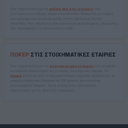
Σας παρουσιάζουμε τα
καζίνο live στο ίντερνετ
που
λειτουργούν με νόμιμη άδεια στην Ελλάδα. Μπορείτε να πάρετε
μια γρήγορη και ολοκληρωμένη γεύση σχετικά με τα live
παιχνίδια, τους παρόχους live casino και γενικότερα τις υπηρεσίες
που προσφέρουν τα online καζίνο λαιβ.
ΠΌΚΕΡ
ΣΤΙΣ ΣΤΟΙΧΗΜΑΤΙΚΈΣ ΕΤΑΙΡΊΕΣ
Σας παρουσιάζουμε τις
στοιχηματικές εταιρίες
που μπορείτε
να παίξετε online poker και οι οποίες λειτουργούν νόμιμα. Το
πόκερ
είναι ένα από τα δημοφιλέστερα παιχνίδια τράπουλας, με
μακρά ιστορία που ξεπερνά τα 100 χρόνια. Δεν είναι ένα
συγκεκριμένο παιχνίδι, αλλά αποτελείται από πολλές
παραλλαγές με τις δικές του ονομασίες.