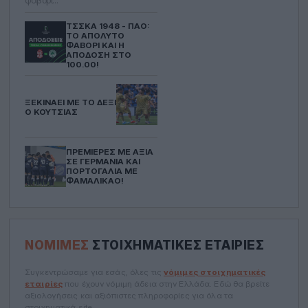
ΤΣΣΚΑ 1948 - ΠΑΟ:
ΤΟ ΑΠΌΛΥΤΟ
ΦΑΒΟΡΊ ΚΑΙ Η
ΑΠΌΔΟΣΗ ΣΤΟ
100.00!
ΞΕΚΙΝΆΕΙ ΜΕ ΤΟ ΔΕΞΊ
Ο ΚΟΎΤΣΙΑΣ
ΠΡΕΜΙΈΡΕΣ ΜΕ ΑΞΊΑ
ΣΕ ΓΕΡΜΑΝΊΑ ΚΑΙ
ΠΟΡΤΟΓΑΛΊΑ ΜΕ
ΦΑΜΑΛΙΚΆΟ!
ΝΌΜΙΜΕΣ
ΣΤΟΙΧΗΜΑΤΙΚΈΣ ΕΤΑΙΡΊΕΣ
Συγκεντρώσαμε για εσάς, όλες τις
νόμιμες στοιχηματικές
εταιρίες
που έχουν νόμιμη άδεια στην Ελλάδα. Εδώ θα βρείτε
αξιολογήσεις και αξιόπιστες πληροφορίες για όλα τα
στοιχηματικά site.