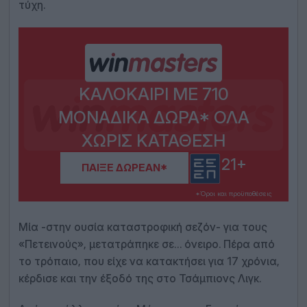
τύχη.
ΚΑΛΟΚΑΊΡΙ ΜΕ 710
ΜΟΝΑΔΙΚΆ ΔΏΡΑ* ΌΛΑ
ΧΩΡΊΣ ΚΑΤΆΘΕΣΗ
21+
ΠΑΊΞΕ ΔΩΡΕΆΝ*
*Όροι και προϋποθέσεις
Μία -στην ουσία καταστροφική σεζόν- για τους
«Πετεινούς», μετατράπηκε σε… όνειρο. Πέρα από
το τρόπαιο, που είχε να κατακτήσει για 17 χρόνια,
κέρδισε και την έξοδό της στο Τσάμπιονς Λιγκ.