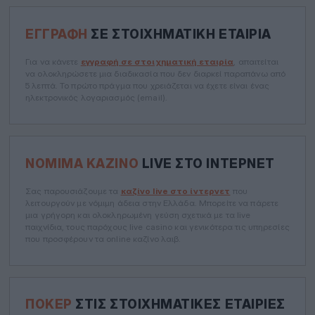
ΕΓΓΡΑΦΉ
ΣΕ ΣΤΟΙΧΗΜΑΤΙΚΉ ΕΤΑΙΡΊΑ
Για να κάνετε
εγγραφή σε στοιχηματική εταιρία
, απαιτείται
να ολοκληρώσετε μια διαδικασία που δεν διαρκεί παραπάνω από
5 λεπτά. Το πρώτο πράγμα που χρειάζεται να έχετε είναι ένας
ηλεκτρονικός λογαριασμός (email).
ΝΌΜΙΜΑ ΚΑΖΊΝΟ
LIVE ΣΤΟ ΊΝΤΕΡΝΕΤ
Σας παρουσιάζουμε τα
καζίνο live στο ίντερνετ
που
λειτουργούν με νόμιμη άδεια στην Ελλάδα. Μπορείτε να πάρετε
μια γρήγορη και ολοκληρωμένη γεύση σχετικά με τα live
παιχνίδια, τους παρόχους live casino και γενικότερα τις υπηρεσίες
που προσφέρουν τα online καζίνο λαιβ.
ΠΌΚΕΡ
ΣΤΙΣ ΣΤΟΙΧΗΜΑΤΙΚΈΣ ΕΤΑΙΡΊΕΣ