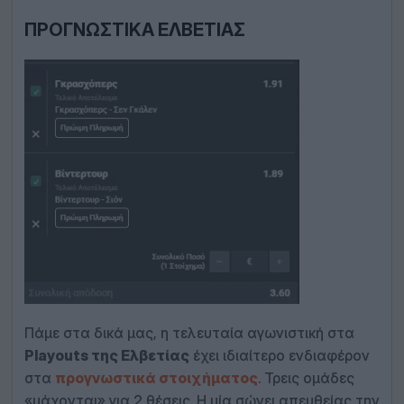
ΠΡΟΓΝΩΣΤΙΚΆ ΕΛΒΕΤΊΑΣ
Πάμε στα δικά μας, η τελευταία αγωνιστική στα
Playouts της Ελβετίας
έχει ιδιαίτερο ενδιαφέρον
στα
προγνωστικά στοιχήματος
. Τρεις ομάδες
«μάχονται» για 2 θέσεις. Η μία σώνει απευθείας την