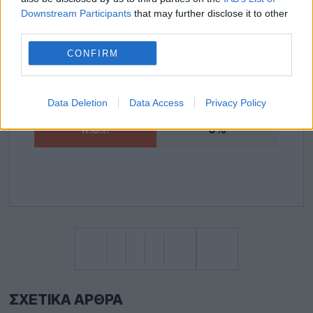
Downstream Participants
that may further disclose it to other
25
third parties.
1954.00
CONFIRM
3.16
Data Deletion
Data Access
Privacy Policy
0%
ΣΧΕΤΙΚΆ ΆΡΘΡΑ