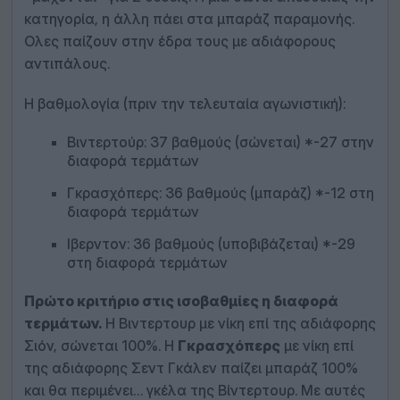
κατηγορία, η άλλη πάει στα μπαράζ παραμονής.
Ολες παίζουν στην έδρα τους με αδιάφορους
αντιπάλους.
Η βαθμολογία (πριν την τελευταία αγωνιστική):
Βιντερτούρ: 37 βαθμούς (σώνεται) *-27 στην
διαφορά τερμάτων
Γκρασχόπερς: 36 βαθμούς (μπαράζ) *-12 στη
διαφορά τερμάτων
Ιβερντον: 36 βαθμούς (υποβιβάζεται) *-29
στη διαφορά τερμάτων
Πρώτο κριτήριο στις ισοβαθμίες η διαφορά
τερμάτων.
Η Βιντερτουρ με νίκη επί της αδιάφορης
Σιόν, σώνεται 100%. Η
Γκρασχόπερς
με νίκη επί
της αδιάφορης Σεντ Γκάλεν παίζει μπαράζ 100%
και θα περιμένει… γκέλα της Βίντερτουρ. Με αυτές