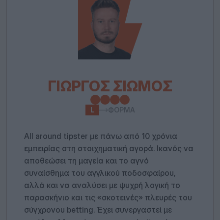
ΓΙΏΡΓΟΣ ΣΙΏΜΟΣ
L
ΦΟΡΜΑ
All around tipster με πάνω από 10 χρόνια
εμπειρίας στη στοιχηματική αγορά. Ικανός να
αποθεώσει τη μαγεία και το αγνό
συναίσθημα του αγγλικού ποδοσφαίρου,
αλλά και να αναλύσει με ψυχρή λογική το
παρασκήνιο και τις «σκοτεινές» πλευρές του
σύγχρονου betting. Έχει συνεργαστεί με