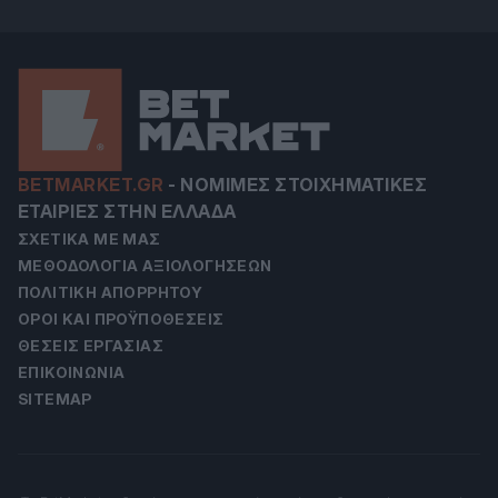
BETMARKET.GR
-
ΝΌΜΙΜΕΣ ΣΤΟΙΧΗΜΑΤΙΚΈΣ
ΕΤΑΙΡΊΕΣ ΣΤΗΝ ΕΛΛΆΔΑ
ΣΧΕΤΙΚΆ ΜΕ ΜΑΣ
ΜΕΘΟΔΟΛΟΓΊΑ ΑΞΙΟΛΟΓΉΣΕΩΝ
ΠΟΛΙΤΙΚΉ ΑΠΟΡΡΉΤΟΥ
ΌΡΟΙ ΚΑΙ ΠΡΟΫΠΟΘΈΣΕΙΣ
ΘΈΣΕΙΣ ΕΡΓΑΣΊΑΣ
ΕΠΙΚΟΙΝΩΝΊΑ
SITEMAP