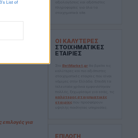
B’s List of
αξιολογήσεις και αξιόπιστες
μέσο όρο). Η
πληροφορίες για όλα τα
ανότητές της
στοιχηματικά site.
νά over.
ΟΙ ΚΑΛΎΤΕΡΕΣ
ΣΤΟΙΧΗΜΑΤΙΚΈΣ
ΕΤΑΙΡΊΕΣ
Στο
BetMarket.gr
θα βρείτε τις
καλύτερες και πιο αξιόπιστες
στοιχηματικές εταιρίες που είναι
νόμιμες στην Ελλάδα. Επειδή τα
τελευταία χρόνια εμφανίστηκαν
πολλές, ξεχωρίσαμε για εσάς, τις
καλύτερες στοιχηματικές
εταιρίες
που προσφέρουν
υψηλής ποιότητας υπηρεσίες.
 επιλογές για
ΕΠΙΛΟΓΉ