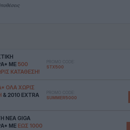
ϋποθέσεις
ΣΤΙΚΉ
PROMO CODE:
Ά* ΜΕ
500
STX500
ΡΊΣ ΚΑΤΆΘΕΣΗ!
Α* ΟΛΑ ΧΩΡΊΣ
PROMO CODE:
Η
& 2010 EXTRA
SUMMER5000
Η ΝΈΑ GIGA
Ά* ΜΕ
ΕΩΣ 1000