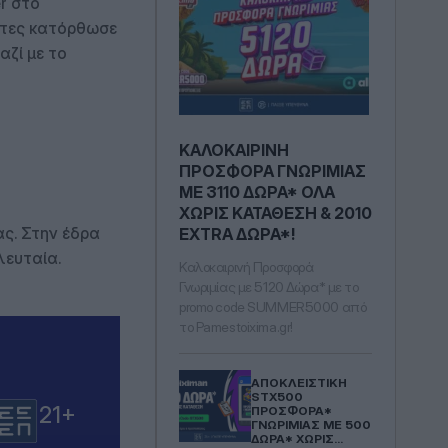
r στο
ίκτες κατόρθωσε
αζί με το
ΚΑΛΟΚΑΙΡΙΝΉ
ΠΡΟΣΦΟΡΆ ΓΝΩΡΙΜΊΑΣ
ΜΕ 3110 ΔΏΡΑ* ΟΛΑ
ΧΩΡΊΣ ΚΑΤΆΘΕΣΗ & 2010
ς. Στην έδρα
EXTRA ΔΏΡΑ*!
λευταία.
Καλοκαιρινή Προσφορά
Γνωριμίας με 5120 Δώρα* με το
promo code SUMMER5000 από
το Pamestoixima.gr!
ΑΠΟΚΛΕΙΣΤΙΚΉ
STX500
21+
ΠΡΟΣΦΟΡΆ*
ΓΝΩΡΙΜΊΑΣ ΜΕ 500
ΔΏΡΑ* ΧΩΡΊΣ