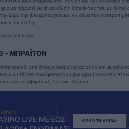
αλαντευόμουν ανάμεσα στη Γαλλίδα και το Ολλανδικό ove
(φυσικά πέρασε). Ας είναι καλά η Μπεσίκτας που με 10 πα
 στην έδρα της Φενέρμπαχτσε και να κάνει την ανατροπή. Μ
δος στην στήλη.
ερινές επιλογές.
 – ΜΠΡΆΙΤΟΝ
 Μπόρνεμουθ, από άποψη βαθμολογίας αλλά και ψυχολογία
αιχνίδια (4/5 πιο πρόσφατα ήταν goal/goal) και 8 στα 10 τε
 κόντρα σε Λίβερπουλ, Σίτι και Τότεναμ.
SINO LIVE ΜΕ ΈΩΣ
ΘΈΛΩ ΤΑ ΔΏΡΑ*
Ρ ΔΏΡΑ* ΓΝΩΡΙΜΊΑΣ!