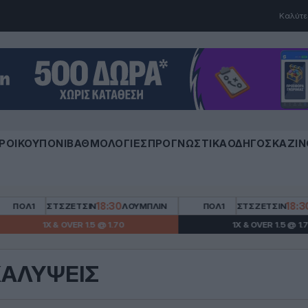
Καλύτερ
ΡΟΙ
ΚΟΥΠΌΝΙ
ΒΑΘΜΟΛΟΓΊΕΣ
ΠΡΟΓΝΩΣΤΙΚΆ
ΟΔΗΓΌΣ
ΚΑΖΊΝ
18:30
18:30
1
ΣΤΣΖΈΤΣΙΝ
ΛΟΎΜΠΛΙΝ
ΠΟΛ1
ΣΤΣΖΈΤΣΙΝ
ΛΟΎΜΠ
1X & OVER 1.5 @ 1.70
1Χ & OVER 1.5 @ 1.70
ΚΑΛΎΨΕΙΣ