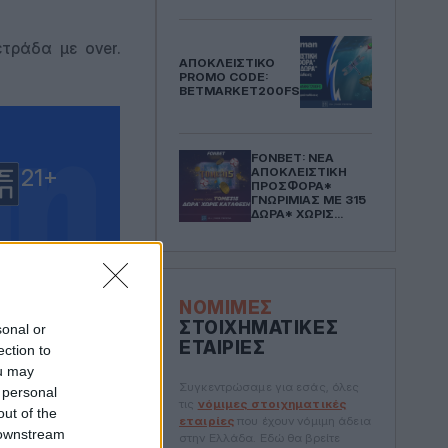
τράδα με over.
ΑΠΟΚΛΕΙΣΤΙΚΌ
PROMO CODE:
BETMARKET200FS
FONBET: ΝΈΑ
ΑΠΟΚΛΕΙΣΤΙΚΉ
21+
ΠΡΟΣΦΟΡΆ*
ΓΝΩΡΙΜΊΑΣ ΜΕ 315
ΔΏΡΑ* ΧΩΡΊΣ
ΚΑΤΆΘΕΣΗ!
οι και προϋποθέσεις
ΝΌΜΙΜΕΣ
ΣΤΟΙΧΗΜΑΤΙΚΈΣ
sonal or
ΕΤΑΙΡΊΕΣ
ection to
ou may
Συγκεντρώσαμε για εσάς, όλες
 personal
τις
νόμιμες στοιχηματικές
out of the
εταιρίες
που έχουν νόμιμη άδεια
 downstream
στην Ελλάδα. Εδώ θα βρείτε