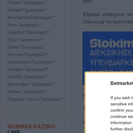
άσο.
Fonbet Προσφορές*
Novibet Προσφορές*
Σήμερα υπάρχουν συν
Winmasters Προσφορές*
Ξεκινώ με τα αουτσάι
Bwin Προσφορές*
Superbet Προσφορές*
Efbet Προσφορές*
Elabet Προσφορές*
ΔΙΕΚΔΊΚΗΣΕ
Betsson Προσφορές*
ΥΠΕΡΔΙΑΡΚΕ
Interwetten Προσφορές*
Vistabet Προσφορές*
SUPER LEA
Bet365 Προσφορές*
Betmarket
Sportingbet Προσφορές*
Netbet Προσφορές*
Κάρντιφ και Ρόδεραμ
If you wish 
Regency Casino Προσφορές*
sensitive in
Τσέστερφιλντ, Σκάνθο
confirm you
continue se
Χάρτπουλ και Κρόουλι
information 
ΝΌΜΙΜΑ ΚΑΖΊΝΟ
further disc
LIVE