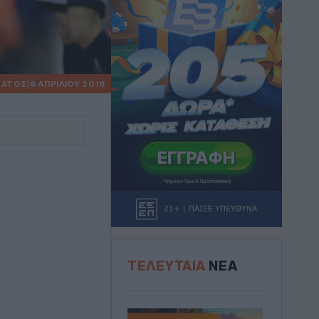
ΜΑΤΟΣ
|
9 ΑΠΡΙΛΊΟΥ 2016
ΤΕΛΕΥΤΑΊΑ
ΝΈΑ