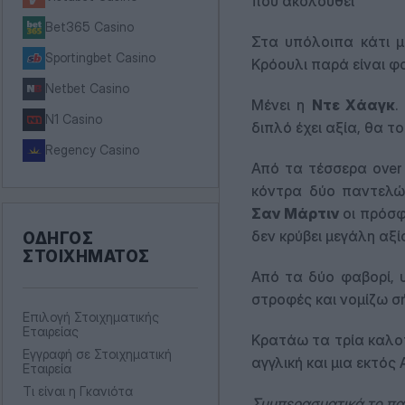
που ακολουθεί
Bet365 Casino
Στα υπόλοιπα κάτι μ
Sportingbet Casino
Κρόουλι παρά είναι φ
Netbet Casino
Μένει η
Ντε Χάαγκ
.
N1 Casino
διπλό έχει αξία, θα τ
Regency Casino
Από τα τέσσερα over
κόντρα δύο παντελ
Σαν Μάρτιν
οι πρόσφ
δεν κρύβει μεγάλη αξί
ΟΔΗΓΌΣ
ΣΤΟΙΧΉΜΑΤΟΣ
Από τα δύο φαβορί, 
στροφές και νομίζω σ
Επιλογή Στοιχηματικής
Εταιρείας
Κρατάω τα τρία καλοπ
Εγγραφή σε Στοιχηματική
αγγλική και μια εκτός 
Εταιρεία
Τι είναι η Γκανιότα
Συμπερασματικά το παι