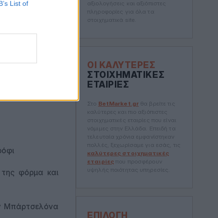
B’s List of
αξιολογήσεις και αξιόπιστες
πληροφορίες για όλα τα
στοιχηματικά site.
όσεις δεν είναι
ιντερ, αλλά θα
ΟΙ ΚΑΛΎΤΕΡΕΣ
ΣΤΟΙΧΗΜΑΤΙΚΈΣ
ΕΤΑΙΡΊΕΣ
ς απουσίας του
Στο
BetMarket.gr
θα βρείτε τις
καλύτερες και πιο αξιόπιστες
στοιχηματικές εταιρίες που είναι
νόμιμες στην Ελλάδα. Επειδή τα
τελευταία χρόνια εμφανίστηκαν
πολλές, ξεχωρίσαμε για εσάς, τις
ρόφι
καλύτερες στοιχηματικές
εταιρίες
που προσφέρουν
υψηλής ποιότητας υπηρεσίες.
 της φόρμα και
ην Μπάρτσελόνα
ΕΠΙΛΟΓΉ