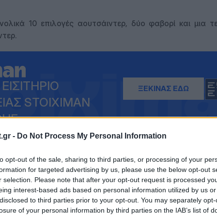
ολικά 10 επιλογές αουτσάιντερ, δύο φαβορί και μια τε
ντερ.
 ΕΙΣΙΤΉΡΙΟ
ΞΕΚΙΝΆΣ ΕΔΏ
ΊΑΣ STOIXIMAN
GUE
*Όρ
.gr -
Do Not Process My Personal Information
 από Τσάμπιονσιπ
to opt-out of the sale, sharing to third parties, or processing of your per
formation for targeted advertising by us, please use the below opt-out s
ρπ από Λιγκ 1
r selection. Please note that after your opt-out request is processed y
eing interest-based ads based on personal information utilized by us or
 από Λιγκ 2
disclosed to third parties prior to your opt-out. You may separately opt-
losure of your personal information by third parties on the IAB’s list of