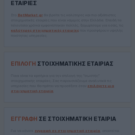
ΕΤΑΙΡΊΕΣ
Στο
BetMarket.gr
θα βρείτε τις καλύτερες και πιο αξιόπιστες
στοιχηματικές εταιρίες που είναι νόμιμες στην Ελλάδα. Επειδή τα
τελευταία χρόνια εμφανίστηκαν πολλές, ξεχωρίσαμε για εσάς, τις
καλύτερες στοιχηματικές εταιρίες
που προσφέρουν υψηλής
ποιότητας υπηρεσίες.
ΕΠΙΛΟΓΉ
ΣΤΟΙΧΗΜΑΤΙΚΉΣ ΕΤΑΙΡΊΑΣ
Ποια είναι τα κριτήρια για την επιλογή της "σωστής"
στοιχηματικής εταιρίας; Σας παρουσιάζουμε αναλυτικά τις
υπηρεσίες που θα πρέπει να προσέξετε όταν
επιλέγετε μια
στοιχηματική εταιρία
.
ΕΓΓΡΑΦΉ
ΣΕ ΣΤΟΙΧΗΜΑΤΙΚΉ ΕΤΑΙΡΊΑ
Για να κάνετε
εγγραφή σε στοιχηματική εταιρία
, απαιτείται