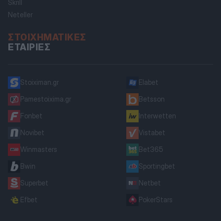
Skrill
Neteller
ΣΤΟΙΧΗΜΑΤΙΚΈΣ
ΕΤΑΙΡΊΕΣ
Stoiximan.gr
Elabet
Pamestoixima.gr
Betsson
Fonbet
Interwetten
Novibet
Vistabet
Winmasters
Bet365
Bwin
Sportingbet
Superbet
Netbet
Efbet
PokerStars