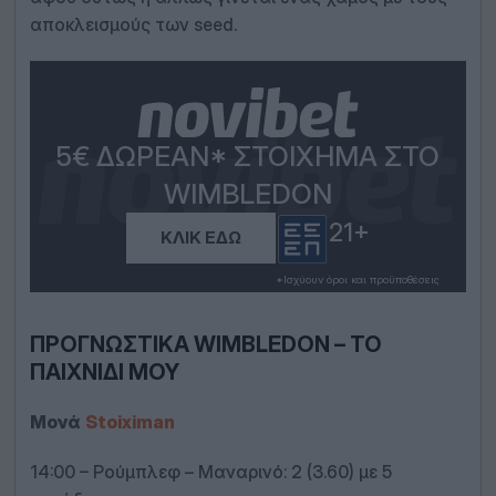
αποκλεισμούς των seed.
5€ ΔΩΡΕΆΝ* ΣΤΟΊΧΗΜΑ ΣΤΟ
WIMBLEDON
21+
ΚΛΙΚ ΕΔΏ
*Iσχύουν όροι και προϋποθέσεις
ΠΡΟΓΝΩΣΤΙΚΆ WIMBLEDON – ΤΟ
ΠΑΙΧΝΊΔΙ ΜΟΥ
Μονά
Stoiximan
14:00 – Ρούμπλεφ – Μαναρινό: 2 (3.60) με 5