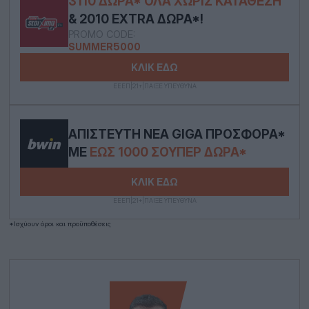
3110 ΔΏΡΑ* ΟΛΑ ΧΩΡΊΣ ΚΑΤΆΘΕΣΗ
& 2010 EXTRA ΔΏΡΑ*!
PROMO CODE:
SUMMER5000
ΚΛΙΚ ΕΔΩ
ΕΕΕΠ|21+|ΠΑΙΞΕ ΥΠΕΥΘΥΝΑ
ΑΠΊΣΤΕΥΤΗ ΝΈΑ GIGA ΠΡΟΣΦΟΡΆ*
ΜΕ
ΕΩΣ 1000 ΣΟΎΠΕΡ ΔΩΡΑ*
ΚΛΙΚ ΕΔΩ
ΕΕΕΠ|21+|ΠΑΙΞΕ ΥΠΕΥΘΥΝΑ
*Ισχύουν όροι και προϋποθέσεις