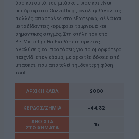
όσο και αυτά του μπάσκετ, μιας και είναι
ρεπόρτερ στο Gazzetta.gr, αναλαμβάνοντας
πολλές αποστολές στο εξωτερικό, αλλά και
μεταδίδοντας κορυφαία τουρνουά και
σημαντικές στιγμές. Στη στήλη του στο
BetMarket.gr θα διαβάσετε αρκετές
αναλύσεις και προτάσεις για το ομορφότερο
παιχνίδι στον κόσμο, με αρκετές δόσεις από
μπάσκετ, που αποτελεί τη...δεύτερη φύση
του!
2000
-44.32
15