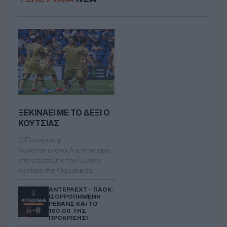
ΞΕΚΙΝΆΕΙ ΜΕ ΤΟ ΔΕΞΊ Ο
ΚΟΎΤΣΙΑΣ
Ο Παναγιώτης
Κωνσταντινόπουλος ποντάρει
στο ντεμπούτο του Γιώργου
Κούτσια στη Φαμαλικάο.
ΆΝΤΕΡΛΕΧΤ - ΠΑΟΚ:
ΙΣΟΡΡΟΠΗΜΈΝΗ
ΡΕΒΆΝΣ ΚΑΙ ΤΟ
100.00 ΤΗΣ
ΠΡΌΚΡΙΣΗΣ!