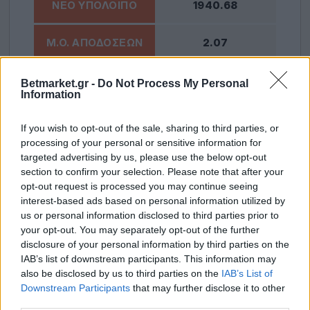
1940.68
2.07
99.5%
Betmarket.gr -
Do Not Process My Personal
Information
If you wish to opt-out of the sale, sharing to third parties, or
processing of your personal or sensitive information for
targeted advertising by us, please use the below opt-out
section to confirm your selection. Please note that after your
opt-out request is processed you may continue seeing
interest-based ads based on personal information utilized by
us or personal information disclosed to third parties prior to
your opt-out. You may separately opt-out of the further
disclosure of your personal information by third parties on the
ΣΧΕΤΙΚΆ ΆΡΘΡΑ
IAB’s list of downstream participants. This information may
also be disclosed by us to third parties on the
IAB’s List of
Downstream Participants
that may further disclose it to other
third parties.
ΠΡΟΓΝΩΣΤΙΚΆ ΤΈΝΙΣ: ΤΟ ΝΤΈΡΜΠΙ