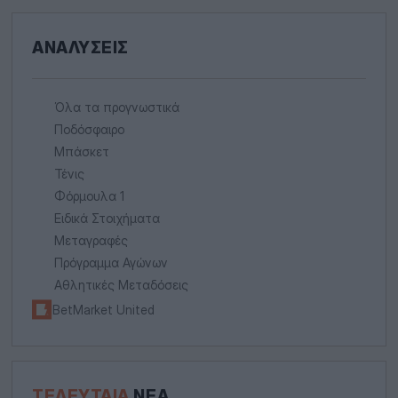
ΑΝΑΛΎΣΕΙΣ
Όλα τα προγνωστικά
Ποδόσφαιρο
Μπάσκετ
Τένις
Φόρμουλα 1
Ειδικά Στοιχήματα
Μεταγραφές
Πρόγραμμα Αγώνων
Αθλητικές Μεταδόσεις
BetMarket United
ΤΕΛΕΥΤΑΊΑ
ΝΈΑ