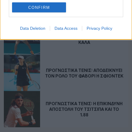
ΤΩΝ ΓΥΝΑΙΚΏΝ ΣΤΟ 2.20
CONFIRM
Data Deletion
Data Access
Privacy Policy
ΠΡΟΓΝΩΣΤΙΚΆ ΤΈΝΙΣ: Η ΣΆΚΚΑΡΗ
ΟΦΕΊΛΕΙ ΝΑ ΑΠΟΔΕΊΞΕΙ ΌΤΙ ΝΙΏΘΕΙ
ΚΑΛΆ
ΠΡΟΓΝΩΣΤΙΚΆ ΤΈΝΙΣ: ΑΠΟΔΕΙΚΝΎΕΙ
ΤΟΝ ΡΌΛΟ ΤΟΥ ΦΑΒΟΡΊ Η ΣΦΙΌΝΤΕΚ
ΠΡΟΓΝΩΣΤΙΚΆ ΤΈΝΙΣ: Η ΕΠΙΚΊΝΔΥΝΗ
ΑΠΟΣΤΟΛΉ ΤΟΥ ΤΣΙΤΣΙΠΆ ΚΑΙ ΤΟ
1.88