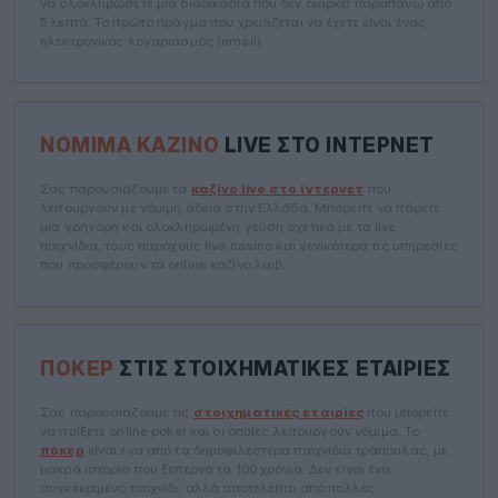
να ολοκληρώσετε μια διαδικασία που δεν διαρκεί παραπάνω από
5 λεπτά. Το πρώτο πράγμα που χρειάζεται να έχετε είναι ένας
ηλεκτρονικός λογαριασμός (email).
ΝΌΜΙΜΑ ΚΑΖΊΝΟ
LIVE ΣΤΟ ΊΝΤΕΡΝΕΤ
Σας παρουσιάζουμε τα
καζίνο live στο ίντερνετ
που
λειτουργούν με νόμιμη άδεια στην Ελλάδα. Μπορείτε να πάρετε
μια γρήγορη και ολοκληρωμένη γεύση σχετικά με τα live
παιχνίδια, τους παρόχους live casino και γενικότερα τις υπηρεσίες
που προσφέρουν τα online καζίνο λαιβ.
ΠΌΚΕΡ
ΣΤΙΣ ΣΤΟΙΧΗΜΑΤΙΚΈΣ ΕΤΑΙΡΊΕΣ
Σας παρουσιάζουμε τις
στοιχηματικές εταιρίες
που μπορείτε
να παίξετε online poker και οι οποίες λειτουργούν νόμιμα. Το
πόκερ
είναι ένα από τα δημοφιλέστερα παιχνίδια τράπουλας, με
μακρά ιστορία που ξεπερνά τα 100 χρόνια. Δεν είναι ένα
συγκεκριμένο παιχνίδι, αλλά αποτελείται από πολλές