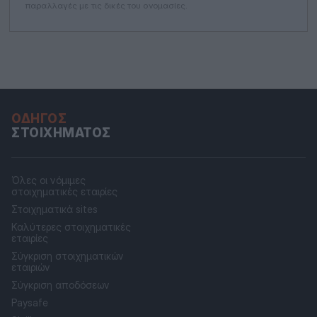
παραλλαγές με τις δικές του ονομασίες.
ΟΔΗΓΌΣ
ΣΤΟΙΧΉΜΑΤΟΣ
Όλες οι νόμιμες
στοιχηματικές εταιρίες
Στοιχηματικά sites
Καλύτερες στοιχηματικές
εταιρίες
Σύγκριση στοιχηματικών
εταιριών
Σύγκριση αποδόσεων
Paysafe