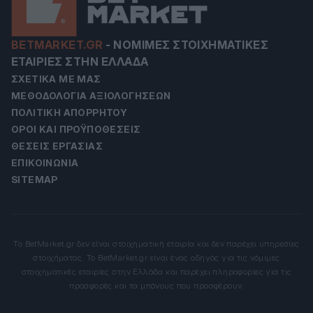
BETMARKET.GR
-
ΝΌΜΙΜΕΣ ΣΤΟΙΧΗΜΑΤΙΚΈΣ
ΕΤΑΙΡΊΕΣ ΣΤΗΝ ΕΛΛΆΔΑ
ΣΧΕΤΙΚΆ ΜΕ ΜΑΣ
ΜΕΘΟΔΟΛΟΓΊΑ ΑΞΙΟΛΟΓΉΣΕΩΝ
ΠΟΛΙΤΙΚΉ ΑΠΟΡΡΉΤΟΥ
ΌΡΟΙ ΚΑΙ ΠΡΟΫΠΟΘΈΣΕΙΣ
ΘΈΣΕΙΣ ΕΡΓΑΣΊΑΣ
ΕΠΙΚΟΙΝΩΝΊΑ
SITEMAP
Το BetMarket.gr δεν είναι στοιχηματική εταιρία και δεν παρέχει υπηρεσίες
στοιχήματος. Το BetMarket.gr είναι ένας οδηγός για τις νόμιμες
στοιχηματικές εταιρίες στην Ελλάδα και παρέχει πληροφορίες για τις
προσφορές και τα μπόνους που προσφέρουν.